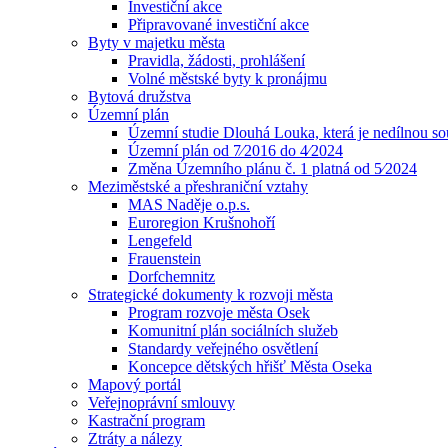
Investiční akce
Připravované investiční akce
Byty v majetku města
Pravidla, žádosti, prohlášení
Volné městské byty k pronájmu
Bytová družstva
Územní plán
Územní studie Dlouhá Louka, která je nedílnou s
Územní plán od 7⁄2016 do 4⁄2024
Změna Územního plánu č. 1 platná od 5⁄2024
Meziměstské a přeshraniční vztahy
MAS Naděje o.p.s.
Euroregion Krušnohoří
Lengefeld
Frauenstein
Dorfchemnitz
Strategické dokumenty k rozvoji města
Program rozvoje města Osek
Komunitní plán sociálních služeb
Standardy veřejného osvětlení
Koncepce dětských hřišť Města Oseka
Mapový portál
Veřejnoprávní smlouvy
Kastrační program
Ztráty a nálezy