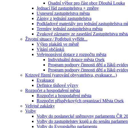
Osadní výbor pro část obce Dlouhá Louka
Jednací řád zastupitelstva + změny
Usnesení zastupitelstva města
Zápisy z jednání zastupitelstva
Podkladové materiály pro jednání zastupitelstva m
Termíny jednání zastupitelstva města
Zvukové záznamy ze zasedání Zastupitelstva měst
Životní situace ⁄ Potřebuji vyřídit...
Výlep plakátů ve městě
Vítání občánků
Veřejnoprávní dotace z rozpočtu města
Individuální dotace města Osek
Program podpory činnosti dětí a žáků evido
Program podpory činnosti dětí a žáků evido
Krizové řízení (varování obyvatelstva, evakuace...)
Evakuace
Definice tísňové výzvy
Rozpočet a hospodaření města
Rozpočet a hospodaření města
Rozpočet příspěvkových organizací Města Osek
Veřejné zakázky
Volby
Volby do poslanecké sněmovny parlamentu ČR 2
Volby do zastupitelstev krajů a do senátu parlame
Volby do Evropského parlamentu