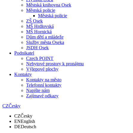
Městská knihovna Osek
Městská policie
Městská policie
ZŠ Osek
MŠ Hrdlovská
MŠ Hornická
Dům dětí a mládeže
Služby města Oseka
JSDH Osek
Podnikatel
Czech POINT
Nebytové prostory k pronájmu
Výlepové plochy
Kontakty
Kontakty na město
Telefonní kontakty
Napište nám
Zajímavé odkazy
CZ
Česky
CZ
Česky
EN
English
DE
Deutsch