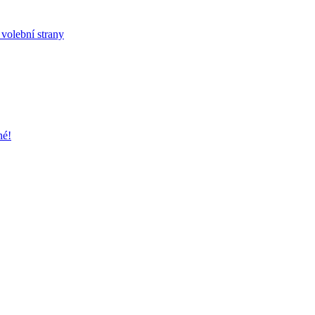
 volební strany
né!