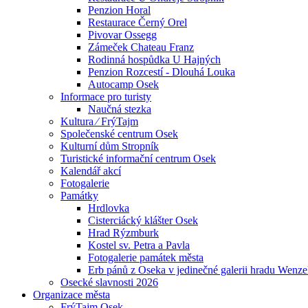
Penzion Horal
Restaurace Černý Orel
Pivovar Ossegg
Zámeček Chateau Franz
Rodinná hospůdka U Hajných
Penzion Rozcestí - Dlouhá Louka
Autocamp Osek
Informace pro turisty
Naučná stezka
Kultura ⁄ FrýTajm
Společenské centrum Osek
Kulturní dům Stropník
Turistické informační centrum Osek
Kalendář akcí
Fotogalerie
Památky
Hrdlovka
Cisterciácký klášter Osek
Hrad Rýzmburk
Kostel sv. Petra a Pavla
Fotogalerie památek města
Erb pánů z Oseka v jedinečné galerii hradu Wenze
Osecké slavnosti 2026
Organizace města
FrýTajm Osek