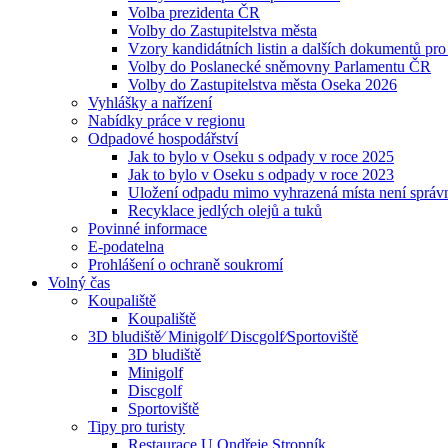
Volba prezidenta ČR
Volby do Zastupitelstva města
Vzory kandidátních listin a dalších dokumentů pro
Volby do Poslanecké sněmovny Parlamentu ČR
Volby do Zastupitelstva města Oseka 2026
Vyhlášky a nařízení
Nabídky práce v regionu
Odpadové hospodářství
Jak to bylo v Oseku s odpady v roce 2025
Jak to bylo v Oseku s odpady v roce 2023
Uložení odpadu mimo vyhrazená místa není správ
Recyklace jedlých olejů a tuků
Povinné informace
E-podatelna
Prohlášení o ochraně soukromí
Volný čas
Koupaliště
Koupaliště
3D bludiště⁄ Minigolf⁄ Discgolf⁄Sportoviště
3D bludiště
Minigolf
Discgolf
Sportoviště
Tipy pro turisty
Restaurace U Ondřeje Stropník