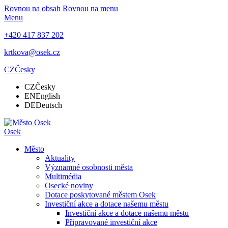
Rovnou na obsah
Rovnou na menu
Menu
+420 417 837 202
krtkova@osek.cz
CZ
Česky
CZ
Česky
EN
English
DE
Deutsch
Osek
Město
Aktuality
Významné osobnosti města
Multimédia
Osecké noviny
Dotace poskytované městem Osek
Investiční akce a dotace našemu městu
Investiční akce a dotace našemu městu
Připravované investiční akce