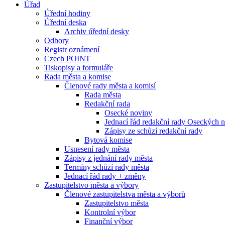
Úřad
Úřední hodiny
Úřední deska
Archiv úřední desky
Odbory
Registr oznámení
Czech POINT
Tiskopisy a formuláře
Rada města a komise
Členové rady města a komisí
Rada města
Redakční rada
Osecké noviny
Jednací řád redakční rady Oseckých 
Zápisy ze schůzí redakční rady
Bytová komise
Usnesení rady města
Zápisy z jednání rady města
Termíny schůzí rady města
Jednací řád rady + změny
Zastupitelstvo města a výbory
Členové zastupitelstva města a výborů
Zastupitelstvo města
Kontrolní výbor
Finanční výbor