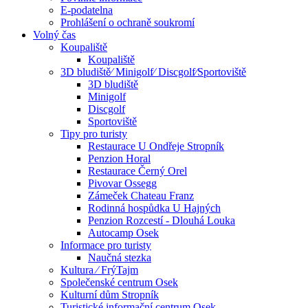
E-podatelna
Prohlášení o ochraně soukromí
Volný čas
Koupaliště
Koupaliště
3D bludiště⁄ Minigolf⁄ Discgolf⁄Sportoviště
3D bludiště
Minigolf
Discgolf
Sportoviště
Tipy pro turisty
Restaurace U Ondřeje Stropník
Penzion Horal
Restaurace Černý Orel
Pivovar Ossegg
Zámeček Chateau Franz
Rodinná hospůdka U Hajných
Penzion Rozcestí - Dlouhá Louka
Autocamp Osek
Informace pro turisty
Naučná stezka
Kultura ⁄ FrýTajm
Společenské centrum Osek
Kulturní dům Stropník
Turistické informační centrum Osek