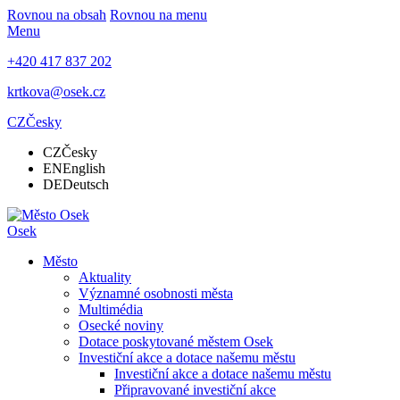
Rovnou na obsah
Rovnou na menu
Menu
+420 417 837 202
krtkova@osek.cz
CZ
Česky
CZ
Česky
EN
English
DE
Deutsch
Osek
Město
Aktuality
Významné osobnosti města
Multimédia
Osecké noviny
Dotace poskytované městem Osek
Investiční akce a dotace našemu městu
Investiční akce a dotace našemu městu
Připravované investiční akce