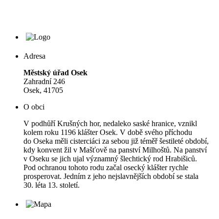
Adresa
Městský úřad Osek
Zahradní 246
Osek, 41705
O obci
V podhůří Krušných hor, nedaleko saské hranice, vznikl
kolem roku 1196 klášter Osek. V době svého příchodu
do Oseka měli cisterciáci za sebou již téměř šestileté období,
kdy konvent žil v Mašťově na panství Milhoštů. Na panství
v Oseku se jich ujal významný šlechtický rod Hrabišiců.
Pod ochranou tohoto rodu začal osecký klášter rychle
prosperovat. Jedním z jeho nejslavnějších období se stala
30. léta 13. století.