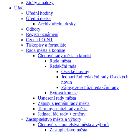
Ztráty a nálezy
Úřad
Úřední hodiny
Úřední deska
Archiv úřední desky
Odbory
Registr oznámení
Czech POINT
Tiskopisy a formuláře
Rada města a komise
Členové rady města a komisí
Rada města
Redakční rada
Osecké noviny
Jednací řád redakční rady Oseckých
novin
Zápisy ze schůzí redakční rady
Bytová komise
Usnesení rady města
Zápisy z jednání rady města
Termíny schůzí rady města
Jednací řád rady + změny
Zastupitelstvo města a výbory
Členové zastupitelstva města a výborů
Zastupitelstvo města