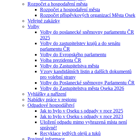
Rozpočet a hospodaření města
Rozpočet a hospodaření města
Rozpočet příspěvkových organizací Města Osek
Veřejné zakázky
Volby
Volby do poslanecké sněmovny parlamentu ČR
2025
Volby do zastupitelstev krajů a do senátu
parlamentu ČR
Volby do Evropského parlamentu
Volba prezidenta ČR
Volby do Zastupitelstva města
Vzory kandidátních listin a dalších dokumentů
pro volební strany
Volby do Poslanecké sněmovny Parlamentu ČR
Volby do Zastupitelstva města Oseka 2026
Vyhlášky a nařízení
Nabídky práce v regionu
Odpadové hospodářství
Jak to bylo v Oseku s odpady v roce 2025
Jak to bylo v Oseku s odpady v roce 2023
Uložení odpadu mimo vyhrazená místa není
správné!
Recyklace jedlých olejů a tuků
Povinné informace