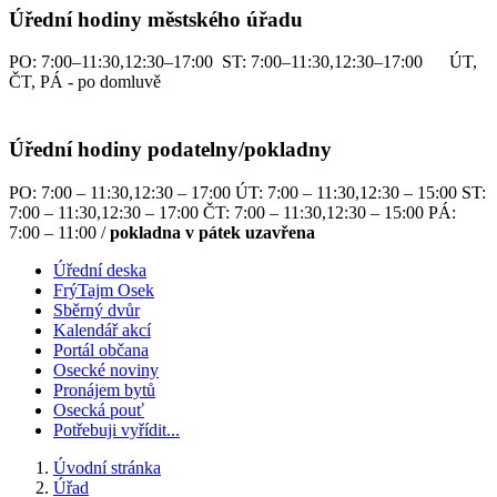
Úřední hodiny městského úřadu
PO: 7:00–11:30,12:30–17:00 ST: 7:00–11:30,12:30–17:00 ÚT,
ČT, PÁ - po domluvě
Úřední hodiny podatelny/pokladny
PO: 7:00 – 11:30,12:30 – 17:00 ÚT: 7:00 – 11:30,12:30 – 15:00 ST:
7:00 – 11:30,12:30 – 17:00 ČT: 7:00 – 11:30,12:30 – 15:00 PÁ:
7:00 – 11:00 /
pokladna v pátek uzavřena
Úřední deska
FrýTajm Osek
Sběrný dvůr
Kalendář akcí
Portál občana
Osecké noviny
Pronájem bytů
Osecká pouť
Potřebuji vyřídit...
Úvodní stránka
Úřad