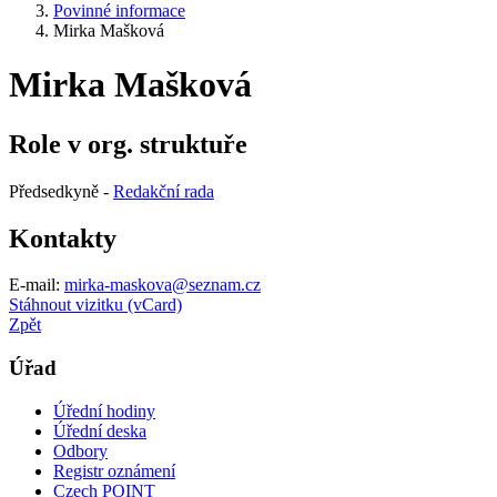
Povinné informace
Mirka Mašková
Mirka Mašková
Role v org. struktuře
Předsedkyně -
Redakční rada
Kontakty
E-mail:
mirka-maskova@seznam.cz
Stáhnout vizitku (vCard)
Zpět
Úřad
Úřední hodiny
Úřední deska
Odbory
Registr oznámení
Czech POINT