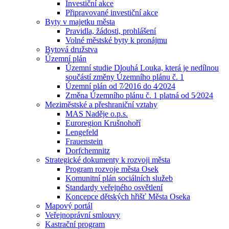
Investiční akce
Připravované investiční akce
Byty v majetku města
Pravidla, žádosti, prohlášení
Volné městské byty k pronájmu
Bytová družstva
Územní plán
Územní studie Dlouhá Louka, která je nedílnou
součástí změny Územního plánu č. 1
Územní plán od 7⁄2016 do 4⁄2024
Změna Územního plánu č. 1 platná od 5⁄2024
Meziměstské a přeshraniční vztahy
MAS Naděje o.p.s.
Euroregion Krušnohoří
Lengefeld
Frauenstein
Dorfchemnitz
Strategické dokumenty k rozvoji města
Program rozvoje města Osek
Komunitní plán sociálních služeb
Standardy veřejného osvětlení
Koncepce dětských hřišť Města Oseka
Mapový portál
Veřejnoprávní smlouvy
Kastrační program