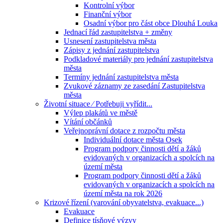
Kontrolní výbor
Finanční výbor
Osadní výbor pro část obce Dlouhá Louka
Jednací řád zastupitelstva + změny
Usnesení zastupitelstva města
Zápisy z jednání zastupitelstva
Podkladové materiály pro jednání zastupitelstva
města
Termíny jednání zastupitelstva města
Zvukové záznamy ze zasedání Zastupitelstva
města
Životní situace ⁄ Potřebuji vyřídit...
Výlep plakátů ve městě
Vítání občánků
Veřejnoprávní dotace z rozpočtu města
Individuální dotace města Osek
Program podpory činnosti dětí a žáků
evidovaných v organizacích a spolcích na
území města
Program podpory činnosti dětí a žáků
evidovaných v organizacích a spolcích na
území města na rok 2026
Krizové řízení (varování obyvatelstva, evakuace...)
Evakuace
Definice tísňové výzvy