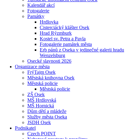
Kalendář akcí
Fotogalerie
Památky
Hrdlovka
Cisterciácký klášter Osek
Hrad Rýzmburk
Kostel sv. Petra a Pavla
Fotogalerie památek města
Erb pánů z Oseka v jedinečné galerii hradu
Wenzelsburg
Osecké slavnosti 2026
Organizace města
FrýTajm Osek
Městská knihovna Osek
Městská policie
Městská policie
ZŠ Osek
MŠ Hrdlovská
MŠ Hornická
Dům dětí a mládeže
Služby města Oseka
JSDH Osek
Podnikatel
Czech POINT