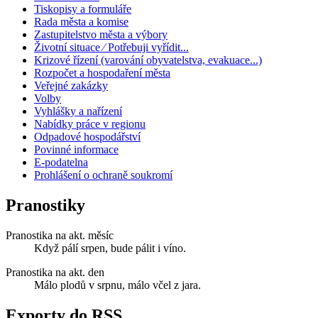
Tiskopisy a formuláře
Rada města a komise
Zastupitelstvo města a výbory
Životní situace ⁄ Potřebuji vyřídit...
Krizové řízení (varování obyvatelstva, evakuace...)
Rozpočet a hospodaření města
Veřejné zakázky
Volby
Vyhlášky a nařízení
Nabídky práce v regionu
Odpadové hospodářství
Povinné informace
E-podatelna
Prohlášení o ochraně soukromí
Pranostiky
Pranostika na akt. měsíc
Když pálí srpen, bude pálit i víno.
Pranostika na akt. den
Málo plodů v srpnu, málo včel z jara.
Exporty do RSS