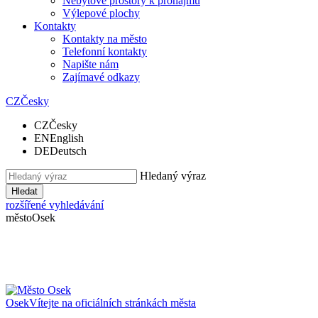
Nebytové prostory k pronájmu
Výlepové plochy
Kontakty
Kontakty na město
Telefonní kontakty
Napište nám
Zajímavé odkazy
CZ
Česky
CZ
Česky
EN
English
DE
Deutsch
Hledaný výraz
Hledat
rozšířené vyhledávání
město
Osek
Osek
Vítejte na oficiálních stránkách města