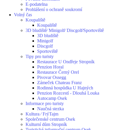
E-podatelna
Prohlášení o ochraně soukromí
Volný čas
Koupaliště
Koupaliště
3D bludiště⁄ Minigolf⁄ Discgolf⁄Sportoviště
3D bludiště
Minigolf
Discgolf
Sportoviště
Tipy pro turisty
Restaurace U Ondřeje Stropník
Penzion Horal
Restaurace Černý Orel
Pivovar Ossegg
Zámeček Chateau Franz
Rodinná hospůdka U Hajných
Penzion Rozcestí - Dlouhá Louka
Autocamp Osek
Informace pro turisty
Naučná stezka
Kultura ⁄ FrýTajm
Společenské centrum Osek
Kulturní dům Stropník
Turistické informační centrum Osek