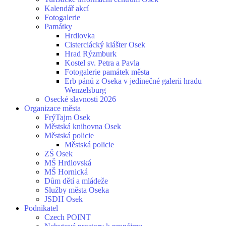
Kalendář akcí
Fotogalerie
Památky
Hrdlovka
Cisterciácký klášter Osek
Hrad Rýzmburk
Kostel sv. Petra a Pavla
Fotogalerie památek města
Erb pánů z Oseka v jedinečné galerii hradu
Wenzelsburg
Osecké slavnosti 2026
Organizace města
FrýTajm Osek
Městská knihovna Osek
Městská policie
Městská policie
ZŠ Osek
MŠ Hrdlovská
MŠ Hornická
Dům dětí a mládeže
Služby města Oseka
JSDH Osek
Podnikatel
Czech POINT