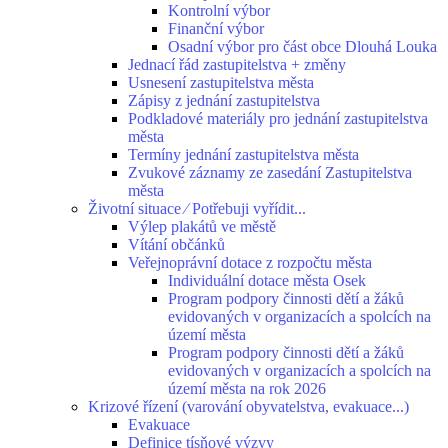
Kontrolní výbor
Finanční výbor
Osadní výbor pro část obce Dlouhá Louka
Jednací řád zastupitelstva + změny
Usnesení zastupitelstva města
Zápisy z jednání zastupitelstva
Podkladové materiály pro jednání zastupitelstva
města
Termíny jednání zastupitelstva města
Zvukové záznamy ze zasedání Zastupitelstva
města
Životní situace ⁄ Potřebuji vyřídit...
Výlep plakátů ve městě
Vítání občánků
Veřejnoprávní dotace z rozpočtu města
Individuální dotace města Osek
Program podpory činnosti dětí a žáků
evidovaných v organizacích a spolcích na
území města
Program podpory činnosti dětí a žáků
evidovaných v organizacích a spolcích na
území města na rok 2026
Krizové řízení (varování obyvatelstva, evakuace...)
Evakuace
Definice tísňové výzvy