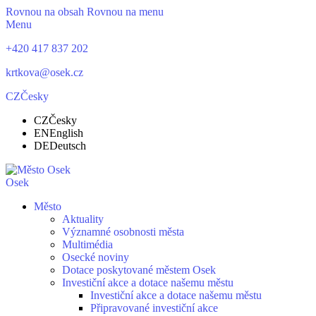
Rovnou na obsah
Rovnou na menu
Menu
+420 417 837 202
krtkova@osek.cz
CZ
Česky
CZ
Česky
EN
English
DE
Deutsch
Osek
Město
Aktuality
Významné osobnosti města
Multimédia
Osecké noviny
Dotace poskytované městem Osek
Investiční akce a dotace našemu městu
Investiční akce a dotace našemu městu
Připravované investiční akce