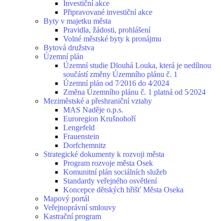
Investiční akce
Připravované investiční akce
Byty v majetku města
Pravidla, žádosti, prohlášení
Volné městské byty k pronájmu
Bytová družstva
Územní plán
Územní studie Dlouhá Louka, která je nedílnou
součástí změny Územního plánu č. 1
Územní plán od 7⁄2016 do 4⁄2024
Změna Územního plánu č. 1 platná od 5⁄2024
Meziměstské a přeshraniční vztahy
MAS Naděje o.p.s.
Euroregion Krušnohoří
Lengefeld
Frauenstein
Dorfchemnitz
Strategické dokumenty k rozvoji města
Program rozvoje města Osek
Komunitní plán sociálních služeb
Standardy veřejného osvětlení
Koncepce dětských hřišť Města Oseka
Mapový portál
Veřejnoprávní smlouvy
Kastrační program