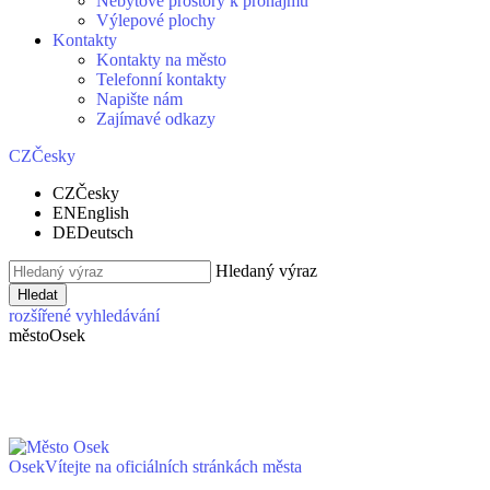
Nebytové prostory k pronájmu
Výlepové plochy
Kontakty
Kontakty na město
Telefonní kontakty
Napište nám
Zajímavé odkazy
CZ
Česky
CZ
Česky
EN
English
DE
Deutsch
Hledaný výraz
Hledat
rozšířené vyhledávání
město
Osek
Osek
Vítejte na oficiálních stránkách města