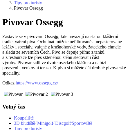
Tipy pro turisty
Pivovar Ossegg
Pivovar Ossegg
Zastavte se v pivovaru Ossegg, kde navazují na starou klášterní
tradici vaření piva. Ochutnat můžete nefiltrované a nepasterované
ležáky i speciály, vařené z krušnohorské vody, žateckého chmele
a sladu ze severních Čech. Pivo se čepuje přímo z tanků
a z restaurace lze přes skleněnou stěnu sledovat i část
výroby. Pivovar sídlí ve dvoře oseckého kláštera a nabízí
posezení i venkovní terasu. K pivu si můžete dát drobné pivovarské
speciality.
Odkaz
https://www.ossegg.cz/
Volný čas
Koupaliště
3D bludiště⁄ Minigolf⁄ Discgolf⁄Sportoviště
Tipy pro turisty