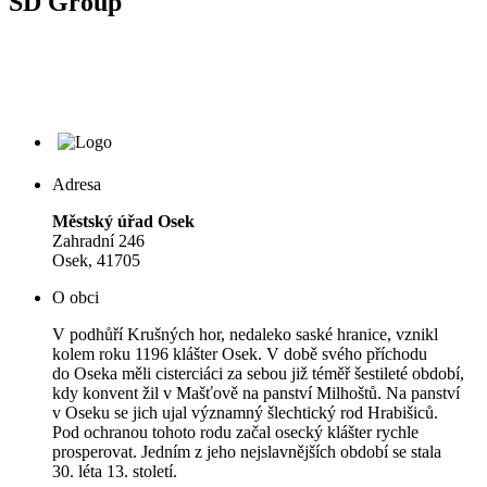
SD Group
Adresa
Městský úřad Osek
Zahradní 246
Osek, 41705
O obci
V podhůří Krušných hor, nedaleko saské hranice, vznikl
kolem roku 1196 klášter Osek. V době svého příchodu
do Oseka měli cisterciáci za sebou již téměř šestileté období,
kdy konvent žil v Mašťově na panství Milhoštů. Na panství
v Oseku se jich ujal významný šlechtický rod Hrabišiců.
Pod ochranou tohoto rodu začal osecký klášter rychle
prosperovat. Jedním z jeho nejslavnějších období se stala
30. léta 13. století.