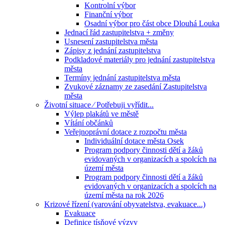
Kontrolní výbor
Finanční výbor
Osadní výbor pro část obce Dlouhá Louka
Jednací řád zastupitelstva + změny
Usnesení zastupitelstva města
Zápisy z jednání zastupitelstva
Podkladové materiály pro jednání zastupitelstva
města
Termíny jednání zastupitelstva města
Zvukové záznamy ze zasedání Zastupitelstva
města
Životní situace ⁄ Potřebuji vyřídit...
Výlep plakátů ve městě
Vítání občánků
Veřejnoprávní dotace z rozpočtu města
Individuální dotace města Osek
Program podpory činnosti dětí a žáků
evidovaných v organizacích a spolcích na
území města
Program podpory činnosti dětí a žáků
evidovaných v organizacích a spolcích na
území města na rok 2026
Krizové řízení (varování obyvatelstva, evakuace...)
Evakuace
Definice tísňové výzvy