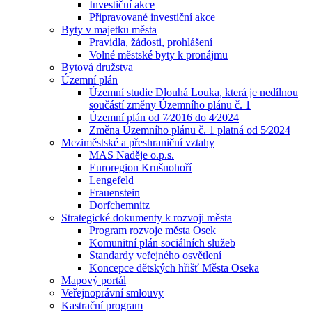
Investiční akce
Připravované investiční akce
Byty v majetku města
Pravidla, žádosti, prohlášení
Volné městské byty k pronájmu
Bytová družstva
Územní plán
Územní studie Dlouhá Louka, která je nedílnou
součástí změny Územního plánu č. 1
Územní plán od 7⁄2016 do 4⁄2024
Změna Územního plánu č. 1 platná od 5⁄2024
Meziměstské a přeshraniční vztahy
MAS Naděje o.p.s.
Euroregion Krušnohoří
Lengefeld
Frauenstein
Dorfchemnitz
Strategické dokumenty k rozvoji města
Program rozvoje města Osek
Komunitní plán sociálních služeb
Standardy veřejného osvětlení
Koncepce dětských hřišť Města Oseka
Mapový portál
Veřejnoprávní smlouvy
Kastrační program