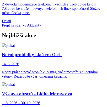
Z důvodu modernizace telekomunikačních služeb dojde ke dni
7.8.2026 ke zrušení pevných telefonních linek společnosti Služby
města Oseka, s.r.o.
Detail
Přejít na stránku Aktuality
Nejbližší akce
Noční prohlídky kláštera Osek
14. 8.
2026
Noční prázdninové prohlídky v magické atmosféře s hudebními
vstupy. Rezervujte včas, omezená kapacita.
Výstava obrazů - Lidka Moravcová
1. 8.
2026
–
30. 10.
2026