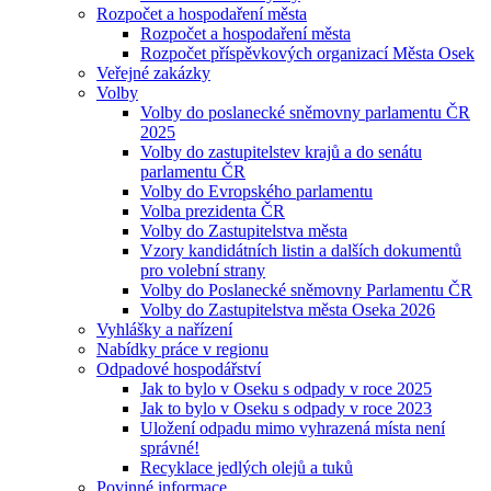
Rozpočet a hospodaření města
Rozpočet a hospodaření města
Rozpočet příspěvkových organizací Města Osek
Veřejné zakázky
Volby
Volby do poslanecké sněmovny parlamentu ČR
2025
Volby do zastupitelstev krajů a do senátu
parlamentu ČR
Volby do Evropského parlamentu
Volba prezidenta ČR
Volby do Zastupitelstva města
Vzory kandidátních listin a dalších dokumentů
pro volební strany
Volby do Poslanecké sněmovny Parlamentu ČR
Volby do Zastupitelstva města Oseka 2026
Vyhlášky a nařízení
Nabídky práce v regionu
Odpadové hospodářství
Jak to bylo v Oseku s odpady v roce 2025
Jak to bylo v Oseku s odpady v roce 2023
Uložení odpadu mimo vyhrazená místa není
správné!
Recyklace jedlých olejů a tuků
Povinné informace