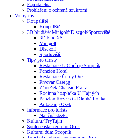
E-podatelna
Prohlášení o ochraně soukromí
Volný čas
Koupaliště
Koupaliště
3D bludiště⁄ Minigolf⁄ Discgolf⁄Sportoviště
3D bludiště
Minigolf
Discgolf
Sportoviště
Tipy pro turisty
Restaurace U Ondřeje Stropník
Penzion Horal
Restaurace Černý Orel
Pivovar Ossegg
Zámeček Chateau Franz
Rodinná hospůdka U Hajných
Penzion Rozcestí - Dlouhá Louka
Autocamp Osek
Informace pro turisty
Naučná stezka
Kultura ⁄ FrýTajm
Společenské centrum Osek
Kulturní dům Stropník
Turistické informační centrum Osek