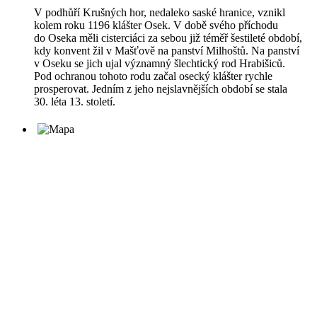
V podhůří Krušných hor, nedaleko saské hranice, vznikl
kolem roku 1196 klášter Osek. V době svého příchodu
do Oseka měli cisterciáci za sebou již téměř šestileté období,
kdy konvent žil v Mašťově na panství Milhoštů. Na panství
v Oseku se jich ujal významný šlechtický rod Hrabišiců.
Pod ochranou tohoto rodu začal osecký klášter rychle
prosperovat. Jedním z jeho nejslavnějších období se stala
30. léta 13. století.