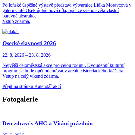
Po loňské úspěšné výstavě představí výtvarnice Lidka Moravcová v
galerii Café Osek úplně nová díla, opět ze svého světa vlastní
barevné abstrakce.
Vstup zdarma.
Osecké slavnosti 2026
22. 8.
2026
–
23. 8.
2026
Největší celoměstská akce pro celou rodinu. Dvoudenní kulturní
program se bude opět odehrávat v areálu cisterciáckého kláštera.
Vstup na celý víkend zdarma.
Přejít na stránku Kalendář akcí
Fotogalerie
Den zdraví s AHC a Vítání prázdnin