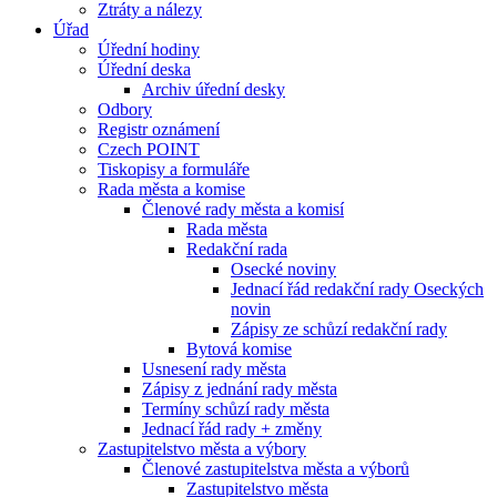
Ztráty a nálezy
Úřad
Úřední hodiny
Úřední deska
Archiv úřední desky
Odbory
Registr oznámení
Czech POINT
Tiskopisy a formuláře
Rada města a komise
Členové rady města a komisí
Rada města
Redakční rada
Osecké noviny
Jednací řád redakční rady Oseckých
novin
Zápisy ze schůzí redakční rady
Bytová komise
Usnesení rady města
Zápisy z jednání rady města
Termíny schůzí rady města
Jednací řád rady + změny
Zastupitelstvo města a výbory
Členové zastupitelstva města a výborů
Zastupitelstvo města