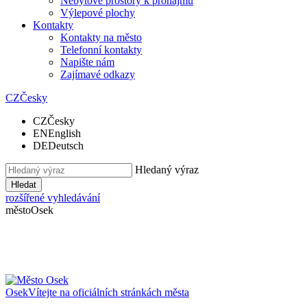
Nebytové prostory k pronájmu
Výlepové plochy
Kontakty
Kontakty na město
Telefonní kontakty
Napište nám
Zajímavé odkazy
CZ
Česky
CZ
Česky
EN
English
DE
Deutsch
Hledaný výraz
Hledat
rozšířené vyhledávání
město
Osek
Osek
Vítejte na oficiálních stránkách města