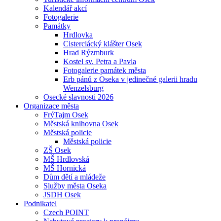
Kalendář akcí
Fotogalerie
Památky
Hrdlovka
Cisterciácký klášter Osek
Hrad Rýzmburk
Kostel sv. Petra a Pavla
Fotogalerie památek města
Erb pánů z Oseka v jedinečné galerii hradu
Wenzelsburg
Osecké slavnosti 2026
Organizace města
FrýTajm Osek
Městská knihovna Osek
Městská policie
Městská policie
ZŠ Osek
MŠ Hrdlovská
MŠ Hornická
Dům dětí a mládeže
Služby města Oseka
JSDH Osek
Podnikatel
Czech POINT