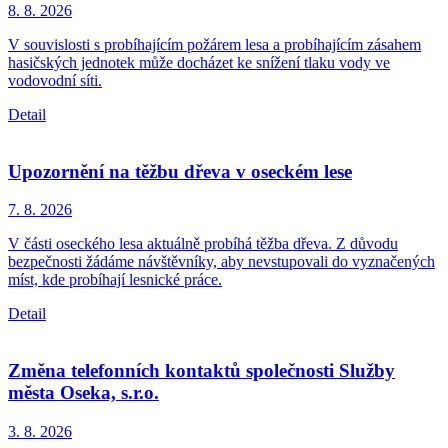
8. 8.
2026
V souvislosti s probíhajícím požárem lesa a probíhajícím zásahem
hasičských jednotek může docházet ke snížení tlaku vody ve
vodovodní síti.
Detail
Upozornění na těžbu dřeva v oseckém lese
7. 8.
2026
V části oseckého lesa aktuálně probíhá těžba dřeva. Z důvodu
bezpečnosti žádáme návštěvníky, aby nevstupovali do vyznačených
míst, kde probíhají lesnické práce.
Detail
Změna telefonních kontaktů společnosti Služby
města Oseka, s.r.o.
3. 8.
2026