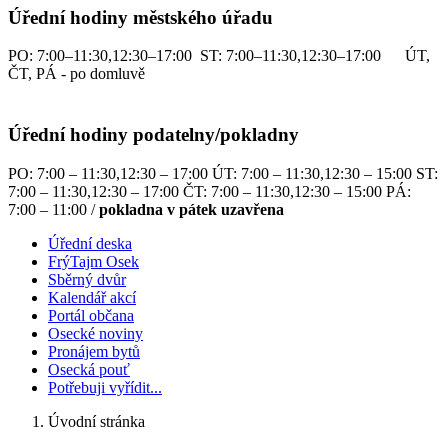
Úřední hodiny městského úřadu
PO: 7:00–11:30,12:30–17:00 ST: 7:00–11:30,12:30–17:00 ÚT,
ČT, PÁ - po domluvě
Úřední hodiny podatelny/pokladny
PO: 7:00 – 11:30,12:30 – 17:00 ÚT: 7:00 – 11:30,12:30 – 15:00 ST:
7:00 – 11:30,12:30 – 17:00 ČT: 7:00 – 11:30,12:30 – 15:00 PÁ:
7:00 – 11:00 /
pokladna v pátek uzavřena
Úřední deska
FrýTajm Osek
Sběrný dvůr
Kalendář akcí
Portál občana
Osecké noviny
Pronájem bytů
Osecká pouť
Potřebuji vyřídit...
Úvodní stránka