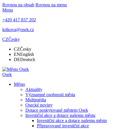
Rovnou na obsah
Rovnou na menu
Menu
+420 417 837 202
krtkova@osek.cz
CZ
Česky
CZ
Česky
EN
English
DE
Deutsch
Osek
Město
Aktuality
Významné osobnosti města
Multimédia
Osecké noviny
Dotace poskytované městem Osek
Investiční akce a dotace našemu městu
Investiční akce a dotace našemu městu
Připravované investiční akce