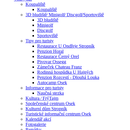
Koupaliště
Koupaliště
3D bludiště⁄ Minigolf⁄ Discgolf⁄Sportoviště
3D bludiště
Minigolf
Discgolf
Sportoviště
Tipy pro turisty
Restaurace U Ondřeje Stropník
Penzion Horal
Restaurace Černý Orel
Pivovar Ossegg
Zámeček Chateau Franz
Rodinná hospůdka U Hajných
Penzion Rozcestí - Dlouhá Louka
Autocamp Osek
Informace pro turisty
Naučná stezka
Kultura ⁄ FrýTajm
Společenské centrum Osek
Kulturní dům Stropník
Turistické informační centrum Osek
Kalendář akcí
Fotogalerie
Památky