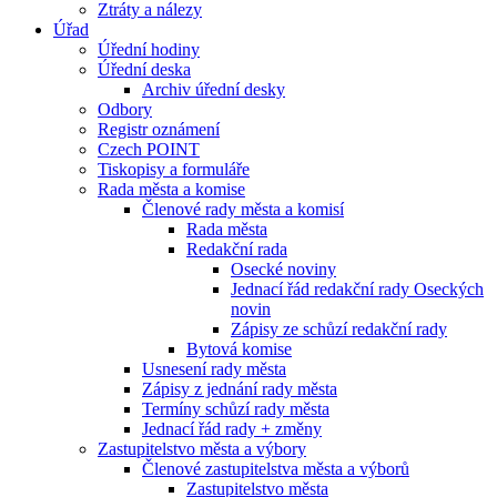
Ztráty a nálezy
Úřad
Úřední hodiny
Úřední deska
Archiv úřední desky
Odbory
Registr oznámení
Czech POINT
Tiskopisy a formuláře
Rada města a komise
Členové rady města a komisí
Rada města
Redakční rada
Osecké noviny
Jednací řád redakční rady Oseckých
novin
Zápisy ze schůzí redakční rady
Bytová komise
Usnesení rady města
Zápisy z jednání rady města
Termíny schůzí rady města
Jednací řád rady + změny
Zastupitelstvo města a výbory
Členové zastupitelstva města a výborů
Zastupitelstvo města