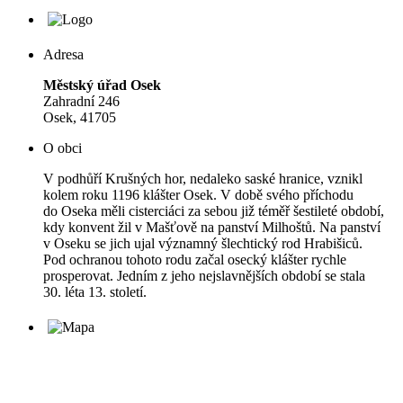
Adresa
Městský úřad Osek
Zahradní 246
Osek, 41705
O obci
V podhůří Krušných hor, nedaleko saské hranice, vznikl
kolem roku 1196 klášter Osek. V době svého příchodu
do Oseka měli cisterciáci za sebou již téměř šestileté období,
kdy konvent žil v Mašťově na panství Milhoštů. Na panství
v Oseku se jich ujal významný šlechtický rod Hrabišiců.
Pod ochranou tohoto rodu začal osecký klášter rychle
prosperovat. Jedním z jeho nejslavnějších období se stala
30. léta 13. století.