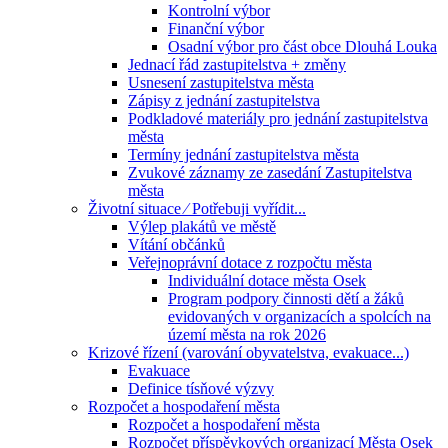
Kontrolní výbor
Finanční výbor
Osadní výbor pro část obce Dlouhá Louka
Jednací řád zastupitelstva + změny
Usnesení zastupitelstva města
Zápisy z jednání zastupitelstva
Podkladové materiály pro jednání zastupitelstva
města
Termíny jednání zastupitelstva města
Zvukové záznamy ze zasedání Zastupitelstva
města
Životní situace ⁄ Potřebuji vyřídit...
Výlep plakátů ve městě
Vítání občánků
Veřejnoprávní dotace z rozpočtu města
Individuální dotace města Osek
Program podpory činnosti dětí a žáků
evidovaných v organizacích a spolcích na
území města na rok 2026
Krizové řízení (varování obyvatelstva, evakuace...)
Evakuace
Definice tísňové výzvy
Rozpočet a hospodaření města
Rozpočet a hospodaření města
Rozpočet příspěvkových organizací Města Osek