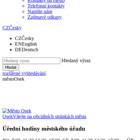
Kontakty na město
Telefonní kontakty
Napište nám
Zajímavé odkazy
CZ
Česky
CZ
Česky
EN
English
DE
Deutsch
Hledaný výraz
Hledat
rozšířené vyhledávání
město
Osek
Osek
Vítejte na oficiálních stránkách města
Úřední hodiny městského úřadu