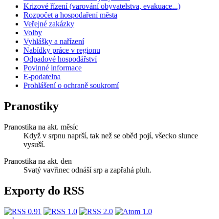
Krizové řízení (varování obyvatelstva, evakuace...)
Rozpočet a hospodaření města
Veřejné zakázky
Volby
Vyhlášky a nařízení
Nabídky práce v regionu
Odpadové hospodářství
Povinné informace
E-podatelna
Prohlášení o ochraně soukromí
Pranostiky
Pranostika na akt. měsíc
Když v srpnu naprší, tak než se oběd pojí, všecko slunce
vysuší.
Pranostika na akt. den
Svatý vavřinec odnáší srp a zapřahá pluh.
Exporty do RSS