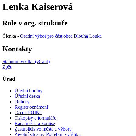
Lenka Kaiserová
Role v org. struktuře
Členka -
Osadní výbor pro část obce Dlouhá Louka
Kontakty
Stáhnout vizitku (vCard)
Zpět
Úřad
Úřední hodiny
Úřední deska
Odbory
Registr oznámení
Czech POINT
Tiskopisy a formuláře
Rada města a komise
Zastupitelstvo města a výbory
Životní situace ⁄ Potřebuji vyřídit...