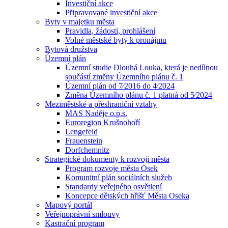
Investiční akce
Připravované investiční akce
Byty v majetku města
Pravidla, žádosti, prohlášení
Volné městské byty k pronájmu
Bytová družstva
Územní plán
Územní studie Dlouhá Louka, která je nedílnou
součástí změny Územního plánu č. 1
Územní plán od 7⁄2016 do 4⁄2024
Změna Územního plánu č. 1 platná od 5⁄2024
Meziměstské a přeshraniční vztahy
MAS Naděje o.p.s.
Euroregion Krušnohoří
Lengefeld
Frauenstein
Dorfchemnitz
Strategické dokumenty k rozvoji města
Program rozvoje města Osek
Komunitní plán sociálních služeb
Standardy veřejného osvětlení
Koncepce dětských hřišť Města Oseka
Mapový portál
Veřejnoprávní smlouvy
Kastrační program