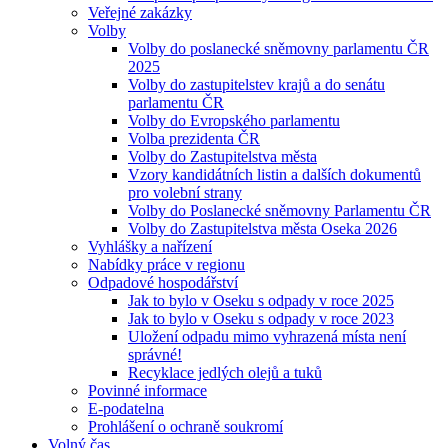
Veřejné zakázky
Volby
Volby do poslanecké sněmovny parlamentu ČR
2025
Volby do zastupitelstev krajů a do senátu
parlamentu ČR
Volby do Evropského parlamentu
Volba prezidenta ČR
Volby do Zastupitelstva města
Vzory kandidátních listin a dalších dokumentů
pro volební strany
Volby do Poslanecké sněmovny Parlamentu ČR
Volby do Zastupitelstva města Oseka 2026
Vyhlášky a nařízení
Nabídky práce v regionu
Odpadové hospodářství
Jak to bylo v Oseku s odpady v roce 2025
Jak to bylo v Oseku s odpady v roce 2023
Uložení odpadu mimo vyhrazená místa není
správné!
Recyklace jedlých olejů a tuků
Povinné informace
E-podatelna
Prohlášení o ochraně soukromí
Volný čas