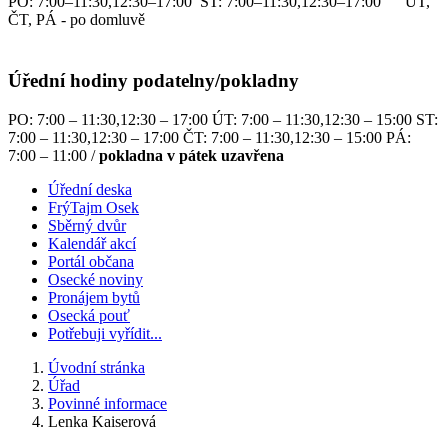
PO: 7:00–11:30,12:30–17:00 ST: 7:00–11:30,12:30–17:00 ÚT,
ČT, PÁ - po domluvě
Úřední hodiny podatelny/pokladny
PO: 7:00 – 11:30,12:30 – 17:00 ÚT: 7:00 – 11:30,12:30 – 15:00 ST:
7:00 – 11:30,12:30 – 17:00 ČT: 7:00 – 11:30,12:30 – 15:00 PÁ:
7:00 – 11:00 /
pokladna v pátek uzavřena
Úřední deska
FrýTajm Osek
Sběrný dvůr
Kalendář akcí
Portál občana
Osecké noviny
Pronájem bytů
Osecká pouť
Potřebuji vyřídit...
Úvodní stránka
Úřad
Povinné informace
Lenka Kaiserová