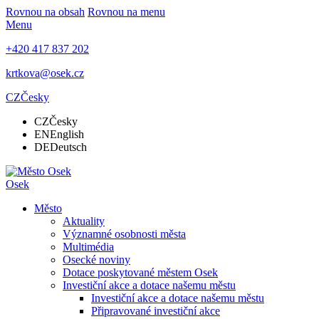
Rovnou na obsah
Rovnou na menu
Menu
+420 417 837 202
krtkova@osek.cz
CZ
Česky
CZ
Česky
EN
English
DE
Deutsch
Osek
Město
Aktuality
Významné osobnosti města
Multimédia
Osecké noviny
Dotace poskytované městem Osek
Investiční akce a dotace našemu městu
Investiční akce a dotace našemu městu
Připravované investiční akce