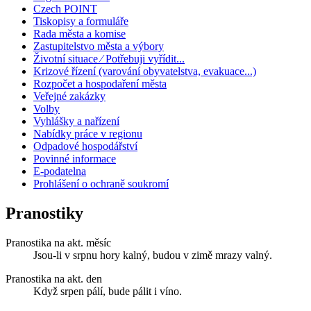
Czech POINT
Tiskopisy a formuláře
Rada města a komise
Zastupitelstvo města a výbory
Životní situace ⁄ Potřebuji vyřídit...
Krizové řízení (varování obyvatelstva, evakuace...)
Rozpočet a hospodaření města
Veřejné zakázky
Volby
Vyhlášky a nařízení
Nabídky práce v regionu
Odpadové hospodářství
Povinné informace
E-podatelna
Prohlášení o ochraně soukromí
Pranostiky
Pranostika na akt. měsíc
Jsou-li v srpnu hory kalný, budou v zimě mrazy valný.
Pranostika na akt. den
Když srpen pálí, bude pálit i víno.