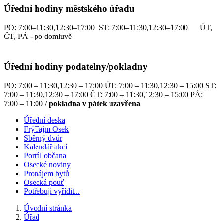
Úřední hodiny městského úřadu
PO: 7:00–11:30,12:30–17:00 ST: 7:00–11:30,12:30–17:00 ÚT,
ČT, PÁ - po domluvě
Úřední hodiny podatelny/pokladny
PO: 7:00 – 11:30,12:30 – 17:00 ÚT: 7:00 – 11:30,12:30 – 15:00 ST:
7:00 – 11:30,12:30 – 17:00 ČT: 7:00 – 11:30,12:30 – 15:00 PÁ:
7:00 – 11:00 /
pokladna v pátek uzavřena
Úřední deska
FrýTajm Osek
Sběrný dvůr
Kalendář akcí
Portál občana
Osecké noviny
Pronájem bytů
Osecká pouť
Potřebuji vyřídit...
Úvodní stránka
Úřad