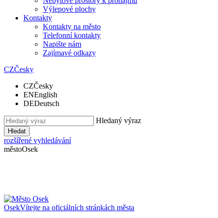
Nebytové prostory k pronájmu
Výlepové plochy
Kontakty
Kontakty na město
Telefonní kontakty
Napište nám
Zajímavé odkazy
CZ
Česky
CZ
Česky
EN
English
DE
Deutsch
Hledaný výraz
Hledat
rozšířené vyhledávání
město
Osek
Osek
Vítejte na oficiálních stránkách města