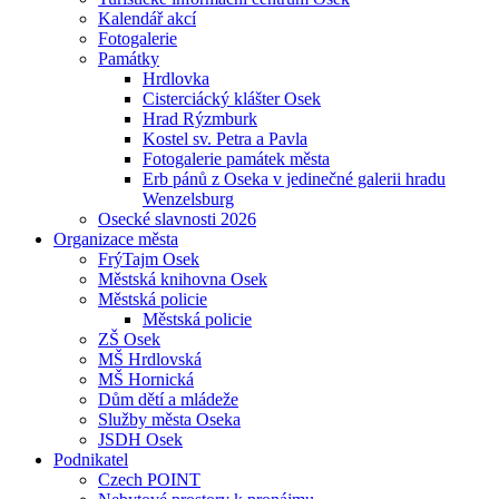
Kalendář akcí
Fotogalerie
Památky
Hrdlovka
Cisterciácký klášter Osek
Hrad Rýzmburk
Kostel sv. Petra a Pavla
Fotogalerie památek města
Erb pánů z Oseka v jedinečné galerii hradu
Wenzelsburg
Osecké slavnosti 2026
Organizace města
FrýTajm Osek
Městská knihovna Osek
Městská policie
Městská policie
ZŠ Osek
MŠ Hrdlovská
MŠ Hornická
Dům dětí a mládeže
Služby města Oseka
JSDH Osek
Podnikatel
Czech POINT