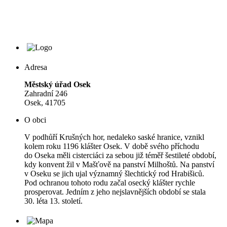
Adresa
Městský úřad Osek
Zahradní 246
Osek, 41705
O obci
V podhůří Krušných hor, nedaleko saské hranice, vznikl
kolem roku 1196 klášter Osek. V době svého příchodu
do Oseka měli cisterciáci za sebou již téměř šestileté období,
kdy konvent žil v Mašťově na panství Milhoštů. Na panství
v Oseku se jich ujal významný šlechtický rod Hrabišiců.
Pod ochranou tohoto rodu začal osecký klášter rychle
prosperovat. Jedním z jeho nejslavnějších období se stala
30. léta 13. století.