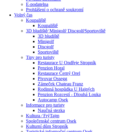
E-podatelna
Prohlášení o ochraně soukromí
Volný čas
Koupaliště
Koupaliště
3D bludiště⁄ Minigolf⁄ Discgolf⁄Sportoviště
3D bludiště
Minigolf
Discgolf
Sportoviště
Tipy pro turisty
Restaurace U Ondřeje Stropník
Penzion Horal
Restaurace Černý Orel
Pivovar Ossegg
Zámeček Chateau Franz
Rodinná hospůdka U Hajných
Penzion Rozcestí - Dlouhá Louka
Autocamp Osek
Informace pro turisty
Naučná stezka
Kultura ⁄ FrýTajm
Společenské centrum Osek
Kulturní dům Stropník
Turistické informační centrum Osek