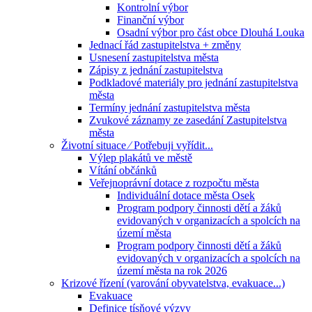
Kontrolní výbor
Finanční výbor
Osadní výbor pro část obce Dlouhá Louka
Jednací řád zastupitelstva + změny
Usnesení zastupitelstva města
Zápisy z jednání zastupitelstva
Podkladové materiály pro jednání zastupitelstva
města
Termíny jednání zastupitelstva města
Zvukové záznamy ze zasedání Zastupitelstva
města
Životní situace ⁄ Potřebuji vyřídit...
Výlep plakátů ve městě
Vítání občánků
Veřejnoprávní dotace z rozpočtu města
Individuální dotace města Osek
Program podpory činnosti dětí a žáků
evidovaných v organizacích a spolcích na
území města
Program podpory činnosti dětí a žáků
evidovaných v organizacích a spolcích na
území města na rok 2026
Krizové řízení (varování obyvatelstva, evakuace...)
Evakuace
Definice tísňové výzvy