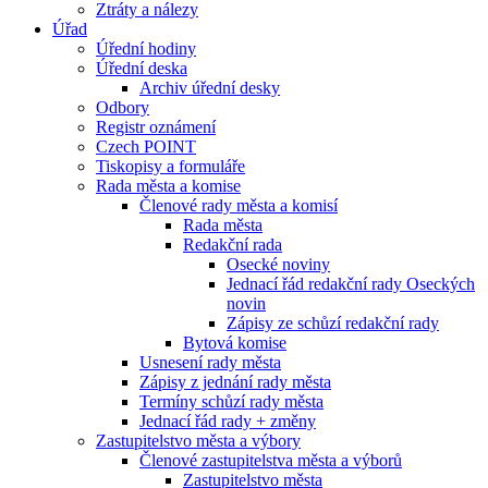
Ztráty a nálezy
Úřad
Úřední hodiny
Úřední deska
Archiv úřední desky
Odbory
Registr oznámení
Czech POINT
Tiskopisy a formuláře
Rada města a komise
Členové rady města a komisí
Rada města
Redakční rada
Osecké noviny
Jednací řád redakční rady Oseckých
novin
Zápisy ze schůzí redakční rady
Bytová komise
Usnesení rady města
Zápisy z jednání rady města
Termíny schůzí rady města
Jednací řád rady + změny
Zastupitelstvo města a výbory
Členové zastupitelstva města a výborů
Zastupitelstvo města