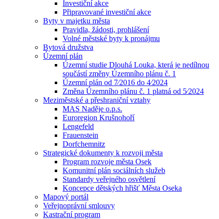
Investiční akce
Připravované investiční akce
Byty v majetku města
Pravidla, žádosti, prohlášení
Volné městské byty k pronájmu
Bytová družstva
Územní plán
Územní studie Dlouhá Louka, která je nedílnou
součástí změny Územního plánu č. 1
Územní plán od 7⁄2016 do 4⁄2024
Změna Územního plánu č. 1 platná od 5⁄2024
Meziměstské a přeshraniční vztahy
MAS Naděje o.p.s.
Euroregion Krušnohoří
Lengefeld
Frauenstein
Dorfchemnitz
Strategické dokumenty k rozvoji města
Program rozvoje města Osek
Komunitní plán sociálních služeb
Standardy veřejného osvětlení
Koncepce dětských hřišť Města Oseka
Mapový portál
Veřejnoprávní smlouvy
Kastrační program