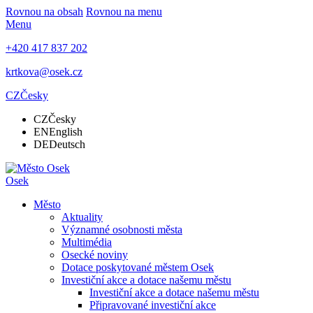
Rovnou na obsah
Rovnou na menu
Menu
+420 417 837 202
krtkova@osek.cz
CZ
Česky
CZ
Česky
EN
English
DE
Deutsch
Osek
Město
Aktuality
Významné osobnosti města
Multimédia
Osecké noviny
Dotace poskytované městem Osek
Investiční akce a dotace našemu městu
Investiční akce a dotace našemu městu
Připravované investiční akce