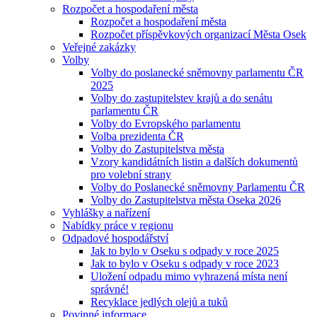
Rozpočet a hospodaření města
Rozpočet a hospodaření města
Rozpočet příspěvkových organizací Města Osek
Veřejné zakázky
Volby
Volby do poslanecké sněmovny parlamentu ČR
2025
Volby do zastupitelstev krajů a do senátu
parlamentu ČR
Volby do Evropského parlamentu
Volba prezidenta ČR
Volby do Zastupitelstva města
Vzory kandidátních listin a dalších dokumentů
pro volební strany
Volby do Poslanecké sněmovny Parlamentu ČR
Volby do Zastupitelstva města Oseka 2026
Vyhlášky a nařízení
Nabídky práce v regionu
Odpadové hospodářství
Jak to bylo v Oseku s odpady v roce 2025
Jak to bylo v Oseku s odpady v roce 2023
Uložení odpadu mimo vyhrazená místa není
správné!
Recyklace jedlých olejů a tuků
Povinné informace