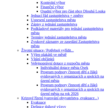
Kontrolní výbor
Finanční výbor
Osadní výbor pro část obce Dlouhá Louka
Jednací řád zastupitelstva + změny
Usnesení zastupitelstva města
Zápisy z jednání zastupitelstva
Podkladové materiály pro jednání zastupitelstva
města
Termíny jednání zastupitelstva města
Zvukové záznamy ze zasedání Zastupitelstva
města
Životní situace ⁄ Potřebuji vyřídit...
Výlep plakátů ve městě
Vítání občánků
Veřejnoprávní dotace z rozpočtu města
Individuální dotace města Osek
Program podpory činnosti dětí a žáků
evidovaných v organizacích a spolcích na
území města
Program podpory činnosti dětí a žáků
evidovaných v organizacích a spolcích na
území města na rok 2026
Krizové řízení (varování obyvatelstva, evakuace...)
Evakuace
Definice tísňové výzvy