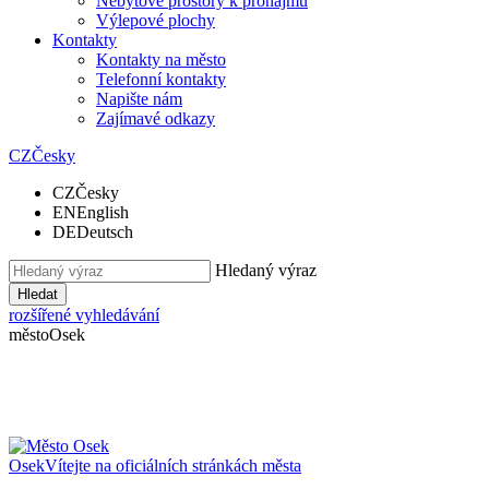
Nebytové prostory k pronájmu
Výlepové plochy
Kontakty
Kontakty na město
Telefonní kontakty
Napište nám
Zajímavé odkazy
CZ
Česky
CZ
Česky
EN
English
DE
Deutsch
Hledaný výraz
Hledat
rozšířené vyhledávání
město
Osek
Osek
Vítejte na oficiálních stránkách města