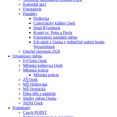
Kalendář akcí
Fotogalerie
Památky
Hrdlovka
Cisterciácký klášter Osek
Hrad Rýzmburk
Kostel sv. Petra a Pavla
Fotogalerie památek města
Erb pánů z Oseka v jedinečné galerii hradu
Wenzelsburg
Osecké slavnosti 2026
Organizace města
FrýTajm Osek
Městská knihovna Osek
Městská policie
Městská policie
ZŠ Osek
MŠ Hrdlovská
MŠ Hornická
Dům dětí a mládeže
Služby města Oseka
JSDH Osek
Podnikatel
Czech POINT