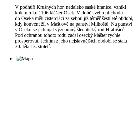
V podhůří Krušných hor, nedaleko saské hranice, vznikl
kolem roku 1196 klášter Osek. V době svého příchodu
do Oseka měli cisterciáci za sebou již téměř šestileté období,
kdy konvent žil v Mašťově na panství Milhoštů. Na panství
v Oseku se jich ujal významný šlechtický rod Hrabišiců.
Pod ochranou tohoto rodu začal osecký klášter rychle
prosperovat. Jedním z jeho nejslavnějších období se stala
30. léta 13. století.