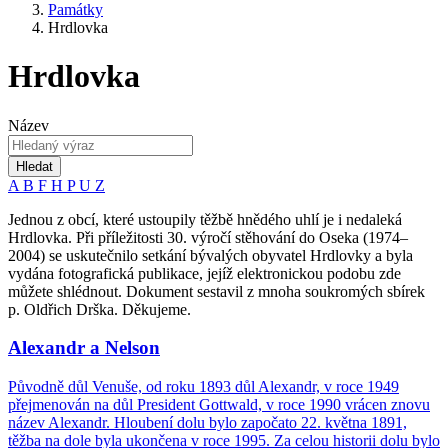
Památky
Hrdlovka
Hrdlovka
Název
Hledat
A
B
F
H
P
U
Z
Jednou z obcí, které ustoupily těžbě hnědého uhlí je i nedaleká
Hrdlovka. Při příležitosti 30. výročí stěhování do Oseka (1974–
2004) se uskutečnilo setkání bývalých obyvatel Hrdlovky a byla
vydána fotografická publikace, jejíž elektronickou podobu zde
můžete shlédnout. Dokument sestavil z mnoha soukromých sbírek
p. Oldřich Drška. Děkujeme.
Alexandr a Nelson
Původně důl Venuše, od roku 1893 důl Alexandr, v roce 1949
přejmenován na důl President Gottwald, v roce 1990 vrácen znovu
název Alexandr. Hloubení dolu bylo započato 22. května 1891,
těžba na dole byla ukončena v roce 1995. Za celou historii dolu bylo