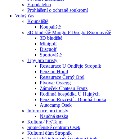
E-podatelna
Prohlášení o ochraně soukromí
Volný čas
Koupaliště
Koupaliště
3D bludiště⁄ Minigolf⁄ Discgolf⁄Sportoviště
3D bludiště
Minigolf
Discgolf
Sportoviště
Tipy pro turisty
Restaurace U Ondřeje Stropník
Penzion Horal
Restaurace Černý Orel
Pivovar Ossegg
Zámeček Chateau Franz
Rodinná hospůdka U Hajných
Penzion Rozcestí - Dlouhá Louka
Autocamp Osek
Informace pro turisty
Naučná stezka
Kultura ⁄ FrýTajm
Společenské centrum Osek
Kulturní dům Stropník
Turistické informační centrum Osek