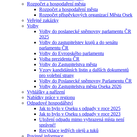
Rozpočet a hospodaření města
Rozpočet a hospodaření města
Rozpočet příspěvkových organizací Města Osek
Veřejné zakázky
Volby
Volby do poslanecké sněmovny parlamentu ČR
2025
Volby do zastupitelstev krajů a do senátu
parlamentu ČR
Volby do Evropského parlamentu
Volba prezidenta ČR
Volby do Zastupitelstva města
Vzory kandidátních listin a dalších dokumentů
pro volební strany
Volby do Poslanecké sněmovny Parlamentu ČR
Volby do Zastupitelstva města Oseka 2026
Vyhlášky a nařízení
Nabídky práce v regionu
Odpadové hospodářství
Jak to bylo v Oseku s odpady v roce 2025
Jak to bylo v Oseku s odpady v roce 2023
Uložení odpadu mimo vyhrazená místa není
správné!
Recyklace jedlých olejů a tuků
Povinné informace