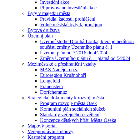
Investiční akce
Připravované investiční akce
Byty v majetku města
Pravidla, žádosti, prohlášení
Volné městské byty k pronájmu
Bytová družstva
Územní plán
Územní studie Dlouhá Louka, která je nedílnou
součástí změny Územního plánu č. 1
Územní plán od 7⁄2016 do 4⁄2024
Změna Územního plánu č. 1 platná od 5⁄2024
Meziměstské a přeshraniční vztahy
MAS Naděje o.p.s.
Euroregion Krušnohoří
Lengefeld
Frauenstein
Dorfchemnitz
Strategické dokumenty k rozvoji města
Program rozvoje města Osek
Komunitní plán sociálních služeb
Standardy veřejného osvětlení
Koncepce dětských hřišť Města Oseka
Mapový portál
Veřejnoprávní smlouvy
Kastrační program