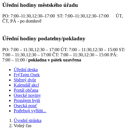
Úřední hodiny městského úřadu
PO: 7:00–11:30,12:30–17:00 ST: 7:00–11:30,12:30–17:00 ÚT,
ČT, PÁ - po domluvě
Úřední hodiny podatelny/pokladny
PO: 7:00 – 11:30,12:30 – 17:00 ÚT: 7:00 – 11:30,12:30 – 15:00 ST:
7:00 – 11:30,12:30 – 17:00 ČT: 7:00 – 11:30,12:30 – 15:00 PÁ:
7:00 – 11:00 /
pokladna v pátek uzavřena
Úřední deska
FrýTajm Osek
Sběrný dvůr
Kalendář akcí
Portál občana
Osecké noviny
Pronájem bytů
Osecká pouť
Potřebuji vyřídit...
Úvodní stránka
Volný čas