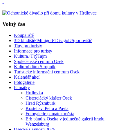
-
Volný čas
Koupaliště
3D bludiště⁄ Minigolf⁄ Discgolf⁄Sportoviště
Tipy pro turisty
Informace pro turisty
Kultura ⁄ FrýTajm
Společenské centrum Osek
Kulturní dům Stropník
Turistické informační centrum Osek
Kalendář akcí
Fotogalerie
Památky
Hrdlovka
Cisterciácký klášter Osek
Hrad Rýzmburk
Kostel sv. Petra a Pavla
Fotogalerie památek města
Erb pánů z Oseka v jedinečné galerii hradu
Wenzelsburg
Osecké slavnosti 2026