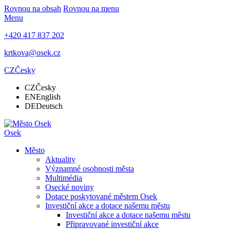
Rovnou na obsah
Rovnou na menu
Menu
+420 417 837 202
krtkova@osek.cz
CZ
Česky
CZ
Česky
EN
English
DE
Deutsch
Osek
Město
Aktuality
Významné osobnosti města
Multimédia
Osecké noviny
Dotace poskytované městem Osek
Investiční akce a dotace našemu městu
Investiční akce a dotace našemu městu
Připravované investiční akce