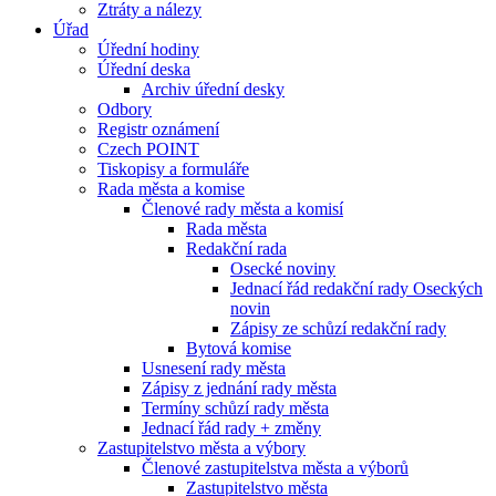
Ztráty a nálezy
Úřad
Úřední hodiny
Úřední deska
Archiv úřední desky
Odbory
Registr oznámení
Czech POINT
Tiskopisy a formuláře
Rada města a komise
Členové rady města a komisí
Rada města
Redakční rada
Osecké noviny
Jednací řád redakční rady Oseckých
novin
Zápisy ze schůzí redakční rady
Bytová komise
Usnesení rady města
Zápisy z jednání rady města
Termíny schůzí rady města
Jednací řád rady + změny
Zastupitelstvo města a výbory
Členové zastupitelstva města a výborů
Zastupitelstvo města