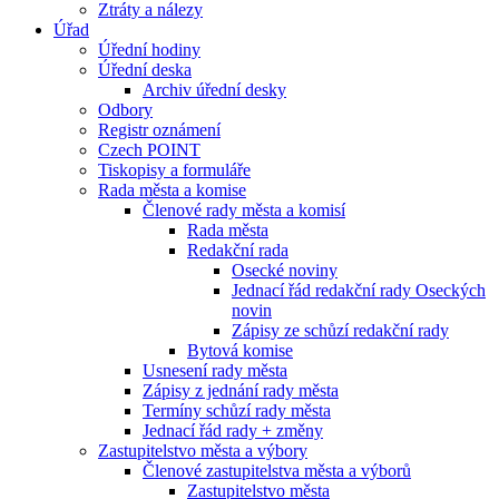
Ztráty a nálezy
Úřad
Úřední hodiny
Úřední deska
Archiv úřední desky
Odbory
Registr oznámení
Czech POINT
Tiskopisy a formuláře
Rada města a komise
Členové rady města a komisí
Rada města
Redakční rada
Osecké noviny
Jednací řád redakční rady Oseckých
novin
Zápisy ze schůzí redakční rady
Bytová komise
Usnesení rady města
Zápisy z jednání rady města
Termíny schůzí rady města
Jednací řád rady + změny
Zastupitelstvo města a výbory
Členové zastupitelstva města a výborů
Zastupitelstvo města