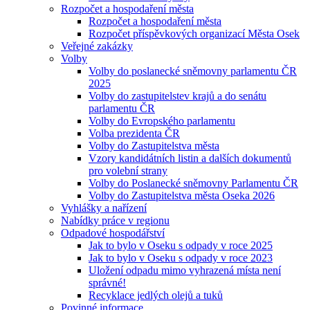
Rozpočet a hospodaření města
Rozpočet a hospodaření města
Rozpočet příspěvkových organizací Města Osek
Veřejné zakázky
Volby
Volby do poslanecké sněmovny parlamentu ČR
2025
Volby do zastupitelstev krajů a do senátu
parlamentu ČR
Volby do Evropského parlamentu
Volba prezidenta ČR
Volby do Zastupitelstva města
Vzory kandidátních listin a dalších dokumentů
pro volební strany
Volby do Poslanecké sněmovny Parlamentu ČR
Volby do Zastupitelstva města Oseka 2026
Vyhlášky a nařízení
Nabídky práce v regionu
Odpadové hospodářství
Jak to bylo v Oseku s odpady v roce 2025
Jak to bylo v Oseku s odpady v roce 2023
Uložení odpadu mimo vyhrazená místa není
správné!
Recyklace jedlých olejů a tuků
Povinné informace