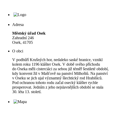
Adresa
Městský úřad Osek
Zahradní 246
Osek, 41705
O obci
V podhůří Krušných hor, nedaleko saské hranice, vznikl
kolem roku 1196 klášter Osek. V době svého příchodu
do Oseka měli cisterciáci za sebou již téměř šestileté období,
kdy konvent žil v Mašťově na panství Milhoštů. Na panství
v Oseku se jich ujal významný šlechtický rod Hrabišiců.
Pod ochranou tohoto rodu začal osecký klášter rychle
prosperovat. Jedním z jeho nejslavnějších období se stala
30. léta 13. století.