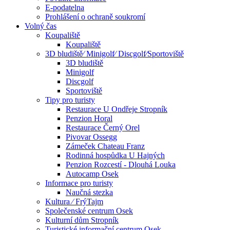
E-podatelna
Prohlášení o ochraně soukromí
Volný čas
Koupaliště
Koupaliště
3D bludiště⁄ Minigolf⁄ Discgolf⁄Sportoviště
3D bludiště
Minigolf
Discgolf
Sportoviště
Tipy pro turisty
Restaurace U Ondřeje Stropník
Penzion Horal
Restaurace Černý Orel
Pivovar Ossegg
Zámeček Chateau Franz
Rodinná hospůdka U Hajných
Penzion Rozcestí - Dlouhá Louka
Autocamp Osek
Informace pro turisty
Naučná stezka
Kultura ⁄ FrýTajm
Společenské centrum Osek
Kulturní dům Stropník
Turistické informační centrum Osek