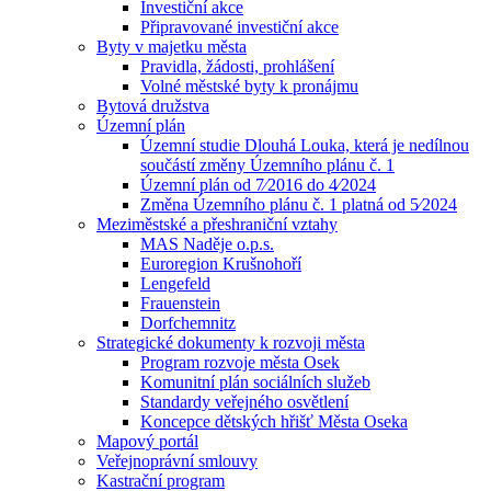
Investiční akce
Připravované investiční akce
Byty v majetku města
Pravidla, žádosti, prohlášení
Volné městské byty k pronájmu
Bytová družstva
Územní plán
Územní studie Dlouhá Louka, která je nedílnou
součástí změny Územního plánu č. 1
Územní plán od 7⁄2016 do 4⁄2024
Změna Územního plánu č. 1 platná od 5⁄2024
Meziměstské a přeshraniční vztahy
MAS Naděje o.p.s.
Euroregion Krušnohoří
Lengefeld
Frauenstein
Dorfchemnitz
Strategické dokumenty k rozvoji města
Program rozvoje města Osek
Komunitní plán sociálních služeb
Standardy veřejného osvětlení
Koncepce dětských hřišť Města Oseka
Mapový portál
Veřejnoprávní smlouvy
Kastrační program