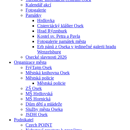
Kalendář akcí
Fotogalerie
Památky
Hrdlovka
Cisterciácký klášter Osek
Hrad Rýzmburk
Kostel sv. Petra a Pavla
Fotogalerie památek města
Erb pánů z Oseka v jedinečné galerii hradu
Wenzelsburg
Osecké slavnosti 2026
Organizace města
FrýTajm Osek
Městská knihovna Osek
Městská policie
Městská policie
ZŠ Osek
MŠ Hrdlovská
MŠ Hornická
Dům dětí a mládeže
Služby města Oseka
JSDH Osek
Podnikatel
Czech POINT