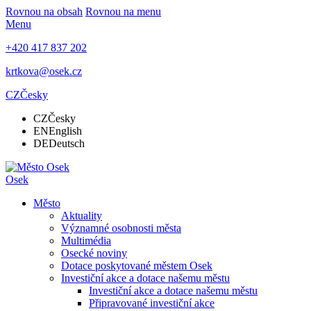
Rovnou na obsah
Rovnou na menu
Menu
+420 417 837 202
krtkova@osek.cz
CZ
Česky
CZ
Česky
EN
English
DE
Deutsch
Osek
Město
Aktuality
Významné osobnosti města
Multimédia
Osecké noviny
Dotace poskytované městem Osek
Investiční akce a dotace našemu městu
Investiční akce a dotace našemu městu
Připravované investiční akce