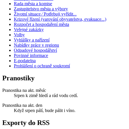
Rada města a komise
Zastupitelstvo města a výbory
Životní situace ⁄ Potřebuji vyřídit...
Krizové řízení (varování obyvatelstva, evakuace...)
Rozpočet a hospodaření města
Veřejné zakázky
Volby
Vyhlášky a nařízení
Nabídky práce v regionu
Odpadové hospodářství
Povinné informace
E-podatelna
Prohlášení o ochraně soukromí
Pranostiky
Pranostika na akt. měsíc
Srpen k zimě hledí a rád vodu cedí.
Pranostika na akt. den
Když srpen pálí, bude pálit i víno.
Exporty do RSS