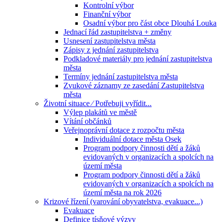
Kontrolní výbor
Finanční výbor
Osadní výbor pro část obce Dlouhá Louka
Jednací řád zastupitelstva + změny
Usnesení zastupitelstva města
Zápisy z jednání zastupitelstva
Podkladové materiály pro jednání zastupitelstva
města
Termíny jednání zastupitelstva města
Zvukové záznamy ze zasedání Zastupitelstva
města
Životní situace ⁄ Potřebuji vyřídit...
Výlep plakátů ve městě
Vítání občánků
Veřejnoprávní dotace z rozpočtu města
Individuální dotace města Osek
Program podpory činnosti dětí a žáků
evidovaných v organizacích a spolcích na
území města
Program podpory činnosti dětí a žáků
evidovaných v organizacích a spolcích na
území města na rok 2026
Krizové řízení (varování obyvatelstva, evakuace...)
Evakuace
Definice tísňové výzvy