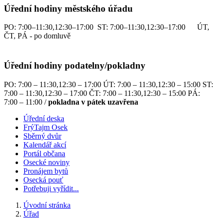
Úřední hodiny městského úřadu
PO: 7:00–11:30,12:30–17:00 ST: 7:00–11:30,12:30–17:00 ÚT,
ČT, PÁ - po domluvě
Úřední hodiny podatelny/pokladny
PO: 7:00 – 11:30,12:30 – 17:00 ÚT: 7:00 – 11:30,12:30 – 15:00 ST:
7:00 – 11:30,12:30 – 17:00 ČT: 7:00 – 11:30,12:30 – 15:00 PÁ:
7:00 – 11:00 /
pokladna v pátek uzavřena
Úřední deska
FrýTajm Osek
Sběrný dvůr
Kalendář akcí
Portál občana
Osecké noviny
Pronájem bytů
Osecká pouť
Potřebuji vyřídit...
Úvodní stránka
Úřad