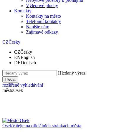
Nebytové prostory k pronájmu
Výlepové plochy
Kontakty
Kontakty na město
Telefonní kontakty
Napište nám
Zajímavé odkazy
CZ
Česky
CZ
Česky
EN
English
DE
Deutsch
Hledaný výraz
Hledat
rozšířené vyhledávání
město
Osek
Osek
Vítejte na oficiálních stránkách města