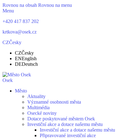
Rovnou na obsah
Rovnou na menu
Menu
+420 417 837 202
krtkova@osek.cz
CZ
Česky
CZ
Česky
EN
English
DE
Deutsch
Osek
Město
Aktuality
Významné osobnosti města
Multimédia
Osecké noviny
Dotace poskytované městem Osek
Investiční akce a dotace našemu městu
Investiční akce a dotace našemu městu
Připravované investiční akce