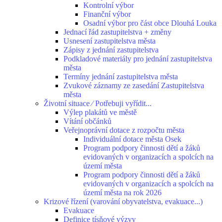
Kontrolní výbor
Finanční výbor
Osadní výbor pro část obce Dlouhá Louka
Jednací řád zastupitelstva + změny
Usnesení zastupitelstva města
Zápisy z jednání zastupitelstva
Podkladové materiály pro jednání zastupitelstva
města
Termíny jednání zastupitelstva města
Zvukové záznamy ze zasedání Zastupitelstva
města
Životní situace ⁄ Potřebuji vyřídit...
Výlep plakátů ve městě
Vítání občánků
Veřejnoprávní dotace z rozpočtu města
Individuální dotace města Osek
Program podpory činnosti dětí a žáků
evidovaných v organizacích a spolcích na
území města
Program podpory činnosti dětí a žáků
evidovaných v organizacích a spolcích na
území města na rok 2026
Krizové řízení (varování obyvatelstva, evakuace...)
Evakuace
Definice tísňové výzvy