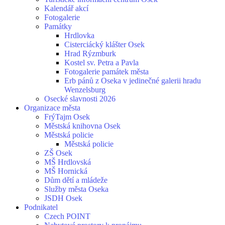
Kalendář akcí
Fotogalerie
Památky
Hrdlovka
Cisterciácký klášter Osek
Hrad Rýzmburk
Kostel sv. Petra a Pavla
Fotogalerie památek města
Erb pánů z Oseka v jedinečné galerii hradu
Wenzelsburg
Osecké slavnosti 2026
Organizace města
FrýTajm Osek
Městská knihovna Osek
Městská policie
Městská policie
ZŠ Osek
MŠ Hrdlovská
MŠ Hornická
Dům dětí a mládeže
Služby města Oseka
JSDH Osek
Podnikatel
Czech POINT