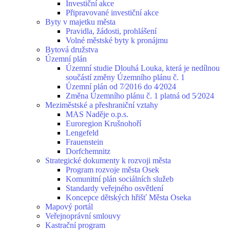
Investiční akce
Připravované investiční akce
Byty v majetku města
Pravidla, žádosti, prohlášení
Volné městské byty k pronájmu
Bytová družstva
Územní plán
Územní studie Dlouhá Louka, která je nedílnou
součástí změny Územního plánu č. 1
Územní plán od 7⁄2016 do 4⁄2024
Změna Územního plánu č. 1 platná od 5⁄2024
Meziměstské a přeshraniční vztahy
MAS Naděje o.p.s.
Euroregion Krušnohoří
Lengefeld
Frauenstein
Dorfchemnitz
Strategické dokumenty k rozvoji města
Program rozvoje města Osek
Komunitní plán sociálních služeb
Standardy veřejného osvětlení
Koncepce dětských hřišť Města Oseka
Mapový portál
Veřejnoprávní smlouvy
Kastrační program