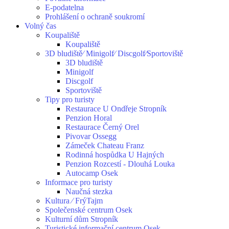
E-podatelna
Prohlášení o ochraně soukromí
Volný čas
Koupaliště
Koupaliště
3D bludiště⁄ Minigolf⁄ Discgolf⁄Sportoviště
3D bludiště
Minigolf
Discgolf
Sportoviště
Tipy pro turisty
Restaurace U Ondřeje Stropník
Penzion Horal
Restaurace Černý Orel
Pivovar Ossegg
Zámeček Chateau Franz
Rodinná hospůdka U Hajných
Penzion Rozcestí - Dlouhá Louka
Autocamp Osek
Informace pro turisty
Naučná stezka
Kultura ⁄ FrýTajm
Společenské centrum Osek
Kulturní dům Stropník
Turistické informační centrum Osek