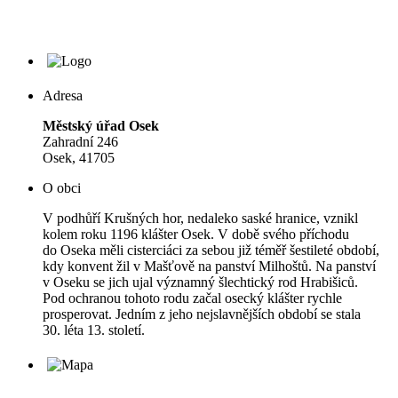
Adresa
Městský úřad Osek
Zahradní 246
Osek, 41705
O obci
V podhůří Krušných hor, nedaleko saské hranice, vznikl
kolem roku 1196 klášter Osek. V době svého příchodu
do Oseka měli cisterciáci za sebou již téměř šestileté období,
kdy konvent žil v Mašťově na panství Milhoštů. Na panství
v Oseku se jich ujal významný šlechtický rod Hrabišiců.
Pod ochranou tohoto rodu začal osecký klášter rychle
prosperovat. Jedním z jeho nejslavnějších období se stala
30. léta 13. století.