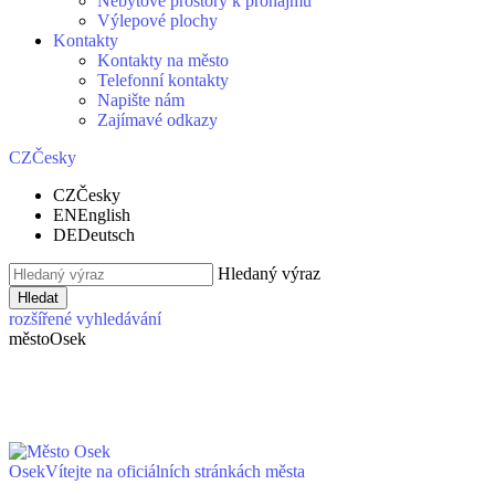
Nebytové prostory k pronájmu
Výlepové plochy
Kontakty
Kontakty na město
Telefonní kontakty
Napište nám
Zajímavé odkazy
CZ
Česky
CZ
Česky
EN
English
DE
Deutsch
Hledaný výraz
Hledat
rozšířené vyhledávání
město
Osek
Osek
Vítejte na oficiálních stránkách města