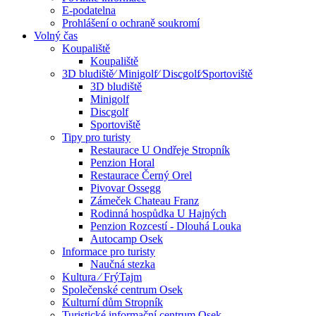
E-podatelna
Prohlášení o ochraně soukromí
Volný čas
Koupaliště
Koupaliště
3D bludiště⁄ Minigolf⁄ Discgolf⁄Sportoviště
3D bludiště
Minigolf
Discgolf
Sportoviště
Tipy pro turisty
Restaurace U Ondřeje Stropník
Penzion Horal
Restaurace Černý Orel
Pivovar Ossegg
Zámeček Chateau Franz
Rodinná hospůdka U Hajných
Penzion Rozcestí - Dlouhá Louka
Autocamp Osek
Informace pro turisty
Naučná stezka
Kultura ⁄ FrýTajm
Společenské centrum Osek
Kulturní dům Stropník
Turistické informační centrum Osek