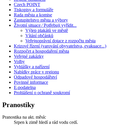
Czech POINT
Tiskopisy a formuláře
Rada města a komise
Zastupitelstvo města a výbory
Životní situace ⁄ Potřebuji vyřídit...
Výlep plakátů ve městě
Vítání občánků
Veřejnoprávní dotace z rozpočtu města
Krizové řízení (varování obyvatelstva, evakuace...)
Rozpočet a hospodaření města
Veřejné zakázky
Volby
Vyhlášky a nařízení
Nabídky práce v regionu
Odpadové hospodářství
Povinné informace
E-podatelna
Prohlášení o ochraně soukromí
Pranostiky
Pranostika na akt. měsíc
Srpen k zimě hledí a rád vodu cedí.