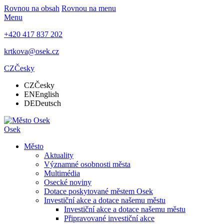
Rovnou na obsah
Rovnou na menu
Menu
+420 417 837 202
krtkova@osek.cz
CZ
Česky
CZ
Česky
EN
English
DE
Deutsch
Osek
Město
Aktuality
Významné osobnosti města
Multimédia
Osecké noviny
Dotace poskytované městem Osek
Investiční akce a dotace našemu městu
Investiční akce a dotace našemu městu
Připravované investiční akce