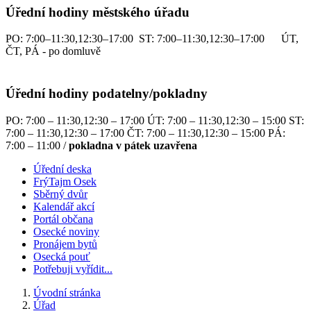
Úřední hodiny městského úřadu
PO: 7:00–11:30,12:30–17:00 ST: 7:00–11:30,12:30–17:00 ÚT,
ČT, PÁ - po domluvě
Úřední hodiny podatelny/pokladny
PO: 7:00 – 11:30,12:30 – 17:00 ÚT: 7:00 – 11:30,12:30 – 15:00 ST:
7:00 – 11:30,12:30 – 17:00 ČT: 7:00 – 11:30,12:30 – 15:00 PÁ:
7:00 – 11:00 /
pokladna v pátek uzavřena
Úřední deska
FrýTajm Osek
Sběrný dvůr
Kalendář akcí
Portál občana
Osecké noviny
Pronájem bytů
Osecká pouť
Potřebuji vyřídit...
Úvodní stránka
Úřad