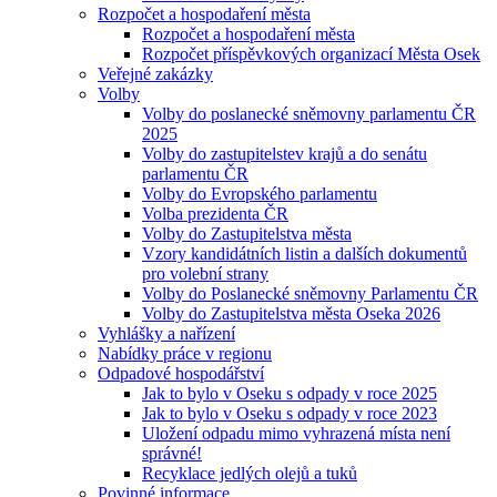
Rozpočet a hospodaření města
Rozpočet a hospodaření města
Rozpočet příspěvkových organizací Města Osek
Veřejné zakázky
Volby
Volby do poslanecké sněmovny parlamentu ČR
2025
Volby do zastupitelstev krajů a do senátu
parlamentu ČR
Volby do Evropského parlamentu
Volba prezidenta ČR
Volby do Zastupitelstva města
Vzory kandidátních listin a dalších dokumentů
pro volební strany
Volby do Poslanecké sněmovny Parlamentu ČR
Volby do Zastupitelstva města Oseka 2026
Vyhlášky a nařízení
Nabídky práce v regionu
Odpadové hospodářství
Jak to bylo v Oseku s odpady v roce 2025
Jak to bylo v Oseku s odpady v roce 2023
Uložení odpadu mimo vyhrazená místa není
správné!
Recyklace jedlých olejů a tuků
Povinné informace