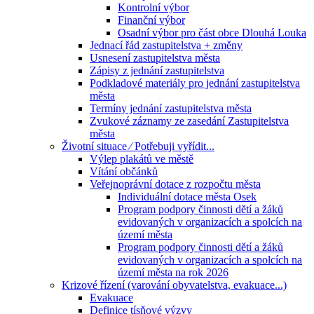
Kontrolní výbor
Finanční výbor
Osadní výbor pro část obce Dlouhá Louka
Jednací řád zastupitelstva + změny
Usnesení zastupitelstva města
Zápisy z jednání zastupitelstva
Podkladové materiály pro jednání zastupitelstva
města
Termíny jednání zastupitelstva města
Zvukové záznamy ze zasedání Zastupitelstva
města
Životní situace ⁄ Potřebuji vyřídit...
Výlep plakátů ve městě
Vítání občánků
Veřejnoprávní dotace z rozpočtu města
Individuální dotace města Osek
Program podpory činnosti dětí a žáků
evidovaných v organizacích a spolcích na
území města
Program podpory činnosti dětí a žáků
evidovaných v organizacích a spolcích na
území města na rok 2026
Krizové řízení (varování obyvatelstva, evakuace...)
Evakuace
Definice tísňové výzvy