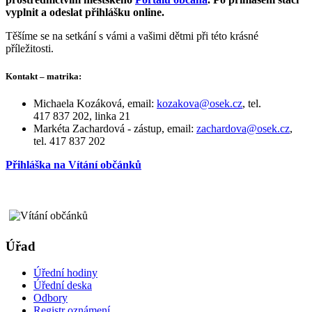
vyplnit a odeslat přihlášku online.
Těšíme se na setkání s vámi a vašimi dětmi při této krásné
příležitosti.
Kontakt – matrika:
Michaela Kozáková, email:
kozakova@osek.cz
, tel.
417 837 202, linka 21
Markéta Zachardová - zástup, email:
zachardova@osek.cz
,
tel. 417 837 202
Přihláška na Vítání občánků
Úřad
Úřední hodiny
Úřední deska
Odbory
Registr oznámení