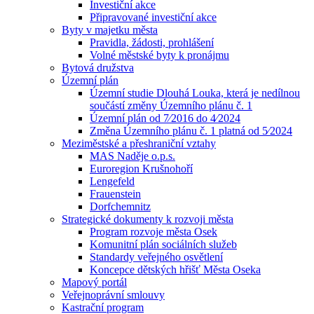
Investiční akce
Připravované investiční akce
Byty v majetku města
Pravidla, žádosti, prohlášení
Volné městské byty k pronájmu
Bytová družstva
Územní plán
Územní studie Dlouhá Louka, která je nedílnou
součástí změny Územního plánu č. 1
Územní plán od 7⁄2016 do 4⁄2024
Změna Územního plánu č. 1 platná od 5⁄2024
Meziměstské a přeshraniční vztahy
MAS Naděje o.p.s.
Euroregion Krušnohoří
Lengefeld
Frauenstein
Dorfchemnitz
Strategické dokumenty k rozvoji města
Program rozvoje města Osek
Komunitní plán sociálních služeb
Standardy veřejného osvětlení
Koncepce dětských hřišť Města Oseka
Mapový portál
Veřejnoprávní smlouvy
Kastrační program