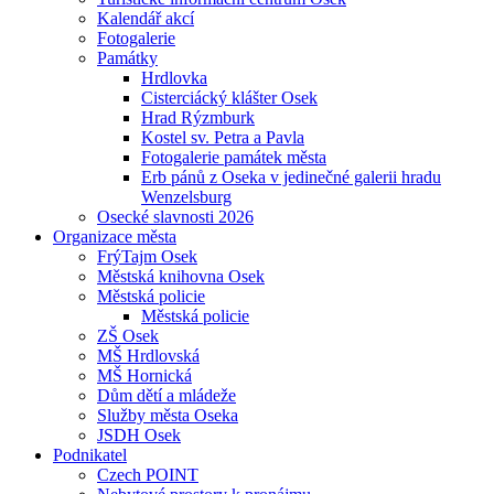
Kalendář akcí
Fotogalerie
Památky
Hrdlovka
Cisterciácký klášter Osek
Hrad Rýzmburk
Kostel sv. Petra a Pavla
Fotogalerie památek města
Erb pánů z Oseka v jedinečné galerii hradu
Wenzelsburg
Osecké slavnosti 2026
Organizace města
FrýTajm Osek
Městská knihovna Osek
Městská policie
Městská policie
ZŠ Osek
MŠ Hrdlovská
MŠ Hornická
Dům dětí a mládeže
Služby města Oseka
JSDH Osek
Podnikatel
Czech POINT