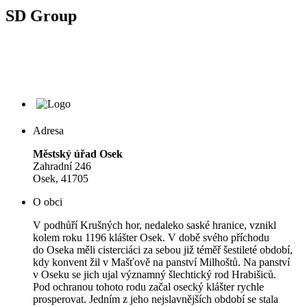
SD Group
Adresa
Městský úřad Osek
Zahradní 246
Osek, 41705
O obci
V podhůří Krušných hor, nedaleko saské hranice, vznikl
kolem roku 1196 klášter Osek. V době svého příchodu
do Oseka měli cisterciáci za sebou již téměř šestileté období,
kdy konvent žil v Mašťově na panství Milhoštů. Na panství
v Oseku se jich ujal významný šlechtický rod Hrabišiců.
Pod ochranou tohoto rodu začal osecký klášter rychle
prosperovat. Jedním z jeho nejslavnějších období se stala