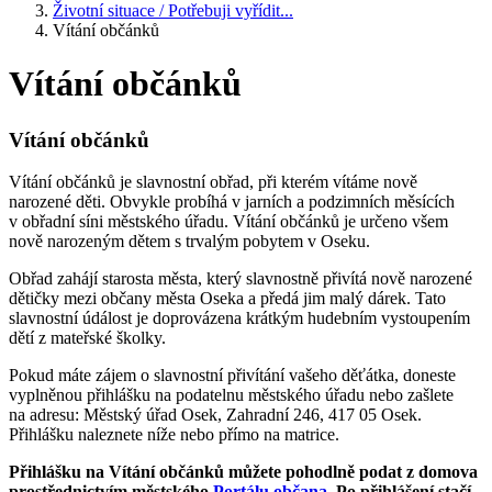
Životní situace / Potřebuji vyřídit...
Vítání občánků
Vítání občánků
Vítání občánků
Vítání občánků je slavnostní obřad, při kterém vítáme nově
narozené děti. Obvykle probíhá v jarních a podzimních měsících
v obřadní síni městského úřadu. Vítání občánků je určeno všem
nově narozeným dětem s trvalým pobytem v Oseku.
Obřad zahájí starosta města, který slavnostně přivítá nově narozené
dětičky mezi občany města Oseka a předá jim malý dárek. Tato
slavnostní údálost je doprovázena krátkým hudebním vystoupením
dětí z mateřské školky.
Pokud máte zájem o slavnostní přivítání vašeho děťátka, doneste
vyplněnou přihlášku na podatelnu městského úřadu nebo zašlete
na adresu: Městský úřad Osek, Zahradní 246, 417 05 Osek.
Přihlášku naleznete níže nebo přímo na matrice.
Přihlášku na Vítání občánků můžete pohodlně podat z domova
prostřednictvím městského
Portálu občana
. Po přihlášení stačí