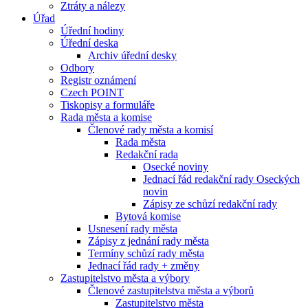
Ztráty a nálezy
Úřad
Úřední hodiny
Úřední deska
Archiv úřední desky
Odbory
Registr oznámení
Czech POINT
Tiskopisy a formuláře
Rada města a komise
Členové rady města a komisí
Rada města
Redakční rada
Osecké noviny
Jednací řád redakční rady Oseckých
novin
Zápisy ze schůzí redakční rady
Bytová komise
Usnesení rady města
Zápisy z jednání rady města
Termíny schůzí rady města
Jednací řád rady + změny
Zastupitelstvo města a výbory
Členové zastupitelstva města a výborů
Zastupitelstvo města