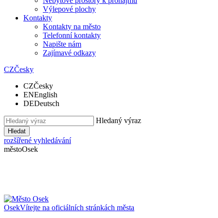
Nebytové prostory k pronájmu
Výlepové plochy
Kontakty
Kontakty na město
Telefonní kontakty
Napište nám
Zajímavé odkazy
CZ
Česky
CZ
Česky
EN
English
DE
Deutsch
Hledaný výraz
Hledat
rozšířené vyhledávání
město
Osek
Osek
Vítejte na oficiálních stránkách města