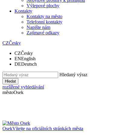
Nebytové prostory k pronájmu
Výlepové plochy
Kontakty
Kontakty na město
Telefonní kontakty
Napište nám
Zajímavé odkazy
CZ
Česky
CZ
Česky
EN
English
DE
Deutsch
Hledaný výraz
Hledat
rozšířené vyhledávání
město
Osek
Osek
Vítejte na oficiálních stránkách města