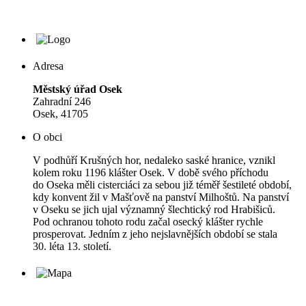
Adresa
Městský úřad Osek
Zahradní 246
Osek, 41705
O obci
V podhůří Krušných hor, nedaleko saské hranice, vznikl
kolem roku 1196 klášter Osek. V době svého příchodu
do Oseka měli cisterciáci za sebou již téměř šestileté období,
kdy konvent žil v Mašťově na panství Milhoštů. Na panství
v Oseku se jich ujal významný šlechtický rod Hrabišiců.
Pod ochranou tohoto rodu začal osecký klášter rychle
prosperovat. Jedním z jeho nejslavnějších období se stala
30. léta 13. století.