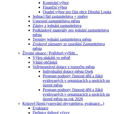
Kontrolní výbor
Finanční výbor
Osadní výbor pro část obce Dlouhá Louka
Jednací řád zastupitelstva + změny
Usnesení zastupitelstva města
Zápisy z jednání zastupitelstva
Podkladové materiály pro jednání zastupitelstva
města
Termíny jednání zastupitelstva města
Zvukové záznamy ze zasedání Zastupitelstva
města
Životní situace ⁄ Potřebuji vyřídit...
Výlep plakátů ve městě
Vítání občánků
Veřejnoprávní dotace z rozpočtu města
Individuální dotace města Osek
Program podpory činnosti dětí a žáků
evidovaných v organizacích a spolcích na
území města
Program podpory činnosti dětí a žáků
evidovaných v organizacích a spolcích na
území města na rok 2026
Krizové řízení (varování obyvatelstva, evakuace...)
Evakuace
Definice tísňové výzvy