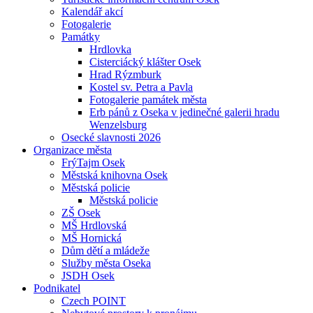
Kalendář akcí
Fotogalerie
Památky
Hrdlovka
Cisterciácký klášter Osek
Hrad Rýzmburk
Kostel sv. Petra a Pavla
Fotogalerie památek města
Erb pánů z Oseka v jedinečné galerii hradu
Wenzelsburg
Osecké slavnosti 2026
Organizace města
FrýTajm Osek
Městská knihovna Osek
Městská policie
Městská policie
ZŠ Osek
MŠ Hrdlovská
MŠ Hornická
Dům dětí a mládeže
Služby města Oseka
JSDH Osek
Podnikatel
Czech POINT