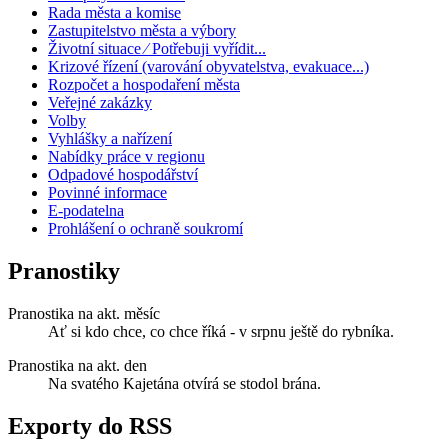
Rada města a komise
Zastupitelstvo města a výbory
Životní situace ⁄ Potřebuji vyřídit...
Krizové řízení (varování obyvatelstva, evakuace...)
Rozpočet a hospodaření města
Veřejné zakázky
Volby
Vyhlášky a nařízení
Nabídky práce v regionu
Odpadové hospodářství
Povinné informace
E-podatelna
Prohlášení o ochraně soukromí
Pranostiky
Pranostika na akt. měsíc
Ať si kdo chce, co chce říká - v srpnu ještě do rybníka.
Pranostika na akt. den
Na svatého Kajetána otvírá se stodol brána.
Exporty do RSS