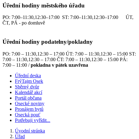
Úřední hodiny městského úřadu
PO: 7:00–11:30,12:30–17:00 ST: 7:00–11:30,12:30–17:00 ÚT,
ČT, PÁ - po domluvě
Úřední hodiny podatelny/pokladny
PO: 7:00 – 11:30,12:30 – 17:00 ÚT: 7:00 – 11:30,12:30 – 15:00 ST:
7:00 – 11:30,12:30 – 17:00 ČT: 7:00 – 11:30,12:30 – 15:00 PÁ:
7:00 – 11:00 /
pokladna v pátek uzavřena
Úřední deska
FrýTajm Osek
Sběrný dvůr
Kalendář akcí
Portál občana
Osecké noviny
Pronájem bytů
Osecká pouť
Potřebuji vyřídit...
Úvodní stránka
Úřad