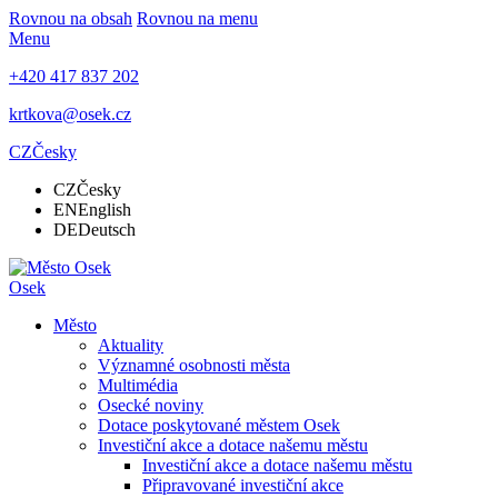
Rovnou na obsah
Rovnou na menu
Menu
+420 417 837 202
krtkova@osek.cz
CZ
Česky
CZ
Česky
EN
English
DE
Deutsch
Osek
Město
Aktuality
Významné osobnosti města
Multimédia
Osecké noviny
Dotace poskytované městem Osek
Investiční akce a dotace našemu městu
Investiční akce a dotace našemu městu
Připravované investiční akce