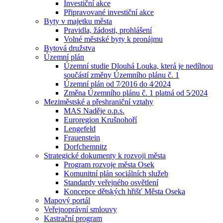
Investiční akce
Připravované investiční akce
Byty v majetku města
Pravidla, žádosti, prohlášení
Volné městské byty k pronájmu
Bytová družstva
Územní plán
Územní studie Dlouhá Louka, která je nedílnou
součástí změny Územního plánu č. 1
Územní plán od 7⁄2016 do 4⁄2024
Změna Územního plánu č. 1 platná od 5⁄2024
Meziměstské a přeshraniční vztahy
MAS Naděje o.p.s.
Euroregion Krušnohoří
Lengefeld
Frauenstein
Dorfchemnitz
Strategické dokumenty k rozvoji města
Program rozvoje města Osek
Komunitní plán sociálních služeb
Standardy veřejného osvětlení
Koncepce dětských hřišť Města Oseka
Mapový portál
Veřejnoprávní smlouvy
Kastrační program