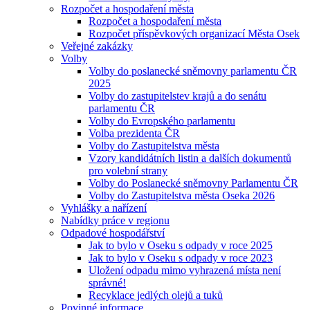
Rozpočet a hospodaření města
Rozpočet a hospodaření města
Rozpočet příspěvkových organizací Města Osek
Veřejné zakázky
Volby
Volby do poslanecké sněmovny parlamentu ČR
2025
Volby do zastupitelstev krajů a do senátu
parlamentu ČR
Volby do Evropského parlamentu
Volba prezidenta ČR
Volby do Zastupitelstva města
Vzory kandidátních listin a dalších dokumentů
pro volební strany
Volby do Poslanecké sněmovny Parlamentu ČR
Volby do Zastupitelstva města Oseka 2026
Vyhlášky a nařízení
Nabídky práce v regionu
Odpadové hospodářství
Jak to bylo v Oseku s odpady v roce 2025
Jak to bylo v Oseku s odpady v roce 2023
Uložení odpadu mimo vyhrazená místa není
správné!
Recyklace jedlých olejů a tuků
Povinné informace