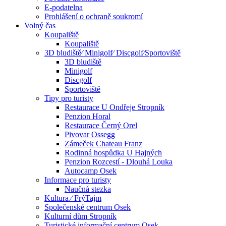
E-podatelna
Prohlášení o ochraně soukromí
Volný čas
Koupaliště
Koupaliště
3D bludiště⁄ Minigolf⁄ Discgolf⁄Sportoviště
3D bludiště
Minigolf
Discgolf
Sportoviště
Tipy pro turisty
Restaurace U Ondřeje Stropník
Penzion Horal
Restaurace Černý Orel
Pivovar Ossegg
Zámeček Chateau Franz
Rodinná hospůdka U Hajných
Penzion Rozcestí - Dlouhá Louka
Autocamp Osek
Informace pro turisty
Naučná stezka
Kultura ⁄ FrýTajm
Společenské centrum Osek
Kulturní dům Stropník
Turistické informační centrum Osek