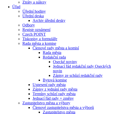
Ztráty a nálezy
Úřad
Úřední hodiny
Úřední deska
Archiv úřední desky
Odbory
Registr oznámení
Czech POINT
Tiskopisy a formuláře
Rada města a komise
Členové rady města a komisí
Rada města
Redakční rada
Osecké noviny
Jednací řád redakční rady Oseckých
novin
Zápisy ze schůzí redakční rady
Bytová komise
Usnesení rady města
Zápisy z jednání rady města
Termíny schůzí rady města
Jednací řád rady + změny
Zastupitelstvo města a výbory
Členové zastupitelstva města a výborů
Zastupitelstvo města