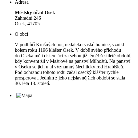
Adresa
Městský úřad Osek
Zahradní 246
Osek, 41705
O obci
V podhůří Krušných hor, nedaleko saské hranice, vznikl
kolem roku 1196 klášter Osek. V době svého příchodu
do Oseka měli cisterciáci za sebou již téměř šestileté období,
kdy konvent žil v Mašťově na panství Milhoštů. Na panství
v Oseku se jich ujal významný šlechtický rod Hrabišiců.
Pod ochranou tohoto rodu začal osecký klášter rychle
prosperovat. Jedním z jeho nejslavnějších období se stala
30. léta 13. století.