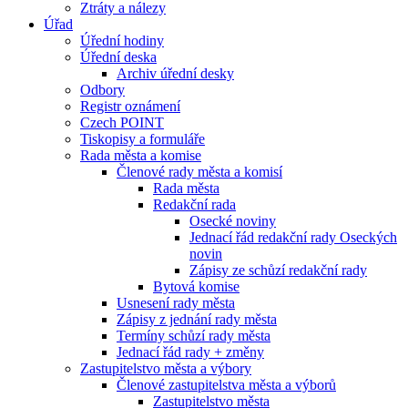
Ztráty a nálezy
Úřad
Úřední hodiny
Úřední deska
Archiv úřední desky
Odbory
Registr oznámení
Czech POINT
Tiskopisy a formuláře
Rada města a komise
Členové rady města a komisí
Rada města
Redakční rada
Osecké noviny
Jednací řád redakční rady Oseckých
novin
Zápisy ze schůzí redakční rady
Bytová komise
Usnesení rady města
Zápisy z jednání rady města
Termíny schůzí rady města
Jednací řád rady + změny
Zastupitelstvo města a výbory
Členové zastupitelstva města a výborů
Zastupitelstvo města