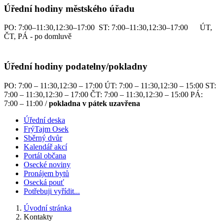
Úřední hodiny městského úřadu
PO: 7:00–11:30,12:30–17:00 ST: 7:00–11:30,12:30–17:00 ÚT,
ČT, PÁ - po domluvě
Úřední hodiny podatelny/pokladny
PO: 7:00 – 11:30,12:30 – 17:00 ÚT: 7:00 – 11:30,12:30 – 15:00 ST:
7:00 – 11:30,12:30 – 17:00 ČT: 7:00 – 11:30,12:30 – 15:00 PÁ:
7:00 – 11:00 /
pokladna v pátek uzavřena
Úřední deska
FrýTajm Osek
Sběrný dvůr
Kalendář akcí
Portál občana
Osecké noviny
Pronájem bytů
Osecká pouť
Potřebuji vyřídit...
Úvodní stránka
Kontakty