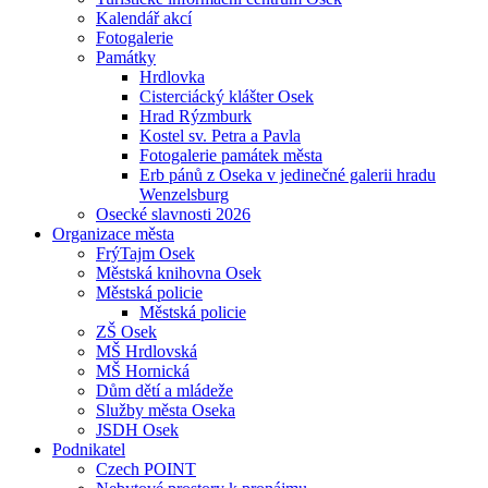
Kalendář akcí
Fotogalerie
Památky
Hrdlovka
Cisterciácký klášter Osek
Hrad Rýzmburk
Kostel sv. Petra a Pavla
Fotogalerie památek města
Erb pánů z Oseka v jedinečné galerii hradu
Wenzelsburg
Osecké slavnosti 2026
Organizace města
FrýTajm Osek
Městská knihovna Osek
Městská policie
Městská policie
ZŠ Osek
MŠ Hrdlovská
MŠ Hornická
Dům dětí a mládeže
Služby města Oseka
JSDH Osek
Podnikatel
Czech POINT