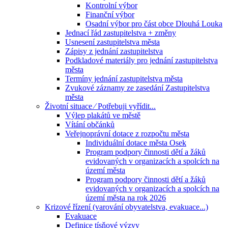
Kontrolní výbor
Finanční výbor
Osadní výbor pro část obce Dlouhá Louka
Jednací řád zastupitelstva + změny
Usnesení zastupitelstva města
Zápisy z jednání zastupitelstva
Podkladové materiály pro jednání zastupitelstva
města
Termíny jednání zastupitelstva města
Zvukové záznamy ze zasedání Zastupitelstva
města
Životní situace ⁄ Potřebuji vyřídit...
Výlep plakátů ve městě
Vítání občánků
Veřejnoprávní dotace z rozpočtu města
Individuální dotace města Osek
Program podpory činnosti dětí a žáků
evidovaných v organizacích a spolcích na
území města
Program podpory činnosti dětí a žáků
evidovaných v organizacích a spolcích na
území města na rok 2026
Krizové řízení (varování obyvatelstva, evakuace...)
Evakuace
Definice tísňové výzvy