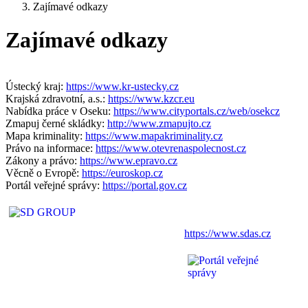
Zajímavé odkazy
Zajímavé odkazy
Ústecký kraj:
https://www.kr-ustecky.cz
Krajská zdravotní, a.s.:
https://www.kzcr.eu
Nabídka práce v Oseku:
https://www.cityportals.cz/web/osekcz
Zmapuj černé skládky:
http://www.zmapujto.cz
Mapa kriminality:
https://www.mapakriminality.cz
Právo na informace:
https://www.otevrenaspolecnost.cz
Zákony a právo:
https://www.epravo.cz
Věcně o Evropě:
https://euroskop.cz
Portál veřejné správy:
https://portal.gov.cz
https://www.sdas.cz