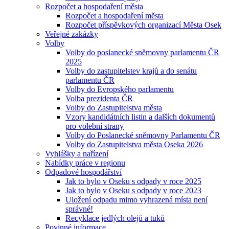
Rozpočet a hospodaření města
Rozpočet a hospodaření města
Rozpočet příspěvkových organizací Města Osek
Veřejné zakázky
Volby
Volby do poslanecké sněmovny parlamentu ČR
2025
Volby do zastupitelstev krajů a do senátu
parlamentu ČR
Volby do Evropského parlamentu
Volba prezidenta ČR
Volby do Zastupitelstva města
Vzory kandidátních listin a dalších dokumentů
pro volební strany
Volby do Poslanecké sněmovny Parlamentu ČR
Volby do Zastupitelstva města Oseka 2026
Vyhlášky a nařízení
Nabídky práce v regionu
Odpadové hospodářství
Jak to bylo v Oseku s odpady v roce 2025
Jak to bylo v Oseku s odpady v roce 2023
Uložení odpadu mimo vyhrazená místa není
správné!
Recyklace jedlých olejů a tuků
Povinné informace