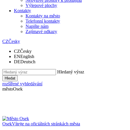
Nebytové prostory k pronájmu
Výlepové plochy
Kontakty
Kontakty na město
Telefonní kontakty
Napište nám
Zajímavé odkazy
CZ
Česky
CZ
Česky
EN
English
DE
Deutsch
Hledaný výraz
Hledat
rozšířené vyhledávání
město
Osek
Osek
Vítejte na oficiálních stránkách města