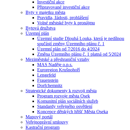
Investiční akce
Připravované investiční akce
Byty v majetku města
Pravidla, žádosti, prohlášení
Volné městské byty k pronájmu
Bytová družstva
Územní plán
Územní studie Dlouhá Louka, která je nedílnou
součástí změny Územního plánu č. 1
Územní plán od 7⁄2016 do 4⁄2024
Změna Územního plánu č. 1 platná od 5⁄2024
Meziměstské a přeshraniční vztahy
MAS Naděje o.p.s.
Euroregion Krušnohoří
Lengefeld
Frauenstein
Dorfchemnitz
Strategické dokumenty k rozvoji města
Program rozvoje města Osek
Komunitní plán sociálních služeb
Standardy veřejného osvětlení
Koncepce dětských hřišť Města Oseka
Mapový portál
Veřejnoprávní smlouvy
Kastrační program