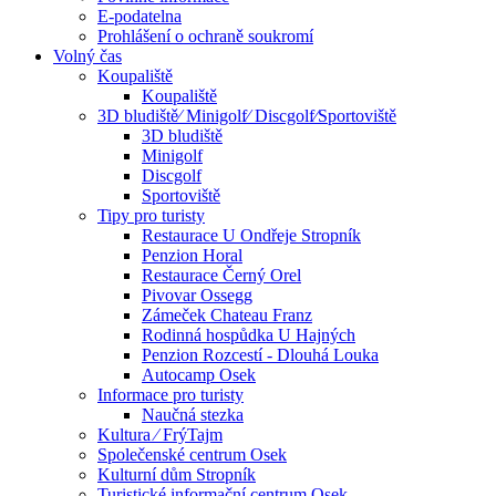
E-podatelna
Prohlášení o ochraně soukromí
Volný čas
Koupaliště
Koupaliště
3D bludiště⁄ Minigolf⁄ Discgolf⁄Sportoviště
3D bludiště
Minigolf
Discgolf
Sportoviště
Tipy pro turisty
Restaurace U Ondřeje Stropník
Penzion Horal
Restaurace Černý Orel
Pivovar Ossegg
Zámeček Chateau Franz
Rodinná hospůdka U Hajných
Penzion Rozcestí - Dlouhá Louka
Autocamp Osek
Informace pro turisty
Naučná stezka
Kultura ⁄ FrýTajm
Společenské centrum Osek
Kulturní dům Stropník
Turistické informační centrum Osek