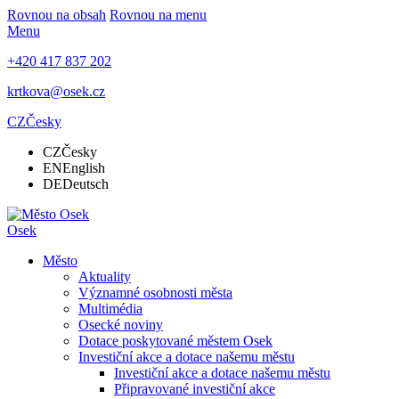
Rovnou na obsah
Rovnou na menu
Menu
+420 417 837 202
krtkova@osek.cz
CZ
Česky
CZ
Česky
EN
English
DE
Deutsch
Osek
Město
Aktuality
Významné osobnosti města
Multimédia
Osecké noviny
Dotace poskytované městem Osek
Investiční akce a dotace našemu městu
Investiční akce a dotace našemu městu
Připravované investiční akce