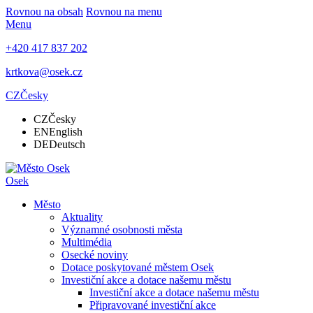
Rovnou na obsah
Rovnou na menu
Menu
+420 417 837 202
krtkova@osek.cz
CZ
Česky
CZ
Česky
EN
English
DE
Deutsch
Osek
Město
Aktuality
Významné osobnosti města
Multimédia
Osecké noviny
Dotace poskytované městem Osek
Investiční akce a dotace našemu městu
Investiční akce a dotace našemu městu
Připravované investiční akce