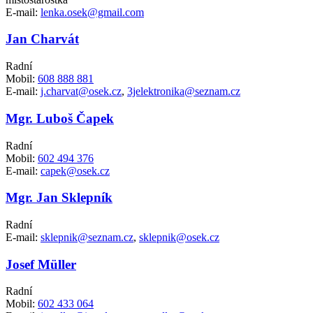
E-mail:
lenka.osek@gmail.com
Jan Charvát
Radní
Mobil:
608 888 881
E-mail:
j.charvat@osek.cz
,
3jelektronika@seznam.cz
Mgr. Luboš Čapek
Radní
Mobil:
602 494 376
E-mail:
capek@osek.cz
Mgr. Jan Sklepník
Radní
E-mail:
sklepnik@seznam.cz
,
sklepnik@osek.cz
Josef Müller
Radní
Mobil:
602 433 064