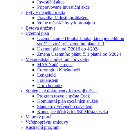
Investiční akce
Připravované investiční akce
Byty v majetku města
Pravidla, žádosti, prohlášení
Volné městské byty k pronájmu
Bytová družstva
Územní plán
Územní studie Dlouhá Louka, která je nedílnou
součástí změny Územního plánu č. 1
Územní plán od 7⁄2016 do 4⁄2024
Změna Územního plánu č. 1 platná od 5⁄2024
Meziměstské a přeshraniční vztahy
MAS Naděje o.p.s.
Euroregion Krušnohoří
Lengefeld
Frauenstein
Dorfchemnitz
Strategické dokumenty k rozvoji města
Program rozvoje města Osek
Komunitní plán sociálních služeb
Standardy veřejného osvětlení
Koncepce dětských hřišť Města Oseka
Mapový portál
Veřejnoprávní smlouvy
Kastrační program