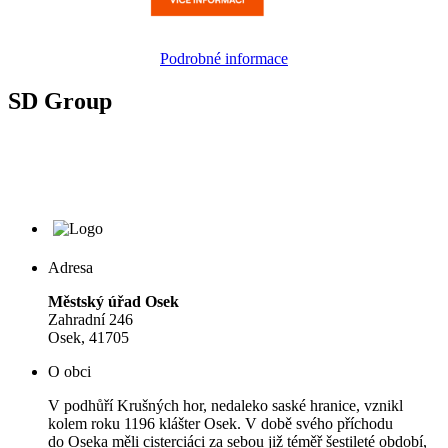
Podrobné informace
SD Group
Adresa
Městský úřad Osek
Zahradní 246
Osek, 41705
O obci
V podhůří Krušných hor, nedaleko saské hranice, vznikl
kolem roku 1196 klášter Osek. V době svého příchodu
do Oseka měli cisterciáci za sebou již téměř šestileté období,