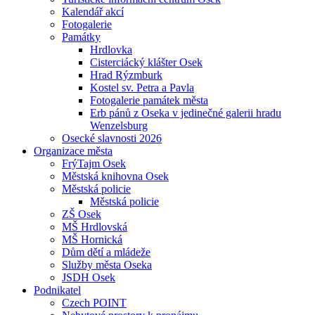
Kalendář akcí
Fotogalerie
Památky
Hrdlovka
Cisterciácký klášter Osek
Hrad Rýzmburk
Kostel sv. Petra a Pavla
Fotogalerie památek města
Erb pánů z Oseka v jedinečné galerii hradu
Wenzelsburg
Osecké slavnosti 2026
Organizace města
FrýTajm Osek
Městská knihovna Osek
Městská policie
Městská policie
ZŠ Osek
MŠ Hrdlovská
MŠ Hornická
Dům dětí a mládeže
Služby města Oseka
JSDH Osek
Podnikatel
Czech POINT