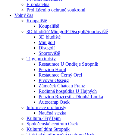
E-podatelna
Prohlášení o ochraně soukromí
Volný čas
Koupaliště
Koupaliště
3D bludiště⁄ Minigolf⁄ Discgolf⁄Sportoviště
3D bludiště
Minigolf
Discgolf
Sportoviště
Tipy pro turisty
Restaurace U Ondřeje Stropník
Penzion Horal
Restaurace Černý Orel
Pivovar Ossegg
Zámeček Chateau Franz
Rodinná hospůdka U Hajných
Penzion Rozcestí - Dlouhá Louka
Autocamp Osek
Informace pro turisty
Naučná stezka
Kultura ⁄ FrýTajm
Společenské centrum Osek
Kulturní dům Stropník
Turistické informační centrum Osek