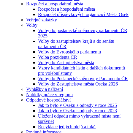
Rozpočet a hospodaření města
Rozpočet a hospodaření města
Rozpočet příspěvkových organizací Města Osek
Veřejné zakázky
Volby
Volby do poslanecké sněmovny parlamentu ČR
2025
Volby do zastupitelstev krajů a do senátu
parlamentu ČR
Volby do Evropského parlamentu
Volba prezidenta ČR
Volby do Zastupitelstva města
Vzory kandidátních listin a dalších dokumentů
pro volební strany
Volby do Poslanecké sněmovny Parlamentu ČR
Volby do Zastupitelstva města Oseka 2026
Vyhlášky a nařízení
Nabídky práce v regionu
Odpadové hospodářství
Jak to bylo v Oseku s odpady v roce 2025
Jak to bylo v Oseku s odpady v roce 2023
Uložení odpadu mimo vyhrazená místa není
správné!
Recyklace jedlých olejů a tuků
Povinné informace