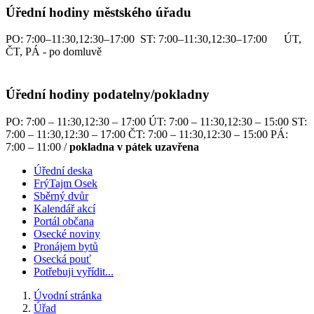
Úřední hodiny městského úřadu
PO: 7:00–11:30,12:30–17:00 ST: 7:00–11:30,12:30–17:00 ÚT,
ČT, PÁ - po domluvě
Úřední hodiny podatelny/pokladny
PO: 7:00 – 11:30,12:30 – 17:00 ÚT: 7:00 – 11:30,12:30 – 15:00 ST:
7:00 – 11:30,12:30 – 17:00 ČT: 7:00 – 11:30,12:30 – 15:00 PÁ:
7:00 – 11:00 /
pokladna v pátek uzavřena
Úřední deska
FrýTajm Osek
Sběrný dvůr
Kalendář akcí
Portál občana
Osecké noviny
Pronájem bytů
Osecká pouť
Potřebuji vyřídit...
Úvodní stránka
Úřad