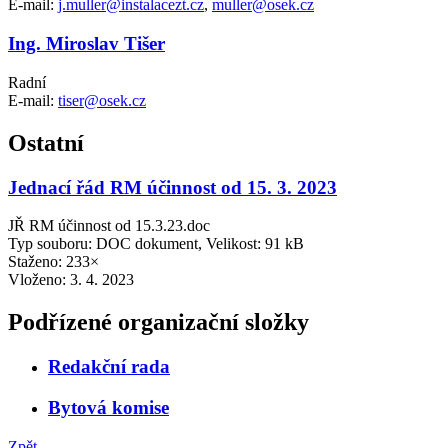
E-mail:
j.muller@instalacezt.cz
,
muller@osek.cz
Ing. Miroslav Tišer
Radní
E-mail:
tiser@osek.cz
Ostatní
Jednací řád RM účinnost od 15. 3. 2023
JŘ RM účinnost od 15.3.23.doc
Typ souboru: DOC dokument, Velikost: 91 kB
Staženo: 233×
Vloženo:
3. 4. 2023
Podřízené organizační složky
Redakční rada
Bytová komise
Zpět