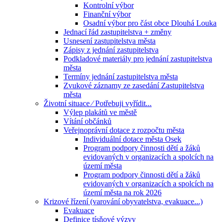
Kontrolní výbor
Finanční výbor
Osadní výbor pro část obce Dlouhá Louka
Jednací řád zastupitelstva + změny
Usnesení zastupitelstva města
Zápisy z jednání zastupitelstva
Podkladové materiály pro jednání zastupitelstva
města
Termíny jednání zastupitelstva města
Zvukové záznamy ze zasedání Zastupitelstva
města
Životní situace ⁄ Potřebuji vyřídit...
Výlep plakátů ve městě
Vítání občánků
Veřejnoprávní dotace z rozpočtu města
Individuální dotace města Osek
Program podpory činnosti dětí a žáků
evidovaných v organizacích a spolcích na
území města
Program podpory činnosti dětí a žáků
evidovaných v organizacích a spolcích na
území města na rok 2026
Krizové řízení (varování obyvatelstva, evakuace...)
Evakuace
Definice tísňové výzvy