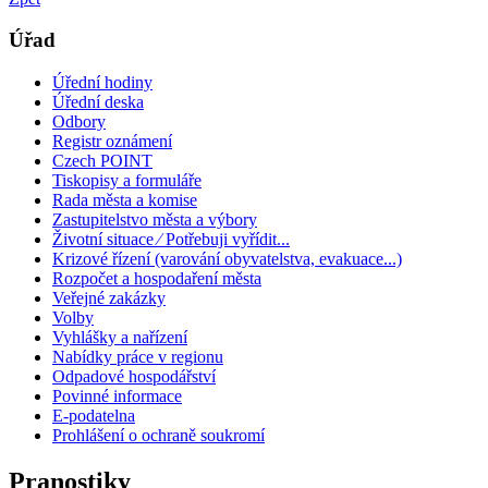
Úřad
Úřední hodiny
Úřední deska
Odbory
Registr oznámení
Czech POINT
Tiskopisy a formuláře
Rada města a komise
Zastupitelstvo města a výbory
Životní situace ⁄ Potřebuji vyřídit...
Krizové řízení (varování obyvatelstva, evakuace...)
Rozpočet a hospodaření města
Veřejné zakázky
Volby
Vyhlášky a nařízení
Nabídky práce v regionu
Odpadové hospodářství
Povinné informace
E-podatelna
Prohlášení o ochraně soukromí
Pranostiky