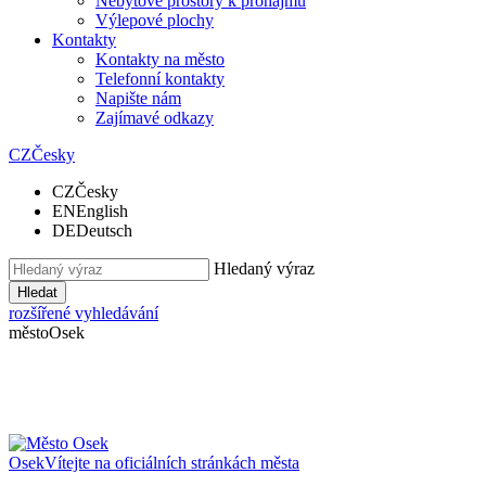
Nebytové prostory k pronájmu
Výlepové plochy
Kontakty
Kontakty na město
Telefonní kontakty
Napište nám
Zajímavé odkazy
CZ
Česky
CZ
Česky
EN
English
DE
Deutsch
Hledaný výraz
Hledat
rozšířené vyhledávání
město
Osek
Osek
Vítejte na oficiálních stránkách města