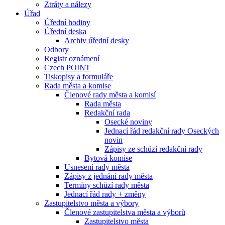
Ztráty a nálezy
Úřad
Úřední hodiny
Úřední deska
Archiv úřední desky
Odbory
Registr oznámení
Czech POINT
Tiskopisy a formuláře
Rada města a komise
Členové rady města a komisí
Rada města
Redakční rada
Osecké noviny
Jednací řád redakční rady Oseckých
novin
Zápisy ze schůzí redakční rady
Bytová komise
Usnesení rady města
Zápisy z jednání rady města
Termíny schůzí rady města
Jednací řád rady + změny
Zastupitelstvo města a výbory
Členové zastupitelstva města a výborů
Zastupitelstvo města