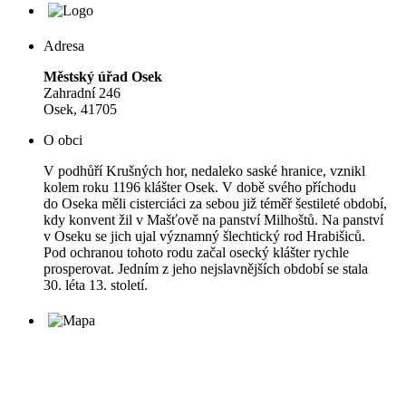
Adresa
Městský úřad Osek
Zahradní 246
Osek, 41705
O obci
V podhůří Krušných hor, nedaleko saské hranice, vznikl
kolem roku 1196 klášter Osek. V době svého příchodu
do Oseka měli cisterciáci za sebou již téměř šestileté období,
kdy konvent žil v Mašťově na panství Milhoštů. Na panství
v Oseku se jich ujal významný šlechtický rod Hrabišiců.
Pod ochranou tohoto rodu začal osecký klášter rychle
prosperovat. Jedním z jeho nejslavnějších období se stala
30. léta 13. století.