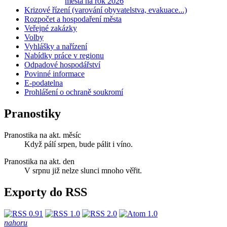
města na rok 2026
Krizové řízení (varování obyvatelstva, evakuace...)
Rozpočet a hospodaření města
Veřejné zakázky
Volby
Vyhlášky a nařízení
Nabídky práce v regionu
Odpadové hospodářství
Povinné informace
E-podatelna
Prohlášení o ochraně soukromí
Pranostiky
Pranostika na akt. měsíc
Když pálí srpen, bude pálit i víno.
Pranostika na akt. den
V srpnu již nelze slunci mnoho věřit.
Exporty do RSS
nahoru