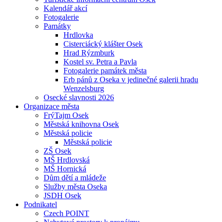
Kalendář akcí
Fotogalerie
Památky
Hrdlovka
Cisterciácký klášter Osek
Hrad Rýzmburk
Kostel sv. Petra a Pavla
Fotogalerie památek města
Erb pánů z Oseka v jedinečné galerii hradu
Wenzelsburg
Osecké slavnosti 2026
Organizace města
FrýTajm Osek
Městská knihovna Osek
Městská policie
Městská policie
ZŠ Osek
MŠ Hrdlovská
MŠ Hornická
Dům dětí a mládeže
Služby města Oseka
JSDH Osek
Podnikatel
Czech POINT