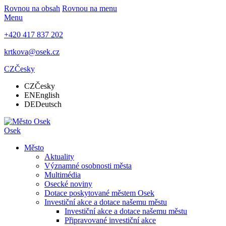
Rovnou na obsah
Rovnou na menu
Menu
+420 417 837 202
krtkova@osek.cz
CZ
Česky
CZ
Česky
EN
English
DE
Deutsch
Osek
Město
Aktuality
Významné osobnosti města
Multimédia
Osecké noviny
Dotace poskytované městem Osek
Investiční akce a dotace našemu městu
Investiční akce a dotace našemu městu
Připravované investiční akce