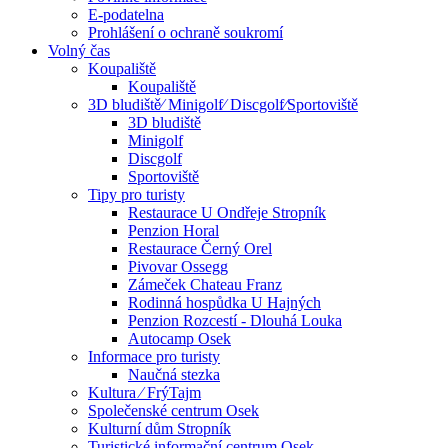
E-podatelna
Prohlášení o ochraně soukromí
Volný čas
Koupaliště
Koupaliště
3D bludiště⁄ Minigolf⁄ Discgolf⁄Sportoviště
3D bludiště
Minigolf
Discgolf
Sportoviště
Tipy pro turisty
Restaurace U Ondřeje Stropník
Penzion Horal
Restaurace Černý Orel
Pivovar Ossegg
Zámeček Chateau Franz
Rodinná hospůdka U Hajných
Penzion Rozcestí - Dlouhá Louka
Autocamp Osek
Informace pro turisty
Naučná stezka
Kultura ⁄ FrýTajm
Společenské centrum Osek
Kulturní dům Stropník
Turistické informační centrum Osek