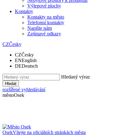
Nebytové prostory k pronájmu
Výlepové plochy
Kontakty
Kontakty na město
Telefonní kontakty
Napište nám
Zajímavé odkazy
CZ
Česky
CZ
Česky
EN
English
DE
Deutsch
Hledaný výraz
Hledat
rozšířené vyhledávání
město
Osek
Osek
Vítejte na oficiálních stránkách města