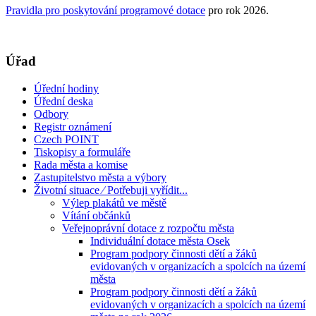
Pravidla pro poskytování programové dotace
pro rok 2026.
Úřad
Úřední hodiny
Úřední deska
Odbory
Registr oznámení
Czech POINT
Tiskopisy a formuláře
Rada města a komise
Zastupitelstvo města a výbory
Životní situace ⁄ Potřebuji vyřídit...
Výlep plakátů ve městě
Vítání občánků
Veřejnoprávní dotace z rozpočtu města
Individuální dotace města Osek
Program podpory činnosti dětí a žáků
evidovaných v organizacích a spolcích na území
města
Program podpory činnosti dětí a žáků
evidovaných v organizacích a spolcích na území