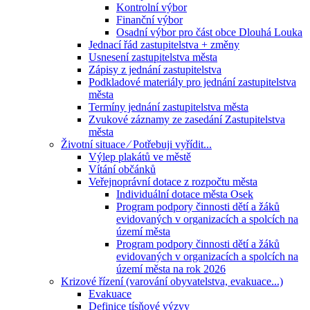
Kontrolní výbor
Finanční výbor
Osadní výbor pro část obce Dlouhá Louka
Jednací řád zastupitelstva + změny
Usnesení zastupitelstva města
Zápisy z jednání zastupitelstva
Podkladové materiály pro jednání zastupitelstva
města
Termíny jednání zastupitelstva města
Zvukové záznamy ze zasedání Zastupitelstva
města
Životní situace ⁄ Potřebuji vyřídit...
Výlep plakátů ve městě
Vítání občánků
Veřejnoprávní dotace z rozpočtu města
Individuální dotace města Osek
Program podpory činnosti dětí a žáků
evidovaných v organizacích a spolcích na
území města
Program podpory činnosti dětí a žáků
evidovaných v organizacích a spolcích na
území města na rok 2026
Krizové řízení (varování obyvatelstva, evakuace...)
Evakuace
Definice tísňové výzvy