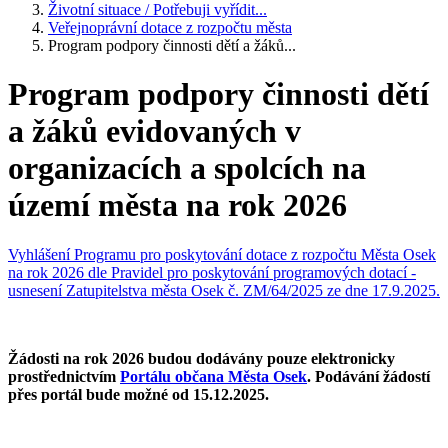
Životní situace / Potřebuji vyřídit...
Veřejnoprávní dotace z rozpočtu města
Program podpory činnosti dětí a žáků...
Program podpory činnosti dětí
a žáků evidovaných v
organizacích a spolcích na
území města na rok 2026
Vyhlášení Programu pro poskytování dotace z rozpočtu Města Osek
na rok 2026 dle Pravidel pro poskytování programových dotací -
usnesení Zatupitelstva města Osek č. ZM/64/2025 ze dne 17.9.2025.
Žádosti na rok 2026 budou dodávány pouze elektronicky
prostřednictvím
Portálu občana Města Osek
. Podávání žádostí
přes portál bude možné od 15.12.2025.