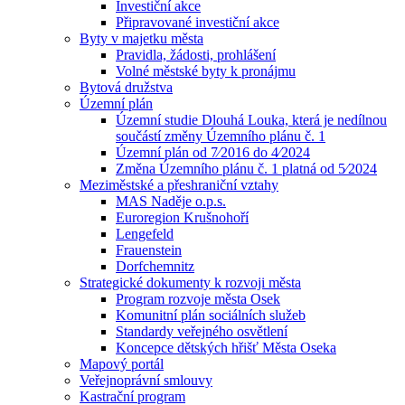
Investiční akce
Připravované investiční akce
Byty v majetku města
Pravidla, žádosti, prohlášení
Volné městské byty k pronájmu
Bytová družstva
Územní plán
Územní studie Dlouhá Louka, která je nedílnou
součástí změny Územního plánu č. 1
Územní plán od 7⁄2016 do 4⁄2024
Změna Územního plánu č. 1 platná od 5⁄2024
Meziměstské a přeshraniční vztahy
MAS Naděje o.p.s.
Euroregion Krušnohoří
Lengefeld
Frauenstein
Dorfchemnitz
Strategické dokumenty k rozvoji města
Program rozvoje města Osek
Komunitní plán sociálních služeb
Standardy veřejného osvětlení
Koncepce dětských hřišť Města Oseka
Mapový portál
Veřejnoprávní smlouvy
Kastrační program