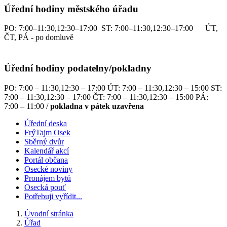
Úřední hodiny městského úřadu
PO: 7:00–11:30,12:30–17:00 ST: 7:00–11:30,12:30–17:00 ÚT,
ČT, PÁ - po domluvě
Úřední hodiny podatelny/pokladny
PO: 7:00 – 11:30,12:30 – 17:00 ÚT: 7:00 – 11:30,12:30 – 15:00 ST:
7:00 – 11:30,12:30 – 17:00 ČT: 7:00 – 11:30,12:30 – 15:00 PÁ:
7:00 – 11:00 /
pokladna v pátek uzavřena
Úřední deska
FrýTajm Osek
Sběrný dvůr
Kalendář akcí
Portál občana
Osecké noviny
Pronájem bytů
Osecká pouť
Potřebuji vyřídit...
Úvodní stránka
Úřad