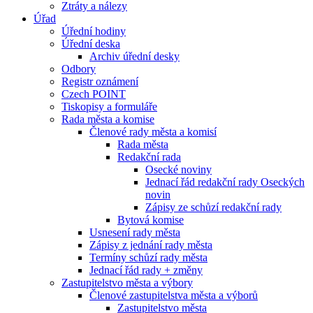
Ztráty a nálezy
Úřad
Úřední hodiny
Úřední deska
Archiv úřední desky
Odbory
Registr oznámení
Czech POINT
Tiskopisy a formuláře
Rada města a komise
Členové rady města a komisí
Rada města
Redakční rada
Osecké noviny
Jednací řád redakční rady Oseckých
novin
Zápisy ze schůzí redakční rady
Bytová komise
Usnesení rady města
Zápisy z jednání rady města
Termíny schůzí rady města
Jednací řád rady + změny
Zastupitelstvo města a výbory
Členové zastupitelstva města a výborů
Zastupitelstvo města