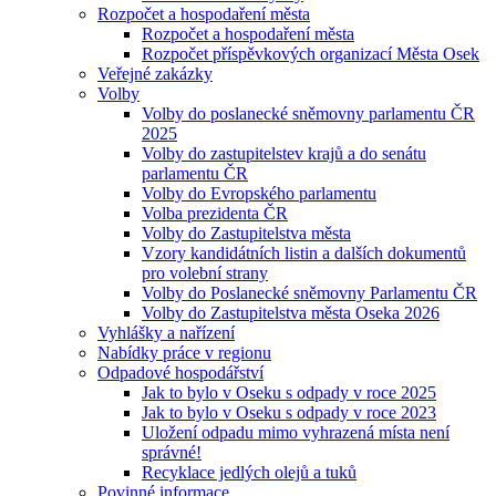
Rozpočet a hospodaření města
Rozpočet a hospodaření města
Rozpočet příspěvkových organizací Města Osek
Veřejné zakázky
Volby
Volby do poslanecké sněmovny parlamentu ČR
2025
Volby do zastupitelstev krajů a do senátu
parlamentu ČR
Volby do Evropského parlamentu
Volba prezidenta ČR
Volby do Zastupitelstva města
Vzory kandidátních listin a dalších dokumentů
pro volební strany
Volby do Poslanecké sněmovny Parlamentu ČR
Volby do Zastupitelstva města Oseka 2026
Vyhlášky a nařízení
Nabídky práce v regionu
Odpadové hospodářství
Jak to bylo v Oseku s odpady v roce 2025
Jak to bylo v Oseku s odpady v roce 2023
Uložení odpadu mimo vyhrazená místa není
správné!
Recyklace jedlých olejů a tuků
Povinné informace