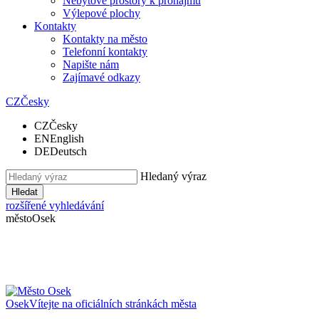
Nebytové prostory k pronájmu
Výlepové plochy
Kontakty
Kontakty na město
Telefonní kontakty
Napište nám
Zajímavé odkazy
CZ
Česky
CZ
Česky
EN
English
DE
Deutsch
Hledaný výraz
Hledat
rozšířené vyhledávání
město
Osek
Osek
Vítejte na oficiálních stránkách města