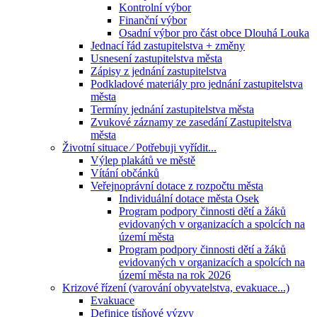
Kontrolní výbor
Finanční výbor
Osadní výbor pro část obce Dlouhá Louka
Jednací řád zastupitelstva + změny
Usnesení zastupitelstva města
Zápisy z jednání zastupitelstva
Podkladové materiály pro jednání zastupitelstva
města
Termíny jednání zastupitelstva města
Zvukové záznamy ze zasedání Zastupitelstva
města
Životní situace ⁄ Potřebuji vyřídit...
Výlep plakátů ve městě
Vítání občánků
Veřejnoprávní dotace z rozpočtu města
Individuální dotace města Osek
Program podpory činnosti dětí a žáků
evidovaných v organizacích a spolcích na
území města
Program podpory činnosti dětí a žáků
evidovaných v organizacích a spolcích na
území města na rok 2026
Krizové řízení (varování obyvatelstva, evakuace...)
Evakuace
Definice tísňové výzvy