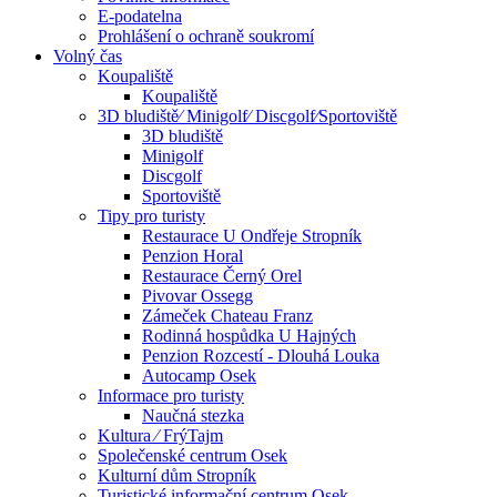
E-podatelna
Prohlášení o ochraně soukromí
Volný čas
Koupaliště
Koupaliště
3D bludiště⁄ Minigolf⁄ Discgolf⁄Sportoviště
3D bludiště
Minigolf
Discgolf
Sportoviště
Tipy pro turisty
Restaurace U Ondřeje Stropník
Penzion Horal
Restaurace Černý Orel
Pivovar Ossegg
Zámeček Chateau Franz
Rodinná hospůdka U Hajných
Penzion Rozcestí - Dlouhá Louka
Autocamp Osek
Informace pro turisty
Naučná stezka
Kultura ⁄ FrýTajm
Společenské centrum Osek
Kulturní dům Stropník
Turistické informační centrum Osek