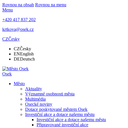
Rovnou na obsah
Rovnou na menu
Menu
+420 417 837 202
krtkova@osek.cz
CZ
Česky
CZ
Česky
EN
English
DE
Deutsch
Osek
Město
Aktuality
Významné osobnosti města
Multimédia
Osecké noviny
Dotace poskytované městem Osek
Investiční akce a dotace našemu městu
Investiční akce a dotace našemu městu
Připravované investiční akce