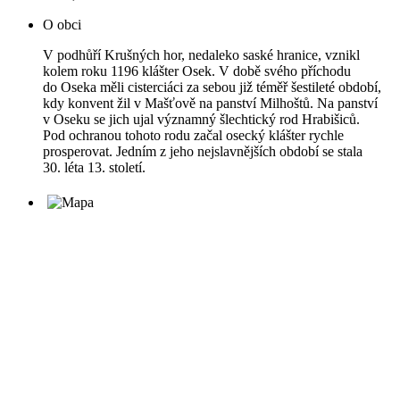
O obci
V podhůří Krušných hor, nedaleko saské hranice, vznikl
kolem roku 1196 klášter Osek. V době svého příchodu
do Oseka měli cisterciáci za sebou již téměř šestileté období,
kdy konvent žil v Mašťově na panství Milhoštů. Na panství
v Oseku se jich ujal významný šlechtický rod Hrabišiců.
Pod ochranou tohoto rodu začal osecký klášter rychle
prosperovat. Jedním z jeho nejslavnějších období se stala
30. léta 13. století.