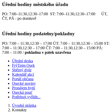
Úřední hodiny městského úřadu
PO: 7:00–11:30,12:30–17:00 ST: 7:00–11:30,12:30–17:00 ÚT,
ČT, PÁ - po domluvě
Úřední hodiny podatelny/pokladny
PO: 7:00 – 11:30,12:30 – 17:00 ÚT: 7:00 – 11:30,12:30 – 15:00 ST:
7:00 – 11:30,12:30 – 17:00 ČT: 7:00 – 11:30,12:30 – 15:00 PÁ:
7:00 – 11:00 /
pokladna v pátek uzavřena
Úřední deska
FrýTajm Osek
Sběrný dvůr
Kalendář akcí
Portál občana
Osecké noviny
Pronájem bytů
Osecká pouť
Potřebuji vyřídit...
Úvodní stránka
Kontakty