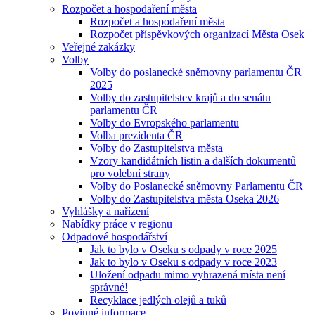
Rozpočet a hospodaření města
Rozpočet a hospodaření města
Rozpočet příspěvkových organizací Města Osek
Veřejné zakázky
Volby
Volby do poslanecké sněmovny parlamentu ČR
2025
Volby do zastupitelstev krajů a do senátu
parlamentu ČR
Volby do Evropského parlamentu
Volba prezidenta ČR
Volby do Zastupitelstva města
Vzory kandidátních listin a dalších dokumentů
pro volební strany
Volby do Poslanecké sněmovny Parlamentu ČR
Volby do Zastupitelstva města Oseka 2026
Vyhlášky a nařízení
Nabídky práce v regionu
Odpadové hospodářství
Jak to bylo v Oseku s odpady v roce 2025
Jak to bylo v Oseku s odpady v roce 2023
Uložení odpadu mimo vyhrazená místa není
správné!
Recyklace jedlých olejů a tuků
Povinné informace