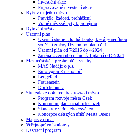
Investiční akce
Připravované investiční akce
Byty v majetku města
Pravidla, žádosti, prohlášení
Volné městské byty k pronájmu
Bytová družstva
Územní plán
Územní studie Dlouhá Louka, která je nedílnou
součástí změny Územního plánu č. 1
Územní plán od 7⁄2016 do 4⁄2024
Změna Územního plánu č. 1 platná od 5⁄2024
Meziměstské a přeshraniční vztahy
MAS Naděje o.p.s.
Euroregion Krušnohoří
Lengefeld
Frauenstein
Dorfchemnitz
Strategické dokumenty k rozvoji města
Program rozvoje města Osek
Komunitní plán sociálních služeb
Standardy veřejného osvětlení
Koncepce dětských hřišť Města Oseka
Mapový portál
Veřejnoprávní smlouvy
Kastrační program