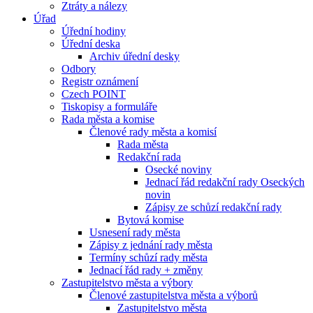
Ztráty a nálezy
Úřad
Úřední hodiny
Úřední deska
Archiv úřední desky
Odbory
Registr oznámení
Czech POINT
Tiskopisy a formuláře
Rada města a komise
Členové rady města a komisí
Rada města
Redakční rada
Osecké noviny
Jednací řád redakční rady Oseckých
novin
Zápisy ze schůzí redakční rady
Bytová komise
Usnesení rady města
Zápisy z jednání rady města
Termíny schůzí rady města
Jednací řád rady + změny
Zastupitelstvo města a výbory
Členové zastupitelstva města a výborů
Zastupitelstvo města