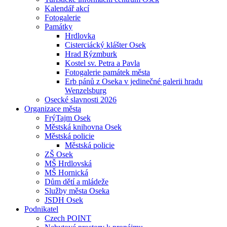
Kalendář akcí
Fotogalerie
Památky
Hrdlovka
Cisterciácký klášter Osek
Hrad Rýzmburk
Kostel sv. Petra a Pavla
Fotogalerie památek města
Erb pánů z Oseka v jedinečné galerii hradu
Wenzelsburg
Osecké slavnosti 2026
Organizace města
FrýTajm Osek
Městská knihovna Osek
Městská policie
Městská policie
ZŠ Osek
MŠ Hrdlovská
MŠ Hornická
Dům dětí a mládeže
Služby města Oseka
JSDH Osek
Podnikatel
Czech POINT