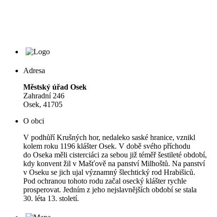
Adresa
Městský úřad Osek
Zahradní 246
Osek, 41705
O obci
V podhůří Krušných hor, nedaleko saské hranice, vznikl
kolem roku 1196 klášter Osek. V době svého příchodu
do Oseka měli cisterciáci za sebou již téměř šestileté období,
kdy konvent žil v Mašťově na panství Milhoštů. Na panství
v Oseku se jich ujal významný šlechtický rod Hrabišiců.
Pod ochranou tohoto rodu začal osecký klášter rychle
prosperovat. Jedním z jeho nejslavnějších období se stala
30. léta 13. století.