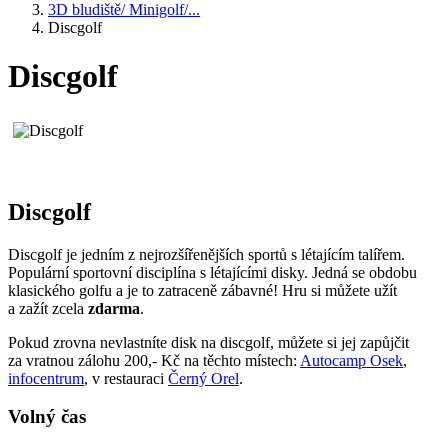
3D bludiště/ Minigolf/...
Discgolf
Discgolf
Discgolf
Discgolf je jedním z nejrozšířenějších sportů s létajícím talířem.
Populární sportovní disciplína s létajícími disky. Jedná se obdobu
klasického golfu a je to zatraceně zábavné! Hru si můžete užít
a zažít zcela
zdarma
.
Pokud zrovna nevlastníte disk na discgolf, můžete si jej zapůjčit
za vratnou zálohu 200,- Kč na těchto místech:
Autocamp Osek
,
infocentrum
, v restauraci
Černý Orel
.
Volný čas