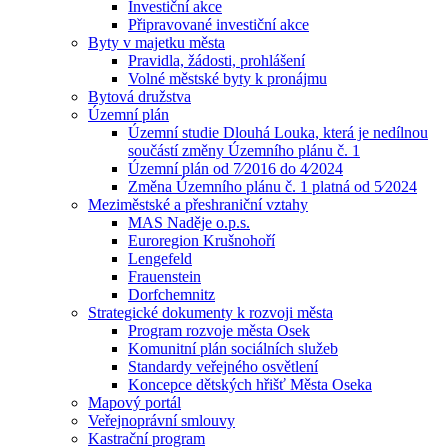
Investiční akce
Připravované investiční akce
Byty v majetku města
Pravidla, žádosti, prohlášení
Volné městské byty k pronájmu
Bytová družstva
Územní plán
Územní studie Dlouhá Louka, která je nedílnou
součástí změny Územního plánu č. 1
Územní plán od 7⁄2016 do 4⁄2024
Změna Územního plánu č. 1 platná od 5⁄2024
Meziměstské a přeshraniční vztahy
MAS Naděje o.p.s.
Euroregion Krušnohoří
Lengefeld
Frauenstein
Dorfchemnitz
Strategické dokumenty k rozvoji města
Program rozvoje města Osek
Komunitní plán sociálních služeb
Standardy veřejného osvětlení
Koncepce dětských hřišť Města Oseka
Mapový portál
Veřejnoprávní smlouvy
Kastrační program