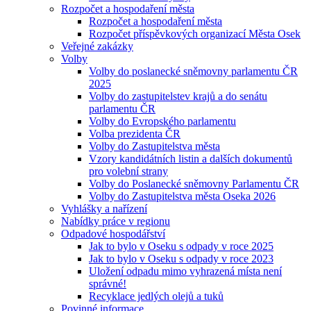
Rozpočet a hospodaření města
Rozpočet a hospodaření města
Rozpočet příspěvkových organizací Města Osek
Veřejné zakázky
Volby
Volby do poslanecké sněmovny parlamentu ČR
2025
Volby do zastupitelstev krajů a do senátu
parlamentu ČR
Volby do Evropského parlamentu
Volba prezidenta ČR
Volby do Zastupitelstva města
Vzory kandidátních listin a dalších dokumentů
pro volební strany
Volby do Poslanecké sněmovny Parlamentu ČR
Volby do Zastupitelstva města Oseka 2026
Vyhlášky a nařízení
Nabídky práce v regionu
Odpadové hospodářství
Jak to bylo v Oseku s odpady v roce 2025
Jak to bylo v Oseku s odpady v roce 2023
Uložení odpadu mimo vyhrazená místa není
správné!
Recyklace jedlých olejů a tuků
Povinné informace