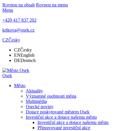
Rovnou na obsah
Rovnou na menu
Menu
+420 417 837 202
krtkova@osek.cz
CZ
Česky
CZ
Česky
EN
English
DE
Deutsch
Osek
Město
Aktuality
Významné osobnosti města
Multimédia
Osecké noviny
Dotace poskytované městem Osek
Investiční akce a dotace našemu městu
Investiční akce a dotace našemu městu
Připravované investiční akce