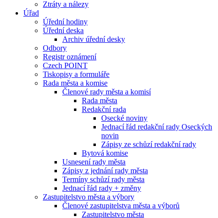
Ztráty a nálezy
Úřad
Úřední hodiny
Úřední deska
Archiv úřední desky
Odbory
Registr oznámení
Czech POINT
Tiskopisy a formuláře
Rada města a komise
Členové rady města a komisí
Rada města
Redakční rada
Osecké noviny
Jednací řád redakční rady Oseckých
novin
Zápisy ze schůzí redakční rady
Bytová komise
Usnesení rady města
Zápisy z jednání rady města
Termíny schůzí rady města
Jednací řád rady + změny
Zastupitelstvo města a výbory
Členové zastupitelstva města a výborů
Zastupitelstvo města