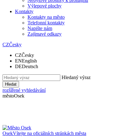
Nebytové prostory k pronájmu
Výlepové plochy
Kontakty
Kontakty na město
Telefonní kontakty
Napište nám
Zajímavé odkazy
CZ
Česky
CZ
Česky
EN
English
DE
Deutsch
Hledaný výraz
Hledat
rozšířené vyhledávání
město
Osek
Osek
Vítejte na oficiálních stránkách města