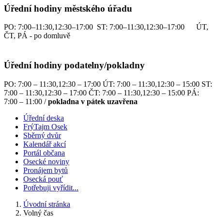
Úřední hodiny městského úřadu
PO: 7:00–11:30,12:30–17:00 ST: 7:00–11:30,12:30–17:00 ÚT,
ČT, PÁ - po domluvě
Úřední hodiny podatelny/pokladny
PO: 7:00 – 11:30,12:30 – 17:00 ÚT: 7:00 – 11:30,12:30 – 15:00 ST:
7:00 – 11:30,12:30 – 17:00 ČT: 7:00 – 11:30,12:30 – 15:00 PÁ:
7:00 – 11:00 /
pokladna v pátek uzavřena
Úřední deska
FrýTajm Osek
Sběrný dvůr
Kalendář akcí
Portál občana
Osecké noviny
Pronájem bytů
Osecká pouť
Potřebuji vyřídit...
Úvodní stránka
Volný čas