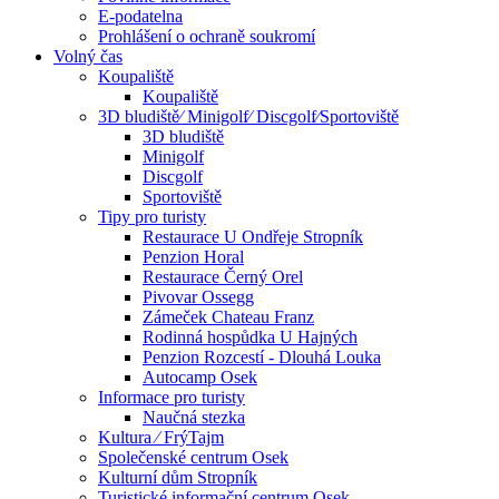
E-podatelna
Prohlášení o ochraně soukromí
Volný čas
Koupaliště
Koupaliště
3D bludiště⁄ Minigolf⁄ Discgolf⁄Sportoviště
3D bludiště
Minigolf
Discgolf
Sportoviště
Tipy pro turisty
Restaurace U Ondřeje Stropník
Penzion Horal
Restaurace Černý Orel
Pivovar Ossegg
Zámeček Chateau Franz
Rodinná hospůdka U Hajných
Penzion Rozcestí - Dlouhá Louka
Autocamp Osek
Informace pro turisty
Naučná stezka
Kultura ⁄ FrýTajm
Společenské centrum Osek
Kulturní dům Stropník
Turistické informační centrum Osek