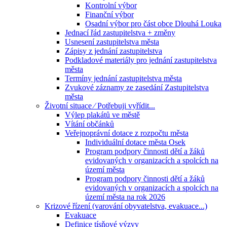
Kontrolní výbor
Finanční výbor
Osadní výbor pro část obce Dlouhá Louka
Jednací řád zastupitelstva + změny
Usnesení zastupitelstva města
Zápisy z jednání zastupitelstva
Podkladové materiály pro jednání zastupitelstva
města
Termíny jednání zastupitelstva města
Zvukové záznamy ze zasedání Zastupitelstva
města
Životní situace ⁄ Potřebuji vyřídit...
Výlep plakátů ve městě
Vítání občánků
Veřejnoprávní dotace z rozpočtu města
Individuální dotace města Osek
Program podpory činnosti dětí a žáků
evidovaných v organizacích a spolcích na
území města
Program podpory činnosti dětí a žáků
evidovaných v organizacích a spolcích na
území města na rok 2026
Krizové řízení (varování obyvatelstva, evakuace...)
Evakuace
Definice tísňové výzvy