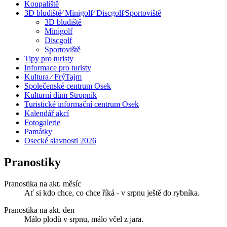
Koupaliště
3D bludiště⁄ Minigolf⁄ Discgolf⁄Sportoviště
3D bludiště
Minigolf
Discgolf
Sportoviště
Tipy pro turisty
Informace pro turisty
Kultura ⁄ FrýTajm
Společenské centrum Osek
Kulturní dům Stropník
Turistické informační centrum Osek
Kalendář akcí
Fotogalerie
Památky
Osecké slavnosti 2026
Pranostiky
Pranostika na akt. měsíc
Ať si kdo chce, co chce říká - v srpnu ještě do rybníka.
Pranostika na akt. den
Málo plodů v srpnu, málo včel z jara.