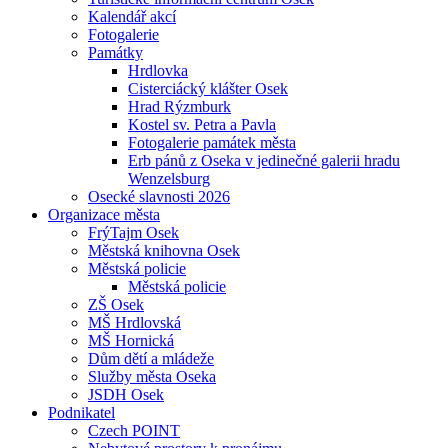
Kalendář akcí
Fotogalerie
Památky
Hrdlovka
Cisterciácký klášter Osek
Hrad Rýzmburk
Kostel sv. Petra a Pavla
Fotogalerie památek města
Erb pánů z Oseka v jedinečné galerii hradu
Wenzelsburg
Osecké slavnosti 2026
Organizace města
FrýTajm Osek
Městská knihovna Osek
Městská policie
Městská policie
ZŠ Osek
MŠ Hrdlovská
MŠ Hornická
Dům dětí a mládeže
Služby města Oseka
JSDH Osek
Podnikatel
Czech POINT