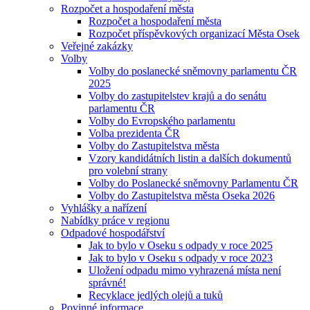
Rozpočet a hospodaření města
Rozpočet a hospodaření města
Rozpočet příspěvkových organizací Města Osek
Veřejné zakázky
Volby
Volby do poslanecké sněmovny parlamentu ČR
2025
Volby do zastupitelstev krajů a do senátu
parlamentu ČR
Volby do Evropského parlamentu
Volba prezidenta ČR
Volby do Zastupitelstva města
Vzory kandidátních listin a dalších dokumentů
pro volební strany
Volby do Poslanecké sněmovny Parlamentu ČR
Volby do Zastupitelstva města Oseka 2026
Vyhlášky a nařízení
Nabídky práce v regionu
Odpadové hospodářství
Jak to bylo v Oseku s odpady v roce 2025
Jak to bylo v Oseku s odpady v roce 2023
Uložení odpadu mimo vyhrazená místa není
správné!
Recyklace jedlých olejů a tuků
Povinné informace