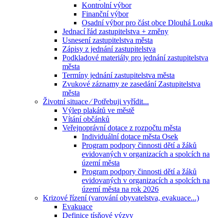
Kontrolní výbor
Finanční výbor
Osadní výbor pro část obce Dlouhá Louka
Jednací řád zastupitelstva + změny
Usnesení zastupitelstva města
Zápisy z jednání zastupitelstva
Podkladové materiály pro jednání zastupitelstva
města
Termíny jednání zastupitelstva města
Zvukové záznamy ze zasedání Zastupitelstva
města
Životní situace ⁄ Potřebuji vyřídit...
Výlep plakátů ve městě
Vítání občánků
Veřejnoprávní dotace z rozpočtu města
Individuální dotace města Osek
Program podpory činnosti dětí a žáků
evidovaných v organizacích a spolcích na
území města
Program podpory činnosti dětí a žáků
evidovaných v organizacích a spolcích na
území města na rok 2026
Krizové řízení (varování obyvatelstva, evakuace...)
Evakuace
Definice tísňové výzvy