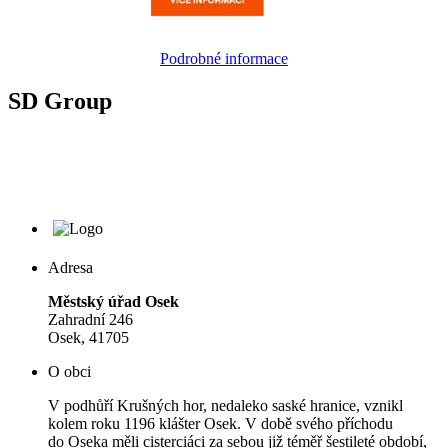
Podrobné informace
SD Group
Adresa
Městský úřad Osek
Zahradní 246
Osek, 41705
O obci
V podhůří Krušných hor, nedaleko saské hranice, vznikl
kolem roku 1196 klášter Osek. V době svého příchodu
do Oseka měli cisterciáci za sebou již téměř šestileté období,