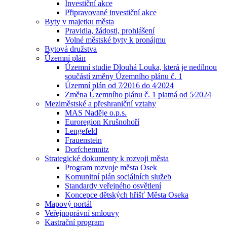
Investiční akce
Připravované investiční akce
Byty v majetku města
Pravidla, žádosti, prohlášení
Volné městské byty k pronájmu
Bytová družstva
Územní plán
Územní studie Dlouhá Louka, která je nedílnou
součástí změny Územního plánu č. 1
Územní plán od 7⁄2016 do 4⁄2024
Změna Územního plánu č. 1 platná od 5⁄2024
Meziměstské a přeshraniční vztahy
MAS Naděje o.p.s.
Euroregion Krušnohoří
Lengefeld
Frauenstein
Dorfchemnitz
Strategické dokumenty k rozvoji města
Program rozvoje města Osek
Komunitní plán sociálních služeb
Standardy veřejného osvětlení
Koncepce dětských hřišť Města Oseka
Mapový portál
Veřejnoprávní smlouvy
Kastrační program