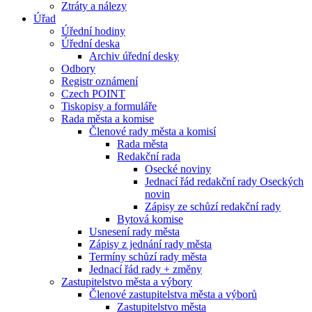
Ztráty a nálezy
Úřad
Úřední hodiny
Úřední deska
Archiv úřední desky
Odbory
Registr oznámení
Czech POINT
Tiskopisy a formuláře
Rada města a komise
Členové rady města a komisí
Rada města
Redakční rada
Osecké noviny
Jednací řád redakční rady Oseckých
novin
Zápisy ze schůzí redakční rady
Bytová komise
Usnesení rady města
Zápisy z jednání rady města
Termíny schůzí rady města
Jednací řád rady + změny
Zastupitelstvo města a výbory
Členové zastupitelstva města a výborů
Zastupitelstvo města