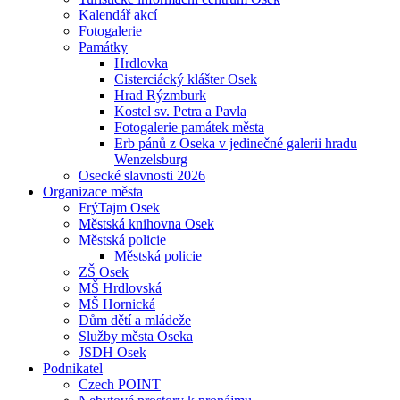
Kalendář akcí
Fotogalerie
Památky
Hrdlovka
Cisterciácký klášter Osek
Hrad Rýzmburk
Kostel sv. Petra a Pavla
Fotogalerie památek města
Erb pánů z Oseka v jedinečné galerii hradu
Wenzelsburg
Osecké slavnosti 2026
Organizace města
FrýTajm Osek
Městská knihovna Osek
Městská policie
Městská policie
ZŠ Osek
MŠ Hrdlovská
MŠ Hornická
Dům dětí a mládeže
Služby města Oseka
JSDH Osek
Podnikatel
Czech POINT