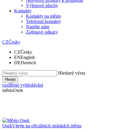
Nebytové prostory k pronájmu
Výlepové plochy
Kontakty
Kontakty na město
Telefonní kontakty
Napište nám
Zajímavé odkazy
CZ
Česky
CZ
Česky
EN
English
DE
Deutsch
Hledaný výraz
Hledat
rozšířené vyhledávání
město
Osek
Osek
Vítejte na oficiálních stránkách města