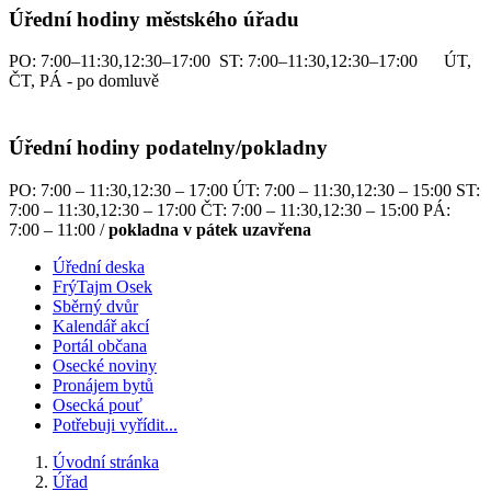
Úřední hodiny městského úřadu
PO: 7:00–11:30,12:30–17:00 ST: 7:00–11:30,12:30–17:00 ÚT,
ČT, PÁ - po domluvě
Úřední hodiny podatelny/pokladny
PO: 7:00 – 11:30,12:30 – 17:00 ÚT: 7:00 – 11:30,12:30 – 15:00 ST:
7:00 – 11:30,12:30 – 17:00 ČT: 7:00 – 11:30,12:30 – 15:00 PÁ:
7:00 – 11:00 /
pokladna v pátek uzavřena
Úřední deska
FrýTajm Osek
Sběrný dvůr
Kalendář akcí
Portál občana
Osecké noviny
Pronájem bytů
Osecká pouť
Potřebuji vyřídit...
Úvodní stránka
Úřad