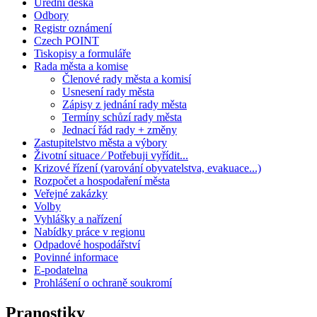
Úřední deska
Odbory
Registr oznámení
Czech POINT
Tiskopisy a formuláře
Rada města a komise
Členové rady města a komisí
Usnesení rady města
Zápisy z jednání rady města
Termíny schůzí rady města
Jednací řád rady + změny
Zastupitelstvo města a výbory
Životní situace ⁄ Potřebuji vyřídit...
Krizové řízení (varování obyvatelstva, evakuace...)
Rozpočet a hospodaření města
Veřejné zakázky
Volby
Vyhlášky a nařízení
Nabídky práce v regionu
Odpadové hospodářství
Povinné informace
E-podatelna
Prohlášení o ochraně soukromí
Pranostiky