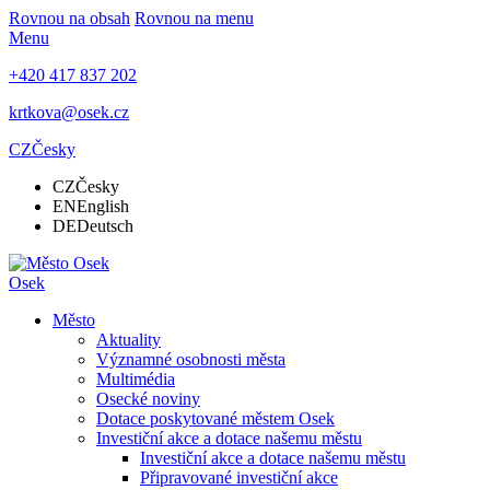
Rovnou na obsah
Rovnou na menu
Menu
+420 417 837 202
krtkova@osek.cz
CZ
Česky
CZ
Česky
EN
English
DE
Deutsch
Osek
Město
Aktuality
Významné osobnosti města
Multimédia
Osecké noviny
Dotace poskytované městem Osek
Investiční akce a dotace našemu městu
Investiční akce a dotace našemu městu
Připravované investiční akce