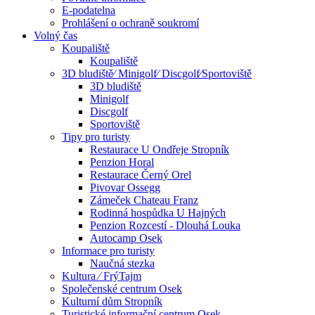
E-podatelna
Prohlášení o ochraně soukromí
Volný čas
Koupaliště
Koupaliště
3D bludiště⁄ Minigolf⁄ Discgolf⁄Sportoviště
3D bludiště
Minigolf
Discgolf
Sportoviště
Tipy pro turisty
Restaurace U Ondřeje Stropník
Penzion Horal
Restaurace Černý Orel
Pivovar Ossegg
Zámeček Chateau Franz
Rodinná hospůdka U Hajných
Penzion Rozcestí - Dlouhá Louka
Autocamp Osek
Informace pro turisty
Naučná stezka
Kultura ⁄ FrýTajm
Společenské centrum Osek
Kulturní dům Stropník
Turistické informační centrum Osek