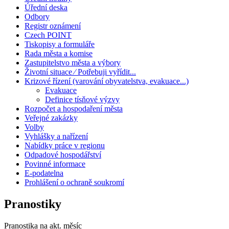
Úřední deska
Odbory
Registr oznámení
Czech POINT
Tiskopisy a formuláře
Rada města a komise
Zastupitelstvo města a výbory
Životní situace ⁄ Potřebuji vyřídit...
Krizové řízení (varování obyvatelstva, evakuace...)
Evakuace
Definice tísňové výzvy
Rozpočet a hospodaření města
Veřejné zakázky
Volby
Vyhlášky a nařízení
Nabídky práce v regionu
Odpadové hospodářství
Povinné informace
E-podatelna
Prohlášení o ochraně soukromí
Pranostiky
Pranostika na akt. měsíc