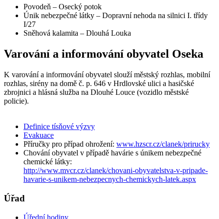
Povodeň – Osecký potok
Únik nebezpečné látky – Dopravní nehoda na silnici I. třídy
I/27
Sněhová kalamita – Dlouhá Louka
Varování a informování obyvatel Oseka
K varování a informování obyvatel slouží městský rozhlas, mobilní
rozhlas, sirény na domě č. p. 646 v Hrdlovské ulici a hasičské
zbrojnici a hlásná služba na Dlouhé Louce (vozidlo městské
policie).
Definice tísňové výzvy
Evakuace
Příručky pro případ ohrožení:
www.hzscr.cz/clanek/prirucky
Chování obyvatel v případě havárie s únikem nebezpečné
chemické látky:
http://www.mvcr.cz/clanek/chovani-obyvatelstva-v-pripade-
havarie-s-unikem-nebezpecnych-chemickych-latek.aspx
Úřad
Úřední hodiny