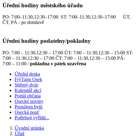
Úřední hodiny městského úřadu
PO: 7:00–11:30,12:30–17:00 ST: 7:00–11:30,12:30–17:00 ÚT,
ČT, PÁ - po domluvě
Úřední hodiny podatelny/pokladny
PO: 7:00 – 11:30,12:30 – 17:00 ÚT: 7:00 – 11:30,12:30 – 15:00 ST:
7:00 – 11:30,12:30 – 17:00 ČT: 7:00 – 11:30,12:30 – 15:00 PÁ:
7:00 – 11:00 /
pokladna v pátek uzavřena
Úřední deska
FrýTajm Osek
Sběrný dvůr
Kalendář akcí
Portál občana
Osecké noviny
Pronájem bytů
Osecká pouť
Potřebuji vyřídit...
Úvodní stránka
Úřad