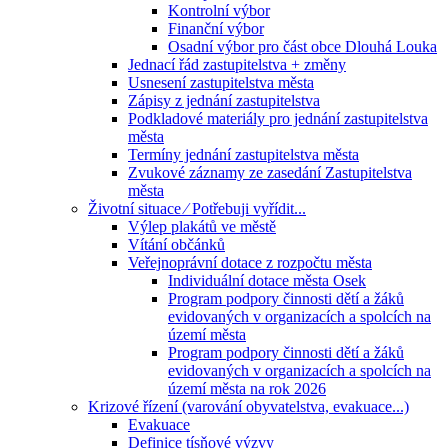
Kontrolní výbor
Finanční výbor
Osadní výbor pro část obce Dlouhá Louka
Jednací řád zastupitelstva + změny
Usnesení zastupitelstva města
Zápisy z jednání zastupitelstva
Podkladové materiály pro jednání zastupitelstva
města
Termíny jednání zastupitelstva města
Zvukové záznamy ze zasedání Zastupitelstva
města
Životní situace ⁄ Potřebuji vyřídit...
Výlep plakátů ve městě
Vítání občánků
Veřejnoprávní dotace z rozpočtu města
Individuální dotace města Osek
Program podpory činnosti dětí a žáků
evidovaných v organizacích a spolcích na
území města
Program podpory činnosti dětí a žáků
evidovaných v organizacích a spolcích na
území města na rok 2026
Krizové řízení (varování obyvatelstva, evakuace...)
Evakuace
Definice tísňové výzvy