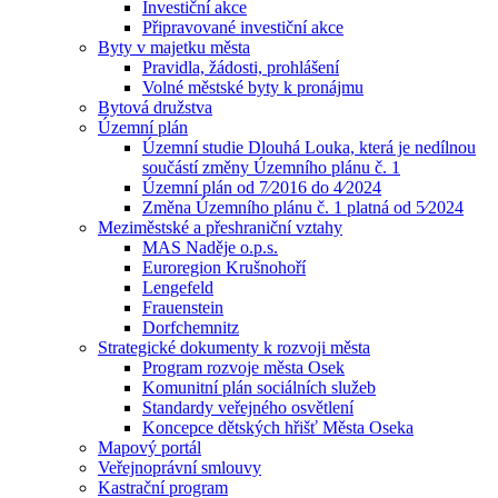
Investiční akce
Připravované investiční akce
Byty v majetku města
Pravidla, žádosti, prohlášení
Volné městské byty k pronájmu
Bytová družstva
Územní plán
Územní studie Dlouhá Louka, která je nedílnou
součástí změny Územního plánu č. 1
Územní plán od 7⁄2016 do 4⁄2024
Změna Územního plánu č. 1 platná od 5⁄2024
Meziměstské a přeshraniční vztahy
MAS Naděje o.p.s.
Euroregion Krušnohoří
Lengefeld
Frauenstein
Dorfchemnitz
Strategické dokumenty k rozvoji města
Program rozvoje města Osek
Komunitní plán sociálních služeb
Standardy veřejného osvětlení
Koncepce dětských hřišť Města Oseka
Mapový portál
Veřejnoprávní smlouvy
Kastrační program