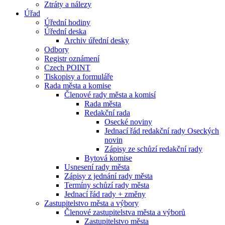
Ztráty a nálezy
Úřad
Úřední hodiny
Úřední deska
Archiv úřední desky
Odbory
Registr oznámení
Czech POINT
Tiskopisy a formuláře
Rada města a komise
Členové rady města a komisí
Rada města
Redakční rada
Osecké noviny
Jednací řád redakční rady Oseckých
novin
Zápisy ze schůzí redakční rady
Bytová komise
Usnesení rady města
Zápisy z jednání rady města
Termíny schůzí rady města
Jednací řád rady + změny
Zastupitelstvo města a výbory
Členové zastupitelstva města a výborů
Zastupitelstvo města