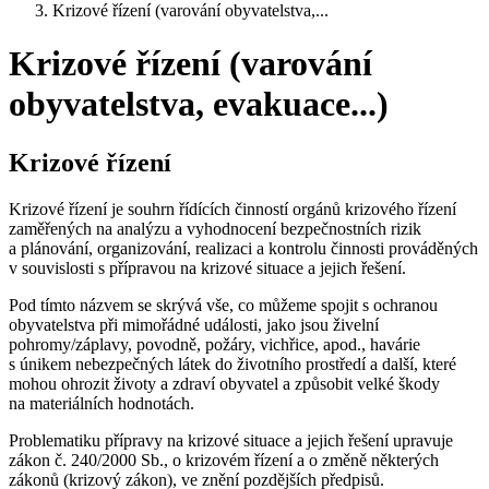
Krizové řízení (varování obyvatelstva,...
Krizové řízení (varování
obyvatelstva, evakuace...)
Krizové řízení
Krizové řízení je souhrn řídících činností orgánů krizového řízení
zaměřených na analýzu a vyhodnocení bezpečnostních rizik
a plánování, organizování, realizaci a kontrolu činnosti prováděných
v souvislosti s přípravou na krizové situace a jejich řešení.
Pod tímto názvem se skrývá vše, co můžeme spojit s ochranou
obyvatelstva při mimořádné události, jako jsou živelní
pohromy/záplavy, povodně, požáry, vichřice, apod., havárie
s únikem nebezpečných látek do životního prostředí a další, které
mohou ohrozit životy a zdraví obyvatel a způsobit velké škody
na materiálních hodnotách.
Problematiku přípravy na krizové situace a jejich řešení upravuje
zákon č. 240/2000 Sb., o krizovém řízení a o změně některých
zákonů (krizový zákon), ve znění pozdějších předpisů.