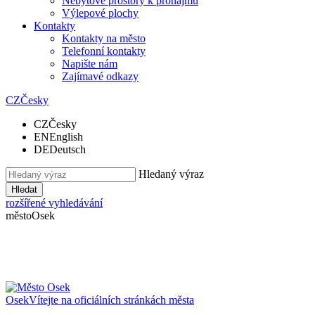
Nebytové prostory k pronájmu
Výlepové plochy
Kontakty
Kontakty na město
Telefonní kontakty
Napište nám
Zajímavé odkazy
CZ
Česky
CZ
Česky
EN
English
DE
Deutsch
Hledaný výraz
Hledat
rozšířené vyhledávání
město
Osek
Osek
Vítejte na oficiálních stránkách města