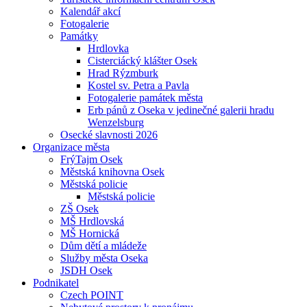
Kalendář akcí
Fotogalerie
Památky
Hrdlovka
Cisterciácký klášter Osek
Hrad Rýzmburk
Kostel sv. Petra a Pavla
Fotogalerie památek města
Erb pánů z Oseka v jedinečné galerii hradu
Wenzelsburg
Osecké slavnosti 2026
Organizace města
FrýTajm Osek
Městská knihovna Osek
Městská policie
Městská policie
ZŠ Osek
MŠ Hrdlovská
MŠ Hornická
Dům dětí a mládeže
Služby města Oseka
JSDH Osek
Podnikatel
Czech POINT