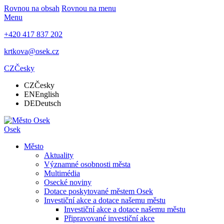
Rovnou na obsah
Rovnou na menu
Menu
+420 417 837 202
krtkova@osek.cz
CZ
Česky
CZ
Česky
EN
English
DE
Deutsch
Osek
Město
Aktuality
Významné osobnosti města
Multimédia
Osecké noviny
Dotace poskytované městem Osek
Investiční akce a dotace našemu městu
Investiční akce a dotace našemu městu
Připravované investiční akce