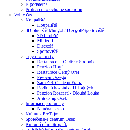
E-podatelna
Prohlášení o ochraně soukromí
Volný čas
Koupaliště
Koupaliště
3D bludiště⁄ Minigolf⁄ Discgolf⁄Sportoviště
3D bludiště
Minigolf
Discgolf
Sportoviště
Tipy pro turisty
Restaurace U Ondřeje Stropník
Penzion Horal
Restaurace Černý Orel
Pivovar Ossegg
Zámeček Chateau Franz
Rodinná hospůdka U Hajných
Penzion Rozcestí - Dlouhá Louka
Autocamp Osek
Informace pro turisty
Naučná stezka
Kultura ⁄ FrýTajm
Společenské centrum Osek
Kulturní dům Stropník
Turistické informační centrum Osek