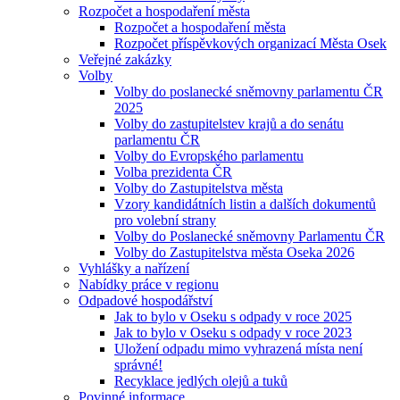
Rozpočet a hospodaření města
Rozpočet a hospodaření města
Rozpočet příspěvkových organizací Města Osek
Veřejné zakázky
Volby
Volby do poslanecké sněmovny parlamentu ČR
2025
Volby do zastupitelstev krajů a do senátu
parlamentu ČR
Volby do Evropského parlamentu
Volba prezidenta ČR
Volby do Zastupitelstva města
Vzory kandidátních listin a dalších dokumentů
pro volební strany
Volby do Poslanecké sněmovny Parlamentu ČR
Volby do Zastupitelstva města Oseka 2026
Vyhlášky a nařízení
Nabídky práce v regionu
Odpadové hospodářství
Jak to bylo v Oseku s odpady v roce 2025
Jak to bylo v Oseku s odpady v roce 2023
Uložení odpadu mimo vyhrazená místa není
správné!
Recyklace jedlých olejů a tuků
Povinné informace