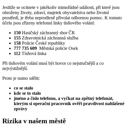
Jestliže se ocitnete v jakékoliv mimořádné události, při které jsou
ohroženy životy, zdraví, majetek obyvatelstva nebo životní
prostředí, je třeba neprodleně přivolat odbornou pomoc. K tomuto
účelu jsou zřízeny telefonní linky tísňového volání:
150
Hasičský záchranný sbor ČR
155
Zdravotnická záchranná služba
158
Policie České republiky
777 735 609
Městská policie Osek
112
Tísňová linka
Při tísňovém volání musí být hovor co nejstručnější a co
nejvýstižnější.
Proto je nutno sdělit:
co se stalo
kde se to stalo
jméno a číslo telefonu, a vyčkat na zpětný telefonát,
kterým si operační pracovník ověří pravdivost nahlášené
zprávy
Rizika v našem městě