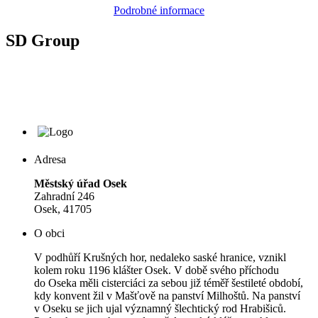
Podrobné informace
SD Group
Adresa
Městský úřad Osek
Zahradní 246
Osek, 41705
O obci
V podhůří Krušných hor, nedaleko saské hranice, vznikl
kolem roku 1196 klášter Osek. V době svého příchodu
do Oseka měli cisterciáci za sebou již téměř šestileté období,
kdy konvent žil v Mašťově na panství Milhoštů. Na panství
v Oseku se jich ujal významný šlechtický rod Hrabišiců.