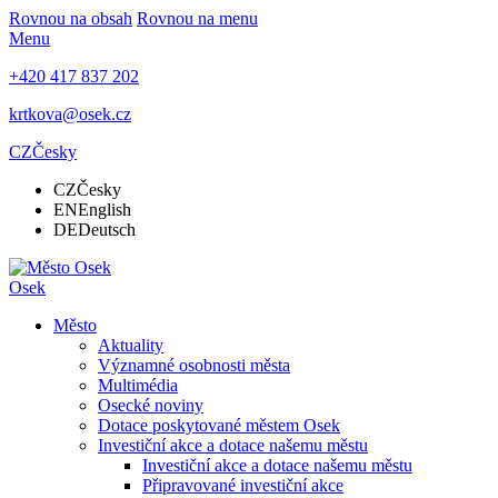
Rovnou na obsah
Rovnou na menu
Menu
+420 417 837 202
krtkova@osek.cz
CZ
Česky
CZ
Česky
EN
English
DE
Deutsch
Osek
Město
Aktuality
Významné osobnosti města
Multimédia
Osecké noviny
Dotace poskytované městem Osek
Investiční akce a dotace našemu městu
Investiční akce a dotace našemu městu
Připravované investiční akce