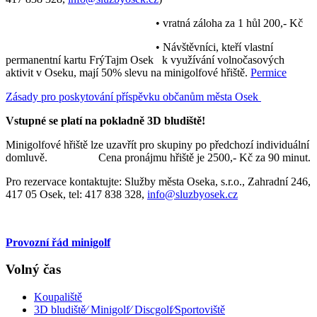
• vratná záloha za 1 hůl 200,- Kč
• Návštěvníci, kteří vlastní
permanentní kartu FrýTajm Osek k využívání volnočasových
aktivit v Oseku, mají 50% slevu na minigolfové hřiště.
Permice
Zásady pro poskytování příspěvku občanům města Osek
Vstupné se platí na pokladně 3D bludiště!
Minigolfové hřiště lze uzavřít pro skupiny po předchozí individuální
domluvě. Cena pronájmu hřiště je 2500,- Kč za 90 minut.
Pro rezervace kontaktujte: Služby města Oseka, s.r.o., Zahradní 246,
417 05 Osek, tel: 417 838 328,
info@sluzbyosek.cz
Provozní řád minigolf
Volný čas
Koupaliště
3D bludiště⁄ Minigolf⁄ Discgolf⁄Sportoviště