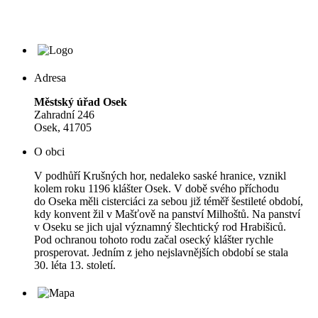
Adresa
Městský úřad Osek
Zahradní 246
Osek, 41705
O obci
V podhůří Krušných hor, nedaleko saské hranice, vznikl
kolem roku 1196 klášter Osek. V době svého příchodu
do Oseka měli cisterciáci za sebou již téměř šestileté období,
kdy konvent žil v Mašťově na panství Milhoštů. Na panství
v Oseku se jich ujal významný šlechtický rod Hrabišiců.
Pod ochranou tohoto rodu začal osecký klášter rychle
prosperovat. Jedním z jeho nejslavnějších období se stala
30. léta 13. století.