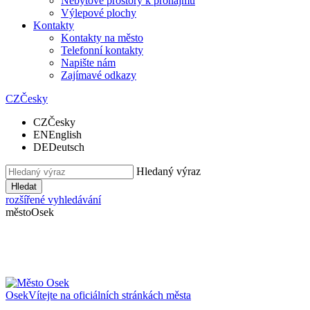
Nebytové prostory k pronájmu
Výlepové plochy
Kontakty
Kontakty na město
Telefonní kontakty
Napište nám
Zajímavé odkazy
CZ
Česky
CZ
Česky
EN
English
DE
Deutsch
Hledaný výraz
Hledat
rozšířené vyhledávání
město
Osek
Osek
Vítejte na oficiálních stránkách města