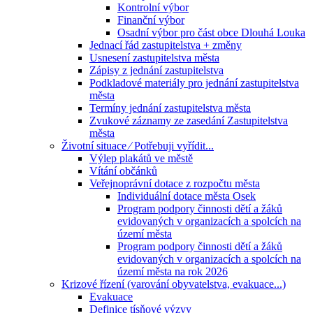
Kontrolní výbor
Finanční výbor
Osadní výbor pro část obce Dlouhá Louka
Jednací řád zastupitelstva + změny
Usnesení zastupitelstva města
Zápisy z jednání zastupitelstva
Podkladové materiály pro jednání zastupitelstva
města
Termíny jednání zastupitelstva města
Zvukové záznamy ze zasedání Zastupitelstva
města
Životní situace ⁄ Potřebuji vyřídit...
Výlep plakátů ve městě
Vítání občánků
Veřejnoprávní dotace z rozpočtu města
Individuální dotace města Osek
Program podpory činnosti dětí a žáků
evidovaných v organizacích a spolcích na
území města
Program podpory činnosti dětí a žáků
evidovaných v organizacích a spolcích na
území města na rok 2026
Krizové řízení (varování obyvatelstva, evakuace...)
Evakuace
Definice tísňové výzvy