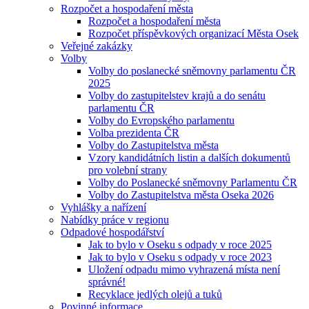
Rozpočet a hospodaření města
Rozpočet a hospodaření města
Rozpočet příspěvkových organizací Města Osek
Veřejné zakázky
Volby
Volby do poslanecké sněmovny parlamentu ČR
2025
Volby do zastupitelstev krajů a do senátu
parlamentu ČR
Volby do Evropského parlamentu
Volba prezidenta ČR
Volby do Zastupitelstva města
Vzory kandidátních listin a dalších dokumentů
pro volební strany
Volby do Poslanecké sněmovny Parlamentu ČR
Volby do Zastupitelstva města Oseka 2026
Vyhlášky a nařízení
Nabídky práce v regionu
Odpadové hospodářství
Jak to bylo v Oseku s odpady v roce 2025
Jak to bylo v Oseku s odpady v roce 2023
Uložení odpadu mimo vyhrazená místa není
správné!
Recyklace jedlých olejů a tuků
Povinné informace