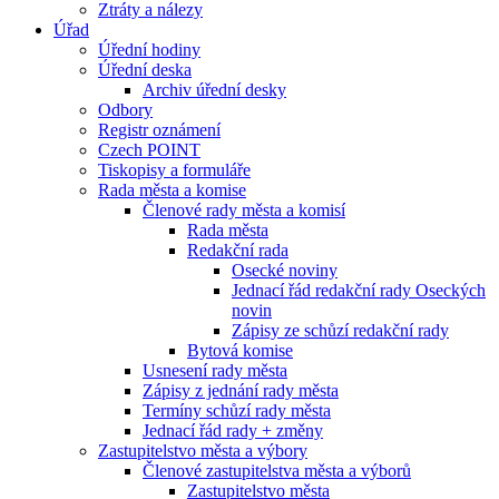
Ztráty a nálezy
Úřad
Úřední hodiny
Úřední deska
Archiv úřední desky
Odbory
Registr oznámení
Czech POINT
Tiskopisy a formuláře
Rada města a komise
Členové rady města a komisí
Rada města
Redakční rada
Osecké noviny
Jednací řád redakční rady Oseckých
novin
Zápisy ze schůzí redakční rady
Bytová komise
Usnesení rady města
Zápisy z jednání rady města
Termíny schůzí rady města
Jednací řád rady + změny
Zastupitelstvo města a výbory
Členové zastupitelstva města a výborů
Zastupitelstvo města