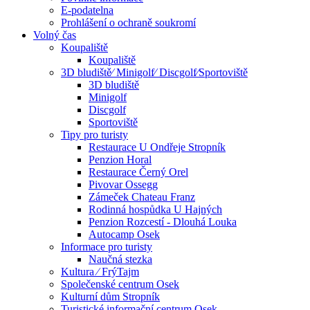
E-podatelna
Prohlášení o ochraně soukromí
Volný čas
Koupaliště
Koupaliště
3D bludiště⁄ Minigolf⁄ Discgolf⁄Sportoviště
3D bludiště
Minigolf
Discgolf
Sportoviště
Tipy pro turisty
Restaurace U Ondřeje Stropník
Penzion Horal
Restaurace Černý Orel
Pivovar Ossegg
Zámeček Chateau Franz
Rodinná hospůdka U Hajných
Penzion Rozcestí - Dlouhá Louka
Autocamp Osek
Informace pro turisty
Naučná stezka
Kultura ⁄ FrýTajm
Společenské centrum Osek
Kulturní dům Stropník
Turistické informační centrum Osek