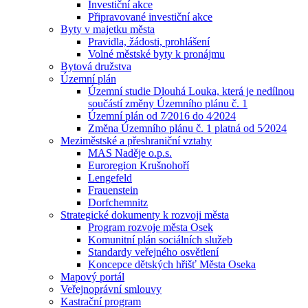
Investiční akce
Připravované investiční akce
Byty v majetku města
Pravidla, žádosti, prohlášení
Volné městské byty k pronájmu
Bytová družstva
Územní plán
Územní studie Dlouhá Louka, která je nedílnou
součástí změny Územního plánu č. 1
Územní plán od 7⁄2016 do 4⁄2024
Změna Územního plánu č. 1 platná od 5⁄2024
Meziměstské a přeshraniční vztahy
MAS Naděje o.p.s.
Euroregion Krušnohoří
Lengefeld
Frauenstein
Dorfchemnitz
Strategické dokumenty k rozvoji města
Program rozvoje města Osek
Komunitní plán sociálních služeb
Standardy veřejného osvětlení
Koncepce dětských hřišť Města Oseka
Mapový portál
Veřejnoprávní smlouvy
Kastrační program