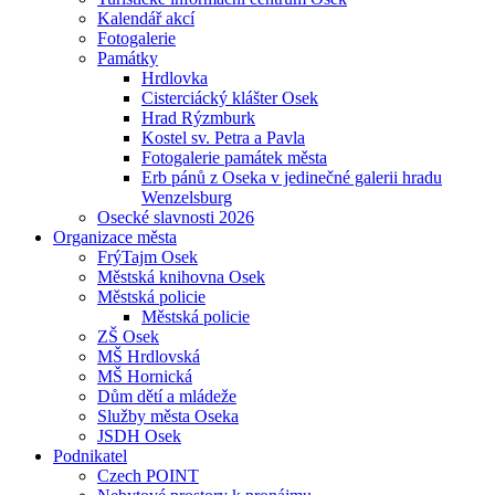
Kalendář akcí
Fotogalerie
Památky
Hrdlovka
Cisterciácký klášter Osek
Hrad Rýzmburk
Kostel sv. Petra a Pavla
Fotogalerie památek města
Erb pánů z Oseka v jedinečné galerii hradu
Wenzelsburg
Osecké slavnosti 2026
Organizace města
FrýTajm Osek
Městská knihovna Osek
Městská policie
Městská policie
ZŠ Osek
MŠ Hrdlovská
MŠ Hornická
Dům dětí a mládeže
Služby města Oseka
JSDH Osek
Podnikatel
Czech POINT