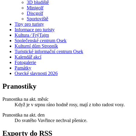
3D bludiště
Minigolf
Discgolf
Sportoviště
Tipy pro turisty
Informace pro turisty
Kultura ⁄ FrýTajm
Společenské centrum Osek
Kulturní dům Stropník
Turistické informační centrum Osek
Kalendář akcí
Fotogalerie
Památky
Osecké slavnosti 2026
Pranostiky
Pranostika na akt. měsíc
Když je v srpnu ráno hodně rosy, mají z toho radost vosy.
Pranostika na akt. den
Do svatého Vavřince nechval pšenice.
Exporty do RSS