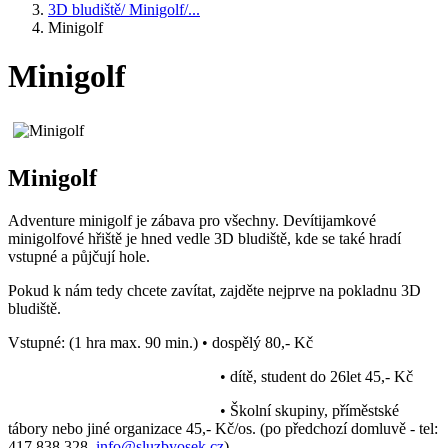
3D bludiště/ Minigolf/...
Minigolf
Minigolf
Minigolf
Adventure minigolf je zábava pro všechny. Devítijamkové
minigolfové hřiště je hned vedle 3D bludiště, kde se také hradí
vstupné a půjčují hole.
Pokud k nám tedy chcete zavítat, zajděte nejprve na pokladnu 3D
bludiště.
Vstupné: (1 hra max. 90 min.) • dospělý 80,- Kč
• dítě, student do 26let 45,- Kč
• Školní skupiny, příměstské
tábory nebo jiné organizace 45,- Kč/os. (po předchozí domluvě - tel:
417 838 328,
info@sluzbyosek.cz
)