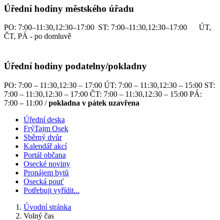
Úřední hodiny městského úřadu
PO: 7:00–11:30,12:30–17:00 ST: 7:00–11:30,12:30–17:00 ÚT,
ČT, PÁ - po domluvě
Úřední hodiny podatelny/pokladny
PO: 7:00 – 11:30,12:30 – 17:00 ÚT: 7:00 – 11:30,12:30 – 15:00 ST:
7:00 – 11:30,12:30 – 17:00 ČT: 7:00 – 11:30,12:30 – 15:00 PÁ:
7:00 – 11:00 /
pokladna v pátek uzavřena
Úřední deska
FrýTajm Osek
Sběrný dvůr
Kalendář akcí
Portál občana
Osecké noviny
Pronájem bytů
Osecká pouť
Potřebuji vyřídit...
Úvodní stránka
Volný čas