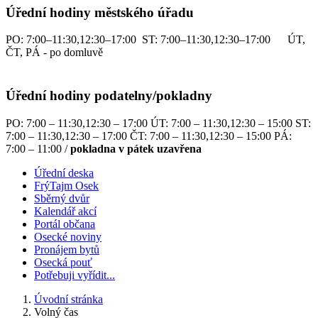
Úřední hodiny městského úřadu
PO: 7:00–11:30,12:30–17:00 ST: 7:00–11:30,12:30–17:00 ÚT,
ČT, PÁ - po domluvě
Úřední hodiny podatelny/pokladny
PO: 7:00 – 11:30,12:30 – 17:00 ÚT: 7:00 – 11:30,12:30 – 15:00 ST:
7:00 – 11:30,12:30 – 17:00 ČT: 7:00 – 11:30,12:30 – 15:00 PÁ:
7:00 – 11:00 /
pokladna v pátek uzavřena
Úřední deska
FrýTajm Osek
Sběrný dvůr
Kalendář akcí
Portál občana
Osecké noviny
Pronájem bytů
Osecká pouť
Potřebuji vyřídit...
Úvodní stránka
Volný čas