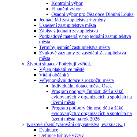
Kontrolní výbor
Finanční výbor
Osadní výbor pro část obce Dlouhá Louka
Jednací řád zastupitelstva + změny
Usnesení zastupitelstva města
Zápisy z jednání zastupitelstva
Podkladové materiály pro jednání zastupitelstva
města
Termíny jednání zastupitelstva města
Zvukové záznamy ze zasedání Zastupitelstva
města
Životní situace ⁄ Potřebuji vyřídit...
Výlep plakátů ve městě
Vítání občánků
Veřejnoprávní dotace z rozpočtu města
Individuální dotace města Osek
Program podpory činnosti dětí a žáků
evidovaných v organizacích a spolcích na
území města
Program podpory činnosti dětí a žáků
evidovaných v organizacích a spolcích na
území města na rok 2026
Krizové řízení (varování obyvatelstva, evakuace...)
Evakuace
Definice tísňové výzvy