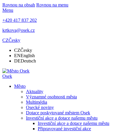
Rovnou na obsah
Rovnou na menu
Menu
+420 417 837 202
krtkova@osek.cz
CZ
Česky
CZ
Česky
EN
English
DE
Deutsch
Osek
Město
Aktuality
Významné osobnosti města
Multimédia
Osecké noviny
Dotace poskytované městem Osek
Investiční akce a dotace našemu městu
Investiční akce a dotace našemu městu
Připravované investiční akce