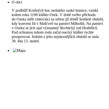
O obci
V podhůří Krušných hor, nedaleko saské hranice, vznikl
kolem roku 1196 klášter Osek. V době svého příchodu
do Oseka měli cisterciáci za sebou již téměř šestileté období,
kdy konvent žil v Mašťově na panství Milhoštů. Na panství
v Oseku se jich ujal významný šlechtický rod Hrabišiců.
Pod ochranou tohoto rodu začal osecký klášter rychle
prosperovat. Jedním z jeho nejslavnějších období se stala
30. léta 13. století.