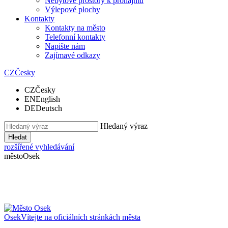
Nebytové prostory k pronájmu
Výlepové plochy
Kontakty
Kontakty na město
Telefonní kontakty
Napište nám
Zajímavé odkazy
CZ
Česky
CZ
Česky
EN
English
DE
Deutsch
Hledaný výraz
Hledat
rozšířené vyhledávání
město
Osek
Osek
Vítejte na oficiálních stránkách města