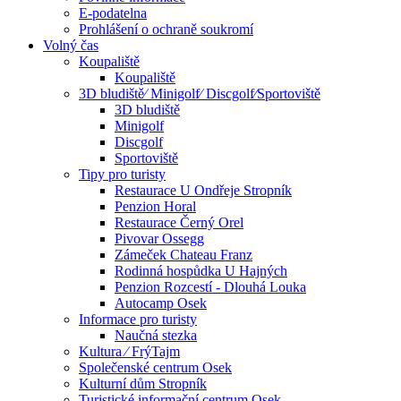
E-podatelna
Prohlášení o ochraně soukromí
Volný čas
Koupaliště
Koupaliště
3D bludiště⁄ Minigolf⁄ Discgolf⁄Sportoviště
3D bludiště
Minigolf
Discgolf
Sportoviště
Tipy pro turisty
Restaurace U Ondřeje Stropník
Penzion Horal
Restaurace Černý Orel
Pivovar Ossegg
Zámeček Chateau Franz
Rodinná hospůdka U Hajných
Penzion Rozcestí - Dlouhá Louka
Autocamp Osek
Informace pro turisty
Naučná stezka
Kultura ⁄ FrýTajm
Společenské centrum Osek
Kulturní dům Stropník
Turistické informační centrum Osek