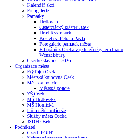
Kalendář akcí
Fotogalerie
Památky
Hrdlovka
Cisterciácký klášter Osek
Hrad Rýzmburk
Kostel sv. Petra a Pavla
Fotogalerie památek města
Erb pánů z Oseka v jedinečné galerii hradu
Wenzelsburg
Osecké slavnosti 2026
Organizace města
FrýTajm Osek
Městská knihovna Osek
Městská policie
Městská policie
ZŠ Osek
MŠ Hrdlovská
MŠ Hornická
Dům dětí a mládeže
Služby města Oseka
JSDH Osek
Podnikatel
Czech POINT