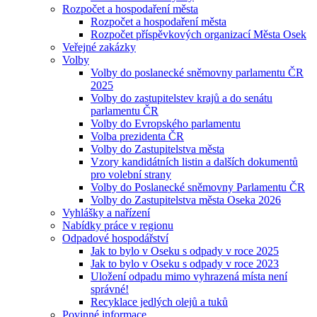
Rozpočet a hospodaření města
Rozpočet a hospodaření města
Rozpočet příspěvkových organizací Města Osek
Veřejné zakázky
Volby
Volby do poslanecké sněmovny parlamentu ČR
2025
Volby do zastupitelstev krajů a do senátu
parlamentu ČR
Volby do Evropského parlamentu
Volba prezidenta ČR
Volby do Zastupitelstva města
Vzory kandidátních listin a dalších dokumentů
pro volební strany
Volby do Poslanecké sněmovny Parlamentu ČR
Volby do Zastupitelstva města Oseka 2026
Vyhlášky a nařízení
Nabídky práce v regionu
Odpadové hospodářství
Jak to bylo v Oseku s odpady v roce 2025
Jak to bylo v Oseku s odpady v roce 2023
Uložení odpadu mimo vyhrazená místa není
správné!
Recyklace jedlých olejů a tuků
Povinné informace