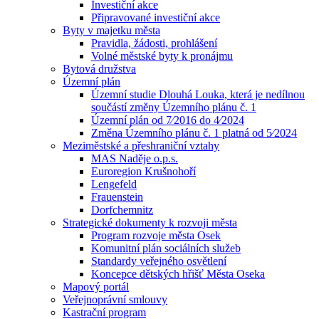
Investiční akce
Připravované investiční akce
Byty v majetku města
Pravidla, žádosti, prohlášení
Volné městské byty k pronájmu
Bytová družstva
Územní plán
Územní studie Dlouhá Louka, která je nedílnou
součástí změny Územního plánu č. 1
Územní plán od 7⁄2016 do 4⁄2024
Změna Územního plánu č. 1 platná od 5⁄2024
Meziměstské a přeshraniční vztahy
MAS Naděje o.p.s.
Euroregion Krušnohoří
Lengefeld
Frauenstein
Dorfchemnitz
Strategické dokumenty k rozvoji města
Program rozvoje města Osek
Komunitní plán sociálních služeb
Standardy veřejného osvětlení
Koncepce dětských hřišť Města Oseka
Mapový portál
Veřejnoprávní smlouvy
Kastrační program