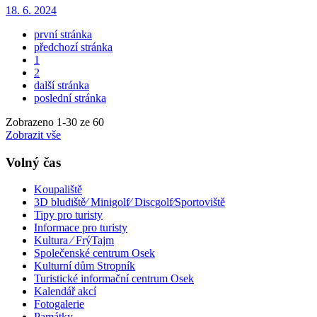
18. 6. 2024
první stránka
předchozí stránka
1
2
další stránka
poslední stránka
Zobrazeno
1
-
30
ze 60
Zobrazit vše
Volný čas
Koupaliště
3D bludiště⁄ Minigolf⁄ Discgolf⁄Sportoviště
Tipy pro turisty
Informace pro turisty
Kultura ⁄ FrýTajm
Společenské centrum Osek
Kulturní dům Stropník
Turistické informační centrum Osek
Kalendář akcí
Fotogalerie
Památky