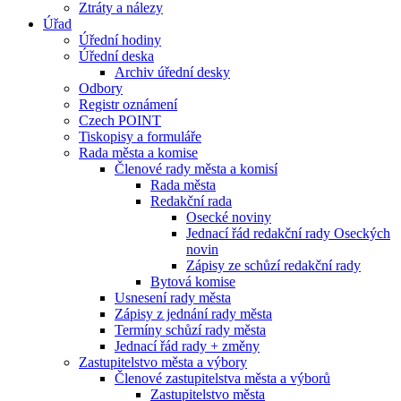
Ztráty a nálezy
Úřad
Úřední hodiny
Úřední deska
Archiv úřední desky
Odbory
Registr oznámení
Czech POINT
Tiskopisy a formuláře
Rada města a komise
Členové rady města a komisí
Rada města
Redakční rada
Osecké noviny
Jednací řád redakční rady Oseckých
novin
Zápisy ze schůzí redakční rady
Bytová komise
Usnesení rady města
Zápisy z jednání rady města
Termíny schůzí rady města
Jednací řád rady + změny
Zastupitelstvo města a výbory
Členové zastupitelstva města a výborů
Zastupitelstvo města