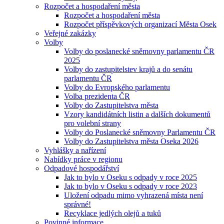
Rozpočet a hospodaření města
Rozpočet a hospodaření města
Rozpočet příspěvkových organizací Města Osek
Veřejné zakázky
Volby
Volby do poslanecké sněmovny parlamentu ČR
2025
Volby do zastupitelstev krajů a do senátu
parlamentu ČR
Volby do Evropského parlamentu
Volba prezidenta ČR
Volby do Zastupitelstva města
Vzory kandidátních listin a dalších dokumentů
pro volební strany
Volby do Poslanecké sněmovny Parlamentu ČR
Volby do Zastupitelstva města Oseka 2026
Vyhlášky a nařízení
Nabídky práce v regionu
Odpadové hospodářství
Jak to bylo v Oseku s odpady v roce 2025
Jak to bylo v Oseku s odpady v roce 2023
Uložení odpadu mimo vyhrazená místa není
správné!
Recyklace jedlých olejů a tuků
Povinné informace