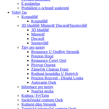
E-podatelna
Prohlášení o ochraně soukromí
Volný čas
Koupaliště
Koupaliště
3D bludiště⁄ Minigolf⁄ Discgolf⁄Sportoviště
3D bludiště
Minigolf
Discgolf
Sportoviště
Tipy pro turisty
Restaurace U Ondřeje Stropník
Penzion Horal
Restaurace Černý Orel
Pivovar Ossegg
Zámeček Chateau Franz
Rodinná hospůdka U Hajných
Penzion Rozcestí - Dlouhá Louka
Autocamp Osek
Informace pro turisty
Naučná stezka
Kultura ⁄ FrýTajm
Společenské centrum Osek
Kulturní dům Stropník
Turistické informační centrum Osek