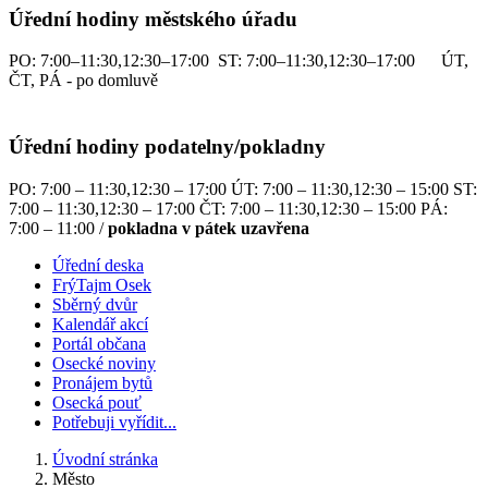
Úřední hodiny městského úřadu
PO: 7:00–11:30,12:30–17:00 ST: 7:00–11:30,12:30–17:00 ÚT,
ČT, PÁ - po domluvě
Úřední hodiny podatelny/pokladny
PO: 7:00 – 11:30,12:30 – 17:00 ÚT: 7:00 – 11:30,12:30 – 15:00 ST:
7:00 – 11:30,12:30 – 17:00 ČT: 7:00 – 11:30,12:30 – 15:00 PÁ:
7:00 – 11:00 /
pokladna v pátek uzavřena
Úřední deska
FrýTajm Osek
Sběrný dvůr
Kalendář akcí
Portál občana
Osecké noviny
Pronájem bytů
Osecká pouť
Potřebuji vyřídit...
Úvodní stránka
Město