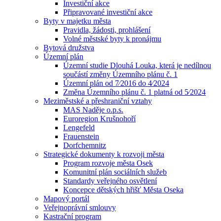
Investiční akce
Připravované investiční akce
Byty v majetku města
Pravidla, žádosti, prohlášení
Volné městské byty k pronájmu
Bytová družstva
Územní plán
Územní studie Dlouhá Louka, která je nedílnou
součástí změny Územního plánu č. 1
Územní plán od 7⁄2016 do 4⁄2024
Změna Územního plánu č. 1 platná od 5⁄2024
Meziměstské a přeshraniční vztahy
MAS Naděje o.p.s.
Euroregion Krušnohoří
Lengefeld
Frauenstein
Dorfchemnitz
Strategické dokumenty k rozvoji města
Program rozvoje města Osek
Komunitní plán sociálních služeb
Standardy veřejného osvětlení
Koncepce dětských hřišť Města Oseka
Mapový portál
Veřejnoprávní smlouvy
Kastrační program