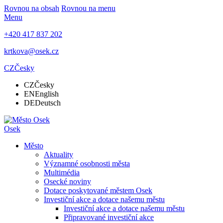
Rovnou na obsah
Rovnou na menu
Menu
+420 417 837 202
krtkova@osek.cz
CZ
Česky
CZ
Česky
EN
English
DE
Deutsch
Osek
Město
Aktuality
Významné osobnosti města
Multimédia
Osecké noviny
Dotace poskytované městem Osek
Investiční akce a dotace našemu městu
Investiční akce a dotace našemu městu
Připravované investiční akce