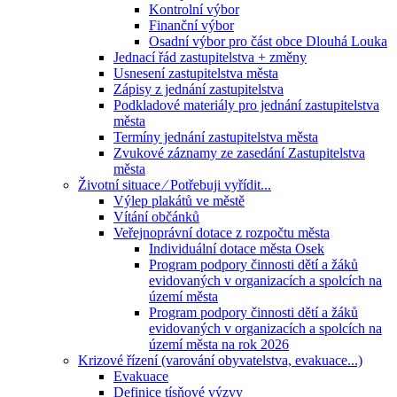
Kontrolní výbor
Finanční výbor
Osadní výbor pro část obce Dlouhá Louka
Jednací řád zastupitelstva + změny
Usnesení zastupitelstva města
Zápisy z jednání zastupitelstva
Podkladové materiály pro jednání zastupitelstva
města
Termíny jednání zastupitelstva města
Zvukové záznamy ze zasedání Zastupitelstva
města
Životní situace ⁄ Potřebuji vyřídit...
Výlep plakátů ve městě
Vítání občánků
Veřejnoprávní dotace z rozpočtu města
Individuální dotace města Osek
Program podpory činnosti dětí a žáků
evidovaných v organizacích a spolcích na
území města
Program podpory činnosti dětí a žáků
evidovaných v organizacích a spolcích na
území města na rok 2026
Krizové řízení (varování obyvatelstva, evakuace...)
Evakuace
Definice tísňové výzvy