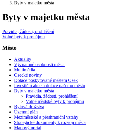
Byty v majetku města
Byty v majetku města
Pravidla, žádosti, prohlášení
Volné byty k pronájmu
Město
Aktuality
Významné osobnosti města
Multimédia
Osecké noviny
Dotace poskytované městem Osek
Investiční akce a dotace našemu městu
Byty v majetku města
Pravidla, žádosti, prohlášení
Volné městské byty k pronájmu
Bytová družstva
Územní plán
Meziměstské a přeshraniční vztahy
Strategické dokumenty k rozvoji města
Mapový portál