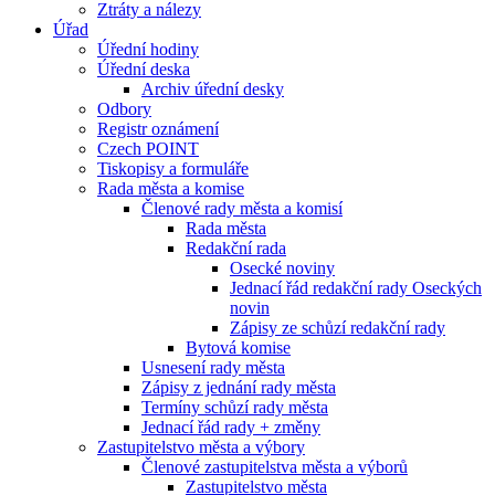
Ztráty a nálezy
Úřad
Úřední hodiny
Úřední deska
Archiv úřední desky
Odbory
Registr oznámení
Czech POINT
Tiskopisy a formuláře
Rada města a komise
Členové rady města a komisí
Rada města
Redakční rada
Osecké noviny
Jednací řád redakční rady Oseckých
novin
Zápisy ze schůzí redakční rady
Bytová komise
Usnesení rady města
Zápisy z jednání rady města
Termíny schůzí rady města
Jednací řád rady + změny
Zastupitelstvo města a výbory
Členové zastupitelstva města a výborů
Zastupitelstvo města