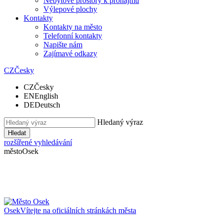
Nebytové prostory k pronájmu
Výlepové plochy
Kontakty
Kontakty na město
Telefonní kontakty
Napište nám
Zajímavé odkazy
CZ
Česky
CZ
Česky
EN
English
DE
Deutsch
Hledaný výraz
Hledat
rozšířené vyhledávání
město
Osek
Osek
Vítejte na oficiálních stránkách města