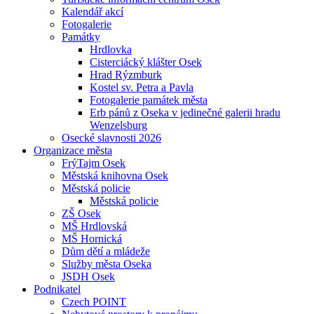
Kalendář akcí
Fotogalerie
Památky
Hrdlovka
Cisterciácký klášter Osek
Hrad Rýzmburk
Kostel sv. Petra a Pavla
Fotogalerie památek města
Erb pánů z Oseka v jedinečné galerii hradu
Wenzelsburg
Osecké slavnosti 2026
Organizace města
FrýTajm Osek
Městská knihovna Osek
Městská policie
Městská policie
ZŠ Osek
MŠ Hrdlovská
MŠ Hornická
Dům dětí a mládeže
Služby města Oseka
JSDH Osek
Podnikatel
Czech POINT