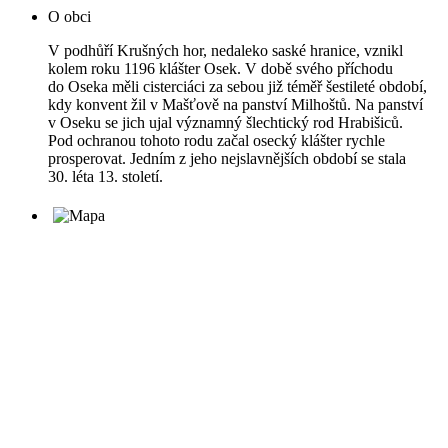
O obci
V podhůří Krušných hor, nedaleko saské hranice, vznikl
kolem roku 1196 klášter Osek. V době svého příchodu
do Oseka měli cisterciáci za sebou již téměř šestileté období,
kdy konvent žil v Mašťově na panství Milhoštů. Na panství
v Oseku se jich ujal významný šlechtický rod Hrabišiců.
Pod ochranou tohoto rodu začal osecký klášter rychle
prosperovat. Jedním z jeho nejslavnějších období se stala
30. léta 13. století.