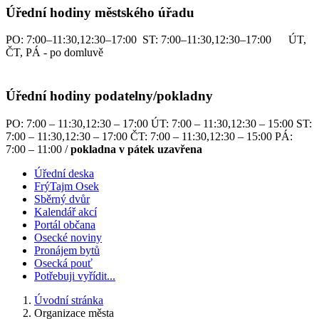
Úřední hodiny městského úřadu
PO: 7:00–11:30,12:30–17:00 ST: 7:00–11:30,12:30–17:00 ÚT,
ČT, PÁ - po domluvě
Úřední hodiny podatelny/pokladny
PO: 7:00 – 11:30,12:30 – 17:00 ÚT: 7:00 – 11:30,12:30 – 15:00 ST:
7:00 – 11:30,12:30 – 17:00 ČT: 7:00 – 11:30,12:30 – 15:00 PÁ:
7:00 – 11:00 /
pokladna v pátek uzavřena
Úřední deska
FrýTajm Osek
Sběrný dvůr
Kalendář akcí
Portál občana
Osecké noviny
Pronájem bytů
Osecká pouť
Potřebuji vyřídit...
Úvodní stránka
Organizace města