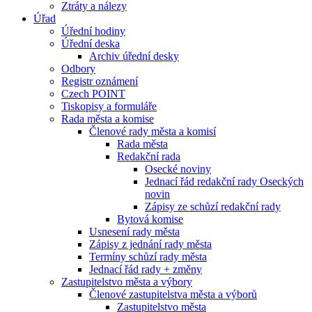
Ztráty a nálezy
Úřad
Úřední hodiny
Úřední deska
Archiv úřední desky
Odbory
Registr oznámení
Czech POINT
Tiskopisy a formuláře
Rada města a komise
Členové rady města a komisí
Rada města
Redakční rada
Osecké noviny
Jednací řád redakční rady Oseckých
novin
Zápisy ze schůzí redakční rady
Bytová komise
Usnesení rady města
Zápisy z jednání rady města
Termíny schůzí rady města
Jednací řád rady + změny
Zastupitelstvo města a výbory
Členové zastupitelstva města a výborů
Zastupitelstvo města