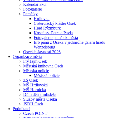
Kalendář akcí
Fotogalerie
Památky
Hrdlovka
Cisterciácký klášter Osek
Hrad Rýzmburk
Kostel sv. Petra a Pavla
Fotogalerie památek města
Erb pánů z Oseka v jedinečné galerii hradu
Wenzelsburg
Osecké slavnosti 2026
Organizace města
FrýTajm Osek
Městská knihovna Osek
Městská policie
Městská policie
ZŠ Osek
MŠ Hrdlovská
MŠ Hornická
Dům dětí a mládeže
Služby města Oseka
JSDH Osek
Podnikatel
Czech POINT