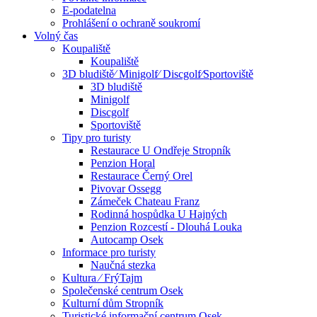
E-podatelna
Prohlášení o ochraně soukromí
Volný čas
Koupaliště
Koupaliště
3D bludiště⁄ Minigolf⁄ Discgolf⁄Sportoviště
3D bludiště
Minigolf
Discgolf
Sportoviště
Tipy pro turisty
Restaurace U Ondřeje Stropník
Penzion Horal
Restaurace Černý Orel
Pivovar Ossegg
Zámeček Chateau Franz
Rodinná hospůdka U Hajných
Penzion Rozcestí - Dlouhá Louka
Autocamp Osek
Informace pro turisty
Naučná stezka
Kultura ⁄ FrýTajm
Společenské centrum Osek
Kulturní dům Stropník
Turistické informační centrum Osek