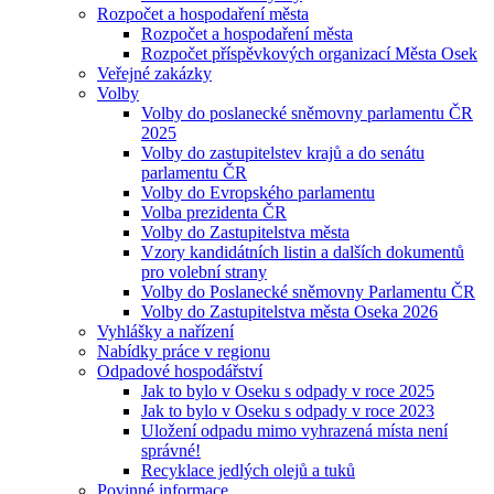
Rozpočet a hospodaření města
Rozpočet a hospodaření města
Rozpočet příspěvkových organizací Města Osek
Veřejné zakázky
Volby
Volby do poslanecké sněmovny parlamentu ČR
2025
Volby do zastupitelstev krajů a do senátu
parlamentu ČR
Volby do Evropského parlamentu
Volba prezidenta ČR
Volby do Zastupitelstva města
Vzory kandidátních listin a dalších dokumentů
pro volební strany
Volby do Poslanecké sněmovny Parlamentu ČR
Volby do Zastupitelstva města Oseka 2026
Vyhlášky a nařízení
Nabídky práce v regionu
Odpadové hospodářství
Jak to bylo v Oseku s odpady v roce 2025
Jak to bylo v Oseku s odpady v roce 2023
Uložení odpadu mimo vyhrazená místa není
správné!
Recyklace jedlých olejů a tuků
Povinné informace