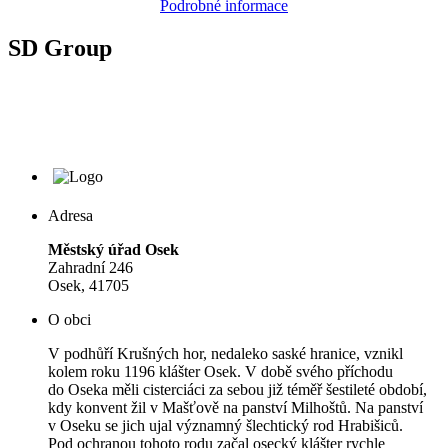
Podrobné informace
SD Group
Adresa
Městský úřad Osek
Zahradní 246
Osek, 41705
O obci
V podhůří Krušných hor, nedaleko saské hranice, vznikl
kolem roku 1196 klášter Osek. V době svého příchodu
do Oseka měli cisterciáci za sebou již téměř šestileté období,
kdy konvent žil v Mašťově na panství Milhoštů. Na panství
v Oseku se jich ujal významný šlechtický rod Hrabišiců.
Pod ochranou tohoto rodu začal osecký klášter rychle