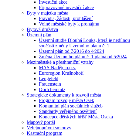
Investiční akce
Připravované investiční akce
Byty v majetku města
Pravidla, žádosti, prohlášení
Volné městské byty k pronájmu
Bytová družstva
Územní plán
Územní studie Dlouhá Louka, která je nedílnou
součástí změny Územního plánu č. 1
Územní plán od 7⁄2016 do 4⁄2024
Změna Územního plánu č. 1 platná od 5⁄2024
Meziměstské a přeshraniční vztahy
MAS Naděje o.p.s.
Euroregion Krušnohoří
Lengefeld
Frauenstein
Dorfchemnitz
Strategické dokumenty k rozvoji města
Program rozvoje města Osek
Komunitní plán sociálních služeb
Standardy veřejného osvětlení
Koncepce dětských hřišť Města Oseka
Mapový portál
Veřejnoprávní smlouvy
Kastrační program