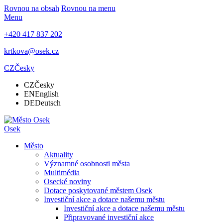
Rovnou na obsah
Rovnou na menu
Menu
+420 417 837 202
krtkova@osek.cz
CZ
Česky
CZ
Česky
EN
English
DE
Deutsch
Osek
Město
Aktuality
Významné osobnosti města
Multimédia
Osecké noviny
Dotace poskytované městem Osek
Investiční akce a dotace našemu městu
Investiční akce a dotace našemu městu
Připravované investiční akce