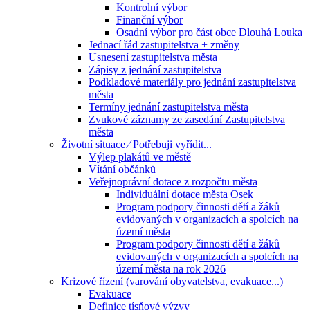
Kontrolní výbor
Finanční výbor
Osadní výbor pro část obce Dlouhá Louka
Jednací řád zastupitelstva + změny
Usnesení zastupitelstva města
Zápisy z jednání zastupitelstva
Podkladové materiály pro jednání zastupitelstva
města
Termíny jednání zastupitelstva města
Zvukové záznamy ze zasedání Zastupitelstva
města
Životní situace ⁄ Potřebuji vyřídit...
Výlep plakátů ve městě
Vítání občánků
Veřejnoprávní dotace z rozpočtu města
Individuální dotace města Osek
Program podpory činnosti dětí a žáků
evidovaných v organizacích a spolcích na
území města
Program podpory činnosti dětí a žáků
evidovaných v organizacích a spolcích na
území města na rok 2026
Krizové řízení (varování obyvatelstva, evakuace...)
Evakuace
Definice tísňové výzvy