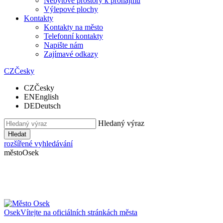
Nebytové prostory k pronájmu
Výlepové plochy
Kontakty
Kontakty na město
Telefonní kontakty
Napište nám
Zajímavé odkazy
CZ
Česky
CZ
Česky
EN
English
DE
Deutsch
Hledaný výraz
Hledat
rozšířené vyhledávání
město
Osek
Osek
Vítejte na oficiálních stránkách města