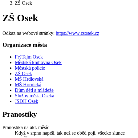
ZŠ Osek
ZŠ Osek
Odkaz na webové stránky:
https://www.zsosek.cz
Organizace města
FrýTajm Osek
Městská knihovna Osek
Městská policie
ZŠ Osek
MŠ Hrdlovská
MŠ Hornická
Dům dětí a mládeže
Služby města Oseka
JSDH Osek
Pranostiky
Pranostika na akt. měsíc
Když v srpnu naprší, tak než se oběd pojí, všecko slunce