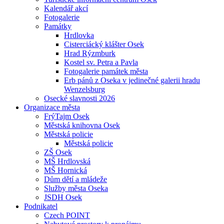
Kalendář akcí
Fotogalerie
Památky
Hrdlovka
Cisterciácký klášter Osek
Hrad Rýzmburk
Kostel sv. Petra a Pavla
Fotogalerie památek města
Erb pánů z Oseka v jedinečné galerii hradu
Wenzelsburg
Osecké slavnosti 2026
Organizace města
FrýTajm Osek
Městská knihovna Osek
Městská policie
Městská policie
ZŠ Osek
MŠ Hrdlovská
MŠ Hornická
Dům dětí a mládeže
Služby města Oseka
JSDH Osek
Podnikatel
Czech POINT