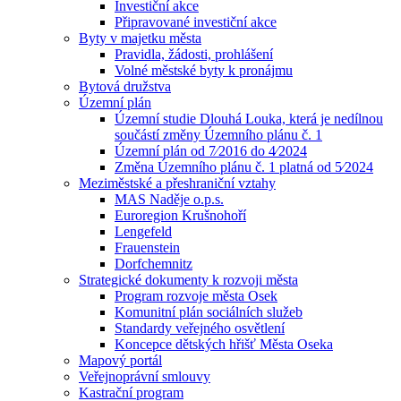
Investiční akce
Připravované investiční akce
Byty v majetku města
Pravidla, žádosti, prohlášení
Volné městské byty k pronájmu
Bytová družstva
Územní plán
Územní studie Dlouhá Louka, která je nedílnou
součástí změny Územního plánu č. 1
Územní plán od 7⁄2016 do 4⁄2024
Změna Územního plánu č. 1 platná od 5⁄2024
Meziměstské a přeshraniční vztahy
MAS Naděje o.p.s.
Euroregion Krušnohoří
Lengefeld
Frauenstein
Dorfchemnitz
Strategické dokumenty k rozvoji města
Program rozvoje města Osek
Komunitní plán sociálních služeb
Standardy veřejného osvětlení
Koncepce dětských hřišť Města Oseka
Mapový portál
Veřejnoprávní smlouvy
Kastrační program