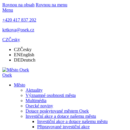
Rovnou na obsah
Rovnou na menu
Menu
+420 417 837 202
krtkova@osek.cz
CZ
Česky
CZ
Česky
EN
English
DE
Deutsch
Osek
Město
Aktuality
Významné osobnosti města
Multimédia
Osecké noviny
Dotace poskytované městem Osek
Investiční akce a dotace našemu městu
Investiční akce a dotace našemu městu
Připravované investiční akce