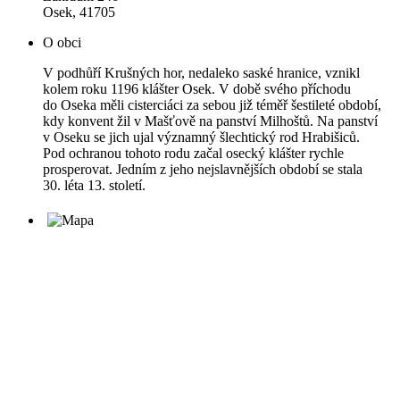
Osek, 41705
O obci
V podhůří Krušných hor, nedaleko saské hranice, vznikl
kolem roku 1196 klášter Osek. V době svého příchodu
do Oseka měli cisterciáci za sebou již téměř šestileté období,
kdy konvent žil v Mašťově na panství Milhoštů. Na panství
v Oseku se jich ujal významný šlechtický rod Hrabišiců.
Pod ochranou tohoto rodu začal osecký klášter rychle
prosperovat. Jedním z jeho nejslavnějších období se stala
30. léta 13. století.