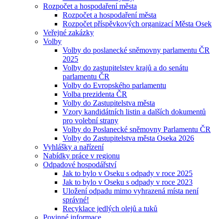
Rozpočet a hospodaření města
Rozpočet a hospodaření města
Rozpočet příspěvkových organizací Města Osek
Veřejné zakázky
Volby
Volby do poslanecké sněmovny parlamentu ČR
2025
Volby do zastupitelstev krajů a do senátu
parlamentu ČR
Volby do Evropského parlamentu
Volba prezidenta ČR
Volby do Zastupitelstva města
Vzory kandidátních listin a dalších dokumentů
pro volební strany
Volby do Poslanecké sněmovny Parlamentu ČR
Volby do Zastupitelstva města Oseka 2026
Vyhlášky a nařízení
Nabídky práce v regionu
Odpadové hospodářství
Jak to bylo v Oseku s odpady v roce 2025
Jak to bylo v Oseku s odpady v roce 2023
Uložení odpadu mimo vyhrazená místa není
správné!
Recyklace jedlých olejů a tuků
Povinné informace