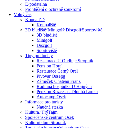
E-podatelna
Prohlášení o ochraně soukromí
Volný čas
Koupaliště
Koupaliště
3D bludiště⁄ Minigolf⁄ Discgolf⁄Sportoviště
3D bludiště
Minigolf
Discgolf
Sportoviště
Tipy pro turisty
Restaurace U Ondřeje Stropník
Penzion Horal
Restaurace Černý Orel
Pivovar Ossegg
Zámeček Chateau Franz
Rodinná hospůdka U Hajných
Penzion Rozcestí - Dlouhá Louka
Autocamp Osek
Informace pro turisty
Naučná stezka
Kultura ⁄ FrýTajm
Společenské centrum Osek
Kulturní dům Stropník
Turistické informační centrum Osek