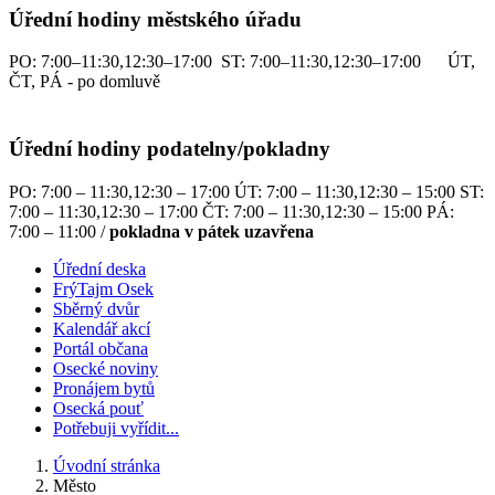
Úřední hodiny městského úřadu
PO: 7:00–11:30,12:30–17:00 ST: 7:00–11:30,12:30–17:00 ÚT,
ČT, PÁ - po domluvě
Úřední hodiny podatelny/pokladny
PO: 7:00 – 11:30,12:30 – 17:00 ÚT: 7:00 – 11:30,12:30 – 15:00 ST:
7:00 – 11:30,12:30 – 17:00 ČT: 7:00 – 11:30,12:30 – 15:00 PÁ:
7:00 – 11:00 /
pokladna v pátek uzavřena
Úřední deska
FrýTajm Osek
Sběrný dvůr
Kalendář akcí
Portál občana
Osecké noviny
Pronájem bytů
Osecká pouť
Potřebuji vyřídit...
Úvodní stránka
Město