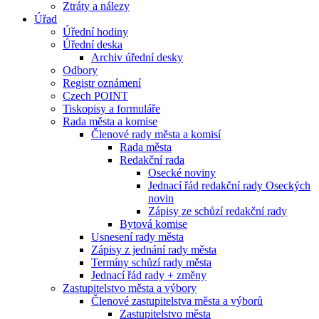
Ztráty a nálezy
Úřad
Úřední hodiny
Úřední deska
Archiv úřední desky
Odbory
Registr oznámení
Czech POINT
Tiskopisy a formuláře
Rada města a komise
Členové rady města a komisí
Rada města
Redakční rada
Osecké noviny
Jednací řád redakční rady Oseckých
novin
Zápisy ze schůzí redakční rady
Bytová komise
Usnesení rady města
Zápisy z jednání rady města
Termíny schůzí rady města
Jednací řád rady + změny
Zastupitelstvo města a výbory
Členové zastupitelstva města a výborů
Zastupitelstvo města