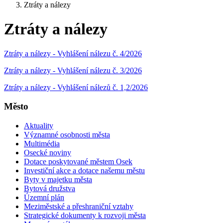
Ztráty a nálezy
Ztráty a nálezy
Ztráty a nálezy - Vyhlášení nálezu č. 4/2026
Ztráty a nálezy - Vyhlášení nálezu č. 3/2026
Ztráty a nálezy - Vyhlášení nálezů č. 1,2/2026
Město
Aktuality
Významné osobnosti města
Multimédia
Osecké noviny
Dotace poskytované městem Osek
Investiční akce a dotace našemu městu
Byty v majetku města
Bytová družstva
Územní plán
Meziměstské a přeshraniční vztahy
Strategické dokumenty k rozvoji města