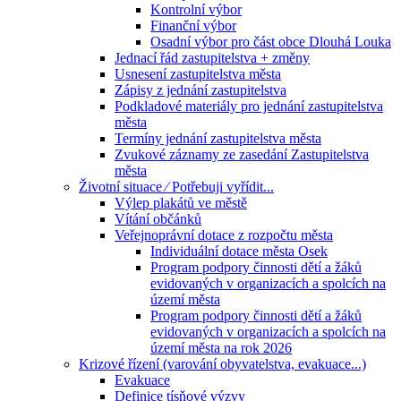
Kontrolní výbor
Finanční výbor
Osadní výbor pro část obce Dlouhá Louka
Jednací řád zastupitelstva + změny
Usnesení zastupitelstva města
Zápisy z jednání zastupitelstva
Podkladové materiály pro jednání zastupitelstva
města
Termíny jednání zastupitelstva města
Zvukové záznamy ze zasedání Zastupitelstva
města
Životní situace ⁄ Potřebuji vyřídit...
Výlep plakátů ve městě
Vítání občánků
Veřejnoprávní dotace z rozpočtu města
Individuální dotace města Osek
Program podpory činnosti dětí a žáků
evidovaných v organizacích a spolcích na
území města
Program podpory činnosti dětí a žáků
evidovaných v organizacích a spolcích na
území města na rok 2026
Krizové řízení (varování obyvatelstva, evakuace...)
Evakuace
Definice tísňové výzvy