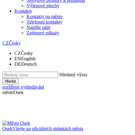
Nebytové prostory k pronájmu
Výlepové plochy
Kontakty
Kontakty na město
Telefonní kontakty
Napište nám
Zajímavé odkazy
CZ
Česky
CZ
Česky
EN
English
DE
Deutsch
Hledaný výraz
Hledat
rozšířené vyhledávání
město
Osek
Osek
Vítejte na oficiálních stránkách města