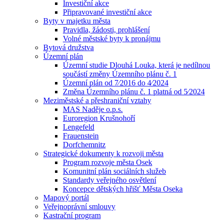
Investiční akce
Připravované investiční akce
Byty v majetku města
Pravidla, žádosti, prohlášení
Volné městské byty k pronájmu
Bytová družstva
Územní plán
Územní studie Dlouhá Louka, která je nedílnou
součástí změny Územního plánu č. 1
Územní plán od 7⁄2016 do 4⁄2024
Změna Územního plánu č. 1 platná od 5⁄2024
Meziměstské a přeshraniční vztahy
MAS Naděje o.p.s.
Euroregion Krušnohoří
Lengefeld
Frauenstein
Dorfchemnitz
Strategické dokumenty k rozvoji města
Program rozvoje města Osek
Komunitní plán sociálních služeb
Standardy veřejného osvětlení
Koncepce dětských hřišť Města Oseka
Mapový portál
Veřejnoprávní smlouvy
Kastrační program