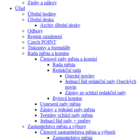
Ztráty a nálezy
Úřad
Úřední hodiny
Úřední deska
Archiv úřední desky
Odbory
Registr oznámení
Czech POINT
Tiskopisy a formuláře
Rada města a komise
Členové rady města a komisí
Rada města
Redakční rada
Osecké noviny
Jednací řád redakční rady Oseckých
novin
Zápisy ze schůzí redakční rady
Bytová komise
Usnesení rady města
Zápisy z jednání rady města
Termíny schůzí rady města
Jednací řád rady + změny
Zastupitelstvo města a výbory
Členové zastupitelstva města a výborů
Zastupitelstvo města