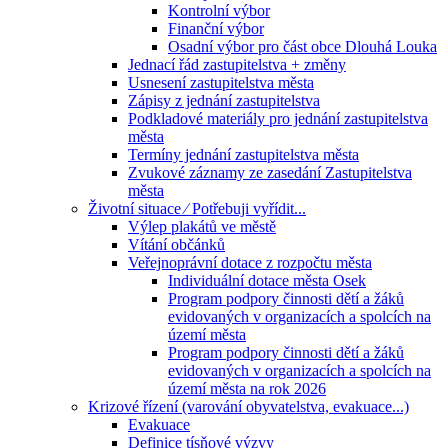
Kontrolní výbor
Finanční výbor
Osadní výbor pro část obce Dlouhá Louka
Jednací řád zastupitelstva + změny
Usnesení zastupitelstva města
Zápisy z jednání zastupitelstva
Podkladové materiály pro jednání zastupitelstva
města
Termíny jednání zastupitelstva města
Zvukové záznamy ze zasedání Zastupitelstva
města
Životní situace ⁄ Potřebuji vyřídit...
Výlep plakátů ve městě
Vítání občánků
Veřejnoprávní dotace z rozpočtu města
Individuální dotace města Osek
Program podpory činnosti dětí a žáků
evidovaných v organizacích a spolcích na
území města
Program podpory činnosti dětí a žáků
evidovaných v organizacích a spolcích na
území města na rok 2026
Krizové řízení (varování obyvatelstva, evakuace...)
Evakuace
Definice tísňové výzvy