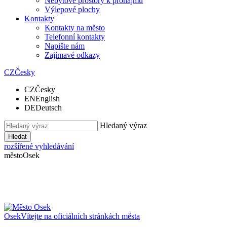
Nebytové prostory k pronájmu
Výlepové plochy
Kontakty
Kontakty na město
Telefonní kontakty
Napište nám
Zajímavé odkazy
CZ
Česky
CZ
Česky
EN
English
DE
Deutsch
Hledaný výraz
Hledat
rozšířené vyhledávání
město
Osek
Osek
Vítejte na oficiálních stránkách města