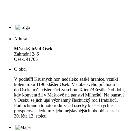
Adresa
Městský úřad Osek
Zahradní 246
Osek, 41705
O obci
V podhůří Krušných hor, nedaleko saské hranice, vznikl
kolem roku 1196 klášter Osek. V době svého příchodu
do Oseka měli cisterciáci za sebou již téměř šestileté období,
kdy konvent žil v Mašťově na panství Milhoštů. Na panství
v Oseku se jich ujal významný šlechtický rod Hrabišiců.
Pod ochranou tohoto rodu začal osecký klášter rychle
prosperovat. Jedním z jeho nejslavnějších období se stala
30. léta 13. století.