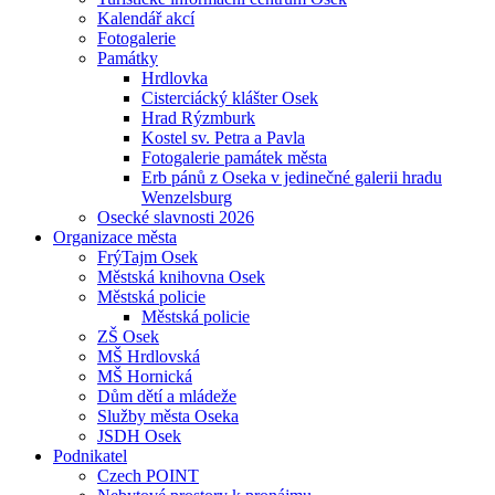
Kalendář akcí
Fotogalerie
Památky
Hrdlovka
Cisterciácký klášter Osek
Hrad Rýzmburk
Kostel sv. Petra a Pavla
Fotogalerie památek města
Erb pánů z Oseka v jedinečné galerii hradu
Wenzelsburg
Osecké slavnosti 2026
Organizace města
FrýTajm Osek
Městská knihovna Osek
Městská policie
Městská policie
ZŠ Osek
MŠ Hrdlovská
MŠ Hornická
Dům dětí a mládeže
Služby města Oseka
JSDH Osek
Podnikatel
Czech POINT