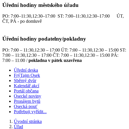
Úřední hodiny městského úřadu
PO: 7:00–11:30,12:30–17:00 ST: 7:00–11:30,12:30–17:00 ÚT,
ČT, PÁ - po domluvě
Úřední hodiny podatelny/pokladny
PO: 7:00 – 11:30,12:30 – 17:00 ÚT: 7:00 – 11:30,12:30 – 15:00 ST:
7:00 – 11:30,12:30 – 17:00 ČT: 7:00 – 11:30,12:30 – 15:00 PÁ:
7:00 – 11:00 /
pokladna v pátek uzavřena
Úřední deska
FrýTajm Osek
Sběrný dvůr
Kalendář akcí
Portál občana
Osecké noviny
Pronájem bytů
Osecká pouť
Potřebuji vyřídit...
Úvodní stránka
Úřad