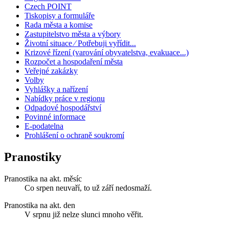
Czech POINT
Tiskopisy a formuláře
Rada města a komise
Zastupitelstvo města a výbory
Životní situace ⁄ Potřebuji vyřídit...
Krizové řízení (varování obyvatelstva, evakuace...)
Rozpočet a hospodaření města
Veřejné zakázky
Volby
Vyhlášky a nařízení
Nabídky práce v regionu
Odpadové hospodářství
Povinné informace
E-podatelna
Prohlášení o ochraně soukromí
Pranostiky
Pranostika na akt. měsíc
Co srpen neuvaří, to už září nedosmaží.
Pranostika na akt. den
V srpnu již nelze slunci mnoho věřit.