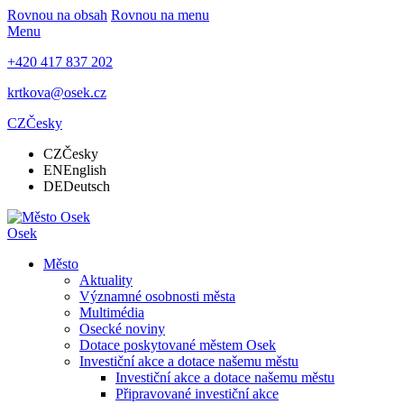
Rovnou na obsah
Rovnou na menu
Menu
+420 417 837 202
krtkova@osek.cz
CZ
Česky
CZ
Česky
EN
English
DE
Deutsch
Osek
Město
Aktuality
Významné osobnosti města
Multimédia
Osecké noviny
Dotace poskytované městem Osek
Investiční akce a dotace našemu městu
Investiční akce a dotace našemu městu
Připravované investiční akce