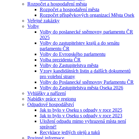
Rozpočet a hospodaření města
Rozpočet a hospodaření města
Rozpočet příspěvkových organizací Města Osek
Veřejné zakázky
Volby
Volby do poslanecké sněmovny parlamentu ČR
2025
Volby do zastupitelstev krajů a do senátu
parlamentu ČR
Volby do Evropského parlamentu
Volba prezidenta ČR
Volby do Zastupitelstva města
Vzory kandidátních listin a dalších dokumentů
pro volební strany
Volby do Poslanecké sněmovny Parlamentu ČR
Volby do Zastupitelstva města Oseka 2026
Vyhlášky a nařízení
Nabídky práce v regionu
Odpadové hospodářství
Jak to bylo v Oseku s odpady v roce 2025
Jak to bylo v Oseku s odpady v roce 2023
Uložení odpadu mimo vyhrazená místa není
správné!
Recyklace jedlých olejů a tuků
Povinné informace