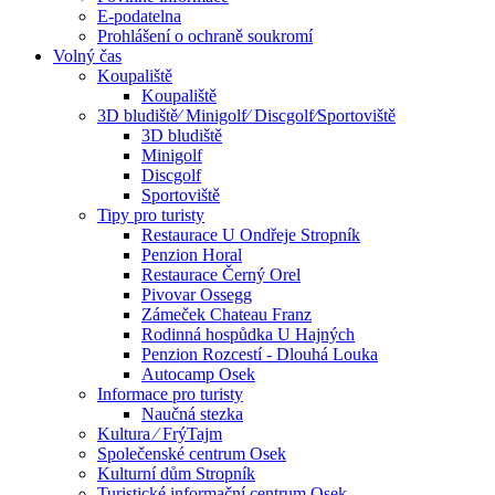
E-podatelna
Prohlášení o ochraně soukromí
Volný čas
Koupaliště
Koupaliště
3D bludiště⁄ Minigolf⁄ Discgolf⁄Sportoviště
3D bludiště
Minigolf
Discgolf
Sportoviště
Tipy pro turisty
Restaurace U Ondřeje Stropník
Penzion Horal
Restaurace Černý Orel
Pivovar Ossegg
Zámeček Chateau Franz
Rodinná hospůdka U Hajných
Penzion Rozcestí - Dlouhá Louka
Autocamp Osek
Informace pro turisty
Naučná stezka
Kultura ⁄ FrýTajm
Společenské centrum Osek
Kulturní dům Stropník
Turistické informační centrum Osek