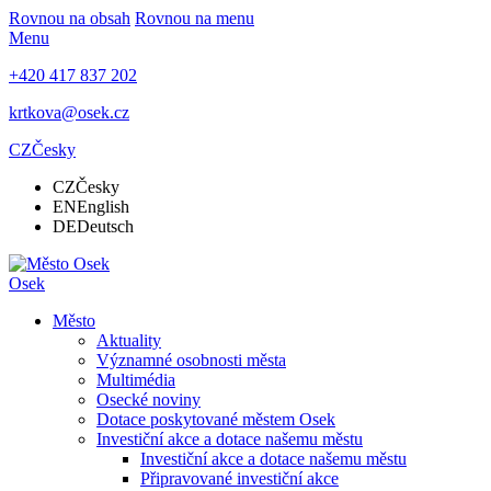
Rovnou na obsah
Rovnou na menu
Menu
+420 417 837 202
krtkova@osek.cz
CZ
Česky
CZ
Česky
EN
English
DE
Deutsch
Osek
Město
Aktuality
Významné osobnosti města
Multimédia
Osecké noviny
Dotace poskytované městem Osek
Investiční akce a dotace našemu městu
Investiční akce a dotace našemu městu
Připravované investiční akce