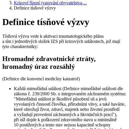
Krizové řízení (varování obyvatelstva,...
Definice tísňové výzvy
Definice tísňové výzvy
Tísňová výzva vede k aktivaci traumatologického plánu
a tím i jednotlivých složek IZS při krizových událostech, jež mají
tyto charakteristiky:
Hromadné zdravotnické ztráty,
hromadný úraz rozsáhlý
(Definice dle konvencí medicíny katastrof)
Každá mimořádná událost (Definice mimořádné události dle
zákona č. 239/2000 Sb. o integrovaném záchranném systému:
"Mimořádná událost je škodlivé působení sil a jevů
vyvolaných činností člověka, přírodními vlivy, a také havárie,
které ohrožují život, zdraví, majetek nebo životní prostředí
a vyžadují provedení záchranných a likvidačních prací"),
při níž dojde k poškození zdravotního stavu u minimálně
10 postižených a tento stav nejsou kapacitně schopny