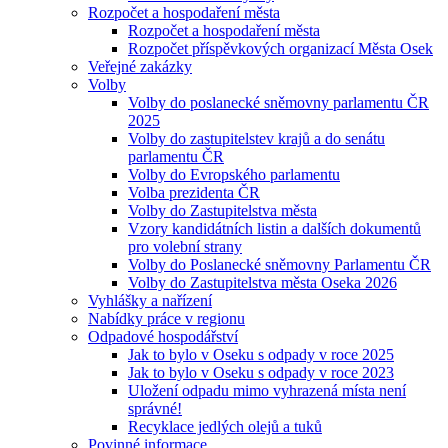
Rozpočet a hospodaření města
Rozpočet a hospodaření města
Rozpočet příspěvkových organizací Města Osek
Veřejné zakázky
Volby
Volby do poslanecké sněmovny parlamentu ČR
2025
Volby do zastupitelstev krajů a do senátu
parlamentu ČR
Volby do Evropského parlamentu
Volba prezidenta ČR
Volby do Zastupitelstva města
Vzory kandidátních listin a dalších dokumentů
pro volební strany
Volby do Poslanecké sněmovny Parlamentu ČR
Volby do Zastupitelstva města Oseka 2026
Vyhlášky a nařízení
Nabídky práce v regionu
Odpadové hospodářství
Jak to bylo v Oseku s odpady v roce 2025
Jak to bylo v Oseku s odpady v roce 2023
Uložení odpadu mimo vyhrazená místa není
správné!
Recyklace jedlých olejů a tuků
Povinné informace