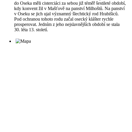
do Oseka měli cisterciáci za sebou již téměř šestileté období,
kdy konvent žil v Mašťově na panství Milhoštů. Na panství
v Oseku se jich ujal významný šlechtický rod Hrabišiců.
Pod ochranou tohoto rodu začal osecký klášter rychle
prosperovat. Jedním z jeho nejslavnějších období se stala
30. léta 13. století.