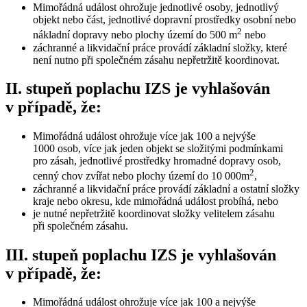
Mimořádná událost ohrožuje jednotlivé osoby, jednotlivý
objekt nebo část, jednotlivé dopravní prostředky osobní nebo
2
nákladní dopravy nebo plochy území do 500 m
nebo
záchranné a likvidační práce provádí základní složky, které
není nutno při společném zásahu nepřetržitě koordinovat.
II. stupeň poplachu IZS je vyhlašován
v případě, že:
Mimořádná událost ohrožuje více jak 100 a nejvýše
1000 osob, více jak jeden objekt se složitými podmínkami
pro zásah, jednotlivé prostředky hromadné dopravy osob,
2
cenný chov zvířat nebo plochy území do 10 000m
,
záchranné a likvidační práce provádí základní a ostatní složky
kraje nebo okresu, kde mimořádná událost probíhá, nebo
je nutné nepřetržitě koordinovat složky velitelem zásahu
při společném zásahu.
III. stupeň poplachu IZS je vyhlašován
v případě, že:
Mimořádná událost ohrožuje více jak 100 a nejvýše