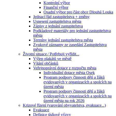
Kontrolní výbor
Finanční výbor
Osadní výbor pro část obce Dlouhá Louka
Jednací řád zastupitelstva + změny
Usnesení zastupitelstva města
Zápisy z jednání zastupitelstva
Podkladové materiály pro jednání zastupitelstva
města
Termíny jednání zastupitelstva města
Zvukové záznamy ze zasedání Zastupitelstva
města
Životní situace ⁄ Potřebuji vyřídit...
Výlep plakátů ve městě
Vítání občánků
Veřejnoprávní dotace z rozpočtu města
Individuální dotace města Osek
Program podpory činnosti dětí a žáků
evidovaných v organizacích a spolcích na
území města
Program podpory činnosti dětí a žáků
evidovaných v organizacích a spolcích na
území města na rok 2026
Krizové řízení (varování obyvatelstva, evakuace...)
Evakuace
Definice tísňové výzvy