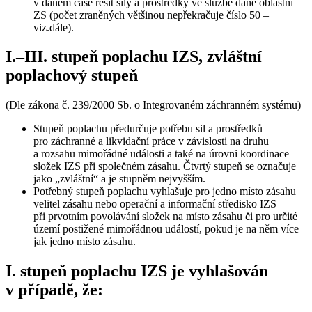
v daném čase řešit síly a prostředky ve službě dané oblastní
ZS (počet zraněných většinou nepřekračuje číslo 50 –
viz.dále).
I.–III. stupeň poplachu IZS, zvláštní
poplachový stupeň
(Dle zákona č. 239/2000 Sb. o Integrovaném záchranném systému)
Stupeň poplachu předurčuje potřebu sil a prostředků
pro záchranné a likvidační práce v závislosti na druhu
a rozsahu mimořádné události a také na úrovni koordinace
složek IZS při společném zásahu. Čtvrtý stupeň se označuje
jako „zvláštní“ a je stupněm nejvyšším.
Potřebný stupeň poplachu vyhlašuje pro jedno místo zásahu
velitel zásahu nebo operační a informační středisko IZS
při prvotním povolávání složek na místo zásahu či pro určité
území postižené mimořádnou událostí, pokud je na něm více
jak jedno místo zásahu.
I. stupeň poplachu IZS je vyhlašován
v případě, že: