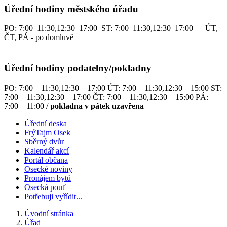
Úřední hodiny městského úřadu
PO: 7:00–11:30,12:30–17:00 ST: 7:00–11:30,12:30–17:00 ÚT,
ČT, PÁ - po domluvě
Úřední hodiny podatelny/pokladny
PO: 7:00 – 11:30,12:30 – 17:00 ÚT: 7:00 – 11:30,12:30 – 15:00 ST:
7:00 – 11:30,12:30 – 17:00 ČT: 7:00 – 11:30,12:30 – 15:00 PÁ:
7:00 – 11:00 /
pokladna v pátek uzavřena
Úřední deska
FrýTajm Osek
Sběrný dvůr
Kalendář akcí
Portál občana
Osecké noviny
Pronájem bytů
Osecká pouť
Potřebuji vyřídit...
Úvodní stránka
Úřad