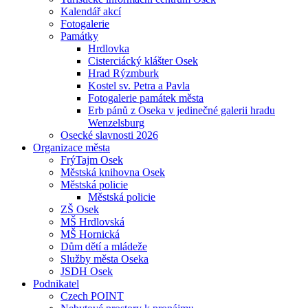
Kalendář akcí
Fotogalerie
Památky
Hrdlovka
Cisterciácký klášter Osek
Hrad Rýzmburk
Kostel sv. Petra a Pavla
Fotogalerie památek města
Erb pánů z Oseka v jedinečné galerii hradu
Wenzelsburg
Osecké slavnosti 2026
Organizace města
FrýTajm Osek
Městská knihovna Osek
Městská policie
Městská policie
ZŠ Osek
MŠ Hrdlovská
MŠ Hornická
Dům dětí a mládeže
Služby města Oseka
JSDH Osek
Podnikatel
Czech POINT