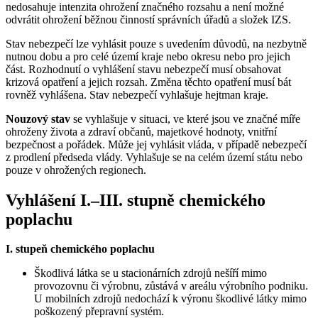
nedosahuje intenzita ohrožení značného rozsahu a není možné
odvrátit ohrožení běžnou činností správních úřadů a složek IZS.
Stav nebezpečí lze vyhlásit pouze s uvedením důvodů, na nezbytně
nutnou dobu a pro celé území kraje nebo okresu nebo pro jejich
část. Rozhodnutí o vyhlášení stavu nebezpečí musí obsahovat
krizová opatření a jejich rozsah. Změna těchto opatření musí bát
rovněž vyhlášena. Stav nebezpečí vyhlašuje hejtman kraje.
Nouzový stav
se vyhlašuje v situaci, ve které jsou ve značné míře
ohroženy života a zdraví občanů, majetkové hodnoty, vnitřní
bezpečnost a pořádek. Může jej vyhlásit vláda, v případě nebezpečí
z prodlení předseda vlády. Vyhlašuje se na celém území státu nebo
pouze v ohrožených regionech.
Vyhlášení I.–III. stupně chemického
poplachu
I. stupeň chemického poplachu
Škodlivá látka se u stacionárních zdrojů nešíří mimo
provozovnu či výrobnu, zůstává v areálu výrobního podniku.
U mobilních zdrojů nedochází k výronu škodlivé látky mimo
poškozený přepravní systém.