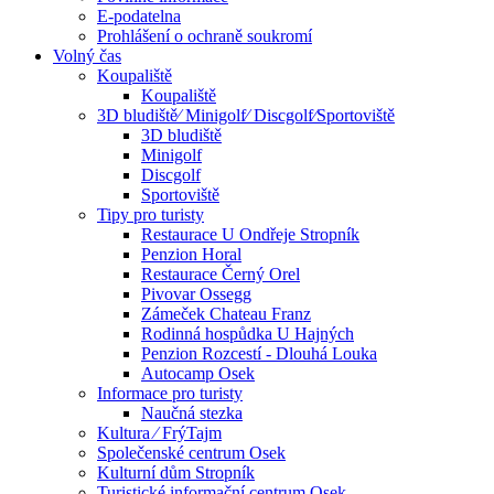
E-podatelna
Prohlášení o ochraně soukromí
Volný čas
Koupaliště
Koupaliště
3D bludiště⁄ Minigolf⁄ Discgolf⁄Sportoviště
3D bludiště
Minigolf
Discgolf
Sportoviště
Tipy pro turisty
Restaurace U Ondřeje Stropník
Penzion Horal
Restaurace Černý Orel
Pivovar Ossegg
Zámeček Chateau Franz
Rodinná hospůdka U Hajných
Penzion Rozcestí - Dlouhá Louka
Autocamp Osek
Informace pro turisty
Naučná stezka
Kultura ⁄ FrýTajm
Společenské centrum Osek
Kulturní dům Stropník
Turistické informační centrum Osek