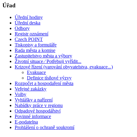
Úřad
Úřední hodiny
Úřední deska
Odbory
Registr oznámení
Czech POINT
Tiskopisy a formuláře
Rada města a komise
Zastupitelstvo města a výbory
Životní situace ⁄ Potřebuji vyřídit...
Krizové řízení (varování obyvatelstva, evakuace...)
Evakuace
Definice tísňové výzvy
Rozpočet a hospodaření města
Veřejné zakázky
Volby
Vyhlášky a nařízení
Nabídky práce v regionu
Odpadové hospodářství
Povinné informace
E-podatelna
Prohlášení o ochraně soukromí