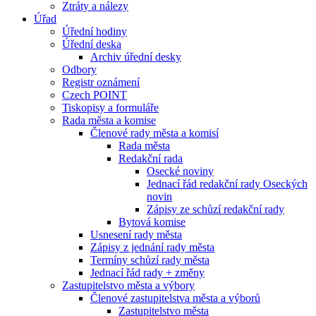
Ztráty a nálezy
Úřad
Úřední hodiny
Úřední deska
Archiv úřední desky
Odbory
Registr oznámení
Czech POINT
Tiskopisy a formuláře
Rada města a komise
Členové rady města a komisí
Rada města
Redakční rada
Osecké noviny
Jednací řád redakční rady Oseckých
novin
Zápisy ze schůzí redakční rady
Bytová komise
Usnesení rady města
Zápisy z jednání rady města
Termíny schůzí rady města
Jednací řád rady + změny
Zastupitelstvo města a výbory
Členové zastupitelstva města a výborů
Zastupitelstvo města