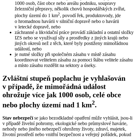
1000 osob, část obce nebo areálu podniku, soupravy
železniční přepravy, několik chovů hospodářských zvířat,
2
plochy území do 1 km
, povodí řek, produktovody, jde
o hromadnou havárii v silniční dopravě nebo o havárii
v letecké dopravě, nebo
záchranné a likvidační práce provádí základní a ostatní složky
IZS nebo se využívají síly a prostředky z jiných krajů nebo
jiných okresů než z těch, které byly postiženy mimořádnou
událostí, nebo
je nutné složky při společném zásahu v místě zásahu
koordinovat velitelem zásahu za pomoci štábu velitele zásahu
a místo zásahu rozdělit na sektory a úseky.
Zvláštní stupeň poplachu je vyhlašován
v případě, že mimořádná událost
ohrožuje více jak 1000 osob, celé obce
2
nebo plochy území nad 1 km
.
Stav nebezpečí
se jako bezodkladné opatření může vyhlásit, jsou-li
v případě živelní pohromy, ekologické nebo průmyslové havárie,
nehody nebo jiného nebezpečí ohroženy životy, zdraví, majetek,
životní prostředí nebo vnitřní bezpečnost a veřejný pořádek, pokud