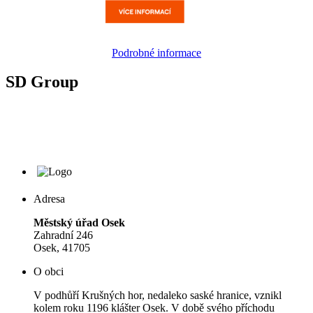
Podrobné informace
SD Group
Adresa
Městský úřad Osek
Zahradní 246
Osek, 41705
O obci
V podhůří Krušných hor, nedaleko saské hranice, vznikl
kolem roku 1196 klášter Osek. V době svého příchodu