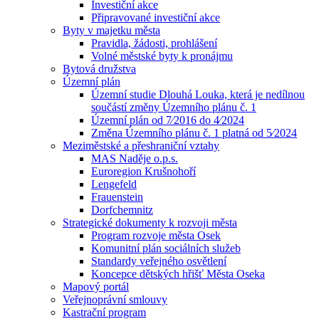
Investiční akce
Připravované investiční akce
Byty v majetku města
Pravidla, žádosti, prohlášení
Volné městské byty k pronájmu
Bytová družstva
Územní plán
Územní studie Dlouhá Louka, která je nedílnou
součástí změny Územního plánu č. 1
Územní plán od 7⁄2016 do 4⁄2024
Změna Územního plánu č. 1 platná od 5⁄2024
Meziměstské a přeshraniční vztahy
MAS Naděje o.p.s.
Euroregion Krušnohoří
Lengefeld
Frauenstein
Dorfchemnitz
Strategické dokumenty k rozvoji města
Program rozvoje města Osek
Komunitní plán sociálních služeb
Standardy veřejného osvětlení
Koncepce dětských hřišť Města Oseka
Mapový portál
Veřejnoprávní smlouvy
Kastrační program