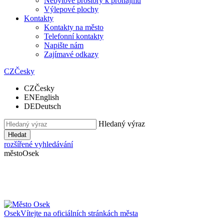
Nebytové prostory k pronájmu
Výlepové plochy
Kontakty
Kontakty na město
Telefonní kontakty
Napište nám
Zajímavé odkazy
CZ
Česky
CZ
Česky
EN
English
DE
Deutsch
Hledaný výraz
Hledat
rozšířené vyhledávání
město
Osek
Osek
Vítejte na oficiálních stránkách města