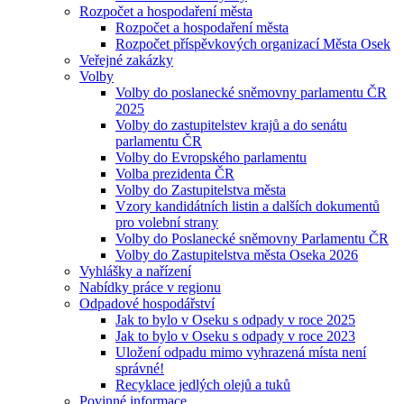
Rozpočet a hospodaření města
Rozpočet a hospodaření města
Rozpočet příspěvkových organizací Města Osek
Veřejné zakázky
Volby
Volby do poslanecké sněmovny parlamentu ČR
2025
Volby do zastupitelstev krajů a do senátu
parlamentu ČR
Volby do Evropského parlamentu
Volba prezidenta ČR
Volby do Zastupitelstva města
Vzory kandidátních listin a dalších dokumentů
pro volební strany
Volby do Poslanecké sněmovny Parlamentu ČR
Volby do Zastupitelstva města Oseka 2026
Vyhlášky a nařízení
Nabídky práce v regionu
Odpadové hospodářství
Jak to bylo v Oseku s odpady v roce 2025
Jak to bylo v Oseku s odpady v roce 2023
Uložení odpadu mimo vyhrazená místa není
správné!
Recyklace jedlých olejů a tuků
Povinné informace