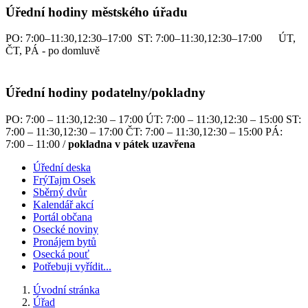
Úřední hodiny městského úřadu
PO: 7:00–11:30,12:30–17:00 ST: 7:00–11:30,12:30–17:00 ÚT,
ČT, PÁ - po domluvě
Úřední hodiny podatelny/pokladny
PO: 7:00 – 11:30,12:30 – 17:00 ÚT: 7:00 – 11:30,12:30 – 15:00 ST:
7:00 – 11:30,12:30 – 17:00 ČT: 7:00 – 11:30,12:30 – 15:00 PÁ:
7:00 – 11:00 /
pokladna v pátek uzavřena
Úřední deska
FrýTajm Osek
Sběrný dvůr
Kalendář akcí
Portál občana
Osecké noviny
Pronájem bytů
Osecká pouť
Potřebuji vyřídit...
Úvodní stránka
Úřad