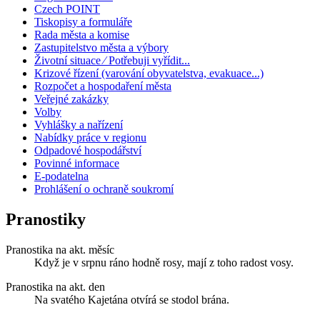
Czech POINT
Tiskopisy a formuláře
Rada města a komise
Zastupitelstvo města a výbory
Životní situace ⁄ Potřebuji vyřídit...
Krizové řízení (varování obyvatelstva, evakuace...)
Rozpočet a hospodaření města
Veřejné zakázky
Volby
Vyhlášky a nařízení
Nabídky práce v regionu
Odpadové hospodářství
Povinné informace
E-podatelna
Prohlášení o ochraně soukromí
Pranostiky
Pranostika na akt. měsíc
Když je v srpnu ráno hodně rosy, mají z toho radost vosy.
Pranostika na akt. den
Na svatého Kajetána otvírá se stodol brána.