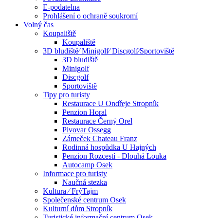
E-podatelna
Prohlášení o ochraně soukromí
Volný čas
Koupaliště
Koupaliště
3D bludiště⁄ Minigolf⁄ Discgolf⁄Sportoviště
3D bludiště
Minigolf
Discgolf
Sportoviště
Tipy pro turisty
Restaurace U Ondřeje Stropník
Penzion Horal
Restaurace Černý Orel
Pivovar Ossegg
Zámeček Chateau Franz
Rodinná hospůdka U Hajných
Penzion Rozcestí - Dlouhá Louka
Autocamp Osek
Informace pro turisty
Naučná stezka
Kultura ⁄ FrýTajm
Společenské centrum Osek
Kulturní dům Stropník
Turistické informační centrum Osek