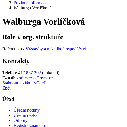
Povinné informace
Walburga Vorlíčková
Walburga Vorlíčková
Role v org. struktuře
Referentka -
Výstavby a místního hospodářství
Kontakty
Telefon:
417 837 202
(linka 29)
E-mail:
vorlickova@osek.cz
Stáhnout vizitku (vCard)
Zpět
Úřad
Úřední hodiny
Úřední deska
Odbory
Registr oznámení