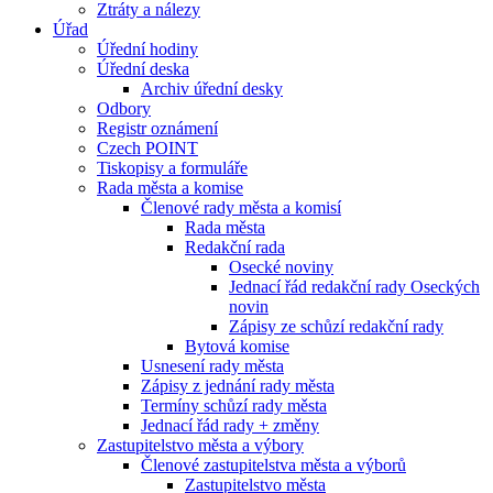
Ztráty a nálezy
Úřad
Úřední hodiny
Úřední deska
Archiv úřední desky
Odbory
Registr oznámení
Czech POINT
Tiskopisy a formuláře
Rada města a komise
Členové rady města a komisí
Rada města
Redakční rada
Osecké noviny
Jednací řád redakční rady Oseckých
novin
Zápisy ze schůzí redakční rady
Bytová komise
Usnesení rady města
Zápisy z jednání rady města
Termíny schůzí rady města
Jednací řád rady + změny
Zastupitelstvo města a výbory
Členové zastupitelstva města a výborů
Zastupitelstvo města