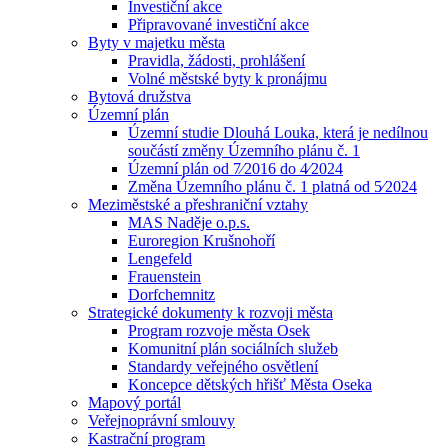
Investiční akce
Připravované investiční akce
Byty v majetku města
Pravidla, žádosti, prohlášení
Volné městské byty k pronájmu
Bytová družstva
Územní plán
Územní studie Dlouhá Louka, která je nedílnou
součástí změny Územního plánu č. 1
Územní plán od 7⁄2016 do 4⁄2024
Změna Územního plánu č. 1 platná od 5⁄2024
Meziměstské a přeshraniční vztahy
MAS Naděje o.p.s.
Euroregion Krušnohoří
Lengefeld
Frauenstein
Dorfchemnitz
Strategické dokumenty k rozvoji města
Program rozvoje města Osek
Komunitní plán sociálních služeb
Standardy veřejného osvětlení
Koncepce dětských hřišť Města Oseka
Mapový portál
Veřejnoprávní smlouvy
Kastrační program