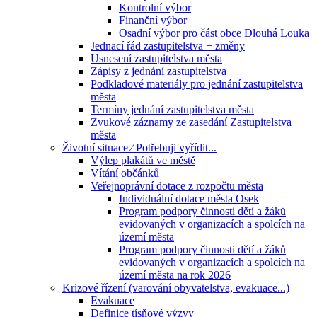
Kontrolní výbor
Finanční výbor
Osadní výbor pro část obce Dlouhá Louka
Jednací řád zastupitelstva + změny
Usnesení zastupitelstva města
Zápisy z jednání zastupitelstva
Podkladové materiály pro jednání zastupitelstva
města
Termíny jednání zastupitelstva města
Zvukové záznamy ze zasedání Zastupitelstva
města
Životní situace ⁄ Potřebuji vyřídit...
Výlep plakátů ve městě
Vítání občánků
Veřejnoprávní dotace z rozpočtu města
Individuální dotace města Osek
Program podpory činnosti dětí a žáků
evidovaných v organizacích a spolcích na
území města
Program podpory činnosti dětí a žáků
evidovaných v organizacích a spolcích na
území města na rok 2026
Krizové řízení (varování obyvatelstva, evakuace...)
Evakuace
Definice tísňové výzvy