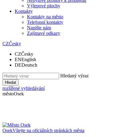
Nebytové prostory k pronájmu
Výlepové plochy
Kontakty
Kontakty na město
Telefonní kontakty
Napište nám
Zajímavé odkazy
CZ
Česky
CZ
Česky
EN
English
DE
Deutsch
Hledaný výraz
Hledat
rozšířené vyhledávání
město
Osek
Osek
Vítejte na oficiálních stránkách města