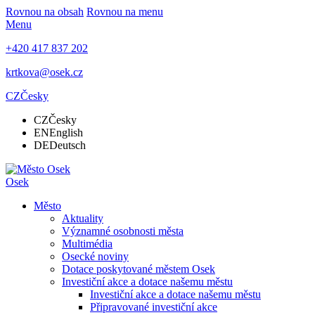
Rovnou na obsah
Rovnou na menu
Menu
+420 417 837 202
krtkova@osek.cz
CZ
Česky
CZ
Česky
EN
English
DE
Deutsch
Osek
Město
Aktuality
Významné osobnosti města
Multimédia
Osecké noviny
Dotace poskytované městem Osek
Investiční akce a dotace našemu městu
Investiční akce a dotace našemu městu
Připravované investiční akce