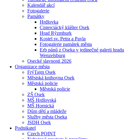
Kalendář akcí
Fotogalerie
Památky
Hrdlovka
Cisterciácký klášter Osek
Hrad Rýzmburk
Kostel sv. Petra a Pavla
Fotogalerie památek města
Erb pánů z Oseka v jedinečné galerii hradu
Wenzelsburg
Osecké slavnosti 2026
Organizace města
FrýTajm Osek
Městská knihovna Osek
Městská policie
Městská policie
ZŠ Osek
MŠ Hrdlovská
MŠ Hornická
Dům dětí a mládeže
Služby města Oseka
JSDH Osek
Podnikatel
Czech POINT