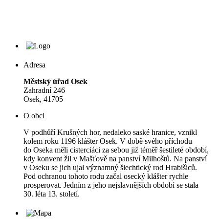
Adresa
Městský úřad Osek
Zahradní 246
Osek, 41705
O obci
V podhůří Krušných hor, nedaleko saské hranice, vznikl
kolem roku 1196 klášter Osek. V době svého příchodu
do Oseka měli cisterciáci za sebou již téměř šestileté období,
kdy konvent žil v Mašťově na panství Milhoštů. Na panství
v Oseku se jich ujal významný šlechtický rod Hrabišiců.
Pod ochranou tohoto rodu začal osecký klášter rychle
prosperovat. Jedním z jeho nejslavnějších období se stala
30. léta 13. století.