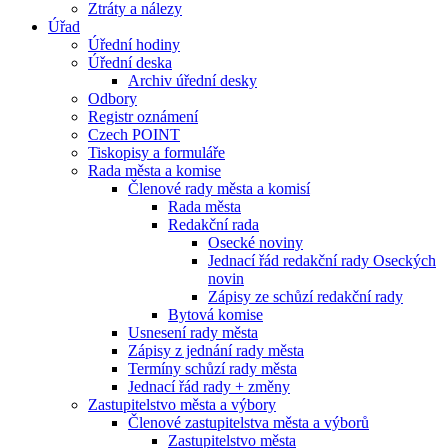
Ztráty a nálezy
Úřad
Úřední hodiny
Úřední deska
Archiv úřední desky
Odbory
Registr oznámení
Czech POINT
Tiskopisy a formuláře
Rada města a komise
Členové rady města a komisí
Rada města
Redakční rada
Osecké noviny
Jednací řád redakční rady Oseckých
novin
Zápisy ze schůzí redakční rady
Bytová komise
Usnesení rady města
Zápisy z jednání rady města
Termíny schůzí rady města
Jednací řád rady + změny
Zastupitelstvo města a výbory
Členové zastupitelstva města a výborů
Zastupitelstvo města