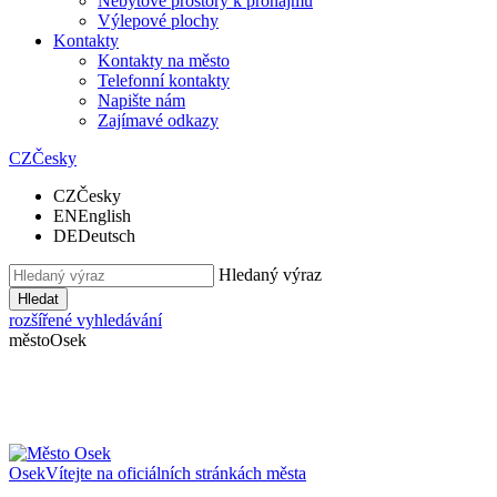
Nebytové prostory k pronájmu
Výlepové plochy
Kontakty
Kontakty na město
Telefonní kontakty
Napište nám
Zajímavé odkazy
CZ
Česky
CZ
Česky
EN
English
DE
Deutsch
Hledaný výraz
Hledat
rozšířené vyhledávání
město
Osek
Osek
Vítejte na oficiálních stránkách města