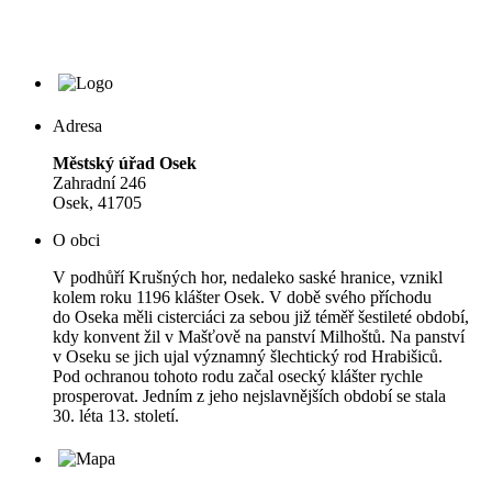
Adresa
Městský úřad Osek
Zahradní 246
Osek, 41705
O obci
V podhůří Krušných hor, nedaleko saské hranice, vznikl
kolem roku 1196 klášter Osek. V době svého příchodu
do Oseka měli cisterciáci za sebou již téměř šestileté období,
kdy konvent žil v Mašťově na panství Milhoštů. Na panství
v Oseku se jich ujal významný šlechtický rod Hrabišiců.
Pod ochranou tohoto rodu začal osecký klášter rychle
prosperovat. Jedním z jeho nejslavnějších období se stala
30. léta 13. století.