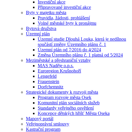
Investiční akce
Připravované investiční akce
Byty v majetku města
Pravidla, žádosti, prohlášení
Volné městské byty k pronájmu
Bytová družstva
Územní plán
Územní studie Dlouhá Louka, která je nedílnou
součástí změny Územního plánu č. 1
Územní plán od 7⁄2016 do 4⁄2024
Změna Územního plánu č. 1 platná od 5⁄2024
Meziměstské a přeshraniční vztahy
MAS Naděje o.p.s.
Euroregion Krušnohoří
Lengefeld
Frauenstein
Dorfchemnitz
Strategické dokumenty k rozvoji města
Program rozvoje města Osek
Komunitní plán sociálních služeb
Standardy veřejného osvětlení
Koncepce dětských hřišť Města Oseka
Mapový portál
Veřejnoprávní smlouvy
Kastrační program