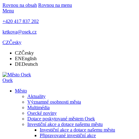
Rovnou na obsah
Rovnou na menu
Menu
+420 417 837 202
krtkova@osek.cz
CZ
Česky
CZ
Česky
EN
English
DE
Deutsch
Osek
Město
Aktuality
Významné osobnosti města
Multimédia
Osecké noviny
Dotace poskytované městem Osek
Investiční akce a dotace našemu městu
Investiční akce a dotace našemu městu
Připravované investiční akce