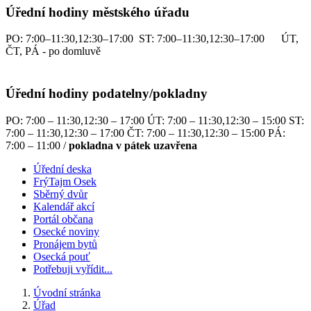
Úřední hodiny městského úřadu
PO: 7:00–11:30,12:30–17:00 ST: 7:00–11:30,12:30–17:00 ÚT,
ČT, PÁ - po domluvě
Úřední hodiny podatelny/pokladny
PO: 7:00 – 11:30,12:30 – 17:00 ÚT: 7:00 – 11:30,12:30 – 15:00 ST:
7:00 – 11:30,12:30 – 17:00 ČT: 7:00 – 11:30,12:30 – 15:00 PÁ:
7:00 – 11:00 /
pokladna v pátek uzavřena
Úřední deska
FrýTajm Osek
Sběrný dvůr
Kalendář akcí
Portál občana
Osecké noviny
Pronájem bytů
Osecká pouť
Potřebuji vyřídit...
Úvodní stránka
Úřad