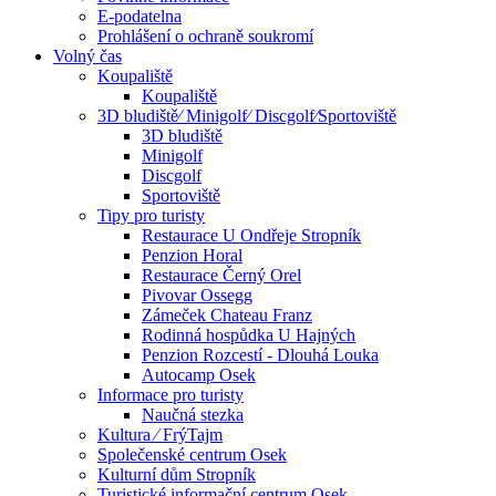
E-podatelna
Prohlášení o ochraně soukromí
Volný čas
Koupaliště
Koupaliště
3D bludiště⁄ Minigolf⁄ Discgolf⁄Sportoviště
3D bludiště
Minigolf
Discgolf
Sportoviště
Tipy pro turisty
Restaurace U Ondřeje Stropník
Penzion Horal
Restaurace Černý Orel
Pivovar Ossegg
Zámeček Chateau Franz
Rodinná hospůdka U Hajných
Penzion Rozcestí - Dlouhá Louka
Autocamp Osek
Informace pro turisty
Naučná stezka
Kultura ⁄ FrýTajm
Společenské centrum Osek
Kulturní dům Stropník
Turistické informační centrum Osek