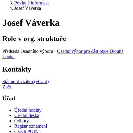
Povinné informace
Josef Váverka
Josef Váverka
Role v org. struktuře
Předseda Osadního výboru -
Osadní výbor pro část obce Dlouhá
Louka
Kontakty
Stáhnout vizitku (vCard)
Zpět
Úřad
Úřední hodiny
Úřední deska
Odbory
Registr oznámení
Czech POINT