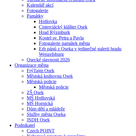
Kalendář akcí
Fotogalerie
Památky
Hrdlovka
Cisterciácký klášter Osek
Hrad Rýzmburk
Kostel sv. Petra a Pavla
Fotogalerie památek města
Erb pánů z Oseka v jedinečné galerii hradu
Wenzelsburg
Osecké slavnosti 2026
Organizace města
FrýTajm Osek
Městská knihovna Osek
Městská policie
Městská policie
ZŠ Osek
MŠ Hrdlovská
MŠ Hornická
Dům dětí a mládeže
Služby města Oseka
JSDH Osek
Podnikatel
Czech POINT