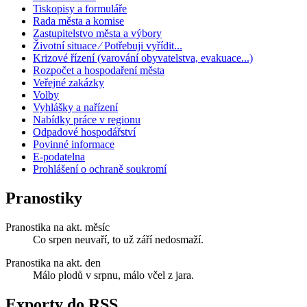
Tiskopisy a formuláře
Rada města a komise
Zastupitelstvo města a výbory
Životní situace ⁄ Potřebuji vyřídit...
Krizové řízení (varování obyvatelstva, evakuace...)
Rozpočet a hospodaření města
Veřejné zakázky
Volby
Vyhlášky a nařízení
Nabídky práce v regionu
Odpadové hospodářství
Povinné informace
E-podatelna
Prohlášení o ochraně soukromí
Pranostiky
Pranostika na akt. měsíc
Co srpen neuvaří, to už září nedosmaží.
Pranostika na akt. den
Málo plodů v srpnu, málo včel z jara.
Exporty do RSS