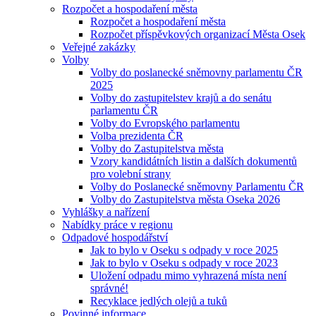
Rozpočet a hospodaření města
Rozpočet a hospodaření města
Rozpočet příspěvkových organizací Města Osek
Veřejné zakázky
Volby
Volby do poslanecké sněmovny parlamentu ČR
2025
Volby do zastupitelstev krajů a do senátu
parlamentu ČR
Volby do Evropského parlamentu
Volba prezidenta ČR
Volby do Zastupitelstva města
Vzory kandidátních listin a dalších dokumentů
pro volební strany
Volby do Poslanecké sněmovny Parlamentu ČR
Volby do Zastupitelstva města Oseka 2026
Vyhlášky a nařízení
Nabídky práce v regionu
Odpadové hospodářství
Jak to bylo v Oseku s odpady v roce 2025
Jak to bylo v Oseku s odpady v roce 2023
Uložení odpadu mimo vyhrazená místa není
správné!
Recyklace jedlých olejů a tuků
Povinné informace