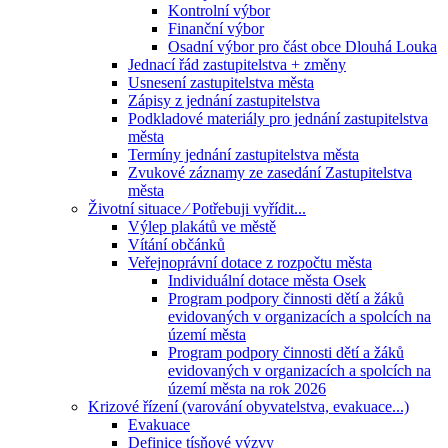
Kontrolní výbor
Finanční výbor
Osadní výbor pro část obce Dlouhá Louka
Jednací řád zastupitelstva + změny
Usnesení zastupitelstva města
Zápisy z jednání zastupitelstva
Podkladové materiály pro jednání zastupitelstva
města
Termíny jednání zastupitelstva města
Zvukové záznamy ze zasedání Zastupitelstva
města
Životní situace ⁄ Potřebuji vyřídit...
Výlep plakátů ve městě
Vítání občánků
Veřejnoprávní dotace z rozpočtu města
Individuální dotace města Osek
Program podpory činnosti dětí a žáků
evidovaných v organizacích a spolcích na
území města
Program podpory činnosti dětí a žáků
evidovaných v organizacích a spolcích na
území města na rok 2026
Krizové řízení (varování obyvatelstva, evakuace...)
Evakuace
Definice tísňové výzvy