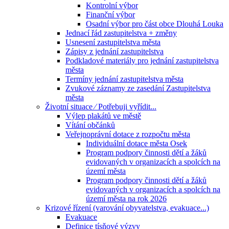
Kontrolní výbor
Finanční výbor
Osadní výbor pro část obce Dlouhá Louka
Jednací řád zastupitelstva + změny
Usnesení zastupitelstva města
Zápisy z jednání zastupitelstva
Podkladové materiály pro jednání zastupitelstva
města
Termíny jednání zastupitelstva města
Zvukové záznamy ze zasedání Zastupitelstva
města
Životní situace ⁄ Potřebuji vyřídit...
Výlep plakátů ve městě
Vítání občánků
Veřejnoprávní dotace z rozpočtu města
Individuální dotace města Osek
Program podpory činnosti dětí a žáků
evidovaných v organizacích a spolcích na
území města
Program podpory činnosti dětí a žáků
evidovaných v organizacích a spolcích na
území města na rok 2026
Krizové řízení (varování obyvatelstva, evakuace...)
Evakuace
Definice tísňové výzvy