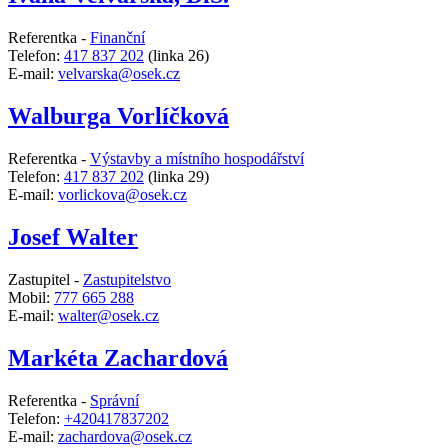
Referentka -
Finanční
Telefon:
417 837 202
(linka 26)
E-mail:
velvarska@osek.cz
Walburga Vorlíčková
Referentka -
Výstavby a místního hospodářství
Telefon:
417 837 202
(linka 29)
E-mail:
vorlickova@osek.cz
Josef Walter
Zastupitel -
Zastupitelstvo
Mobil:
777 665 288
E-mail:
walter@osek.cz
Markéta Zachardová
Referentka -
Správní
Telefon:
+420417837202
E-mail:
zachardova@osek.cz