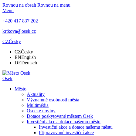
Rovnou na obsah
Rovnou na menu
Menu
+420 417 837 202
krtkova@osek.cz
CZ
Česky
CZ
Česky
EN
English
DE
Deutsch
Osek
Město
Aktuality
Významné osobnosti města
Multimédia
Osecké noviny
Dotace poskytované městem Osek
Investiční akce a dotace našemu městu
Investiční akce a dotace našemu městu
Připravované investiční akce