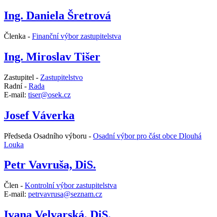
Ing. Daniela Šretrová
Členka -
Finanční výbor zastupitelstva
Ing. Miroslav Tišer
Zastupitel -
Zastupitelstvo
Radní -
Rada
E-mail:
tiser@osek.cz
Josef Váverka
Předseda Osadního výboru -
Osadní výbor pro část obce Dlouhá
Louka
Petr Vavruša, DiS.
Člen -
Kontrolní výbor zastupitelstva
E-mail:
petrvavrusa@seznam.cz
Ivana Velvarská, DiS.