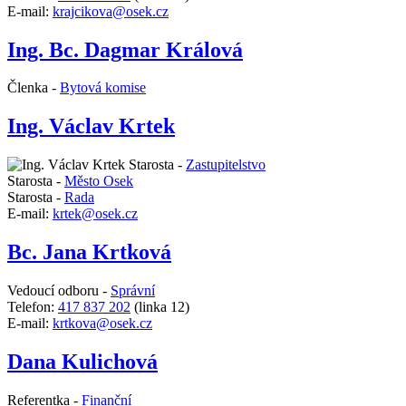
E-mail:
krajcikova@osek.cz
Ing. Bc. Dagmar Králová
Členka -
Bytová komise
Ing. Václav Krtek
Starosta -
Zastupitelstvo
Starosta -
Město Osek
Starosta -
Rada
E-mail:
krtek@osek.cz
Bc. Jana Krtková
Vedoucí odboru -
Správní
Telefon:
417 837 202
(linka 12)
E-mail:
krtkova@osek.cz
Dana Kulichová
Referentka -
Finanční