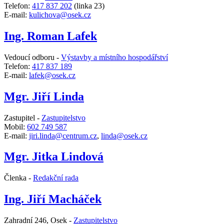
Telefon:
417 837 202
(linka 23)
E-mail:
kulichova@osek.cz
Ing. Roman Lafek
Vedoucí odboru -
Výstavby a místního hospodářství
Telefon:
417 837 189
E-mail:
lafek@osek.cz
Mgr. Jiří Linda
Zastupitel -
Zastupitelstvo
Mobil:
602 749 587
E-mail:
jiri.linda@centrum.cz
,
linda@osek.cz
Mgr. Jitka Lindová
Členka -
Redakční rada
Ing. Jiří Macháček
Zahradní 246, Osek -
Zastupitelstvo