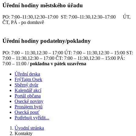
Úřední hodiny městského úřadu
PO: 7:00–11:30,12:30–17:00 ST: 7:00–11:30,12:30–17:00 ÚT,
ČT, PÁ - po domluvě
Úřední hodiny podatelny/pokladny
PO: 7:00 – 11:30,12:30 – 17:00 ÚT: 7:00 – 11:30,12:30 – 15:00 ST:
7:00 – 11:30,12:30 – 17:00 ČT: 7:00 – 11:30,12:30 – 15:00 PÁ:
7:00 – 11:00 /
pokladna v pátek uzavřena
Úřední deska
FrýTajm Osek
Sběrný dvůr
Kalendář akcí
Portál občana
Osecké noviny
Pronájem bytů
Osecká pouť
Potřebuji vyřídit...
Úvodní stránka
Kontakty