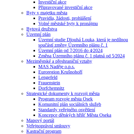
Investiční akce
Připravované investiční akce
Byty v majetku města
Pravidla, žádosti, prohlášení
Volné městské byty k pronájmu
Bytová družstva
Územní plán
Územní studie Dlouhá Louka, která je nedílnou
součástí změny Územního plánu č. 1
Územní plán od 7⁄2016 do 4⁄2024
Změna Územního plánu č. 1 platná od 5⁄2024
Meziměstské a přeshraniční vztahy
MAS Naděje o.p.s.
Euroregion Krušnohoří
Lengefeld
Frauenstein
Dorfchemnitz
Strategické dokumenty k rozvoji města
Program rozvoje města Osek
Komunitní plán sociálních služeb
Standardy veřejného osvětlení
Koncepce dětských hřišť Města Oseka
Mapový portál
Veřejnoprávní smlouvy
Kastrační program