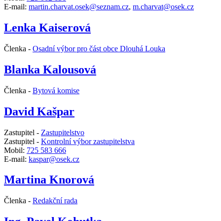
E-mail:
martin.charvat.osek@seznam.cz
,
m.charvat@osek.cz
Lenka Kaiserová
Členka -
Osadní výbor pro část obce Dlouhá Louka
Blanka Kalousová
Členka -
Bytová komise
David Kašpar
Zastupitel -
Zastupitelstvo
Zastupitel -
Kontrolní výbor zastupitelstva
Mobil:
725 583 666
E-mail:
kaspar@osek.cz
Martina Knorová
Členka -
Redakční rada