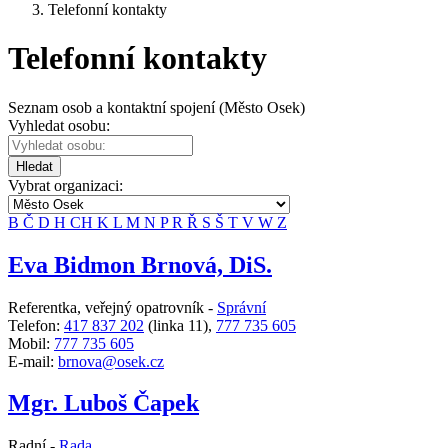
Telefonní kontakty
Telefonní kontakty
Seznam osob a kontaktní spojení (Město Osek)
Vyhledat osobu:
Hledat
Vybrat organizaci:
B
Č
D
H
CH
K
L
M
N
P
R
Ř
S
Š
T
V
W
Z
Eva Bidmon Brnová, DiS.
Referentka, veřejný opatrovník -
Správní
Telefon:
417 837 202
(linka 11),
777 735 605
Mobil:
777 735 605
E-mail:
brnova@osek.cz
Mgr. Luboš Čapek
Radní -
Rada