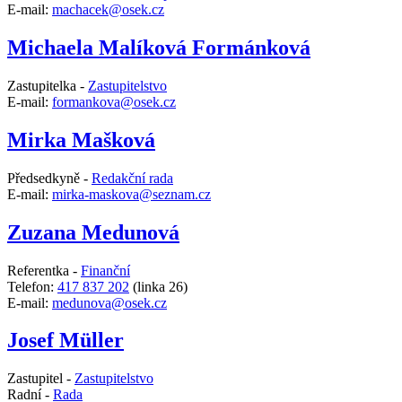
E-mail:
machacek@osek.cz
Michaela Malíková Formánková
Zastupitelka -
Zastupitelstvo
E-mail:
formankova@osek.cz
Mirka Mašková
Předsedkyně -
Redakční rada
E-mail:
mirka-maskova@seznam.cz
Zuzana Medunová
Referentka -
Finanční
Telefon:
417 837 202
(linka 26)
E-mail:
medunova@osek.cz
Josef Müller
Zastupitel -
Zastupitelstvo
Radní -
Rada