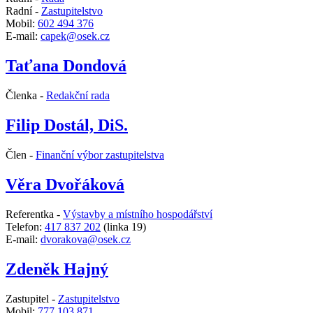
Radní -
Zastupitelstvo
Mobil:
602 494 376
E-mail:
capek@osek.cz
Taťana Dondová
Členka -
Redakční rada
Filip Dostál, DiS.
Člen -
Finanční výbor zastupitelstva
Věra Dvořáková
Referentka -
Výstavby a místního hospodářství
Telefon:
417 837 202
(linka 19)
E-mail:
dvorakova@osek.cz
Zdeněk Hajný
Zastupitel -
Zastupitelstvo
Mobil:
777 103 871