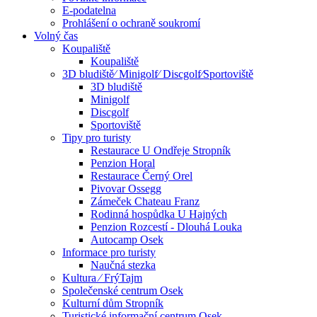
E-podatelna
Prohlášení o ochraně soukromí
Volný čas
Koupaliště
Koupaliště
3D bludiště⁄ Minigolf⁄ Discgolf⁄Sportoviště
3D bludiště
Minigolf
Discgolf
Sportoviště
Tipy pro turisty
Restaurace U Ondřeje Stropník
Penzion Horal
Restaurace Černý Orel
Pivovar Ossegg
Zámeček Chateau Franz
Rodinná hospůdka U Hajných
Penzion Rozcestí - Dlouhá Louka
Autocamp Osek
Informace pro turisty
Naučná stezka
Kultura ⁄ FrýTajm
Společenské centrum Osek
Kulturní dům Stropník
Turistické informační centrum Osek