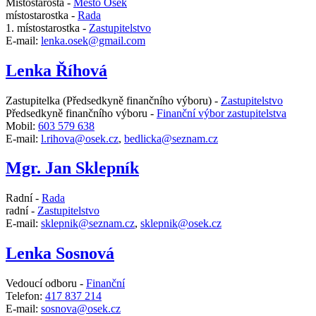
Místostarosta -
Město Osek
místostarostka -
Rada
1. místostarostka -
Zastupitelstvo
E-mail:
lenka.osek@gmail.com
Lenka Říhová
Zastupitelka (Předsedkyně finančního výboru) -
Zastupitelstvo
Předsedkyně finančního výboru -
Finanční výbor zastupitelstva
Mobil:
603 579 638
E-mail:
l.rihova@osek.cz
,
bedlicka@seznam.cz
Mgr. Jan Sklepník
Radní -
Rada
radní -
Zastupitelstvo
E-mail:
sklepnik@seznam.cz
,
sklepnik@osek.cz
Lenka Sosnová
Vedoucí odboru -
Finanční
Telefon:
417 837 214
E-mail:
sosnova@osek.cz