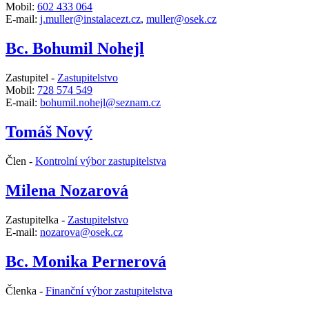
Mobil:
602 433 064
E-mail:
j.muller@instalacezt.cz
,
muller@osek.cz
Bc. Bohumil Nohejl
Zastupitel -
Zastupitelstvo
Mobil:
728 574 549
E-mail:
bohumil.nohejl@seznam.cz
Tomáš Nový
Člen -
Kontrolní výbor zastupitelstva
Milena Nozarová
Zastupitelka -
Zastupitelstvo
E-mail:
nozarova@osek.cz
Bc. Monika Pernerová
Členka -
Finanční výbor zastupitelstva