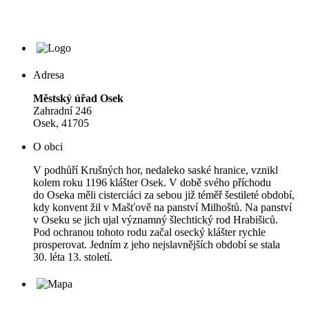
Adresa
Městský úřad Osek
Zahradní 246
Osek, 41705
O obci
V podhůří Krušných hor, nedaleko saské hranice, vznikl
kolem roku 1196 klášter Osek. V době svého příchodu
do Oseka měli cisterciáci za sebou již téměř šestileté období,
kdy konvent žil v Mašťově na panství Milhoštů. Na panství
v Oseku se jich ujal významný šlechtický rod Hrabišiců.
Pod ochranou tohoto rodu začal osecký klášter rychle
prosperovat. Jedním z jeho nejslavnějších období se stala
30. léta 13. století.