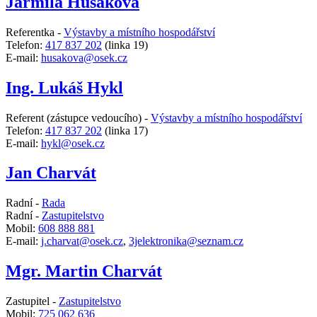
Jarmila Husáková
Referentka -
Výstavby a místního hospodářství
Telefon:
417 837 202
(linka 19)
E-mail:
husakova@osek.cz
Ing. Lukáš Hykl
Referent (zástupce vedoucího) -
Výstavby a místního hospodářství
Telefon:
417 837 202
(linka 17)
E-mail:
hykl@osek.cz
Jan Charvát
Radní -
Rada
Radní -
Zastupitelstvo
Mobil:
608 888 881
E-mail:
j.charvat@osek.cz
,
3jelektronika@seznam.cz
Mgr. Martin Charvát
Zastupitel -
Zastupitelstvo
Mobil:
725 062 636