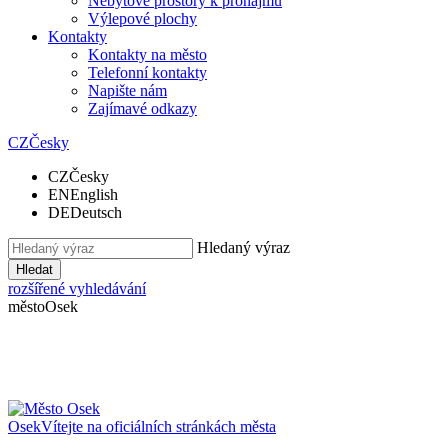
Nebytové prostory k pronájmu
Výlepové plochy
Kontakty
Kontakty na město
Telefonní kontakty
Napište nám
Zajímavé odkazy
CZ
Česky
CZ
Česky
EN
English
DE
Deutsch
Hledaný výraz
Hledat
rozšířené vyhledávání
město
Osek
Osek
Vítejte na oficiálních stránkách města