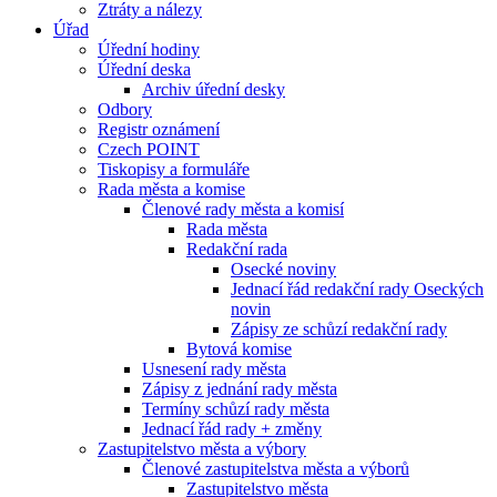
Ztráty a nálezy
Úřad
Úřední hodiny
Úřední deska
Archiv úřední desky
Odbory
Registr oznámení
Czech POINT
Tiskopisy a formuláře
Rada města a komise
Členové rady města a komisí
Rada města
Redakční rada
Osecké noviny
Jednací řád redakční rady Oseckých
novin
Zápisy ze schůzí redakční rady
Bytová komise
Usnesení rady města
Zápisy z jednání rady města
Termíny schůzí rady města
Jednací řád rady + změny
Zastupitelstvo města a výbory
Členové zastupitelstva města a výborů
Zastupitelstvo města