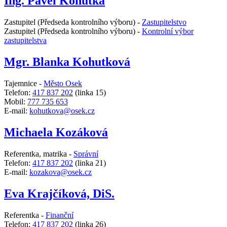
Ing. Pavel Kohutka
Zastupitel (Předseda kontrolního výboru) -
Zastupitelstvo
Zastupitel (Předseda kontrolního výboru) -
Kontrolní výbor
zastupitelstva
Mgr. Blanka Kohutková
Tajemnice -
Město Osek
Telefon:
417 837 202
(linka 15)
Mobil:
777 735 653
E-mail:
kohutkova@osek.cz
Michaela Kozáková
Referentka, matrika -
Správní
Telefon:
417 837 202
(linka 21)
E-mail:
kozakova@osek.cz
Eva Krajčíková, DiS.
Referentka -
Finanční
Telefon:
417 837 202
(linka 26)