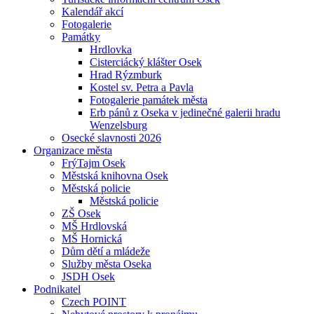
Kalendář akcí
Fotogalerie
Památky
Hrdlovka
Cisterciácký klášter Osek
Hrad Rýzmburk
Kostel sv. Petra a Pavla
Fotogalerie památek města
Erb pánů z Oseka v jedinečné galerii hradu
Wenzelsburg
Osecké slavnosti 2026
Organizace města
FrýTajm Osek
Městská knihovna Osek
Městská policie
Městská policie
ZŠ Osek
MŠ Hrdlovská
MŠ Hornická
Dům dětí a mládeže
Služby města Oseka
JSDH Osek
Podnikatel
Czech POINT