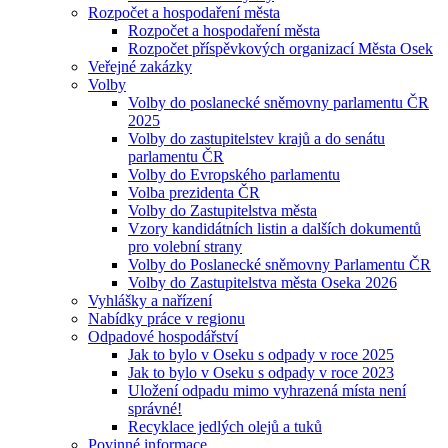
Rozpočet a hospodaření města
Rozpočet a hospodaření města
Rozpočet příspěvkových organizací Města Osek
Veřejné zakázky
Volby
Volby do poslanecké sněmovny parlamentu ČR
2025
Volby do zastupitelstev krajů a do senátu
parlamentu ČR
Volby do Evropského parlamentu
Volba prezidenta ČR
Volby do Zastupitelstva města
Vzory kandidátních listin a dalších dokumentů
pro volební strany
Volby do Poslanecké sněmovny Parlamentu ČR
Volby do Zastupitelstva města Oseka 2026
Vyhlášky a nařízení
Nabídky práce v regionu
Odpadové hospodářství
Jak to bylo v Oseku s odpady v roce 2025
Jak to bylo v Oseku s odpady v roce 2023
Uložení odpadu mimo vyhrazená místa není
správné!
Recyklace jedlých olejů a tuků
Povinné informace