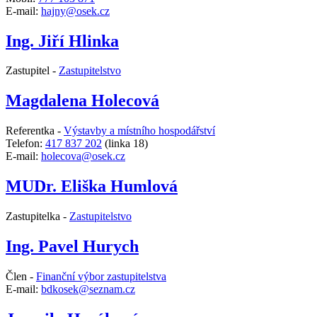
E-mail:
hajny@osek.cz
Ing. Jiří Hlinka
Zastupitel -
Zastupitelstvo
Magdalena Holecová
Referentka -
Výstavby a místního hospodářství
Telefon:
417 837 202
(linka 18)
E-mail:
holecova@osek.cz
MUDr. Eliška Humlová
Zastupitelka -
Zastupitelstvo
Ing. Pavel Hurych
Člen -
Finanční výbor zastupitelstva
E-mail:
bdkosek@seznam.cz