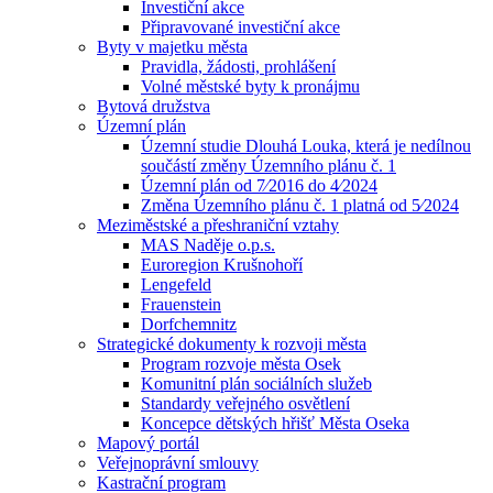
Investiční akce
Připravované investiční akce
Byty v majetku města
Pravidla, žádosti, prohlášení
Volné městské byty k pronájmu
Bytová družstva
Územní plán
Územní studie Dlouhá Louka, která je nedílnou
součástí změny Územního plánu č. 1
Územní plán od 7⁄2016 do 4⁄2024
Změna Územního plánu č. 1 platná od 5⁄2024
Meziměstské a přeshraniční vztahy
MAS Naděje o.p.s.
Euroregion Krušnohoří
Lengefeld
Frauenstein
Dorfchemnitz
Strategické dokumenty k rozvoji města
Program rozvoje města Osek
Komunitní plán sociálních služeb
Standardy veřejného osvětlení
Koncepce dětských hřišť Města Oseka
Mapový portál
Veřejnoprávní smlouvy
Kastrační program