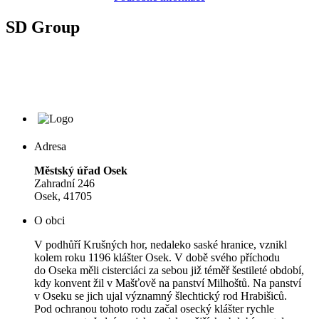
SD Group
Adresa
Městský úřad Osek
Zahradní 246
Osek, 41705
O obci
V podhůří Krušných hor, nedaleko saské hranice, vznikl
kolem roku 1196 klášter Osek. V době svého příchodu
do Oseka měli cisterciáci za sebou již téměř šestileté období,
kdy konvent žil v Mašťově na panství Milhoštů. Na panství
v Oseku se jich ujal významný šlechtický rod Hrabišiců.
Pod ochranou tohoto rodu začal osecký klášter rychle