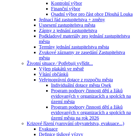
Kontrolní výbor
Finanční výbor
Osadní výbor pro část obce Dlouhá Louka
Jednací řád zastupitelstva + změny
Usnesení zastupitelstva města
Zápisy z jednání zastupitelstva
Podkladové materiály pro jednání zastupitelstva
města
Termíny jednání zastupitelstva města
Zvukové záznamy ze zasedání Zastupitelstva
města
Životní situace ⁄ Potřebuji vyřídit...
Výlep plakátů ve městě
Vítání občánků
Veřejnoprávní dotace z rozpočtu města
Individuální dotace města Osek
Program podpory činnosti dětí a žáků
evidovaných v organizacích a spolcích na
území města
Program podpory činnosti dětí a žáků
evidovaných v organizacích a spolcích na
území města na rok 2026
Krizové řízení (varování obyvatelstva, evakuace...)
Evakuace
Definice tísňové výzvy