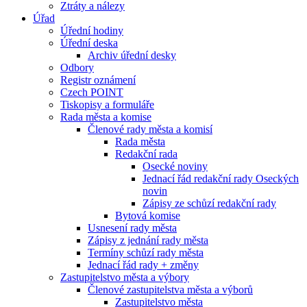
Ztráty a nálezy
Úřad
Úřední hodiny
Úřední deska
Archiv úřední desky
Odbory
Registr oznámení
Czech POINT
Tiskopisy a formuláře
Rada města a komise
Členové rady města a komisí
Rada města
Redakční rada
Osecké noviny
Jednací řád redakční rady Oseckých
novin
Zápisy ze schůzí redakční rady
Bytová komise
Usnesení rady města
Zápisy z jednání rady města
Termíny schůzí rady města
Jednací řád rady + změny
Zastupitelstvo města a výbory
Členové zastupitelstva města a výborů
Zastupitelstvo města