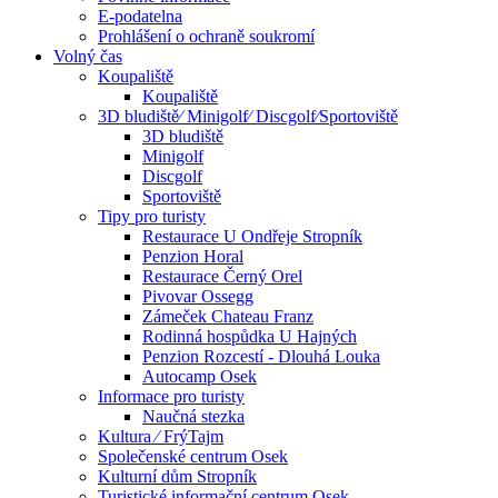
E-podatelna
Prohlášení o ochraně soukromí
Volný čas
Koupaliště
Koupaliště
3D bludiště⁄ Minigolf⁄ Discgolf⁄Sportoviště
3D bludiště
Minigolf
Discgolf
Sportoviště
Tipy pro turisty
Restaurace U Ondřeje Stropník
Penzion Horal
Restaurace Černý Orel
Pivovar Ossegg
Zámeček Chateau Franz
Rodinná hospůdka U Hajných
Penzion Rozcestí - Dlouhá Louka
Autocamp Osek
Informace pro turisty
Naučná stezka
Kultura ⁄ FrýTajm
Společenské centrum Osek
Kulturní dům Stropník
Turistické informační centrum Osek