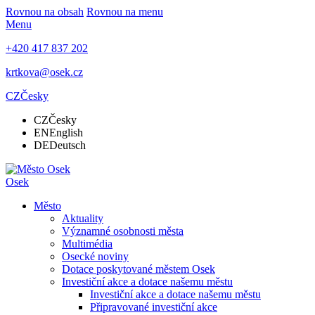
Rovnou na obsah
Rovnou na menu
Menu
+420 417 837 202
krtkova@osek.cz
CZ
Česky
CZ
Česky
EN
English
DE
Deutsch
Osek
Město
Aktuality
Významné osobnosti města
Multimédia
Osecké noviny
Dotace poskytované městem Osek
Investiční akce a dotace našemu městu
Investiční akce a dotace našemu městu
Připravované investiční akce