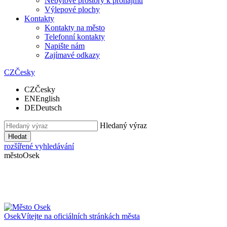
Nebytové prostory k pronájmu
Výlepové plochy
Kontakty
Kontakty na město
Telefonní kontakty
Napište nám
Zajímavé odkazy
CZ
Česky
CZ
Česky
EN
English
DE
Deutsch
Hledaný výraz
Hledat
rozšířené vyhledávání
město
Osek
Osek
Vítejte na oficiálních stránkách města