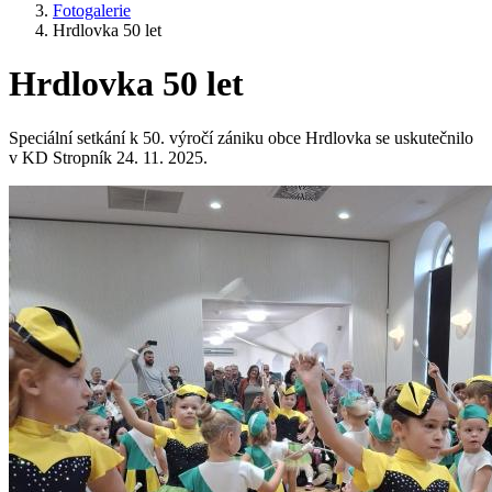
Fotogalerie
Hrdlovka 50 let
Hrdlovka 50 let
Speciální setkání k 50. výročí zániku obce Hrdlovka se uskutečnilo
v KD Stropník 24. 11. 2025.