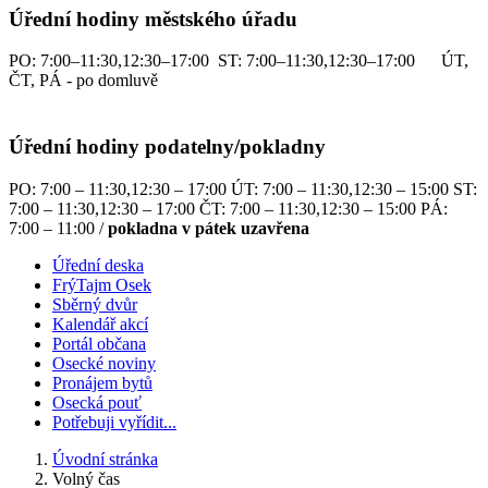
Úřední hodiny městského úřadu
PO: 7:00–11:30,12:30–17:00 ST: 7:00–11:30,12:30–17:00 ÚT,
ČT, PÁ - po domluvě
Úřední hodiny podatelny/pokladny
PO: 7:00 – 11:30,12:30 – 17:00 ÚT: 7:00 – 11:30,12:30 – 15:00 ST:
7:00 – 11:30,12:30 – 17:00 ČT: 7:00 – 11:30,12:30 – 15:00 PÁ:
7:00 – 11:00 /
pokladna v pátek uzavřena
Úřední deska
FrýTajm Osek
Sběrný dvůr
Kalendář akcí
Portál občana
Osecké noviny
Pronájem bytů
Osecká pouť
Potřebuji vyřídit...
Úvodní stránka
Volný čas