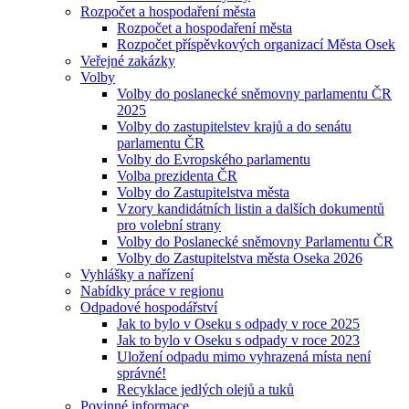
Rozpočet a hospodaření města
Rozpočet a hospodaření města
Rozpočet příspěvkových organizací Města Osek
Veřejné zakázky
Volby
Volby do poslanecké sněmovny parlamentu ČR
2025
Volby do zastupitelstev krajů a do senátu
parlamentu ČR
Volby do Evropského parlamentu
Volba prezidenta ČR
Volby do Zastupitelstva města
Vzory kandidátních listin a dalších dokumentů
pro volební strany
Volby do Poslanecké sněmovny Parlamentu ČR
Volby do Zastupitelstva města Oseka 2026
Vyhlášky a nařízení
Nabídky práce v regionu
Odpadové hospodářství
Jak to bylo v Oseku s odpady v roce 2025
Jak to bylo v Oseku s odpady v roce 2023
Uložení odpadu mimo vyhrazená místa není
správné!
Recyklace jedlých olejů a tuků
Povinné informace