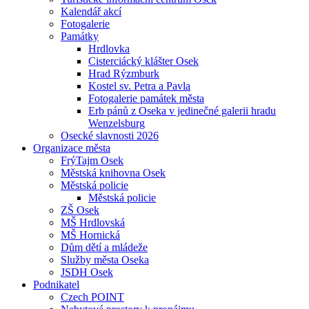
Kalendář akcí
Fotogalerie
Památky
Hrdlovka
Cisterciácký klášter Osek
Hrad Rýzmburk
Kostel sv. Petra a Pavla
Fotogalerie památek města
Erb pánů z Oseka v jedinečné galerii hradu
Wenzelsburg
Osecké slavnosti 2026
Organizace města
FrýTajm Osek
Městská knihovna Osek
Městská policie
Městská policie
ZŠ Osek
MŠ Hrdlovská
MŠ Hornická
Dům dětí a mládeže
Služby města Oseka
JSDH Osek
Podnikatel
Czech POINT