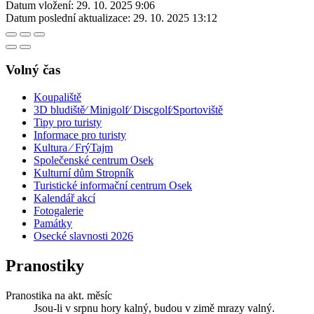
Datum vložení:
29. 10. 2025 9:06
Datum poslední aktualizace:
29. 10. 2025 13:12
Volný čas
Koupaliště
3D bludiště⁄ Minigolf⁄ Discgolf⁄Sportoviště
Tipy pro turisty
Informace pro turisty
Kultura ⁄ FrýTajm
Společenské centrum Osek
Kulturní dům Stropník
Turistické informační centrum Osek
Kalendář akcí
Fotogalerie
Památky
Osecké slavnosti 2026
Pranostiky
Pranostika na akt. měsíc
Jsou-li v srpnu hory kalný, budou v zimě mrazy valný.