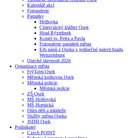
Kalendář akcí
Fotogalerie
Památky
Hrdlovka
Cisterciácký klášter Osek
Hrad Rýzmburk
Kostel sv. Petra a Pavla
Fotogalerie památek města
Erb pánů z Oseka v jedinečné galerii hradu
Wenzelsburg
Osecké slavnosti 2026
Organizace města
FrýTajm Osek
Městská knihovna Osek
Městská policie
Městská policie
ZŠ Osek
MŠ Hrdlovská
MŠ Hornická
Dům dětí a mládeže
Služby města Oseka
JSDH Osek
Podnikatel
Czech POINT