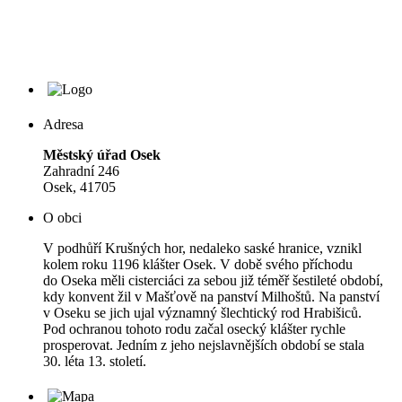
Adresa
Městský úřad Osek
Zahradní 246
Osek, 41705
O obci
V podhůří Krušných hor, nedaleko saské hranice, vznikl
kolem roku 1196 klášter Osek. V době svého příchodu
do Oseka měli cisterciáci za sebou již téměř šestileté období,
kdy konvent žil v Mašťově na panství Milhoštů. Na panství
v Oseku se jich ujal významný šlechtický rod Hrabišiců.
Pod ochranou tohoto rodu začal osecký klášter rychle
prosperovat. Jedním z jeho nejslavnějších období se stala
30. léta 13. století.