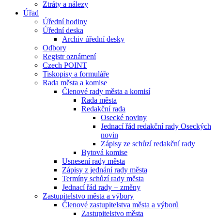
Ztráty a nálezy
Úřad
Úřední hodiny
Úřední deska
Archiv úřední desky
Odbory
Registr oznámení
Czech POINT
Tiskopisy a formuláře
Rada města a komise
Členové rady města a komisí
Rada města
Redakční rada
Osecké noviny
Jednací řád redakční rady Oseckých
novin
Zápisy ze schůzí redakční rady
Bytová komise
Usnesení rady města
Zápisy z jednání rady města
Termíny schůzí rady města
Jednací řád rady + změny
Zastupitelstvo města a výbory
Členové zastupitelstva města a výborů
Zastupitelstvo města