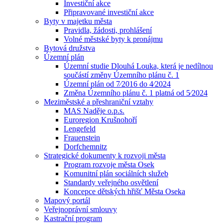
Investiční akce
Připravované investiční akce
Byty v majetku města
Pravidla, žádosti, prohlášení
Volné městské byty k pronájmu
Bytová družstva
Územní plán
Územní studie Dlouhá Louka, která je nedílnou
součástí změny Územního plánu č. 1
Územní plán od 7⁄2016 do 4⁄2024
Změna Územního plánu č. 1 platná od 5⁄2024
Meziměstské a přeshraniční vztahy
MAS Naděje o.p.s.
Euroregion Krušnohoří
Lengefeld
Frauenstein
Dorfchemnitz
Strategické dokumenty k rozvoji města
Program rozvoje města Osek
Komunitní plán sociálních služeb
Standardy veřejného osvětlení
Koncepce dětských hřišť Města Oseka
Mapový portál
Veřejnoprávní smlouvy
Kastrační program