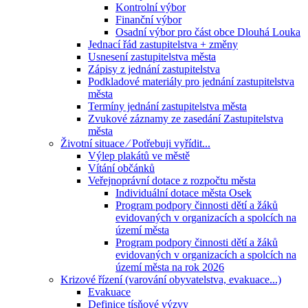
Kontrolní výbor
Finanční výbor
Osadní výbor pro část obce Dlouhá Louka
Jednací řád zastupitelstva + změny
Usnesení zastupitelstva města
Zápisy z jednání zastupitelstva
Podkladové materiály pro jednání zastupitelstva
města
Termíny jednání zastupitelstva města
Zvukové záznamy ze zasedání Zastupitelstva
města
Životní situace ⁄ Potřebuji vyřídit...
Výlep plakátů ve městě
Vítání občánků
Veřejnoprávní dotace z rozpočtu města
Individuální dotace města Osek
Program podpory činnosti dětí a žáků
evidovaných v organizacích a spolcích na
území města
Program podpory činnosti dětí a žáků
evidovaných v organizacích a spolcích na
území města na rok 2026
Krizové řízení (varování obyvatelstva, evakuace...)
Evakuace
Definice tísňové výzvy