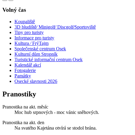
Volný čas
Koupaliště
3D bludiště⁄ Minigolf⁄ Discgolf⁄Sportoviště
Tipy pro turisty
Informace pro turisty
Kultura ⁄ FrýTajm
Společenské centrum Osek
Kulturní dům Stropník
Turistické informační centrum Osek
Kalendář akcí
Fotogalerie
Památky
Osecké slavnosti 2026
Pranostiky
Pranostika na akt. měsíc
Moc hub srpnových - moc vánic sněhových.
Pranostika na akt. den
Na svatého Kajetána otvírá se stodol brána.