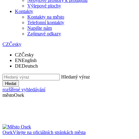
Nebytové prostory k pronájmu
Výlepové plochy
Kontakty
Kontakty na město
Telefonní kontakty
Napište nám
Zajímavé odkazy
CZ
Česky
CZ
Česky
EN
English
DE
Deutsch
Hledaný výraz
Hledat
rozšířené vyhledávání
město
Osek
Osek
Vítejte na oficiálních stránkách města