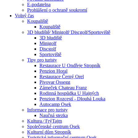
E-podatelna
Prohlášení o ochraně soukromí
Volný čas
Koupaliště
Koupaliště
3D bludiště⁄ Minigolf⁄ Discgolf⁄Sportoviště
3D bludiště
Minigolf
Discgolf
Sportoviště
Tipy pro turisty
Restaurace U Ondřeje Stropník
Penzion Horal
Restaurace Černý Orel
Pivovar Ossegg
Zámeček Chateau Franz
Rodinná hospůdka U Hajných
Penzion Rozcestí - Dlouhá Louka
Autocamp Osek
Informace pro turisty
Naučná stezka
Kultura ⁄ FrýTajm
Společenské centrum Osek
Kulturní dům Stropník
Turistické informační centrum Osek