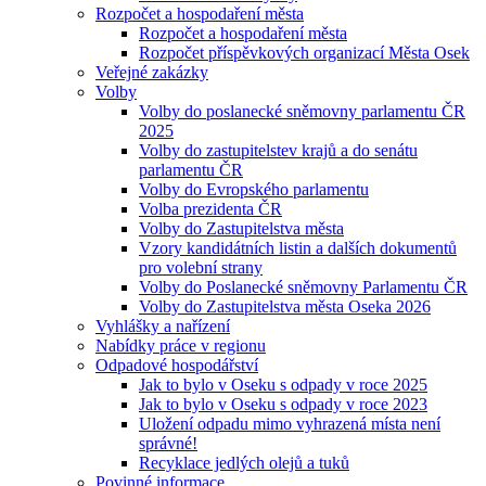
Rozpočet a hospodaření města
Rozpočet a hospodaření města
Rozpočet příspěvkových organizací Města Osek
Veřejné zakázky
Volby
Volby do poslanecké sněmovny parlamentu ČR
2025
Volby do zastupitelstev krajů a do senátu
parlamentu ČR
Volby do Evropského parlamentu
Volba prezidenta ČR
Volby do Zastupitelstva města
Vzory kandidátních listin a dalších dokumentů
pro volební strany
Volby do Poslanecké sněmovny Parlamentu ČR
Volby do Zastupitelstva města Oseka 2026
Vyhlášky a nařízení
Nabídky práce v regionu
Odpadové hospodářství
Jak to bylo v Oseku s odpady v roce 2025
Jak to bylo v Oseku s odpady v roce 2023
Uložení odpadu mimo vyhrazená místa není
správné!
Recyklace jedlých olejů a tuků
Povinné informace