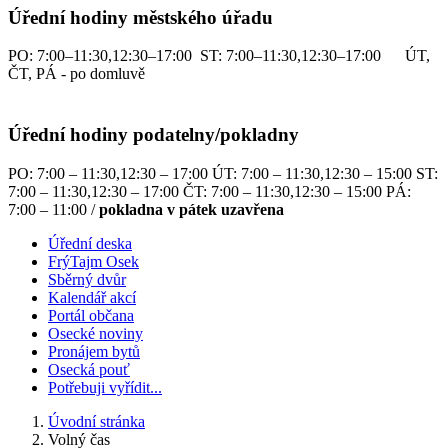
Úřední hodiny městského úřadu
PO: 7:00–11:30,12:30–17:00 ST: 7:00–11:30,12:30–17:00 ÚT,
ČT, PÁ - po domluvě
Úřední hodiny podatelny/pokladny
PO: 7:00 – 11:30,12:30 – 17:00 ÚT: 7:00 – 11:30,12:30 – 15:00 ST:
7:00 – 11:30,12:30 – 17:00 ČT: 7:00 – 11:30,12:30 – 15:00 PÁ:
7:00 – 11:00 /
pokladna v pátek uzavřena
Úřední deska
FrýTajm Osek
Sběrný dvůr
Kalendář akcí
Portál občana
Osecké noviny
Pronájem bytů
Osecká pouť
Potřebuji vyřídit...
Úvodní stránka
Volný čas