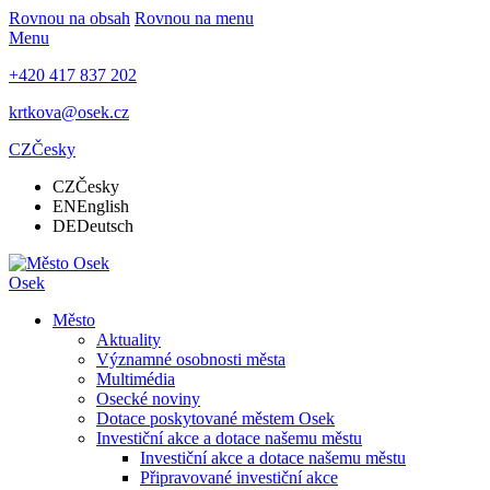
Rovnou na obsah
Rovnou na menu
Menu
+420 417 837 202
krtkova@osek.cz
CZ
Česky
CZ
Česky
EN
English
DE
Deutsch
Osek
Město
Aktuality
Významné osobnosti města
Multimédia
Osecké noviny
Dotace poskytované městem Osek
Investiční akce a dotace našemu městu
Investiční akce a dotace našemu městu
Připravované investiční akce