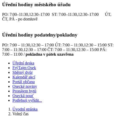
Úřední hodiny městského úřadu
PO: 7:00–11:30,12:30–17:00 ST: 7:00–11:30,12:30–17:00 ÚT,
ČT, PÁ - po domluvě
Úřední hodiny podatelny/pokladny
PO: 7:00 – 11:30,12:30 – 17:00 ÚT: 7:00 – 11:30,12:30 – 15:00 ST:
7:00 – 11:30,12:30 – 17:00 ČT: 7:00 – 11:30,12:30 – 15:00 PÁ:
7:00 – 11:00 /
pokladna v pátek uzavřena
Úřední deska
FrýTajm Osek
Sběrný dvůr
Kalendář akcí
Portál občana
Osecké noviny
Pronájem bytů
Osecká pouť
Potřebuji vyřídit...
Úvodní stránka
Volný čas