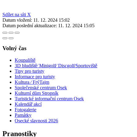
Sdílet na síti X
Datum vložení:
11. 12. 2024 15:02
Datum poslední aktualizace:
11. 12. 2024 15:05
Volný čas
Koupaliště
3D bludiště⁄ Minigolf⁄ Discgolf⁄Sportoviště
Tipy pro turisty
Informace pro turisty
Kultura ⁄ FrýTajm
Společenské centrum Osek
Kulturní dům Stropník
Turistické informační centrum Osek
Kalendář akcí
Fotogalerie
Památky
Osecké slavnosti 2026
Pranostiky