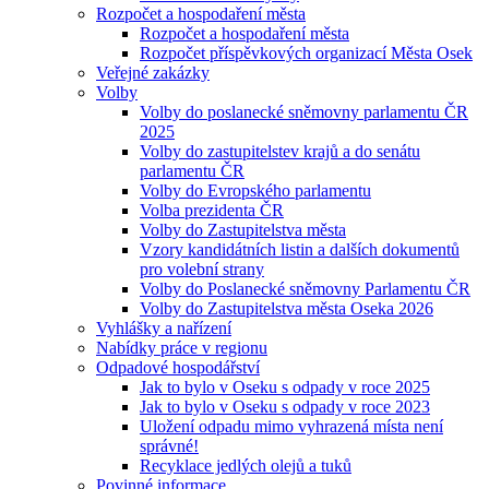
Rozpočet a hospodaření města
Rozpočet a hospodaření města
Rozpočet příspěvkových organizací Města Osek
Veřejné zakázky
Volby
Volby do poslanecké sněmovny parlamentu ČR
2025
Volby do zastupitelstev krajů a do senátu
parlamentu ČR
Volby do Evropského parlamentu
Volba prezidenta ČR
Volby do Zastupitelstva města
Vzory kandidátních listin a dalších dokumentů
pro volební strany
Volby do Poslanecké sněmovny Parlamentu ČR
Volby do Zastupitelstva města Oseka 2026
Vyhlášky a nařízení
Nabídky práce v regionu
Odpadové hospodářství
Jak to bylo v Oseku s odpady v roce 2025
Jak to bylo v Oseku s odpady v roce 2023
Uložení odpadu mimo vyhrazená místa není
správné!
Recyklace jedlých olejů a tuků
Povinné informace