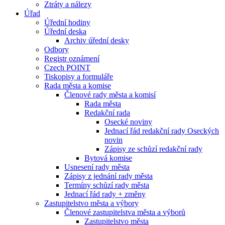
Ztráty a nálezy
Úřad
Úřední hodiny
Úřední deska
Archiv úřední desky
Odbory
Registr oznámení
Czech POINT
Tiskopisy a formuláře
Rada města a komise
Členové rady města a komisí
Rada města
Redakční rada
Osecké noviny
Jednací řád redakční rady Oseckých
novin
Zápisy ze schůzí redakční rady
Bytová komise
Usnesení rady města
Zápisy z jednání rady města
Termíny schůzí rady města
Jednací řád rady + změny
Zastupitelstvo města a výbory
Členové zastupitelstva města a výborů
Zastupitelstvo města