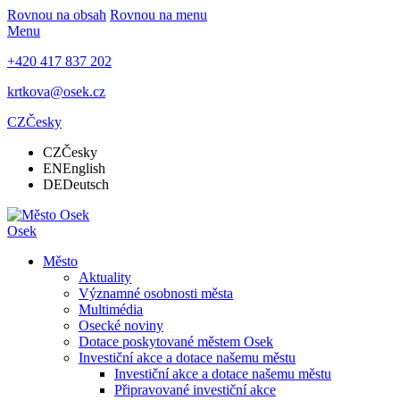
Rovnou na obsah
Rovnou na menu
Menu
+420 417 837 202
krtkova@osek.cz
CZ
Česky
CZ
Česky
EN
English
DE
Deutsch
Osek
Město
Aktuality
Významné osobnosti města
Multimédia
Osecké noviny
Dotace poskytované městem Osek
Investiční akce a dotace našemu městu
Investiční akce a dotace našemu městu
Připravované investiční akce