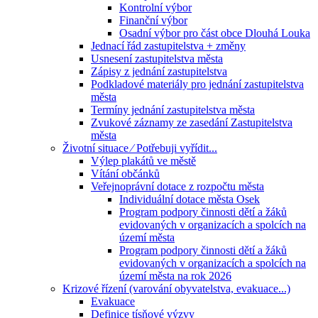
Kontrolní výbor
Finanční výbor
Osadní výbor pro část obce Dlouhá Louka
Jednací řád zastupitelstva + změny
Usnesení zastupitelstva města
Zápisy z jednání zastupitelstva
Podkladové materiály pro jednání zastupitelstva
města
Termíny jednání zastupitelstva města
Zvukové záznamy ze zasedání Zastupitelstva
města
Životní situace ⁄ Potřebuji vyřídit...
Výlep plakátů ve městě
Vítání občánků
Veřejnoprávní dotace z rozpočtu města
Individuální dotace města Osek
Program podpory činnosti dětí a žáků
evidovaných v organizacích a spolcích na
území města
Program podpory činnosti dětí a žáků
evidovaných v organizacích a spolcích na
území města na rok 2026
Krizové řízení (varování obyvatelstva, evakuace...)
Evakuace
Definice tísňové výzvy