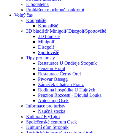
E-podatelna
Prohlášení o ochraně soukromí
Volný čas
Koupaliště
Koupaliště
3D bludiště⁄ Minigolf⁄ Discgolf⁄Sportoviště
3D bludiště
Minigolf
Discgolf
Sportoviště
Tipy pro turisty
Restaurace U Ondřeje Stropník
Penzion Horal
Restaurace Černý Orel
Pivovar Ossegg
Zámeček Chateau Franz
Rodinná hospůdka U Hajných
Penzion Rozcestí - Dlouhá Louka
Autocamp Osek
Informace pro turisty
Naučná stezka
Kultura ⁄ FrýTajm
Společenské centrum Osek
Kulturní dům Stropník
Turistické informační centrum Osek