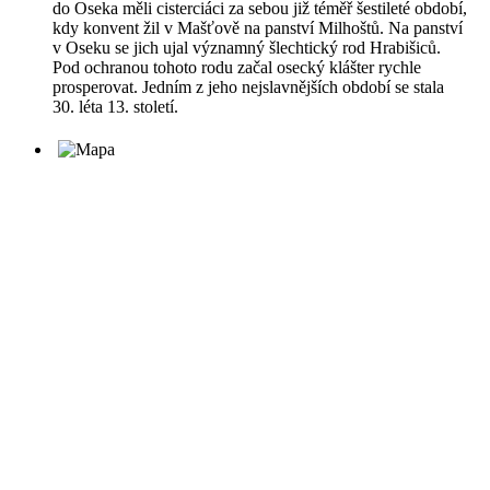
do Oseka měli cisterciáci za sebou již téměř šestileté období,
kdy konvent žil v Mašťově na panství Milhoštů. Na panství
v Oseku se jich ujal významný šlechtický rod Hrabišiců.
Pod ochranou tohoto rodu začal osecký klášter rychle
prosperovat. Jedním z jeho nejslavnějších období se stala
30. léta 13. století.