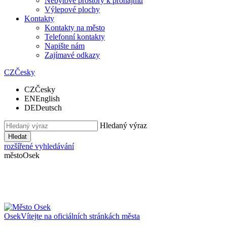
Nebytové prostory k pronájmu
Výlepové plochy
Kontakty
Kontakty na město
Telefonní kontakty
Napište nám
Zajímavé odkazy
CZ
Česky
CZ
Česky
EN
English
DE
Deutsch
Hledaný výraz
Hledat
rozšířené vyhledávání
město
Osek
Osek
Vítejte na oficiálních stránkách města