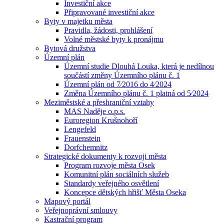
Investiční akce
Připravované investiční akce
Byty v majetku města
Pravidla, žádosti, prohlášení
Volné městské byty k pronájmu
Bytová družstva
Územní plán
Územní studie Dlouhá Louka, která je nedílnou
součástí změny Územního plánu č. 1
Územní plán od 7⁄2016 do 4⁄2024
Změna Územního plánu č. 1 platná od 5⁄2024
Meziměstské a přeshraniční vztahy
MAS Naděje o.p.s.
Euroregion Krušnohoří
Lengefeld
Frauenstein
Dorfchemnitz
Strategické dokumenty k rozvoji města
Program rozvoje města Osek
Komunitní plán sociálních služeb
Standardy veřejného osvětlení
Koncepce dětských hřišť Města Oseka
Mapový portál
Veřejnoprávní smlouvy
Kastrační program