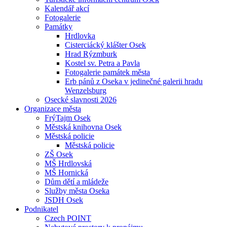
Kalendář akcí
Fotogalerie
Památky
Hrdlovka
Cisterciácký klášter Osek
Hrad Rýzmburk
Kostel sv. Petra a Pavla
Fotogalerie památek města
Erb pánů z Oseka v jedinečné galerii hradu
Wenzelsburg
Osecké slavnosti 2026
Organizace města
FrýTajm Osek
Městská knihovna Osek
Městská policie
Městská policie
ZŠ Osek
MŠ Hrdlovská
MŠ Hornická
Dům dětí a mládeže
Služby města Oseka
JSDH Osek
Podnikatel
Czech POINT