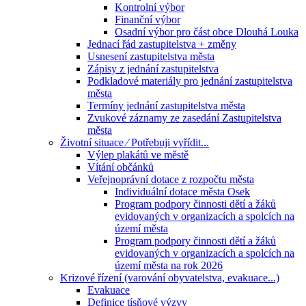
Kontrolní výbor
Finanční výbor
Osadní výbor pro část obce Dlouhá Louka
Jednací řád zastupitelstva + změny
Usnesení zastupitelstva města
Zápisy z jednání zastupitelstva
Podkladové materiály pro jednání zastupitelstva
města
Termíny jednání zastupitelstva města
Zvukové záznamy ze zasedání Zastupitelstva
města
Životní situace ⁄ Potřebuji vyřídit...
Výlep plakátů ve městě
Vítání občánků
Veřejnoprávní dotace z rozpočtu města
Individuální dotace města Osek
Program podpory činnosti dětí a žáků
evidovaných v organizacích a spolcích na
území města
Program podpory činnosti dětí a žáků
evidovaných v organizacích a spolcích na
území města na rok 2026
Krizové řízení (varování obyvatelstva, evakuace...)
Evakuace
Definice tísňové výzvy