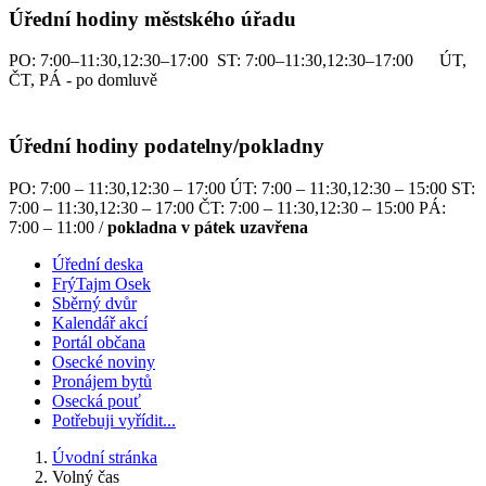
Úřední hodiny městského úřadu
PO: 7:00–11:30,12:30–17:00 ST: 7:00–11:30,12:30–17:00 ÚT,
ČT, PÁ - po domluvě
Úřední hodiny podatelny/pokladny
PO: 7:00 – 11:30,12:30 – 17:00 ÚT: 7:00 – 11:30,12:30 – 15:00 ST:
7:00 – 11:30,12:30 – 17:00 ČT: 7:00 – 11:30,12:30 – 15:00 PÁ:
7:00 – 11:00 /
pokladna v pátek uzavřena
Úřední deska
FrýTajm Osek
Sběrný dvůr
Kalendář akcí
Portál občana
Osecké noviny
Pronájem bytů
Osecká pouť
Potřebuji vyřídit...
Úvodní stránka
Volný čas