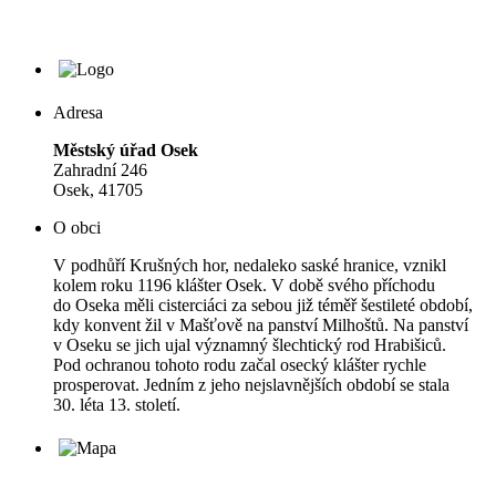
Adresa
Městský úřad Osek
Zahradní 246
Osek, 41705
O obci
V podhůří Krušných hor, nedaleko saské hranice, vznikl
kolem roku 1196 klášter Osek. V době svého příchodu
do Oseka měli cisterciáci za sebou již téměř šestileté období,
kdy konvent žil v Mašťově na panství Milhoštů. Na panství
v Oseku se jich ujal významný šlechtický rod Hrabišiců.
Pod ochranou tohoto rodu začal osecký klášter rychle
prosperovat. Jedním z jeho nejslavnějších období se stala
30. léta 13. století.