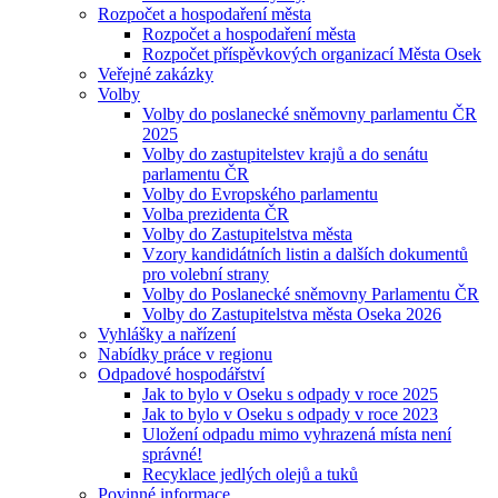
Rozpočet a hospodaření města
Rozpočet a hospodaření města
Rozpočet příspěvkových organizací Města Osek
Veřejné zakázky
Volby
Volby do poslanecké sněmovny parlamentu ČR
2025
Volby do zastupitelstev krajů a do senátu
parlamentu ČR
Volby do Evropského parlamentu
Volba prezidenta ČR
Volby do Zastupitelstva města
Vzory kandidátních listin a dalších dokumentů
pro volební strany
Volby do Poslanecké sněmovny Parlamentu ČR
Volby do Zastupitelstva města Oseka 2026
Vyhlášky a nařízení
Nabídky práce v regionu
Odpadové hospodářství
Jak to bylo v Oseku s odpady v roce 2025
Jak to bylo v Oseku s odpady v roce 2023
Uložení odpadu mimo vyhrazená místa není
správné!
Recyklace jedlých olejů a tuků
Povinné informace