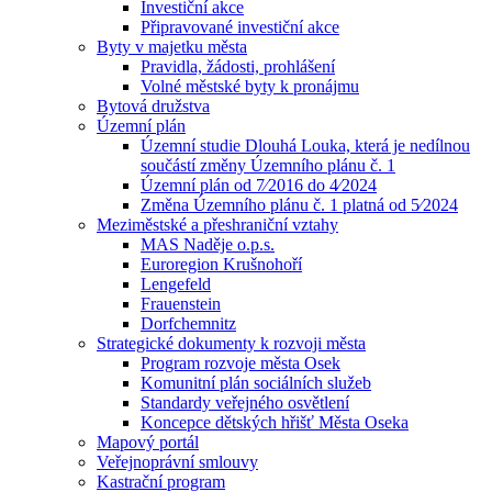
Investiční akce
Připravované investiční akce
Byty v majetku města
Pravidla, žádosti, prohlášení
Volné městské byty k pronájmu
Bytová družstva
Územní plán
Územní studie Dlouhá Louka, která je nedílnou
součástí změny Územního plánu č. 1
Územní plán od 7⁄2016 do 4⁄2024
Změna Územního plánu č. 1 platná od 5⁄2024
Meziměstské a přeshraniční vztahy
MAS Naděje o.p.s.
Euroregion Krušnohoří
Lengefeld
Frauenstein
Dorfchemnitz
Strategické dokumenty k rozvoji města
Program rozvoje města Osek
Komunitní plán sociálních služeb
Standardy veřejného osvětlení
Koncepce dětských hřišť Města Oseka
Mapový portál
Veřejnoprávní smlouvy
Kastrační program