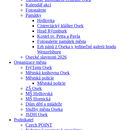
Kalendář akcí
Fotogalerie
Památky
Hrdlovka
Cisterciácký klášter Osek
Hrad Rýzmburk
Kostel sv. Petra a Pavla
Fotogalerie památek města
Erb pánů z Oseka v jedinečné galerii hradu
Wenzelsburg
Osecké slavnosti 2026
Organizace města
FrýTajm Osek
Městská knihovna Osek
Městská policie
Městská policie
ZŠ Osek
MŠ Hrdlovská
MŠ Hornická
Dům dětí a mládeže
Služby města Oseka
JSDH Osek
Podnikatel
Czech POINT