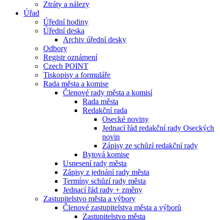
Ztráty a nálezy
Úřad
Úřední hodiny
Úřední deska
Archiv úřední desky
Odbory
Registr oznámení
Czech POINT
Tiskopisy a formuláře
Rada města a komise
Členové rady města a komisí
Rada města
Redakční rada
Osecké noviny
Jednací řád redakční rady Oseckých
novin
Zápisy ze schůzí redakční rady
Bytová komise
Usnesení rady města
Zápisy z jednání rady města
Termíny schůzí rady města
Jednací řád rady + změny
Zastupitelstvo města a výbory
Členové zastupitelstva města a výborů
Zastupitelstvo města