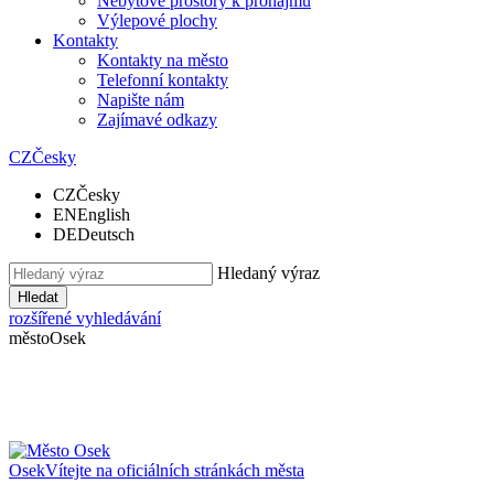
Nebytové prostory k pronájmu
Výlepové plochy
Kontakty
Kontakty na město
Telefonní kontakty
Napište nám
Zajímavé odkazy
CZ
Česky
CZ
Česky
EN
English
DE
Deutsch
Hledaný výraz
Hledat
rozšířené vyhledávání
město
Osek
Osek
Vítejte na oficiálních stránkách města