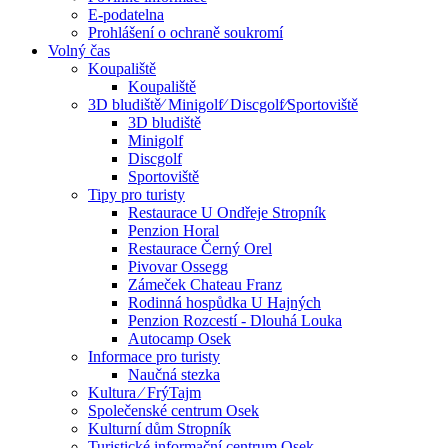
E-podatelna
Prohlášení o ochraně soukromí
Volný čas
Koupaliště
Koupaliště
3D bludiště⁄ Minigolf⁄ Discgolf⁄Sportoviště
3D bludiště
Minigolf
Discgolf
Sportoviště
Tipy pro turisty
Restaurace U Ondřeje Stropník
Penzion Horal
Restaurace Černý Orel
Pivovar Ossegg
Zámeček Chateau Franz
Rodinná hospůdka U Hajných
Penzion Rozcestí - Dlouhá Louka
Autocamp Osek
Informace pro turisty
Naučná stezka
Kultura ⁄ FrýTajm
Společenské centrum Osek
Kulturní dům Stropník
Turistické informační centrum Osek