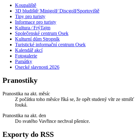
Koupaliště
3D bludiště⁄ Minigolf⁄ Discgolf⁄Sportoviště
Tipy pro turisty
Informace pro turisty
Kultura ⁄ FrýTajm
Společenské centrum Osek
Kulturní dům Stropník
Turistické informační centrum Osek
Kalendář akcí
Fotogalerie
Památky
Osecké slavnosti 2026
Pranostiky
Pranostika na akt. měsíc
Z počátku toho měsíce říká se, že opět studený vítr ze strnišť
fouká.
Pranostika na akt. den
Do svatého Vavřince nechval pšenice.
Exporty do RSS