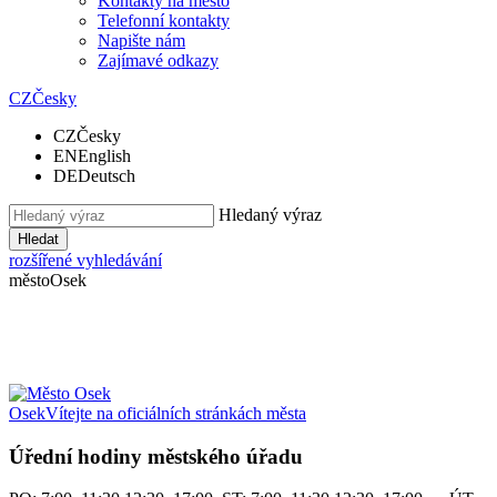
Kontakty na město
Telefonní kontakty
Napište nám
Zajímavé odkazy
CZ
Česky
CZ
Česky
EN
English
DE
Deutsch
Hledaný výraz
Hledat
rozšířené vyhledávání
město
Osek
Osek
Vítejte na oficiálních stránkách města
Úřední hodiny městského úřadu