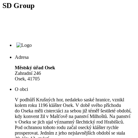
SD Group
Adresa
Městský úřad Osek
Zahradní 246
Osek, 41705
O obci
V podhůří Krušných hor, nedaleko saské hranice, vznikl
kolem roku 1196 klášter Osek. V době svého příchodu
do Oseka měli cisterciáci za sebou již téměř šestileté období,
kdy konvent žil v Mašťově na panství Milhoštů. Na panství
v Oseku se jich ujal významný šlechtický rod Hrabišiců.
Pod ochranou tohoto rodu začal osecký klášter rychle
prosperovat. Jedním z jeho nejslavnějších období se stala