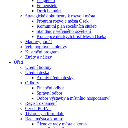
Lengefeld
Frauenstein
Dorfchemnitz
Strategické dokumenty k rozvoji města
Program rozvoje města Osek
Komunitní plán sociálních služeb
Standardy veřejného osvětlení
Koncepce dětských hřišť Města Oseka
Mapový portál
Veřejnoprávní smlouvy
Kastrační program
Ztráty a nálezy
Úřad
Úřední hodiny
Úřední deska
Archiv úřední desky
Odbory
Finanční odbor
Správní odbor
Odbor výstavby a místního hospodářství
Registr oznámení
Czech POINT
Tiskopisy a formuláře
Rada města a komise
Členové rady města a komisí