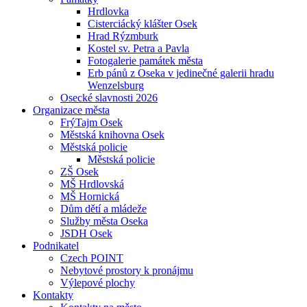
Hrdlovka
Cisterciácký klášter Osek
Hrad Rýzmburk
Kostel sv. Petra a Pavla
Fotogalerie památek města
Erb pánů z Oseka v jedinečné galerii hradu
Wenzelsburg
Osecké slavnosti 2026
Organizace města
FrýTajm Osek
Městská knihovna Osek
Městská policie
Městská policie
ZŠ Osek
MŠ Hrdlovská
MŠ Hornická
Dům dětí a mládeže
Služby města Oseka
JSDH Osek
Podnikatel
Czech POINT
Nebytové prostory k pronájmu
Výlepové plochy
Kontakty