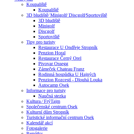
Koupaliště
Koupaliště
3D bludiště⁄ Minigolf⁄ Discgolf⁄Sportoviště
3D bludiště
Minigolf
Discgolf
Sportoviště
Tipy pro turisty
Restaurace U Ondřeje Stropník
Penzion Horal
Restaurace Černý Orel
Pivovar Ossegg
Zámeček Chateau Franz
Rodinná hospůdka U Hajných
Penzion Rozcestí - Dlouhá Louka
Autocamp Osek
Informace pro turisty
Naučná stezka
Kultura ⁄ FrýTajm
Společenské centrum Osek
Kulturní dům Stropník
Turistické informační centrum Osek
Kalendář akcí
Fotogalerie
Památky