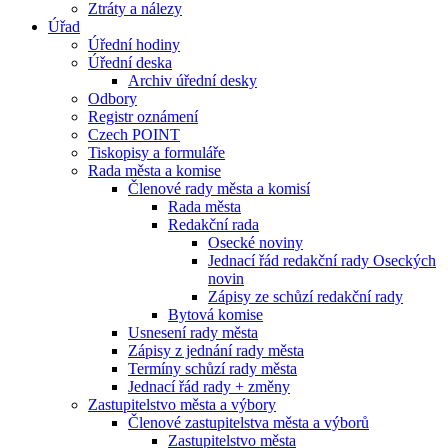
Ztráty a nálezy
Úřad
Úřední hodiny
Úřední deska
Archiv úřední desky
Odbory
Registr oznámení
Czech POINT
Tiskopisy a formuláře
Rada města a komise
Členové rady města a komisí
Rada města
Redakční rada
Osecké noviny
Jednací řád redakční rady Oseckých
novin
Zápisy ze schůzí redakční rady
Bytová komise
Usnesení rady města
Zápisy z jednání rady města
Termíny schůzí rady města
Jednací řád rady + změny
Zastupitelstvo města a výbory
Členové zastupitelstva města a výborů
Zastupitelstvo města