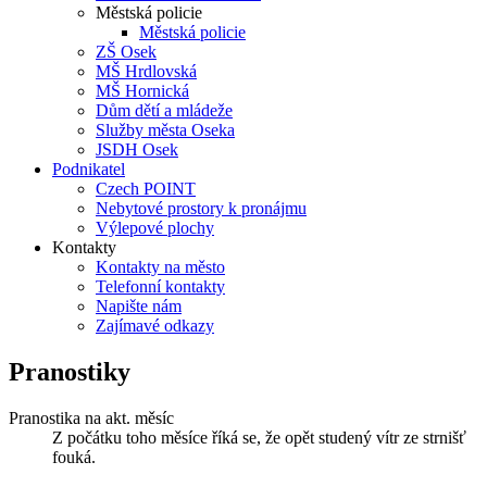
Městská policie
Městská policie
ZŠ Osek
MŠ Hrdlovská
MŠ Hornická
Dům dětí a mládeže
Služby města Oseka
JSDH Osek
Podnikatel
Czech POINT
Nebytové prostory k pronájmu
Výlepové plochy
Kontakty
Kontakty na město
Telefonní kontakty
Napište nám
Zajímavé odkazy
Pranostiky
Pranostika na akt. měsíc
Z počátku toho měsíce říká se, že opět studený vítr ze strnišť
fouká.