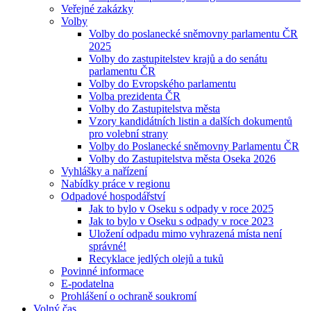
Veřejné zakázky
Volby
Volby do poslanecké sněmovny parlamentu ČR
2025
Volby do zastupitelstev krajů a do senátu
parlamentu ČR
Volby do Evropského parlamentu
Volba prezidenta ČR
Volby do Zastupitelstva města
Vzory kandidátních listin a dalších dokumentů
pro volební strany
Volby do Poslanecké sněmovny Parlamentu ČR
Volby do Zastupitelstva města Oseka 2026
Vyhlášky a nařízení
Nabídky práce v regionu
Odpadové hospodářství
Jak to bylo v Oseku s odpady v roce 2025
Jak to bylo v Oseku s odpady v roce 2023
Uložení odpadu mimo vyhrazená místa není
správné!
Recyklace jedlých olejů a tuků
Povinné informace
E-podatelna
Prohlášení o ochraně soukromí
Volný čas