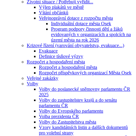
Životní situace / Potřebuji vyřídit...
Výlep plakátů ve městě
Vítání občánků
Veřejnoprávní dotace z rozpočtu města
Individuální dotace města Osek
Program podpory činnosti dětí a žáků
evidovaných v organizacích a spolcích na
území města na rok 2026
Krizové řízení (varování obyvatelstva, evakuace...)
Evakuace
Definice tísňové výzvy
Rozpočet a hospodaření města
Rozpočet a hospodaření města
Rozpočet příspěvkových organizací Města Osek
Veřejné zakázky
Volby
Volby do poslanecké sněmovny parlamentu ČR
2025
Volby do zastupitelstev krajů a do senátu
parlamentu ČR
Volby do Evropského parlamentu
Volba prezidenta ČR
Volby do Zastupitelstva města
Vzory kandidátních listin a dalších dokumentů
pro volební strany