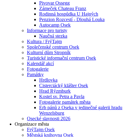
Pivovar Ossegg
Zámeček Chateau Franz
Rodinná hospůdka U Hajných
Penzion Rozcestí - Dlouhá Louka
Autocamp Osek
Informace pro turisty
Naučná stezka
Kultura / FrýTajm
Společenské centrum Osek
Kulturní dům Stropník
Turistické informační centrum Osek
Kalendář akcí
Fotogalerie
Památky
Hrdlovka
Cisterciácký klášter Osek
Hrad Rýzmburk
Kostel sv. Petra a Pavla
Fotogalerie památek města
Erb pánů z Oseka v jedinečné galerii hradu
Wenzelsburg
Osecké slavnosti 2026
Organizace města
FrýTajm Osek
Městská knihovna Osek