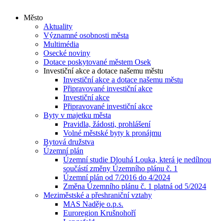
Město
Aktuality
Významné osobnosti města
Multimédia
Osecké noviny
Dotace poskytované městem Osek
Investiční akce a dotace našemu městu
Investiční akce a dotace našemu městu
Připravované investiční akce
Investiční akce
Připravované investiční akce
Byty v majetku města
Pravidla, žádosti, prohlášení
Volné městské byty k pronájmu
Bytová družstva
Územní plán
Územní studie Dlouhá Louka, která je nedílnou
součástí změny Územního plánu č. 1
Územní plán od 7/2016 do 4/2024
Změna Územního plánu č. 1 platná od 5/2024
Meziměstské a přeshraniční vztahy
MAS Naděje o.p.s.
Euroregion Krušnohoří