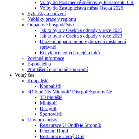
Volby do Poslanecké sněmovny Parlamentu ČR
Volby do Zastupitelstva města Oseka 2026
Vyhlášky a nařízení
Nabídky práce v regionu
Odpadové hospodářství
Jak to bylo v Oseku s odpady v roce 2025
Jak to bylo v Oseku s odpady v roce 2023
Uložení odpadu mimo vyhrazená místa není
správné!
Recyklace jedlých olejů a tuků
Povinné informace
E-podatelna
Prohlášení o ochraně soukromí
Volný čas
Koupaliště
Koupaliště
3D bludiště/ Minigolf/ Discgolf/Sportoviště
3D bludiště
Minigolf
Discgolf
Sportoviště
Tipy pro turisty
Restaurace U Ondřeje Stropník
Penzion Horal
Restaurace Černý Orel