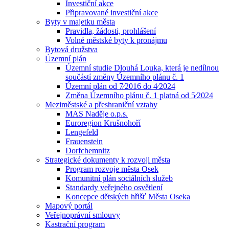
Investiční akce
Připravované investiční akce
Byty v majetku města
Pravidla, žádosti, prohlášení
Volné městské byty k pronájmu
Bytová družstva
Územní plán
Územní studie Dlouhá Louka, která je nedílnou
součástí změny Územního plánu č. 1
Územní plán od 7⁄2016 do 4⁄2024
Změna Územního plánu č. 1 platná od 5⁄2024
Meziměstské a přeshraniční vztahy
MAS Naděje o.p.s.
Euroregion Krušnohoří
Lengefeld
Frauenstein
Dorfchemnitz
Strategické dokumenty k rozvoji města
Program rozvoje města Osek
Komunitní plán sociálních služeb
Standardy veřejného osvětlení
Koncepce dětských hřišť Města Oseka
Mapový portál
Veřejnoprávní smlouvy
Kastrační program