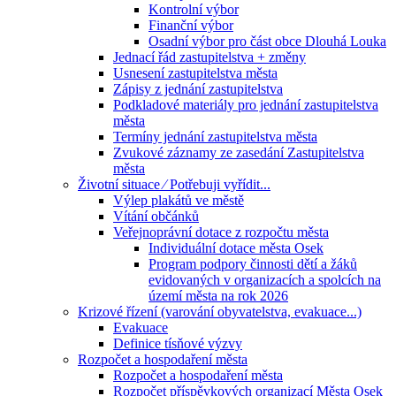
Kontrolní výbor
Finanční výbor
Osadní výbor pro část obce Dlouhá Louka
Jednací řád zastupitelstva + změny
Usnesení zastupitelstva města
Zápisy z jednání zastupitelstva
Podkladové materiály pro jednání zastupitelstva
města
Termíny jednání zastupitelstva města
Zvukové záznamy ze zasedání Zastupitelstva
města
Životní situace ⁄ Potřebuji vyřídit...
Výlep plakátů ve městě
Vítání občánků
Veřejnoprávní dotace z rozpočtu města
Individuální dotace města Osek
Program podpory činnosti dětí a žáků
evidovaných v organizacích a spolcích na
území města na rok 2026
Krizové řízení (varování obyvatelstva, evakuace...)
Evakuace
Definice tísňové výzvy
Rozpočet a hospodaření města
Rozpočet a hospodaření města
Rozpočet příspěvkových organizací Města Osek