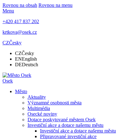
Rovnou na obsah
Rovnou na menu
Menu
+420 417 837 202
krtkova@osek.cz
CZ
Česky
CZ
Česky
EN
English
DE
Deutsch
Osek
Město
Aktuality
Významné osobnosti města
Multimédia
Osecké noviny
Dotace poskytované městem Osek
Investiční akce a dotace našemu městu
Investiční akce a dotace našemu městu
Připravované investiční akce