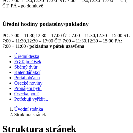
PO: 7:00–11:30,12:30–17:00 ST: 7:00–11:30,12:30–17:00 ÚT,
ČT, PÁ - po domluvě
Úřední hodiny podatelny/pokladny
PO: 7:00 – 11:30,12:30 – 17:00 ÚT: 7:00 – 11:30,12:30 – 15:00 ST:
7:00 – 11:30,12:30 – 17:00 ČT: 7:00 – 11:30,12:30 – 15:00 PÁ:
7:00 – 11:00 /
pokladna v pátek uzavřena
Úřední deska
FrýTajm Osek
Sběrný dvůr
Kalendář akcí
Portál občana
Osecké noviny
Pronájem bytů
Osecká pouť
Potřebuji vyřídit...
Úvodní stránka
Struktura stránek
Struktura stránek