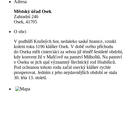
Adresa
Městský úřad Osek
Zahradní 246
Osek, 41705
O obci
V podhůří Krušných hor, nedaleko saské hranice, vznikl
kolem roku 1196 klášter Osek. V době svého příchodu
do Oseka měli cisterciáci za sebou již téměř šestileté období,
kdy konvent žil v Mašťově na panství Milhoštů. Na panství
v Oseku se jich ujal významný šlechtický rod Hrabišiců.
Pod ochranou tohoto rodu začal osecký klášter rychle
prosperovat. Jedním z jeho nejslavnějších období se stala
30. léta 13. století.