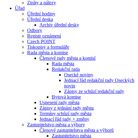
Ztráty a nálezy
Úřad
Úřední hodiny
Úřední deska
Archiv úřední desky
Odbory
Registr oznámení
Czech POINT
Tiskopisy a formuláře
Rada města a komise
Členové rady města a komisí
Rada města
Redakční rada
Osecké noviny
Jednací řád redakční rady Oseckých
novin
Zápisy ze schůzí redakční rady
Bytová komise
Usnesení rady města
Zápisy z jednání rady města
Termíny schůzí rady města
Jednací řád rady + změny
Zastupitelstvo města a výbory
Členové zastupitelstva města a výborů
Zastupitelstvo města