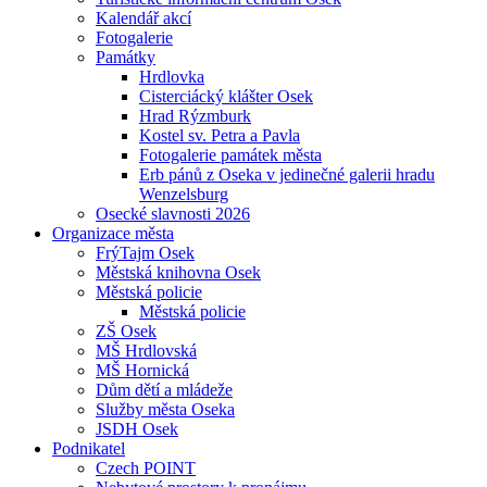
Kalendář akcí
Fotogalerie
Památky
Hrdlovka
Cisterciácký klášter Osek
Hrad Rýzmburk
Kostel sv. Petra a Pavla
Fotogalerie památek města
Erb pánů z Oseka v jedinečné galerii hradu
Wenzelsburg
Osecké slavnosti 2026
Organizace města
FrýTajm Osek
Městská knihovna Osek
Městská policie
Městská policie
ZŠ Osek
MŠ Hrdlovská
MŠ Hornická
Dům dětí a mládeže
Služby města Oseka
JSDH Osek
Podnikatel
Czech POINT