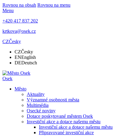
Rovnou na obsah
Rovnou na menu
Menu
+420 417 837 202
krtkova@osek.cz
CZ
Česky
CZ
Česky
EN
English
DE
Deutsch
Osek
Město
Aktuality
Významné osobnosti města
Multimédia
Osecké noviny
Dotace poskytované městem Osek
Investiční akce a dotace našemu městu
Investiční akce a dotace našemu městu
Připravované investiční akce