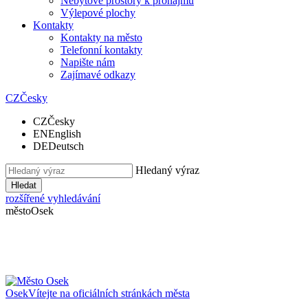
Nebytové prostory k pronájmu
Výlepové plochy
Kontakty
Kontakty na město
Telefonní kontakty
Napište nám
Zajímavé odkazy
CZ
Česky
CZ
Česky
EN
English
DE
Deutsch
Hledaný výraz
Hledat
rozšířené vyhledávání
město
Osek
Osek
Vítejte na oficiálních stránkách města