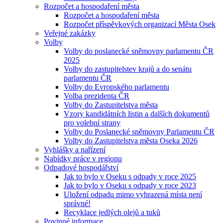
Rozpočet a hospodaření města
Rozpočet a hospodaření města
Rozpočet příspěvkových organizací Města Osek
Veřejné zakázky
Volby
Volby do poslanecké sněmovny parlamentu ČR
2025
Volby do zastupitelstev krajů a do senátu
parlamentu ČR
Volby do Evropského parlamentu
Volba prezidenta ČR
Volby do Zastupitelstva města
Vzory kandidátních listin a dalších dokumentů
pro volební strany
Volby do Poslanecké sněmovny Parlamentu ČR
Volby do Zastupitelstva města Oseka 2026
Vyhlášky a nařízení
Nabídky práce v regionu
Odpadové hospodářství
Jak to bylo v Oseku s odpady v roce 2025
Jak to bylo v Oseku s odpady v roce 2023
Uložení odpadu mimo vyhrazená místa není
správné!
Recyklace jedlých olejů a tuků
Povinné informace