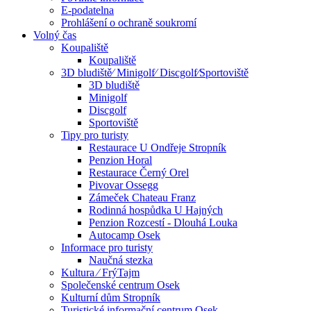
E-podatelna
Prohlášení o ochraně soukromí
Volný čas
Koupaliště
Koupaliště
3D bludiště⁄ Minigolf⁄ Discgolf⁄Sportoviště
3D bludiště
Minigolf
Discgolf
Sportoviště
Tipy pro turisty
Restaurace U Ondřeje Stropník
Penzion Horal
Restaurace Černý Orel
Pivovar Ossegg
Zámeček Chateau Franz
Rodinná hospůdka U Hajných
Penzion Rozcestí - Dlouhá Louka
Autocamp Osek
Informace pro turisty
Naučná stezka
Kultura ⁄ FrýTajm
Společenské centrum Osek
Kulturní dům Stropník
Turistické informační centrum Osek