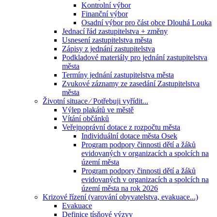
Kontrolní výbor
Finanční výbor
Osadní výbor pro část obce Dlouhá Louka
Jednací řád zastupitelstva + změny
Usnesení zastupitelstva města
Zápisy z jednání zastupitelstva
Podkladové materiály pro jednání zastupitelstva
města
Termíny jednání zastupitelstva města
Zvukové záznamy ze zasedání Zastupitelstva
města
Životní situace ⁄ Potřebuji vyřídit...
Výlep plakátů ve městě
Vítání občánků
Veřejnoprávní dotace z rozpočtu města
Individuální dotace města Osek
Program podpory činnosti dětí a žáků
evidovaných v organizacích a spolcích na
území města
Program podpory činnosti dětí a žáků
evidovaných v organizacích a spolcích na
území města na rok 2026
Krizové řízení (varování obyvatelstva, evakuace...)
Evakuace
Definice tísňové výzvy