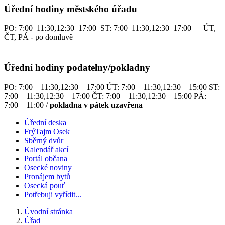
Úřední hodiny městského úřadu
PO: 7:00–11:30,12:30–17:00 ST: 7:00–11:30,12:30–17:00 ÚT,
ČT, PÁ - po domluvě
Úřední hodiny podatelny/pokladny
PO: 7:00 – 11:30,12:30 – 17:00 ÚT: 7:00 – 11:30,12:30 – 15:00 ST:
7:00 – 11:30,12:30 – 17:00 ČT: 7:00 – 11:30,12:30 – 15:00 PÁ:
7:00 – 11:00 /
pokladna v pátek uzavřena
Úřední deska
FrýTajm Osek
Sběrný dvůr
Kalendář akcí
Portál občana
Osecké noviny
Pronájem bytů
Osecká pouť
Potřebuji vyřídit...
Úvodní stránka
Úřad