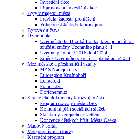
Investiční akce
Připravované investiční akce
Byty v majetku města
Pravidla, žádosti, prohlášení
Volné městské byty k pronájmu
Bytová družstva
Územní plán
Územní studie Dlouhá Louka, která je nedílnou
součástí změny Územního plánu č. 1
Územní plán od 7⁄2016 do 4⁄2024
Změna Územního plánu č. 1 platná od 5⁄2024
Meziměstské a přeshraniční vztahy
MAS Naděje o.p.s.
Euroregion Krušnohoří
Lengefeld
Frauenstein
Dorfchemnitz
Strategické dokumenty k rozvoji města
Program rozvoje města Osek
Komunitní plán sociálních služeb
Standardy veřejného osvětlení
Koncepce dětských hřišť Města Oseka
Mapový portál
Veřejnoprávní smlouvy
Kastrační program