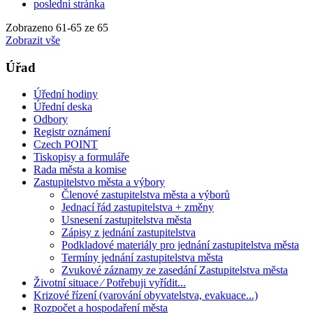
poslední stránka
Zobrazeno
61
-
65
ze 65
Zobrazit vše
Úřad
Úřední hodiny
Úřední deska
Odbory
Registr oznámení
Czech POINT
Tiskopisy a formuláře
Rada města a komise
Zastupitelstvo města a výbory
Členové zastupitelstva města a výborů
Jednací řád zastupitelstva + změny
Usnesení zastupitelstva města
Zápisy z jednání zastupitelstva
Podkladové materiály pro jednání zastupitelstva města
Termíny jednání zastupitelstva města
Zvukové záznamy ze zasedání Zastupitelstva města
Životní situace ⁄ Potřebuji vyřídit...
Krizové řízení (varování obyvatelstva, evakuace...)
Rozpočet a hospodaření města