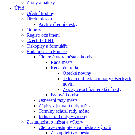
Ztráty a nálezy
Úřad
Úřední hodiny
Úřední deska
Archiv úřední desky
Odbory
Registr oznámení
Czech POINT
Tiskopisy a formuláře
Rada města a komise
Členové rady města a komisí
Rada města
Redakční rada
Osecké noviny
Jednací řád redakční rady Oseckých
novin
Zápisy ze schůzí redakční rady
Bytová komise
Usnesení rady města
Zápisy z jednání rady města
Termíny schůzí rady města
Jednací řád rady + změny
Zastupitelstvo města a výbory
Členové zastupitelstva města a výborů
Zastupitelstvo města