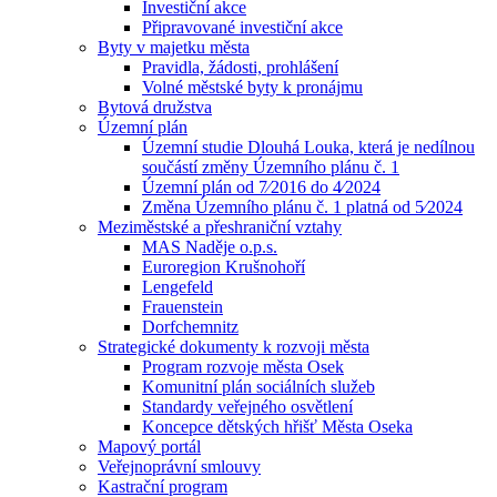
Investiční akce
Připravované investiční akce
Byty v majetku města
Pravidla, žádosti, prohlášení
Volné městské byty k pronájmu
Bytová družstva
Územní plán
Územní studie Dlouhá Louka, která je nedílnou
součástí změny Územního plánu č. 1
Územní plán od 7⁄2016 do 4⁄2024
Změna Územního plánu č. 1 platná od 5⁄2024
Meziměstské a přeshraniční vztahy
MAS Naděje o.p.s.
Euroregion Krušnohoří
Lengefeld
Frauenstein
Dorfchemnitz
Strategické dokumenty k rozvoji města
Program rozvoje města Osek
Komunitní plán sociálních služeb
Standardy veřejného osvětlení
Koncepce dětských hřišť Města Oseka
Mapový portál
Veřejnoprávní smlouvy
Kastrační program