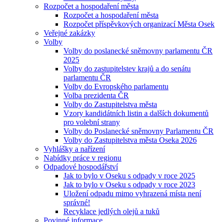
Rozpočet a hospodaření města
Rozpočet a hospodaření města
Rozpočet příspěvkových organizací Města Osek
Veřejné zakázky
Volby
Volby do poslanecké sněmovny parlamentu ČR
2025
Volby do zastupitelstev krajů a do senátu
parlamentu ČR
Volby do Evropského parlamentu
Volba prezidenta ČR
Volby do Zastupitelstva města
Vzory kandidátních listin a dalších dokumentů
pro volební strany
Volby do Poslanecké sněmovny Parlamentu ČR
Volby do Zastupitelstva města Oseka 2026
Vyhlášky a nařízení
Nabídky práce v regionu
Odpadové hospodářství
Jak to bylo v Oseku s odpady v roce 2025
Jak to bylo v Oseku s odpady v roce 2023
Uložení odpadu mimo vyhrazená místa není
správné!
Recyklace jedlých olejů a tuků
Povinné informace