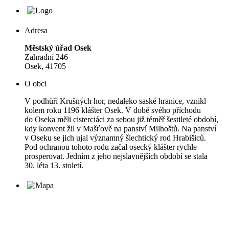
Adresa
Městský úřad Osek
Zahradní 246
Osek, 41705
O obci
V podhůří Krušných hor, nedaleko saské hranice, vznikl
kolem roku 1196 klášter Osek. V době svého příchodu
do Oseka měli cisterciáci za sebou již téměř šestileté období,
kdy konvent žil v Mašťově na panství Milhoštů. Na panství
v Oseku se jich ujal významný šlechtický rod Hrabišiců.
Pod ochranou tohoto rodu začal osecký klášter rychle
prosperovat. Jedním z jeho nejslavnějších období se stala
30. léta 13. století.