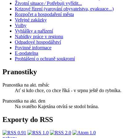
Životní situace ⁄ Potřebuji vyřídit...
Krizové řízení (varování obyvatelstva, evakuace...)
Rozpočet a hospodaření města
Veřejné zakázky
Volby
Vyhlášky a nařízení
Nabídky práce v regionu
Odpadové hospodářství
Povinné informace
E-podatelna
Prohlášení o ochraně soukromí
Pranostiky
Pranostika na akt. měsíc
Ať si kdo chce, co chce říká - v srpnu ještě do rybníka.
Pranostika na akt. den
Na svatého Kajetána otvírá se stodol brána.
Exporty do RSS