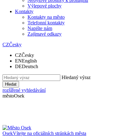
Nebytové prostory k pronájmu
Výlepové plochy
Kontakty
Kontakty na město
Telefonní kontakty
Napište nám
Zajímavé odkazy
CZ
Česky
CZ
Česky
EN
English
DE
Deutsch
Hledaný výraz
Hledat
rozšířené vyhledávání
město
Osek
Osek
Vítejte na oficiálních stránkách města