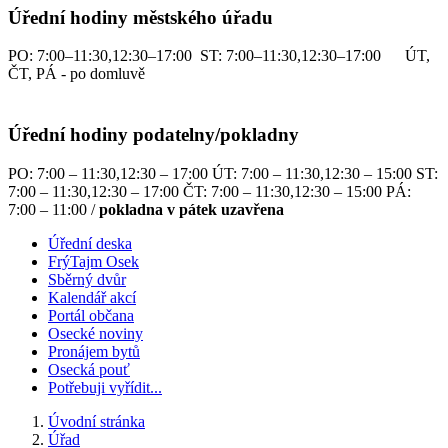
Úřední hodiny městského úřadu
PO: 7:00–11:30,12:30–17:00 ST: 7:00–11:30,12:30–17:00 ÚT,
ČT, PÁ - po domluvě
Úřední hodiny podatelny/pokladny
PO: 7:00 – 11:30,12:30 – 17:00 ÚT: 7:00 – 11:30,12:30 – 15:00 ST:
7:00 – 11:30,12:30 – 17:00 ČT: 7:00 – 11:30,12:30 – 15:00 PÁ:
7:00 – 11:00 /
pokladna v pátek uzavřena
Úřední deska
FrýTajm Osek
Sběrný dvůr
Kalendář akcí
Portál občana
Osecké noviny
Pronájem bytů
Osecká pouť
Potřebuji vyřídit...
Úvodní stránka
Úřad