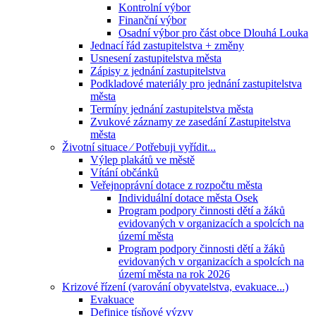
Kontrolní výbor
Finanční výbor
Osadní výbor pro část obce Dlouhá Louka
Jednací řád zastupitelstva + změny
Usnesení zastupitelstva města
Zápisy z jednání zastupitelstva
Podkladové materiály pro jednání zastupitelstva
města
Termíny jednání zastupitelstva města
Zvukové záznamy ze zasedání Zastupitelstva
města
Životní situace ⁄ Potřebuji vyřídit...
Výlep plakátů ve městě
Vítání občánků
Veřejnoprávní dotace z rozpočtu města
Individuální dotace města Osek
Program podpory činnosti dětí a žáků
evidovaných v organizacích a spolcích na
území města
Program podpory činnosti dětí a žáků
evidovaných v organizacích a spolcích na
území města na rok 2026
Krizové řízení (varování obyvatelstva, evakuace...)
Evakuace
Definice tísňové výzvy