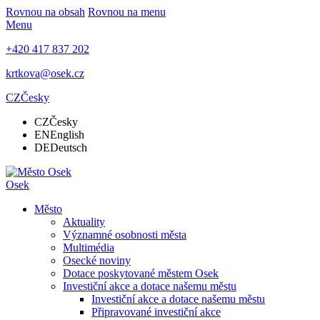
Rovnou na obsah
Rovnou na menu
Menu
+420 417 837 202
krtkova@osek.cz
CZ
Česky
CZ
Česky
EN
English
DE
Deutsch
Osek
Město
Aktuality
Významné osobnosti města
Multimédia
Osecké noviny
Dotace poskytované městem Osek
Investiční akce a dotace našemu městu
Investiční akce a dotace našemu městu
Připravované investiční akce