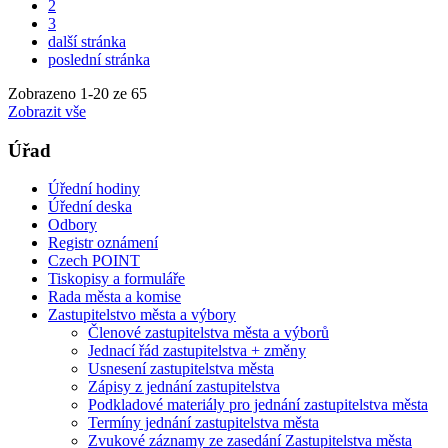
2
3
další stránka
poslední stránka
Zobrazeno
1
-
20
ze 65
Zobrazit vše
Úřad
Úřední hodiny
Úřední deska
Odbory
Registr oznámení
Czech POINT
Tiskopisy a formuláře
Rada města a komise
Zastupitelstvo města a výbory
Členové zastupitelstva města a výborů
Jednací řád zastupitelstva + změny
Usnesení zastupitelstva města
Zápisy z jednání zastupitelstva
Podkladové materiály pro jednání zastupitelstva města
Termíny jednání zastupitelstva města
Zvukové záznamy ze zasedání Zastupitelstva města