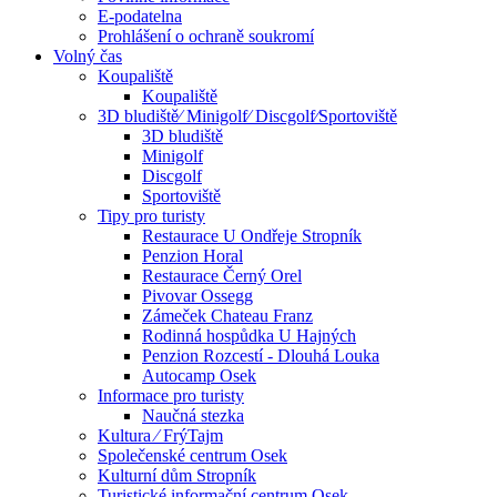
E-podatelna
Prohlášení o ochraně soukromí
Volný čas
Koupaliště
Koupaliště
3D bludiště⁄ Minigolf⁄ Discgolf⁄Sportoviště
3D bludiště
Minigolf
Discgolf
Sportoviště
Tipy pro turisty
Restaurace U Ondřeje Stropník
Penzion Horal
Restaurace Černý Orel
Pivovar Ossegg
Zámeček Chateau Franz
Rodinná hospůdka U Hajných
Penzion Rozcestí - Dlouhá Louka
Autocamp Osek
Informace pro turisty
Naučná stezka
Kultura ⁄ FrýTajm
Společenské centrum Osek
Kulturní dům Stropník
Turistické informační centrum Osek