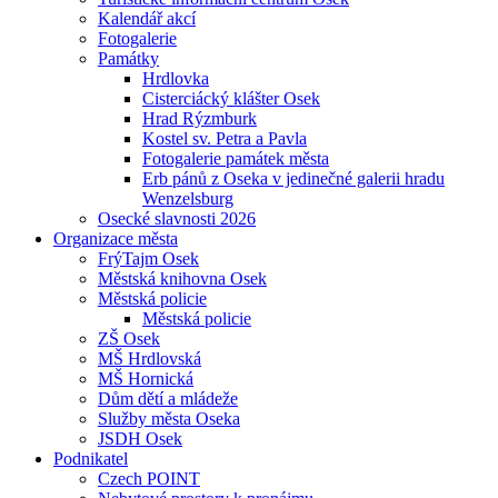
Kalendář akcí
Fotogalerie
Památky
Hrdlovka
Cisterciácký klášter Osek
Hrad Rýzmburk
Kostel sv. Petra a Pavla
Fotogalerie památek města
Erb pánů z Oseka v jedinečné galerii hradu
Wenzelsburg
Osecké slavnosti 2026
Organizace města
FrýTajm Osek
Městská knihovna Osek
Městská policie
Městská policie
ZŠ Osek
MŠ Hrdlovská
MŠ Hornická
Dům dětí a mládeže
Služby města Oseka
JSDH Osek
Podnikatel
Czech POINT