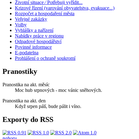
Životní situace ⁄ Potřebuji vyřídit...
Krizové řízení (varování obyvatelstva, evakuace...)
Rozpočet a hospodaření města
Veřejné zakázky
Volby
Vyhlášky a nařízení
Nabídky práce v regionu
Odpadové hospodářství
Povinné informace
E-podatelna
Prohlášení o ochraně soukromí
Pranostiky
Pranostika na akt. měsíc
Moc hub srpnových - moc vánic sněhových.
Pranostika na akt. den
Když srpen pálí, bude pálit i víno.
Exporty do RSS
nahoru