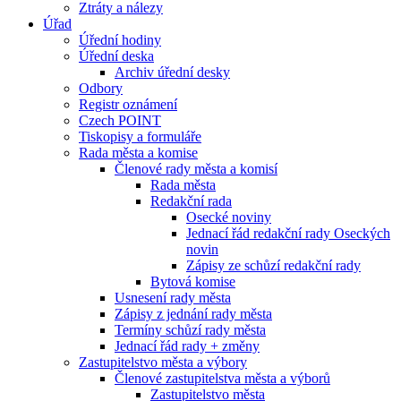
Ztráty a nálezy
Úřad
Úřední hodiny
Úřední deska
Archiv úřední desky
Odbory
Registr oznámení
Czech POINT
Tiskopisy a formuláře
Rada města a komise
Členové rady města a komisí
Rada města
Redakční rada
Osecké noviny
Jednací řád redakční rady Oseckých
novin
Zápisy ze schůzí redakční rady
Bytová komise
Usnesení rady města
Zápisy z jednání rady města
Termíny schůzí rady města
Jednací řád rady + změny
Zastupitelstvo města a výbory
Členové zastupitelstva města a výborů
Zastupitelstvo města