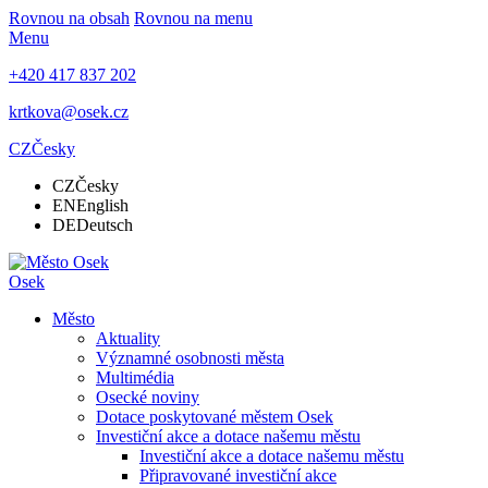
Rovnou na obsah
Rovnou na menu
Menu
+420 417 837 202
krtkova@osek.cz
CZ
Česky
CZ
Česky
EN
English
DE
Deutsch
Osek
Město
Aktuality
Významné osobnosti města
Multimédia
Osecké noviny
Dotace poskytované městem Osek
Investiční akce a dotace našemu městu
Investiční akce a dotace našemu městu
Připravované investiční akce