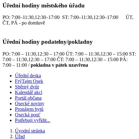
Úřední hodiny městského úřadu
PO: 7:00–11:30,12:30–17:00 ST: 7:00–11:30,12:30–17:00 ÚT,
ČT, PÁ - po domluvě
Úřední hodiny podatelny/pokladny
PO: 7:00 – 11:30,12:30 – 17:00 ÚT: 7:00 – 11:30,12:30 – 15:00 ST:
7:00 – 11:30,12:30 – 17:00 ČT: 7:00 – 11:30,12:30 – 15:00 PÁ:
7:00 – 11:00 /
pokladna v pátek uzavřena
Úřední deska
FrýTajm Osek
Sběrný dvůr
Kalendář akcí
Portál občana
Osecké noviny
Pronájem bytů
Osecká pouť
Potřebuji vyřídit...
Úvodní stránka
Úřad