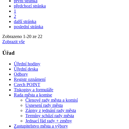
první stránka
předchozí stránka
1
2
další stránka
poslední stránka
Zobrazeno
1
-
20
ze 22
Zobrazit vše
Úřad
Úřední hodiny
Úřední deska
Odbory
Registr oznámení
Czech POINT
Tiskopisy a formuláře
Rada města a komise
Členové rady města a komisí
Usnesení rady města
Zápisy z jednání rady města
Termíny schůzí rady města
Jednací řád rady + změny
Zastupitelstvo města a výbory