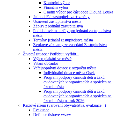
Kontrolní výbor
Finanční výbor
Osadní výbor pro část obce Dlouhá Louka
Jednací řád zastupitelstva + změny
Usnesení zastupitelstva města
Zápisy z jednání zastupitelstva
Podkladové materiály pro jednání zastupitelstva
města
Termíny jednání zastupitelstva města
Zvukové záznamy ze zasedání Zastupitelstva
města
Životní situace ⁄ Potřebuji vyřídit...
Výlep plakátů ve městě
Vítání občánků
Veřejnoprávní dotace z rozpočtu města
Individuální dotace města Osek
Program podpory činnosti dětí a žáků
evidovaných v organizacích a spolcích na
území města
Program podpory činnosti dětí a žáků
evidovaných v organizacích a spolcích na
území města na rok 2026
Krizové řízení (varování obyvatelstva, evakuace...)
Evakuace
Definice tísňové výzvy