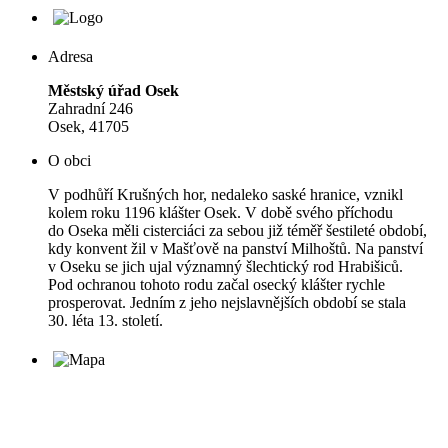
Adresa
Městský úřad Osek
Zahradní 246
Osek, 41705
O obci
V podhůří Krušných hor, nedaleko saské hranice, vznikl
kolem roku 1196 klášter Osek. V době svého příchodu
do Oseka měli cisterciáci za sebou již téměř šestileté období,
kdy konvent žil v Mašťově na panství Milhoštů. Na panství
v Oseku se jich ujal významný šlechtický rod Hrabišiců.
Pod ochranou tohoto rodu začal osecký klášter rychle
prosperovat. Jedním z jeho nejslavnějších období se stala
30. léta 13. století.