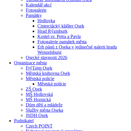
Kalendář akcí
Fotogalerie
Památky
Hrdlovka
Cisterciácký klášter Osek
Hrad Rýzmburk
Kostel sv. Petra a Pavla
Fotogalerie památek města
Erb pánů z Oseka v jedinečné galerii hradu
Wenzelsburg
Osecké slavnosti 2026
Organizace města
FrýTajm Osek
Městská knihovna Osek
Městská policie
Městská policie
ZŠ Osek
MŠ Hrdlovská
MŠ Hornická
Dům dětí a mládeže
Služby města Oseka
JSDH Osek
Podnikatel
Czech POINT