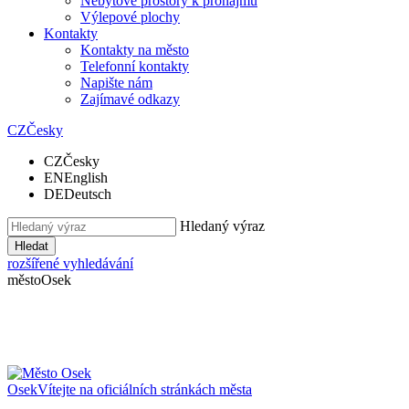
Nebytové prostory k pronájmu
Výlepové plochy
Kontakty
Kontakty na město
Telefonní kontakty
Napište nám
Zajímavé odkazy
CZ
Česky
CZ
Česky
EN
English
DE
Deutsch
Hledaný výraz
Hledat
rozšířené vyhledávání
město
Osek
Osek
Vítejte na oficiálních stránkách města