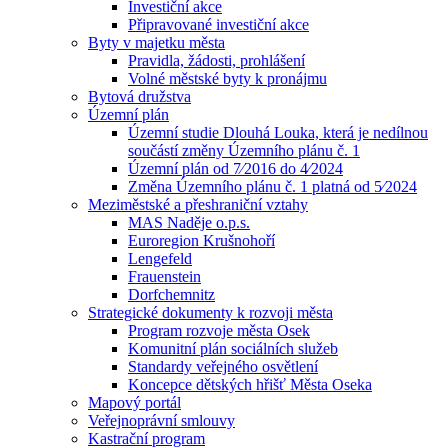
Investiční akce
Připravované investiční akce
Byty v majetku města
Pravidla, žádosti, prohlášení
Volné městské byty k pronájmu
Bytová družstva
Územní plán
Územní studie Dlouhá Louka, která je nedílnou
součástí změny Územního plánu č. 1
Územní plán od 7⁄2016 do 4⁄2024
Změna Územního plánu č. 1 platná od 5⁄2024
Meziměstské a přeshraniční vztahy
MAS Naděje o.p.s.
Euroregion Krušnohoří
Lengefeld
Frauenstein
Dorfchemnitz
Strategické dokumenty k rozvoji města
Program rozvoje města Osek
Komunitní plán sociálních služeb
Standardy veřejného osvětlení
Koncepce dětských hřišť Města Oseka
Mapový portál
Veřejnoprávní smlouvy
Kastrační program