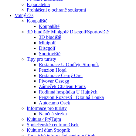
E-podatelna
Prohlášení o ochraně soukromí
Volný čas
Koupaliště
Koupaliště
3D bludiště⁄ Minigolf⁄ Discgolf⁄Sportoviště
3D bludiště
Minigolf
Discgolf
Sportoviště
Tipy pro turisty
Restaurace U Ondřeje Stropník
Penzion Horal
Restaurace Černý Orel
Pivovar Ossegg
Zámeček Chateau Franz
Rodinná hospůdka U Hajných
Penzion Rozcestí - Dlouhá Louka
Autocamp Osek
Informace pro turisty
Naučná stezka
Kultura ⁄ FrýTajm
Společenské centrum Osek
Kulturní dům Stropník
Turistické informační centrum Osek