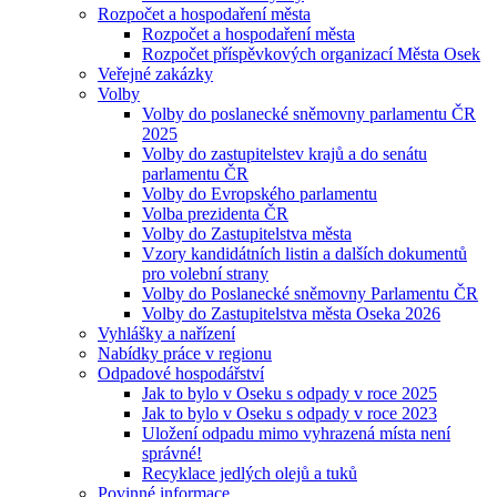
Rozpočet a hospodaření města
Rozpočet a hospodaření města
Rozpočet příspěvkových organizací Města Osek
Veřejné zakázky
Volby
Volby do poslanecké sněmovny parlamentu ČR
2025
Volby do zastupitelstev krajů a do senátu
parlamentu ČR
Volby do Evropského parlamentu
Volba prezidenta ČR
Volby do Zastupitelstva města
Vzory kandidátních listin a dalších dokumentů
pro volební strany
Volby do Poslanecké sněmovny Parlamentu ČR
Volby do Zastupitelstva města Oseka 2026
Vyhlášky a nařízení
Nabídky práce v regionu
Odpadové hospodářství
Jak to bylo v Oseku s odpady v roce 2025
Jak to bylo v Oseku s odpady v roce 2023
Uložení odpadu mimo vyhrazená místa není
správné!
Recyklace jedlých olejů a tuků
Povinné informace