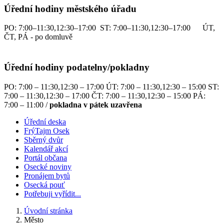
Úřední hodiny městského úřadu
PO: 7:00–11:30,12:30–17:00 ST: 7:00–11:30,12:30–17:00 ÚT,
ČT, PÁ - po domluvě
Úřední hodiny podatelny/pokladny
PO: 7:00 – 11:30,12:30 – 17:00 ÚT: 7:00 – 11:30,12:30 – 15:00 ST:
7:00 – 11:30,12:30 – 17:00 ČT: 7:00 – 11:30,12:30 – 15:00 PÁ:
7:00 – 11:00 /
pokladna v pátek uzavřena
Úřední deska
FrýTajm Osek
Sběrný dvůr
Kalendář akcí
Portál občana
Osecké noviny
Pronájem bytů
Osecká pouť
Potřebuji vyřídit...
Úvodní stránka
Město