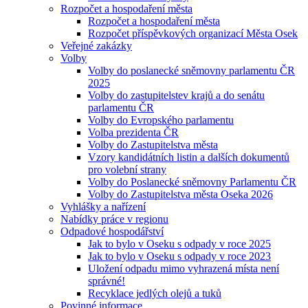
Rozpočet a hospodaření města
Rozpočet a hospodaření města
Rozpočet příspěvkových organizací Města Osek
Veřejné zakázky
Volby
Volby do poslanecké sněmovny parlamentu ČR
2025
Volby do zastupitelstev krajů a do senátu
parlamentu ČR
Volby do Evropského parlamentu
Volba prezidenta ČR
Volby do Zastupitelstva města
Vzory kandidátních listin a dalších dokumentů
pro volební strany
Volby do Poslanecké sněmovny Parlamentu ČR
Volby do Zastupitelstva města Oseka 2026
Vyhlášky a nařízení
Nabídky práce v regionu
Odpadové hospodářství
Jak to bylo v Oseku s odpady v roce 2025
Jak to bylo v Oseku s odpady v roce 2023
Uložení odpadu mimo vyhrazená místa není
správné!
Recyklace jedlých olejů a tuků
Povinné informace