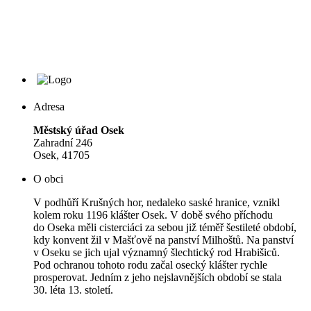
Adresa
Městský úřad Osek
Zahradní 246
Osek, 41705
O obci
V podhůří Krušných hor, nedaleko saské hranice, vznikl
kolem roku 1196 klášter Osek. V době svého příchodu
do Oseka měli cisterciáci za sebou již téměř šestileté období,
kdy konvent žil v Mašťově na panství Milhoštů. Na panství
v Oseku se jich ujal významný šlechtický rod Hrabišiců.
Pod ochranou tohoto rodu začal osecký klášter rychle
prosperovat. Jedním z jeho nejslavnějších období se stala
30. léta 13. století.