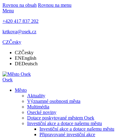
Rovnou na obsah
Rovnou na menu
Menu
+420 417 837 202
krtkova@osek.cz
CZ
Česky
CZ
Česky
EN
English
DE
Deutsch
Osek
Město
Aktuality
Významné osobnosti města
Multimédia
Osecké noviny
Dotace poskytované městem Osek
Investiční akce a dotace našemu městu
Investiční akce a dotace našemu městu
Připravované investiční akce