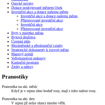
Osecké noviny
Dotace poskytované městem Osek
Investiční akce a dotace našemu městu
Investiční akce a dotace našemu městu
Připravované investiční akce
Investiční akce
Připravované investiční akce
Byty v majetku města
Bytová družstva
Územní plán
Meziměstské a přeshraniční vztahy
Strategické dokumenty k rozvoji města
Mapový portál
Veřejnoprávní smlouvy
Kastrační program
Ztráty a nálezy
Pranostiky
Pranostika na akt. měsíc
Když je v srpnu ráno hodně rosy, mají z toho radost vosy.
Pranostika na akt. den
V srpnu již nelze slunci mnoho věřit.