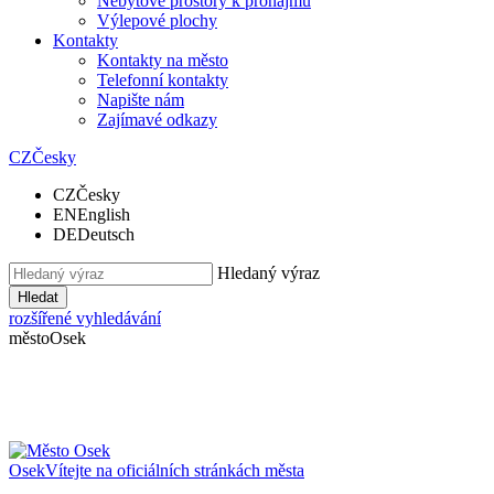
Nebytové prostory k pronájmu
Výlepové plochy
Kontakty
Kontakty na město
Telefonní kontakty
Napište nám
Zajímavé odkazy
CZ
Česky
CZ
Česky
EN
English
DE
Deutsch
Hledaný výraz
Hledat
rozšířené vyhledávání
město
Osek
Osek
Vítejte na oficiálních stránkách města