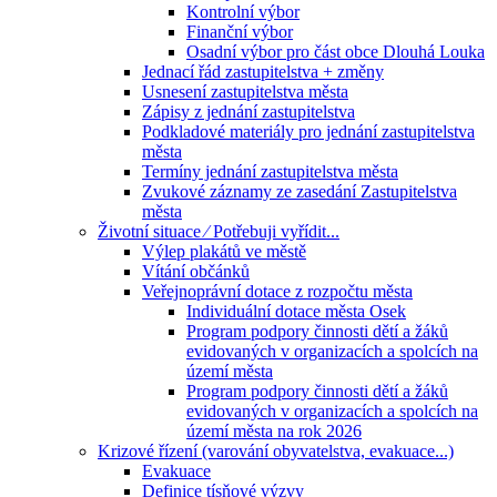
Kontrolní výbor
Finanční výbor
Osadní výbor pro část obce Dlouhá Louka
Jednací řád zastupitelstva + změny
Usnesení zastupitelstva města
Zápisy z jednání zastupitelstva
Podkladové materiály pro jednání zastupitelstva
města
Termíny jednání zastupitelstva města
Zvukové záznamy ze zasedání Zastupitelstva
města
Životní situace ⁄ Potřebuji vyřídit...
Výlep plakátů ve městě
Vítání občánků
Veřejnoprávní dotace z rozpočtu města
Individuální dotace města Osek
Program podpory činnosti dětí a žáků
evidovaných v organizacích a spolcích na
území města
Program podpory činnosti dětí a žáků
evidovaných v organizacích a spolcích na
území města na rok 2026
Krizové řízení (varování obyvatelstva, evakuace...)
Evakuace
Definice tísňové výzvy