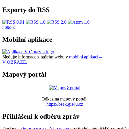
Exporty do RSS
nahoru
Mobilní aplikace
Sledujte informace z našeho webu v
mobilní aplikaci –
V OBRAZE.
Mapový portál
Odkaz na mapový portál:
https://osek.gis4u.cz
Přihlášení k odběru zpráv
Dostávejte
informace z našeho webu
prostřednictvím SMS a e-mailů