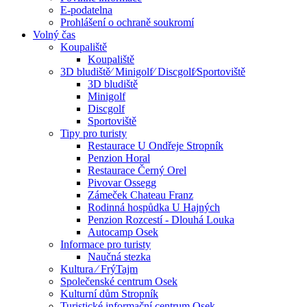
E-podatelna
Prohlášení o ochraně soukromí
Volný čas
Koupaliště
Koupaliště
3D bludiště⁄ Minigolf⁄ Discgolf⁄Sportoviště
3D bludiště
Minigolf
Discgolf
Sportoviště
Tipy pro turisty
Restaurace U Ondřeje Stropník
Penzion Horal
Restaurace Černý Orel
Pivovar Ossegg
Zámeček Chateau Franz
Rodinná hospůdka U Hajných
Penzion Rozcestí - Dlouhá Louka
Autocamp Osek
Informace pro turisty
Naučná stezka
Kultura ⁄ FrýTajm
Společenské centrum Osek
Kulturní dům Stropník
Turistické informační centrum Osek