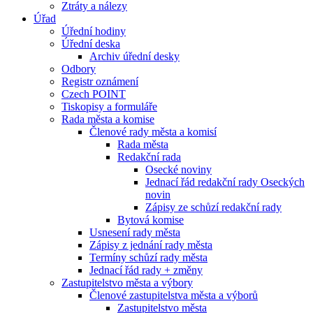
Ztráty a nálezy
Úřad
Úřední hodiny
Úřední deska
Archiv úřední desky
Odbory
Registr oznámení
Czech POINT
Tiskopisy a formuláře
Rada města a komise
Členové rady města a komisí
Rada města
Redakční rada
Osecké noviny
Jednací řád redakční rady Oseckých
novin
Zápisy ze schůzí redakční rady
Bytová komise
Usnesení rady města
Zápisy z jednání rady města
Termíny schůzí rady města
Jednací řád rady + změny
Zastupitelstvo města a výbory
Členové zastupitelstva města a výborů
Zastupitelstvo města