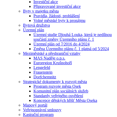
Investiční akce
Připravované investiční akce
Byty v majetku města
Pravidla, žádosti, prohlášení
Volné městské byty k pronájmu
Bytová družstva
Územní plán
Územní studie Dlouhá Louka, která je nedílnou
součástí změny Územního plánu č. 1
Územní plán od 7⁄2016 do 4⁄2024
Změna Územního plánu č. 1 platná od 5⁄2024
Meziměstské a přeshraniční vztahy
MAS Naděje o.p.s.
Euroregion Krušnohoří
Lengefeld
Frauenstein
Dorfchemnitz
Strategické dokumenty k rozvoji města
Program rozvoje města Osek
Komunitní plán sociálních služeb
Standardy veřejného osvětlení
Koncepce dětských hřišť Města Oseka
Mapový portál
Veřejnoprávní smlouvy
Kastrační program