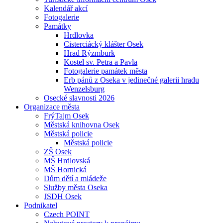
Kalendář akcí
Fotogalerie
Památky
Hrdlovka
Cisterciácký klášter Osek
Hrad Rýzmburk
Kostel sv. Petra a Pavla
Fotogalerie památek města
Erb pánů z Oseka v jedinečné galerii hradu
Wenzelsburg
Osecké slavnosti 2026
Organizace města
FrýTajm Osek
Městská knihovna Osek
Městská policie
Městská policie
ZŠ Osek
MŠ Hrdlovská
MŠ Hornická
Dům dětí a mládeže
Služby města Oseka
JSDH Osek
Podnikatel
Czech POINT