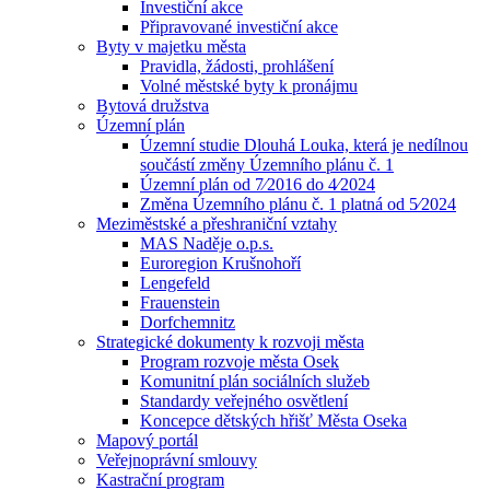
Investiční akce
Připravované investiční akce
Byty v majetku města
Pravidla, žádosti, prohlášení
Volné městské byty k pronájmu
Bytová družstva
Územní plán
Územní studie Dlouhá Louka, která je nedílnou
součástí změny Územního plánu č. 1
Územní plán od 7⁄2016 do 4⁄2024
Změna Územního plánu č. 1 platná od 5⁄2024
Meziměstské a přeshraniční vztahy
MAS Naděje o.p.s.
Euroregion Krušnohoří
Lengefeld
Frauenstein
Dorfchemnitz
Strategické dokumenty k rozvoji města
Program rozvoje města Osek
Komunitní plán sociálních služeb
Standardy veřejného osvětlení
Koncepce dětských hřišť Města Oseka
Mapový portál
Veřejnoprávní smlouvy
Kastrační program