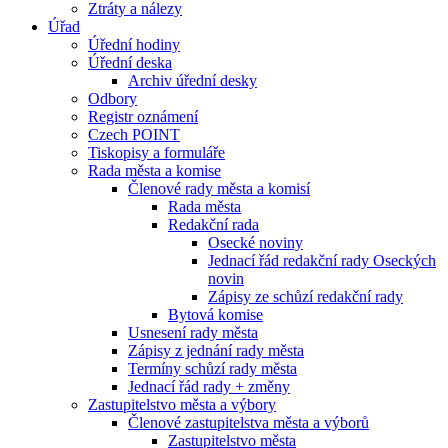
Ztráty a nálezy
Úřad
Úřední hodiny
Úřední deska
Archiv úřední desky
Odbory
Registr oznámení
Czech POINT
Tiskopisy a formuláře
Rada města a komise
Členové rady města a komisí
Rada města
Redakční rada
Osecké noviny
Jednací řád redakční rady Oseckých
novin
Zápisy ze schůzí redakční rady
Bytová komise
Usnesení rady města
Zápisy z jednání rady města
Termíny schůzí rady města
Jednací řád rady + změny
Zastupitelstvo města a výbory
Členové zastupitelstva města a výborů
Zastupitelstvo města