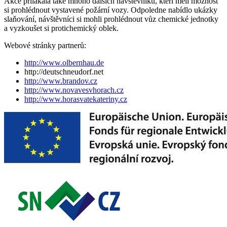
Akce přilákala také mnoho dalších návštěvníků, kteří měli možnost
si prohlédnout vystavené požární vozy. Odpoledne nabídlo ukázky
slaňování, návštěvníci si mohli prohlédnout vůz chemické jednotky
a vyzkoušet si protichemický oblek.
Webové stránky partnerů:
http://www.olbernhau.de
http://deutschneudorf.net
http://www.brandov.cz
http://www.novavesvhorach.cz
http://www.horasvatekateriny.cz