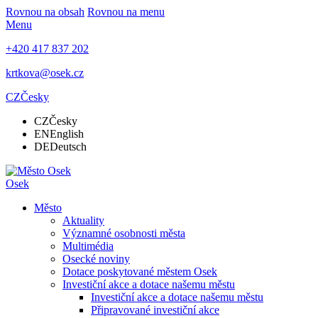
Rovnou na obsah
Rovnou na menu
Menu
+420 417 837 202
krtkova@osek.cz
CZ
Česky
CZ
Česky
EN
English
DE
Deutsch
Osek
Město
Aktuality
Významné osobnosti města
Multimédia
Osecké noviny
Dotace poskytované městem Osek
Investiční akce a dotace našemu městu
Investiční akce a dotace našemu městu
Připravované investiční akce