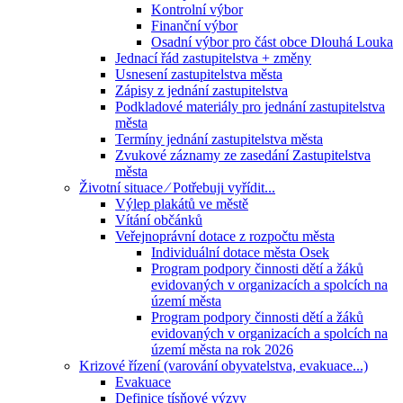
Kontrolní výbor
Finanční výbor
Osadní výbor pro část obce Dlouhá Louka
Jednací řád zastupitelstva + změny
Usnesení zastupitelstva města
Zápisy z jednání zastupitelstva
Podkladové materiály pro jednání zastupitelstva
města
Termíny jednání zastupitelstva města
Zvukové záznamy ze zasedání Zastupitelstva
města
Životní situace ⁄ Potřebuji vyřídit...
Výlep plakátů ve městě
Vítání občánků
Veřejnoprávní dotace z rozpočtu města
Individuální dotace města Osek
Program podpory činnosti dětí a žáků
evidovaných v organizacích a spolcích na
území města
Program podpory činnosti dětí a žáků
evidovaných v organizacích a spolcích na
území města na rok 2026
Krizové řízení (varování obyvatelstva, evakuace...)
Evakuace
Definice tísňové výzvy