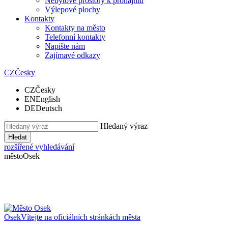
Nebytové prostory k pronájmu
Výlepové plochy
Kontakty
Kontakty na město
Telefonní kontakty
Napište nám
Zajímavé odkazy
CZ
Česky
CZ
Česky
EN
English
DE
Deutsch
Hledaný výraz
Hledat
rozšířené vyhledávání
město
Osek
Osek
Vítejte na oficiálních stránkách města