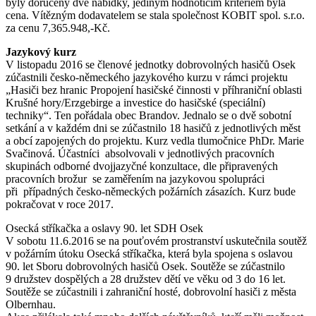
byly doručeny dvě nabídky, jediným hodnotícím kritériem byla
cena. Vítězným dodavatelem se stala společnost KOBIT spol. s.r.o.
za cenu 7,365.948,-Kč.
Jazykový kurz
V listopadu 2016 se členové jednotky dobrovolných hasičů Osek
zúčastnili česko-německého jazykového kurzu v rámci projektu
„Hasiči bez hranic Propojení hasičské činnosti v příhraniční oblasti
Krušné hory/Erzgebirge a investice do hasičské (speciální)
techniky“. Ten pořádala obec Brandov. Jednalo se o dvě sobotní
setkání a v každém dni se zúčastnilo 18 hasičů z jednotlivých měst
a obcí zapojených do projektu. Kurz vedla tlumočnice PhDr. Marie
Svačinová. Účastníci absolvovali v jednotlivých pracovních
skupinách odborné dvojjazyčné konzultace, dle připravených
pracovních brožur se zaměřením na jazykovou spolupráci
při případných česko-německých požárních zásazích. Kurz bude
pokračovat v roce 2017.
Osecká stříkačka a oslavy 90. let SDH Osek
V sobotu 11.6.2016 se na pouťovém prostranství uskutečnila soutěž
v požárním útoku Osecká stříkačka, která byla spojena s oslavou
90. let Sboru dobrovolných hasičů Osek. Soutěže se zúčastnilo
9 družstev dospělých a 28 družstev dětí ve věku od 3 do 16 let.
Soutěže se zúčastnili i zahraniční hosté, dobrovolní hasiči z města
Olbernhau.