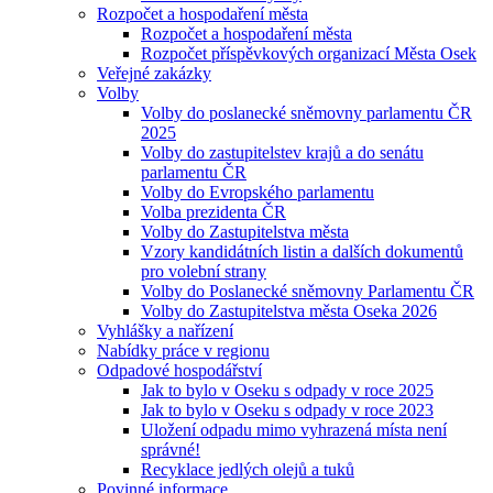
Rozpočet a hospodaření města
Rozpočet a hospodaření města
Rozpočet příspěvkových organizací Města Osek
Veřejné zakázky
Volby
Volby do poslanecké sněmovny parlamentu ČR
2025
Volby do zastupitelstev krajů a do senátu
parlamentu ČR
Volby do Evropského parlamentu
Volba prezidenta ČR
Volby do Zastupitelstva města
Vzory kandidátních listin a dalších dokumentů
pro volební strany
Volby do Poslanecké sněmovny Parlamentu ČR
Volby do Zastupitelstva města Oseka 2026
Vyhlášky a nařízení
Nabídky práce v regionu
Odpadové hospodářství
Jak to bylo v Oseku s odpady v roce 2025
Jak to bylo v Oseku s odpady v roce 2023
Uložení odpadu mimo vyhrazená místa není
správné!
Recyklace jedlých olejů a tuků
Povinné informace