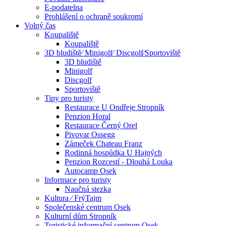
E-podatelna
Prohlášení o ochraně soukromí
Volný čas
Koupaliště
Koupaliště
3D bludiště⁄ Minigolf⁄ Discgolf⁄Sportoviště
3D bludiště
Minigolf
Discgolf
Sportoviště
Tipy pro turisty
Restaurace U Ondřeje Stropník
Penzion Horal
Restaurace Černý Orel
Pivovar Ossegg
Zámeček Chateau Franz
Rodinná hospůdka U Hajných
Penzion Rozcestí - Dlouhá Louka
Autocamp Osek
Informace pro turisty
Naučná stezka
Kultura ⁄ FrýTajm
Společenské centrum Osek
Kulturní dům Stropník
Turistické informační centrum Osek