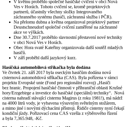
V květnu proběhlo společné hasičské cvičení v obci Nová
Ves v Horách. Tohoto cvičení se, kromě projektových
partnerů, účastnily všechny složky Integrovaného
záchranného systému (hasiči, záchranná služba i PČR).
Na přelomu dubna a května organizoval projektový partner
Deustschneudorf společné cvičení zaměřené na záchranné
akce ve výškách.
Dne 30.7.2017 proběhlo slavnostní přestavení nové techniky
v obci Nová Ves v Horách.
Obec Hora svaté Kateřiny organizovala další soutěž mladých
hasičů.
V září proběhl další jazykový kurz.
Hasičská automobilová stříkačka byla dodána
Ve čtvrtek 21. září 2017 byla oseckým hasičům dodána nová
cisternová automobilová stříkačka (CAS). Byla pořízena v rámci
projektu Evropské unie (Fond pro regionální rozvoj) „Hasiči
bez hranic. Propojení hasičské činnosti v příhraniční oblasti Krušné
hory/Erzgebirge a investice do hasičské (speciální) techniky“. Nová
cisterna nahradí stávající cisternu Magirus (z roku 1981!), má nádrž
na 4000 litrů vody, je vybavena výsuvným světelným stožárem,
a mimo jiné i novými dýchacími přístroji. Řidiče cisterny nyní čekají
kondiční jízdy. Pořizovací cena CAS vzešla z výběrového řízení
a byla 7,365.948, -Kč.