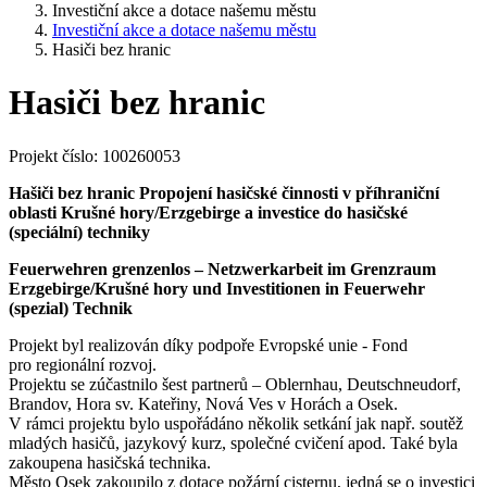
Investiční akce a dotace našemu městu
Investiční akce a dotace našemu městu
Hasiči bez hranic
Hasiči bez hranic
Projekt číslo: 100260053
Hašiči bez hranic Propojení hasičské činnosti v příhraniční
oblasti Krušné hory/Erzgebirge a investice do hasičské
(speciální) techniky
Feuerwehren grenzenlos – Netzwerkarbeit im Grenzraum
Erzgebirge/Krušné hory und Investitionen in Feuerwehr
(spezial) Technik
Projekt byl realizován díky podpoře Evropské unie - Fond
pro regionální rozvoj.
Projektu se zúčastnilo šest partnerů – Oblernhau, Deutschneudorf,
Brandov, Hora sv. Kateřiny, Nová Ves v Horách a Osek.
V rámci projektu bylo uspořádáno několik setkání jak např. soutěž
mladých hasičů, jazykový kurz, společné cvičení apod. Také byla
zakoupena hasičská technika.
Město Osek zakoupilo z dotace požární cisternu, jedná se o investici