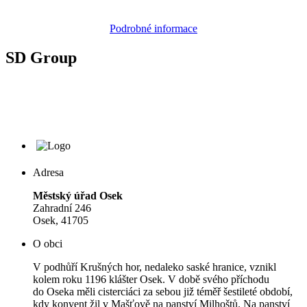
Podrobné informace
SD Group
Adresa
Městský úřad Osek
Zahradní 246
Osek, 41705
O obci
V podhůří Krušných hor, nedaleko saské hranice, vznikl
kolem roku 1196 klášter Osek. V době svého příchodu
do Oseka měli cisterciáci za sebou již téměř šestileté období,
kdy konvent žil v Mašťově na panství Milhoštů. Na panství