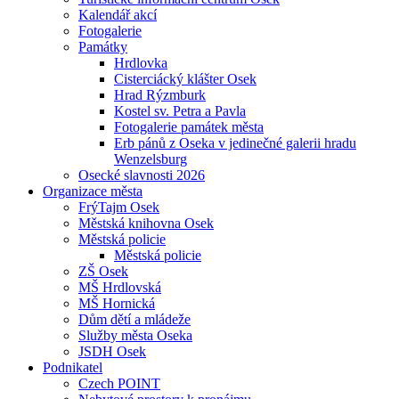
Kalendář akcí
Fotogalerie
Památky
Hrdlovka
Cisterciácký klášter Osek
Hrad Rýzmburk
Kostel sv. Petra a Pavla
Fotogalerie památek města
Erb pánů z Oseka v jedinečné galerii hradu
Wenzelsburg
Osecké slavnosti 2026
Organizace města
FrýTajm Osek
Městská knihovna Osek
Městská policie
Městská policie
ZŠ Osek
MŠ Hrdlovská
MŠ Hornická
Dům dětí a mládeže
Služby města Oseka
JSDH Osek
Podnikatel
Czech POINT