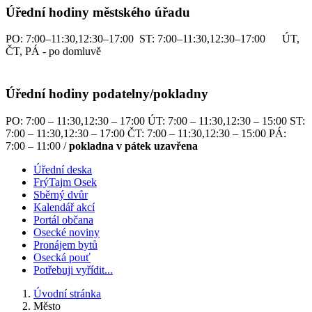
Úřední hodiny městského úřadu
PO: 7:00–11:30,12:30–17:00 ST: 7:00–11:30,12:30–17:00 ÚT,
ČT, PÁ - po domluvě
Úřední hodiny podatelny/pokladny
PO: 7:00 – 11:30,12:30 – 17:00 ÚT: 7:00 – 11:30,12:30 – 15:00 ST:
7:00 – 11:30,12:30 – 17:00 ČT: 7:00 – 11:30,12:30 – 15:00 PÁ:
7:00 – 11:00 /
pokladna v pátek uzavřena
Úřední deska
FrýTajm Osek
Sběrný dvůr
Kalendář akcí
Portál občana
Osecké noviny
Pronájem bytů
Osecká pouť
Potřebuji vyřídit...
Úvodní stránka
Město