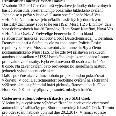
Přeshraniční taktické cvičení hasičů
V sobotu 13.5.2017 se část naší výjezdové jednotky dobrovolných
hasičů zúčastnila přeshraničního požárního taktického cvičení.
Jednalo se o požár v budově Ústavu sociální péče Nová Ves
v Horách. Na místo se sjelo několik hasičských jednotek a to
Hasičský záchranný sbor (dále jen HSZ) Most, HZS Litvínov, dále
sbor dobrovolných hasičů Brandov, Hora Svaté Kateřiny, Nová Ves
v Horách a Osek. Z Freiwelige Feuerwehr Deutschland
se zúčastnily hasičské jednotky z obcí Deutscheinsiedel, Olbernhau,
Deutschneudorf a Seifen, to vše za spolupráce Policie České
republiky z okresu Most, zdravotní záchranné služby a členů
postraumatického týmu HZS. Dále zde byl přistaven evakuační
autobus s posádkou z HZS Ústeckého kraje územní odbor Louny
pro evakuované osoby. Bylo evakuováno 48 osob a zachráněno
8 osob. Na závěr cvičení bylo provedeno po společném nástupu
jednotek vyhodnocení celé akce.
Další společné akce v rámci tohoto projektu budou pokračovat
v červnu. V obci Deutschneudorf proběhne cvičení na záchranné
výškové akce na přehradní hrázi přehrady Rauschenbach. Obec
Hora Svaté Kateřiny připravuje soutěž mladých hasičů.
Cisternová automobilová stříkačka pro SDH Osek
V lednu bylo vyhlášeno výběrové řízení na dodavatele cisternové
automobilové stříkačky pro Sbor dobrovolných hasičů Osek. Termín
pro odevzdání nabídek uplynul dne 20.2.2017. V rámci soutěže