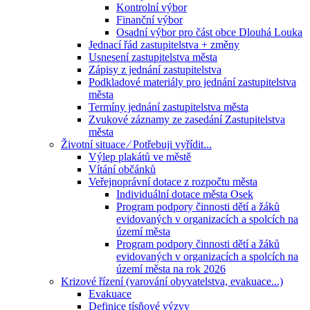
Kontrolní výbor
Finanční výbor
Osadní výbor pro část obce Dlouhá Louka
Jednací řád zastupitelstva + změny
Usnesení zastupitelstva města
Zápisy z jednání zastupitelstva
Podkladové materiály pro jednání zastupitelstva
města
Termíny jednání zastupitelstva města
Zvukové záznamy ze zasedání Zastupitelstva
města
Životní situace ⁄ Potřebuji vyřídit...
Výlep plakátů ve městě
Vítání občánků
Veřejnoprávní dotace z rozpočtu města
Individuální dotace města Osek
Program podpory činnosti dětí a žáků
evidovaných v organizacích a spolcích na
území města
Program podpory činnosti dětí a žáků
evidovaných v organizacích a spolcích na
území města na rok 2026
Krizové řízení (varování obyvatelstva, evakuace...)
Evakuace
Definice tísňové výzvy