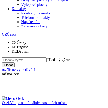
Nebytové prostory k pronájmu
Výlepové plochy
Kontakty
Kontakty na město
Telefonní kontakty
Napište nám
Zajímavé odkazy
CZ
Česky
CZ
Česky
EN
English
DE
Deutsch
Hledaný výraz
Hledat
rozšířené vyhledávání
město
Osek
Osek
Vítejte na oficiálních stránkách města