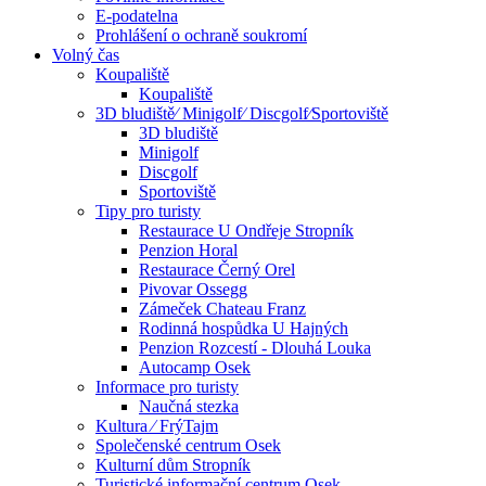
E-podatelna
Prohlášení o ochraně soukromí
Volný čas
Koupaliště
Koupaliště
3D bludiště⁄ Minigolf⁄ Discgolf⁄Sportoviště
3D bludiště
Minigolf
Discgolf
Sportoviště
Tipy pro turisty
Restaurace U Ondřeje Stropník
Penzion Horal
Restaurace Černý Orel
Pivovar Ossegg
Zámeček Chateau Franz
Rodinná hospůdka U Hajných
Penzion Rozcestí - Dlouhá Louka
Autocamp Osek
Informace pro turisty
Naučná stezka
Kultura ⁄ FrýTajm
Společenské centrum Osek
Kulturní dům Stropník
Turistické informační centrum Osek