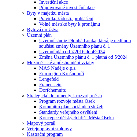
Investiční akce
Připravované investiční akce
Byty v majetku města
Pravidla, žádosti, prohlášení
Volné městské byty k pronájmu
Bytová družstva
Územní plán
Územní studie Dlouhá Louka, která je nedílnou
součástí změny Územního plánu č. 1
Územní plán od 7⁄2016 do 4⁄2024
Změna Územního plánu č. 1 platná od 5⁄2024
Meziměstské a přeshraniční vztahy
MAS Naděje o.p.s.
Euroregion Krušnohoří
Lengefeld
Frauenstein
Dorfchemnitz
Strategické dokumenty k rozvoji města
Program rozvoje města Osek
Komunitní plán sociálních služeb
Standardy veřejného osvětlení
Koncepce dětských hřišť Města Oseka
Mapový portál
Veřejnoprávní smlouvy
Kastrační program