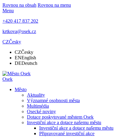
Rovnou na obsah
Rovnou na menu
Menu
+420 417 837 202
krtkova@osek.cz
CZ
Česky
CZ
Česky
EN
English
DE
Deutsch
Osek
Město
Aktuality
Významné osobnosti města
Multimédia
Osecké noviny
Dotace poskytované městem Osek
Investiční akce a dotace našemu městu
Investiční akce a dotace našemu městu
Připravované investiční akce