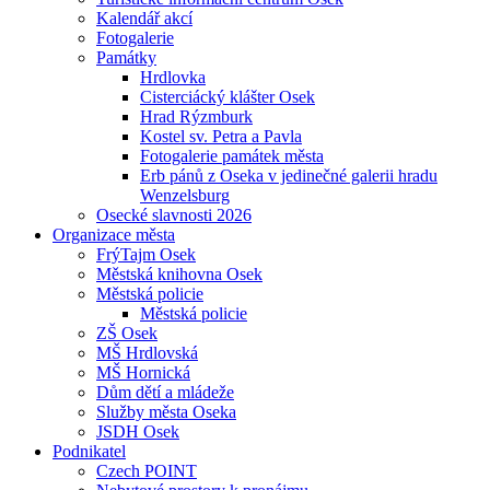
Kalendář akcí
Fotogalerie
Památky
Hrdlovka
Cisterciácký klášter Osek
Hrad Rýzmburk
Kostel sv. Petra a Pavla
Fotogalerie památek města
Erb pánů z Oseka v jedinečné galerii hradu
Wenzelsburg
Osecké slavnosti 2026
Organizace města
FrýTajm Osek
Městská knihovna Osek
Městská policie
Městská policie
ZŠ Osek
MŠ Hrdlovská
MŠ Hornická
Dům dětí a mládeže
Služby města Oseka
JSDH Osek
Podnikatel
Czech POINT