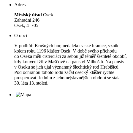
Adresa
Městský úřad Osek
Zahradní 246
Osek, 41705
O obci
V podhůří Krušných hor, nedaleko saské hranice, vznikl
kolem roku 1196 klášter Osek. V době svého příchodu
do Oseka měli cisterciáci za sebou již téměř šestileté období,
kdy konvent žil v Mašťově na panství Milhoštů. Na panství
v Oseku se jich ujal významný šlechtický rod Hrabišiců.
Pod ochranou tohoto rodu začal osecký klášter rychle
prosperovat. Jedním z jeho nejslavnějších období se stala
30. léta 13. století.