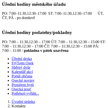
Úřední hodiny městského úřadu
PO: 7:00–11:30,12:30–17:00 ST: 7:00–11:30,12:30–17:00 ÚT,
ČT, PÁ - po domluvě
Úřední hodiny podatelny/pokladny
PO: 7:00 – 11:30,12:30 – 17:00 ÚT: 7:00 – 11:30,12:30 – 15:00 ST:
7:00 – 11:30,12:30 – 17:00 ČT: 7:00 – 11:30,12:30 – 15:00 PÁ:
7:00 – 11:00 /
pokladna v pátek uzavřena
Úřední deska
FrýTajm Osek
Sběrný dvůr
Kalendář akcí
Portál občana
Osecké noviny
Pronájem bytů
Osecká pouť
Potřebuji vyřídit...
Úvodní stránka
Kontakty