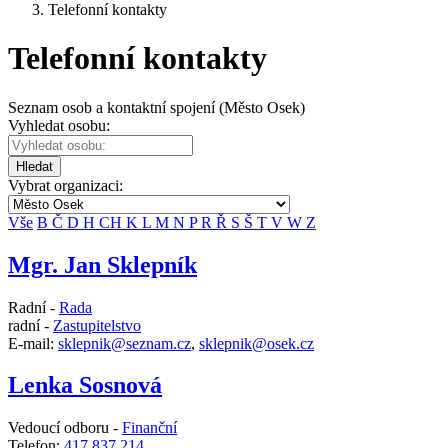
Telefonní kontakty
Telefonní kontakty
Seznam osob a kontaktní spojení (Město Osek)
Vyhledat osobu:
Hledat
Vybrat organizaci:
Vše
B
Č
D
H
CH
K
L
M
N
P
R
Ř
S
Š
T
V
W
Z
Mgr. Jan Sklepník
Radní -
Rada
radní -
Zastupitelstvo
E-mail:
sklepnik@seznam.cz
,
sklepnik@osek.cz
Lenka Sosnová
Vedoucí odboru -
Finanční
Telefon:
417 837 214