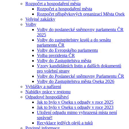
Rozpočet a hospodaření města
Rozpočet a hospodaření města
Rozpočet příspěvkových organizací Města Osek
Veřejné zakázky
Volby
Volby do poslanecké sněmovny parlamentu ČR
2025
Volby do zastupitelstev krajů a do senátu
parlamentu ČR
Volby do Evropského parlamentu
Volba prezidenta ČR
Volby do Zastupitelstva města
Vzory kandidátních listin a dalších dokumentů
pro volební strany
Volby do Poslanecké sněmovny Parlamentu ČR
Volby do Zastupitelstva města Oseka 2026
Vyhlášky a nařízení
Nabídky práce v regionu
Odpadové hospodářství
Jak to bylo v Oseku s odpady v roce 2025
Jak to bylo v Oseku s odpady v roce 2023
Uložení odpadu mimo vyhrazená místa není
správné!
Recyklace jedlých olejů a tuků
Povinné informace