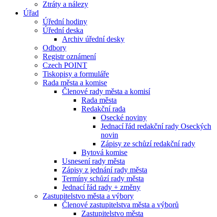
Ztráty a nálezy
Úřad
Úřední hodiny
Úřední deska
Archiv úřední desky
Odbory
Registr oznámení
Czech POINT
Tiskopisy a formuláře
Rada města a komise
Členové rady města a komisí
Rada města
Redakční rada
Osecké noviny
Jednací řád redakční rady Oseckých
novin
Zápisy ze schůzí redakční rady
Bytová komise
Usnesení rady města
Zápisy z jednání rady města
Termíny schůzí rady města
Jednací řád rady + změny
Zastupitelstvo města a výbory
Členové zastupitelstva města a výborů
Zastupitelstvo města