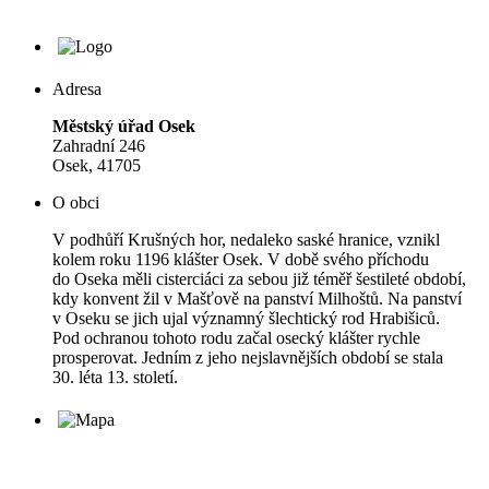
Adresa
Městský úřad Osek
Zahradní 246
Osek, 41705
O obci
V podhůří Krušných hor, nedaleko saské hranice, vznikl
kolem roku 1196 klášter Osek. V době svého příchodu
do Oseka měli cisterciáci za sebou již téměř šestileté období,
kdy konvent žil v Mašťově na panství Milhoštů. Na panství
v Oseku se jich ujal významný šlechtický rod Hrabišiců.
Pod ochranou tohoto rodu začal osecký klášter rychle
prosperovat. Jedním z jeho nejslavnějších období se stala
30. léta 13. století.