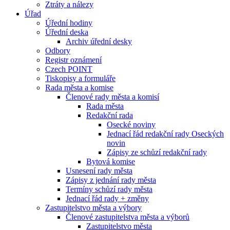
Ztráty a nálezy
Úřad
Úřední hodiny
Úřední deska
Archiv úřední desky
Odbory
Registr oznámení
Czech POINT
Tiskopisy a formuláře
Rada města a komise
Členové rady města a komisí
Rada města
Redakční rada
Osecké noviny
Jednací řád redakční rady Oseckých
novin
Zápisy ze schůzí redakční rady
Bytová komise
Usnesení rady města
Zápisy z jednání rady města
Termíny schůzí rady města
Jednací řád rady + změny
Zastupitelstvo města a výbory
Členové zastupitelstva města a výborů
Zastupitelstvo města