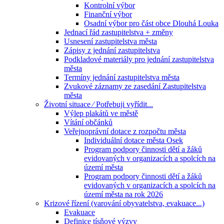
Kontrolní výbor
Finanční výbor
Osadní výbor pro část obce Dlouhá Louka
Jednací řád zastupitelstva + změny
Usnesení zastupitelstva města
Zápisy z jednání zastupitelstva
Podkladové materiály pro jednání zastupitelstva
města
Termíny jednání zastupitelstva města
Zvukové záznamy ze zasedání Zastupitelstva
města
Životní situace ⁄ Potřebuji vyřídit...
Výlep plakátů ve městě
Vítání občánků
Veřejnoprávní dotace z rozpočtu města
Individuální dotace města Osek
Program podpory činnosti dětí a žáků
evidovaných v organizacích a spolcích na
území města
Program podpory činnosti dětí a žáků
evidovaných v organizacích a spolcích na
území města na rok 2026
Krizové řízení (varování obyvatelstva, evakuace...)
Evakuace
Definice tísňové výzvy