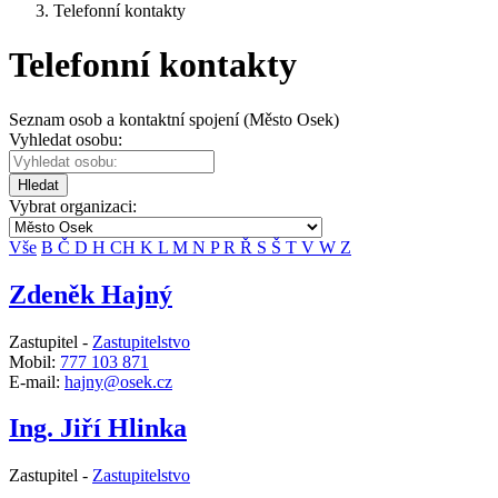
Telefonní kontakty
Telefonní kontakty
Seznam osob a kontaktní spojení (Město Osek)
Vyhledat osobu:
Hledat
Vybrat organizaci:
Vše
B
Č
D
H
CH
K
L
M
N
P
R
Ř
S
Š
T
V
W
Z
Zdeněk Hajný
Zastupitel -
Zastupitelstvo
Mobil:
777 103 871
E-mail:
hajny@osek.cz
Ing. Jiří Hlinka
Zastupitel -
Zastupitelstvo