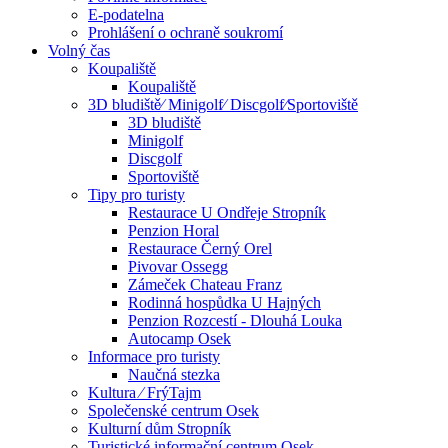
E-podatelna
Prohlášení o ochraně soukromí
Volný čas
Koupaliště
Koupaliště
3D bludiště⁄ Minigolf⁄ Discgolf⁄Sportoviště
3D bludiště
Minigolf
Discgolf
Sportoviště
Tipy pro turisty
Restaurace U Ondřeje Stropník
Penzion Horal
Restaurace Černý Orel
Pivovar Ossegg
Zámeček Chateau Franz
Rodinná hospůdka U Hajných
Penzion Rozcestí - Dlouhá Louka
Autocamp Osek
Informace pro turisty
Naučná stezka
Kultura ⁄ FrýTajm
Společenské centrum Osek
Kulturní dům Stropník
Turistické informační centrum Osek