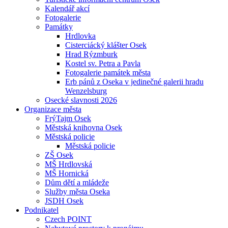
Kalendář akcí
Fotogalerie
Památky
Hrdlovka
Cisterciácký klášter Osek
Hrad Rýzmburk
Kostel sv. Petra a Pavla
Fotogalerie památek města
Erb pánů z Oseka v jedinečné galerii hradu
Wenzelsburg
Osecké slavnosti 2026
Organizace města
FrýTajm Osek
Městská knihovna Osek
Městská policie
Městská policie
ZŠ Osek
MŠ Hrdlovská
MŠ Hornická
Dům dětí a mládeže
Služby města Oseka
JSDH Osek
Podnikatel
Czech POINT