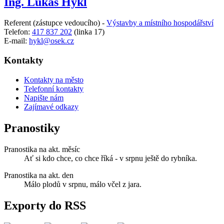
Ing. Lukáš Hykl
Referent (zástupce vedoucího) -
Výstavby a místního hospodářství
Telefon:
417 837 202
(linka 17)
E-mail:
hykl@osek.cz
Kontakty
Kontakty na město
Telefonní kontakty
Napište nám
Zajímavé odkazy
Pranostiky
Pranostika na akt. měsíc
Ať si kdo chce, co chce říká - v srpnu ještě do rybníka.
Pranostika na akt. den
Málo plodů v srpnu, málo včel z jara.
Exporty do RSS