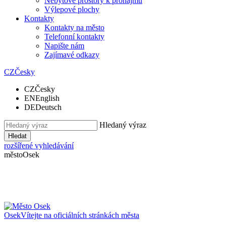
Nebytové prostory k pronájmu
Výlepové plochy
Kontakty
Kontakty na město
Telefonní kontakty
Napište nám
Zajímavé odkazy
CZ
Česky
CZ
Česky
EN
English
DE
Deutsch
Hledaný výraz
Hledat
rozšířené vyhledávání
město
Osek
Osek
Vítejte na oficiálních stránkách města