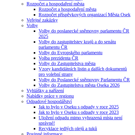
Rozpočet a hospodaření města
Rozpočet a hospodaření města
Rozpočet příspěvkových organizací Města Osek
Veřejné zakázky
Volby
Volby do poslanecké sněmovny parlamentu ČR
2025
Volby do zastupitelstev krajů a do senátu
parlamentu ČR
Volby do Evropského parlamentu
Volba prezidenta ČR
Volby do Zastupitelstva města
Vzory kandidátních listin a dalších dokumentů
pro volební strany
Volby do Poslanecké sněmovny Parlamentu ČR
Volby do Zastupitelstva města Oseka 2026
Vyhlášky a nařízení
Nabídky práce v regionu
Odpadové hospodářství
Jak to bylo v Oseku s odpady v roce 2025
Jak to bylo v Oseku s odpady v roce 2023
Uložení odpadu mimo vyhrazená místa není
správné!
Recyklace jedlých olejů a tuků
Povinné informace