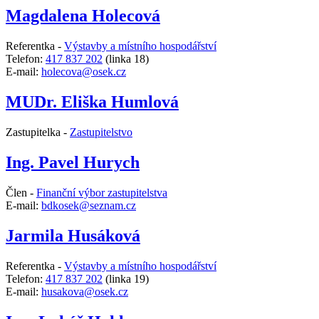
Magdalena Holecová
Referentka -
Výstavby a místního hospodářství
Telefon:
417 837 202
(linka 18)
E-mail:
holecova@osek.cz
MUDr. Eliška Humlová
Zastupitelka -
Zastupitelstvo
Ing. Pavel Hurych
Člen -
Finanční výbor zastupitelstva
E-mail:
bdkosek@seznam.cz
Jarmila Husáková
Referentka -
Výstavby a místního hospodářství
Telefon:
417 837 202
(linka 19)
E-mail:
husakova@osek.cz