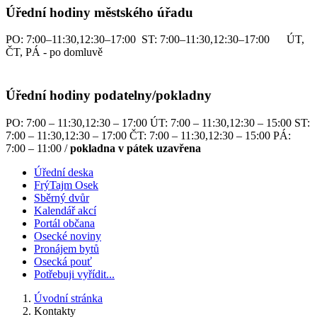
Úřední hodiny městského úřadu
PO: 7:00–11:30,12:30–17:00 ST: 7:00–11:30,12:30–17:00 ÚT,
ČT, PÁ - po domluvě
Úřední hodiny podatelny/pokladny
PO: 7:00 – 11:30,12:30 – 17:00 ÚT: 7:00 – 11:30,12:30 – 15:00 ST:
7:00 – 11:30,12:30 – 17:00 ČT: 7:00 – 11:30,12:30 – 15:00 PÁ:
7:00 – 11:00 /
pokladna v pátek uzavřena
Úřední deska
FrýTajm Osek
Sběrný dvůr
Kalendář akcí
Portál občana
Osecké noviny
Pronájem bytů
Osecká pouť
Potřebuji vyřídit...
Úvodní stránka
Kontakty