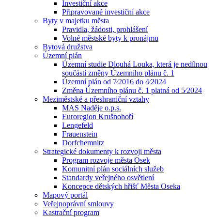
Investiční akce
Připravované investiční akce
Byty v majetku města
Pravidla, žádosti, prohlášení
Volné městské byty k pronájmu
Bytová družstva
Územní plán
Územní studie Dlouhá Louka, která je nedílnou
součástí změny Územního plánu č. 1
Územní plán od 7⁄2016 do 4⁄2024
Změna Územního plánu č. 1 platná od 5⁄2024
Meziměstské a přeshraniční vztahy
MAS Naděje o.p.s.
Euroregion Krušnohoří
Lengefeld
Frauenstein
Dorfchemnitz
Strategické dokumenty k rozvoji města
Program rozvoje města Osek
Komunitní plán sociálních služeb
Standardy veřejného osvětlení
Koncepce dětských hřišť Města Oseka
Mapový portál
Veřejnoprávní smlouvy
Kastrační program