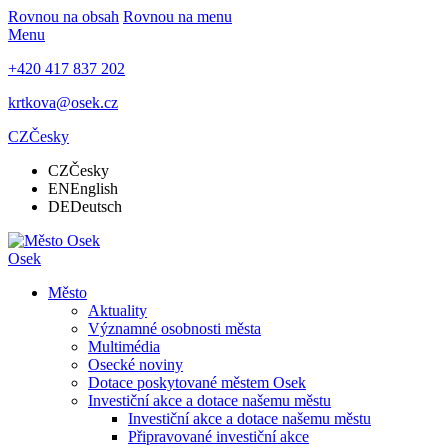
Rovnou na obsah
Rovnou na menu
Menu
+420 417 837 202
krtkova@osek.cz
CZ
Česky
CZ
Česky
EN
English
DE
Deutsch
Osek
Město
Aktuality
Významné osobnosti města
Multimédia
Osecké noviny
Dotace poskytované městem Osek
Investiční akce a dotace našemu městu
Investiční akce a dotace našemu městu
Připravované investiční akce