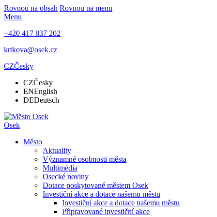
Rovnou na obsah
Rovnou na menu
Menu
+420 417 837 202
krtkova@osek.cz
CZ
Česky
CZ
Česky
EN
English
DE
Deutsch
Osek
Město
Aktuality
Významné osobnosti města
Multimédia
Osecké noviny
Dotace poskytované městem Osek
Investiční akce a dotace našemu městu
Investiční akce a dotace našemu městu
Připravované investiční akce