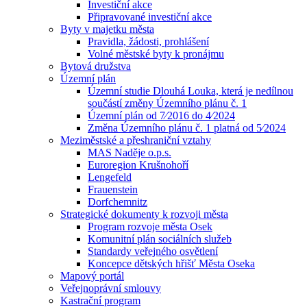
Investiční akce
Připravované investiční akce
Byty v majetku města
Pravidla, žádosti, prohlášení
Volné městské byty k pronájmu
Bytová družstva
Územní plán
Územní studie Dlouhá Louka, která je nedílnou
součástí změny Územního plánu č. 1
Územní plán od 7⁄2016 do 4⁄2024
Změna Územního plánu č. 1 platná od 5⁄2024
Meziměstské a přeshraniční vztahy
MAS Naděje o.p.s.
Euroregion Krušnohoří
Lengefeld
Frauenstein
Dorfchemnitz
Strategické dokumenty k rozvoji města
Program rozvoje města Osek
Komunitní plán sociálních služeb
Standardy veřejného osvětlení
Koncepce dětských hřišť Města Oseka
Mapový portál
Veřejnoprávní smlouvy
Kastrační program