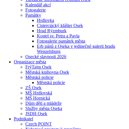
Kalendář akcí
Fotogalerie
Památky
Hrdlovka
Cisterciácký klášter Osek
Hrad Rýzmburk
Kostel sv. Petra a Pavla
Fotogalerie památek města
Erb pánů z Oseka v jedinečné galerii hradu
Wenzelsburg
Osecké slavnosti 2026
Organizace města
FrýTajm Osek
Městská knihovna Osek
Městská policie
Městská policie
ZŠ Osek
MŠ Hrdlovská
MŠ Hornická
Dům dětí a mládeže
Služby města Oseka
JSDH Osek
Podnikatel
Czech POINT