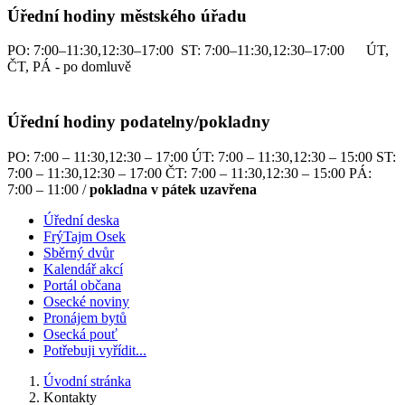
Úřední hodiny městského úřadu
PO: 7:00–11:30,12:30–17:00 ST: 7:00–11:30,12:30–17:00 ÚT,
ČT, PÁ - po domluvě
Úřední hodiny podatelny/pokladny
PO: 7:00 – 11:30,12:30 – 17:00 ÚT: 7:00 – 11:30,12:30 – 15:00 ST:
7:00 – 11:30,12:30 – 17:00 ČT: 7:00 – 11:30,12:30 – 15:00 PÁ:
7:00 – 11:00 /
pokladna v pátek uzavřena
Úřední deska
FrýTajm Osek
Sběrný dvůr
Kalendář akcí
Portál občana
Osecké noviny
Pronájem bytů
Osecká pouť
Potřebuji vyřídit...
Úvodní stránka
Kontakty