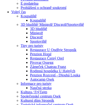
E-podatelna
Prohlášení o ochraně soukromí
Volný čas
Koupaliště
Koupaliště
3D bludiště⁄ Minigolf⁄ Discgolf⁄Sportoviště
3D bludiště
Minigolf
Discgolf
Sportoviště
Tipy pro turisty
Restaurace U Ondřeje Stropník
Penzion Horal
Restaurace Černý Orel
Pivovar Ossegg
Zámeček Chateau Franz
Rodinná hospůdka U Hajných
Penzion Rozcestí - Dlouhá Louka
Autocamp Osek
Informace pro turisty
Naučná stezka
Kultura ⁄ FrýTajm
Společenské centrum Osek
Kulturní dům Stropník
Turistické informační centrum Osek