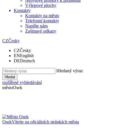
Nebytové prostory k pronájmu
Výlepové plochy
Kontakty
Kontakty na město
Telefonní kontakty
Napište nám
Zajímavé odkazy
CZ
Česky
CZ
Česky
EN
English
DE
Deutsch
Hledaný výraz
Hledat
rozšířené vyhledávání
město
Osek
Osek
Vítejte na oficiálních stránkách města