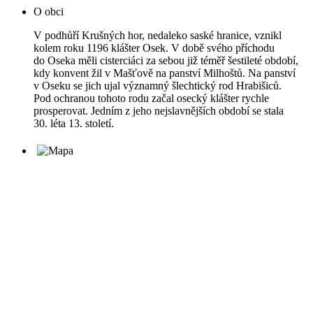
O obci
V podhůří Krušných hor, nedaleko saské hranice, vznikl
kolem roku 1196 klášter Osek. V době svého příchodu
do Oseka měli cisterciáci za sebou již téměř šestileté období,
kdy konvent žil v Mašťově na panství Milhoštů. Na panství
v Oseku se jich ujal významný šlechtický rod Hrabišiců.
Pod ochranou tohoto rodu začal osecký klášter rychle
prosperovat. Jedním z jeho nejslavnějších období se stala
30. léta 13. století.