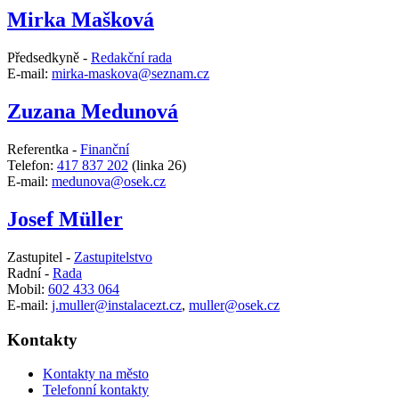
Mirka Mašková
Předsedkyně -
Redakční rada
E-mail:
mirka-maskova@seznam.cz
Zuzana Medunová
Referentka -
Finanční
Telefon:
417 837 202
(linka 26)
E-mail:
medunova@osek.cz
Josef Müller
Zastupitel -
Zastupitelstvo
Radní -
Rada
Mobil:
602 433 064
E-mail:
j.muller@instalacezt.cz
,
muller@osek.cz
Kontakty
Kontakty na město
Telefonní kontakty