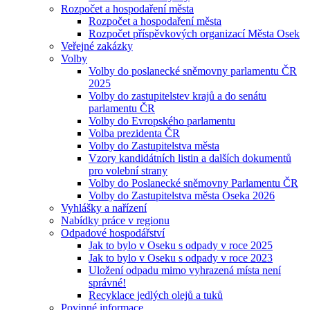
Rozpočet a hospodaření města
Rozpočet a hospodaření města
Rozpočet příspěvkových organizací Města Osek
Veřejné zakázky
Volby
Volby do poslanecké sněmovny parlamentu ČR
2025
Volby do zastupitelstev krajů a do senátu
parlamentu ČR
Volby do Evropského parlamentu
Volba prezidenta ČR
Volby do Zastupitelstva města
Vzory kandidátních listin a dalších dokumentů
pro volební strany
Volby do Poslanecké sněmovny Parlamentu ČR
Volby do Zastupitelstva města Oseka 2026
Vyhlášky a nařízení
Nabídky práce v regionu
Odpadové hospodářství
Jak to bylo v Oseku s odpady v roce 2025
Jak to bylo v Oseku s odpady v roce 2023
Uložení odpadu mimo vyhrazená místa není
správné!
Recyklace jedlých olejů a tuků
Povinné informace