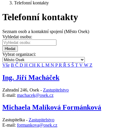
Telefonní kontakty
Telefonní kontakty
Seznam osob a kontaktní spojení (Město Osek)
Vyhledat osobu:
Hledat
Vybrat organizaci:
Vše
B
Č
D
H
CH
K
L
M
N
P
R
Ř
S
Š
T
V
W
Z
Ing. Jiří Macháček
Zahradní 246, Osek -
Zastupitelstvo
E-mail:
machacek@osek.cz
Michaela Malíková Formánková
Zastupitelka -
Zastupitelstvo
E-mail:
formankova@osek.cz