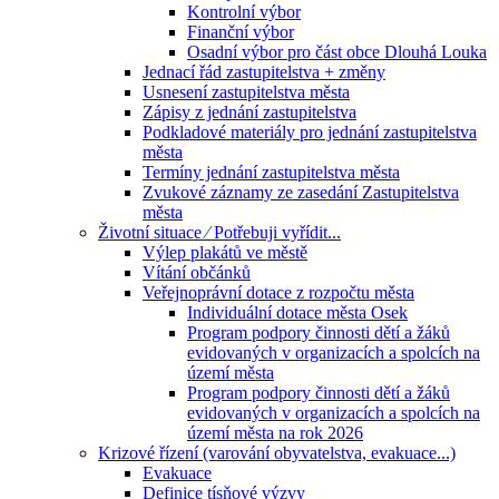
Kontrolní výbor
Finanční výbor
Osadní výbor pro část obce Dlouhá Louka
Jednací řád zastupitelstva + změny
Usnesení zastupitelstva města
Zápisy z jednání zastupitelstva
Podkladové materiály pro jednání zastupitelstva
města
Termíny jednání zastupitelstva města
Zvukové záznamy ze zasedání Zastupitelstva
města
Životní situace ⁄ Potřebuji vyřídit...
Výlep plakátů ve městě
Vítání občánků
Veřejnoprávní dotace z rozpočtu města
Individuální dotace města Osek
Program podpory činnosti dětí a žáků
evidovaných v organizacích a spolcích na
území města
Program podpory činnosti dětí a žáků
evidovaných v organizacích a spolcích na
území města na rok 2026
Krizové řízení (varování obyvatelstva, evakuace...)
Evakuace
Definice tísňové výzvy