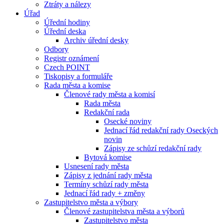
Ztráty a nálezy
Úřad
Úřední hodiny
Úřední deska
Archiv úřední desky
Odbory
Registr oznámení
Czech POINT
Tiskopisy a formuláře
Rada města a komise
Členové rady města a komisí
Rada města
Redakční rada
Osecké noviny
Jednací řád redakční rady Oseckých
novin
Zápisy ze schůzí redakční rady
Bytová komise
Usnesení rady města
Zápisy z jednání rady města
Termíny schůzí rady města
Jednací řád rady + změny
Zastupitelstvo města a výbory
Členové zastupitelstva města a výborů
Zastupitelstvo města