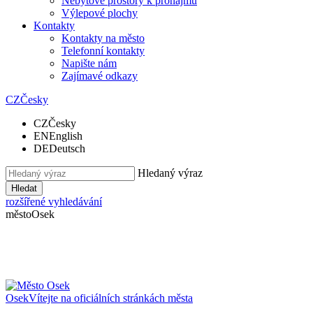
Nebytové prostory k pronájmu
Výlepové plochy
Kontakty
Kontakty na město
Telefonní kontakty
Napište nám
Zajímavé odkazy
CZ
Česky
CZ
Česky
EN
English
DE
Deutsch
Hledaný výraz
Hledat
rozšířené vyhledávání
město
Osek
Osek
Vítejte na oficiálních stránkách města