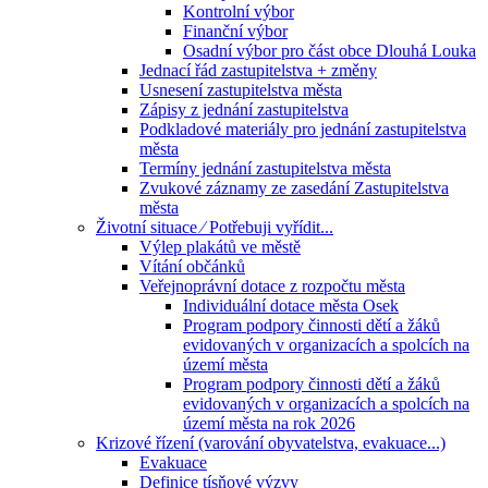
Kontrolní výbor
Finanční výbor
Osadní výbor pro část obce Dlouhá Louka
Jednací řád zastupitelstva + změny
Usnesení zastupitelstva města
Zápisy z jednání zastupitelstva
Podkladové materiály pro jednání zastupitelstva
města
Termíny jednání zastupitelstva města
Zvukové záznamy ze zasedání Zastupitelstva
města
Životní situace ⁄ Potřebuji vyřídit...
Výlep plakátů ve městě
Vítání občánků
Veřejnoprávní dotace z rozpočtu města
Individuální dotace města Osek
Program podpory činnosti dětí a žáků
evidovaných v organizacích a spolcích na
území města
Program podpory činnosti dětí a žáků
evidovaných v organizacích a spolcích na
území města na rok 2026
Krizové řízení (varování obyvatelstva, evakuace...)
Evakuace
Definice tísňové výzvy