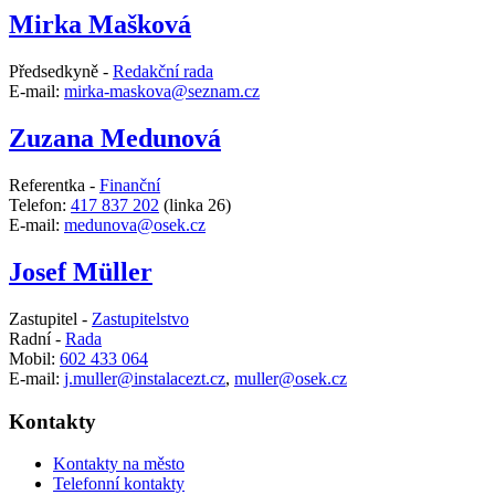
Mirka Mašková
Předsedkyně -
Redakční rada
E-mail:
mirka-maskova@seznam.cz
Zuzana Medunová
Referentka -
Finanční
Telefon:
417 837 202
(linka 26)
E-mail:
medunova@osek.cz
Josef Müller
Zastupitel -
Zastupitelstvo
Radní -
Rada
Mobil:
602 433 064
E-mail:
j.muller@instalacezt.cz
,
muller@osek.cz
Kontakty
Kontakty na město
Telefonní kontakty