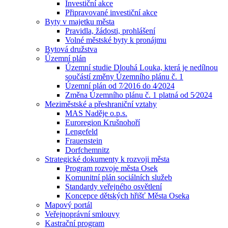
Investiční akce
Připravované investiční akce
Byty v majetku města
Pravidla, žádosti, prohlášení
Volné městské byty k pronájmu
Bytová družstva
Územní plán
Územní studie Dlouhá Louka, která je nedílnou
součástí změny Územního plánu č. 1
Územní plán od 7⁄2016 do 4⁄2024
Změna Územního plánu č. 1 platná od 5⁄2024
Meziměstské a přeshraniční vztahy
MAS Naděje o.p.s.
Euroregion Krušnohoří
Lengefeld
Frauenstein
Dorfchemnitz
Strategické dokumenty k rozvoji města
Program rozvoje města Osek
Komunitní plán sociálních služeb
Standardy veřejného osvětlení
Koncepce dětských hřišť Města Oseka
Mapový portál
Veřejnoprávní smlouvy
Kastrační program