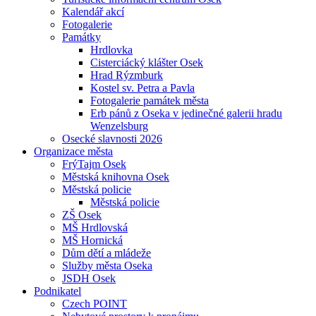
Kalendář akcí
Fotogalerie
Památky
Hrdlovka
Cisterciácký klášter Osek
Hrad Rýzmburk
Kostel sv. Petra a Pavla
Fotogalerie památek města
Erb pánů z Oseka v jedinečné galerii hradu
Wenzelsburg
Osecké slavnosti 2026
Organizace města
FrýTajm Osek
Městská knihovna Osek
Městská policie
Městská policie
ZŠ Osek
MŠ Hrdlovská
MŠ Hornická
Dům dětí a mládeže
Služby města Oseka
JSDH Osek
Podnikatel
Czech POINT