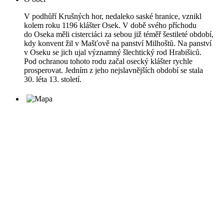
V podhůří Krušných hor, nedaleko saské hranice, vznikl
kolem roku 1196 klášter Osek. V době svého příchodu
do Oseka měli cisterciáci za sebou již téměř šestileté období,
kdy konvent žil v Mašťově na panství Milhoštů. Na panství
v Oseku se jich ujal významný šlechtický rod Hrabišiců.
Pod ochranou tohoto rodu začal osecký klášter rychle
prosperovat. Jedním z jeho nejslavnějších období se stala
30. léta 13. století.