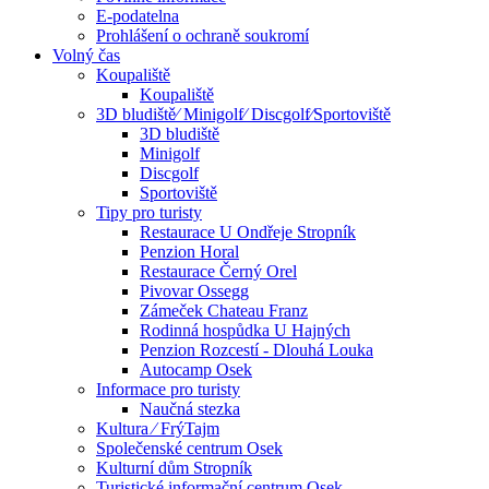
E-podatelna
Prohlášení o ochraně soukromí
Volný čas
Koupaliště
Koupaliště
3D bludiště⁄ Minigolf⁄ Discgolf⁄Sportoviště
3D bludiště
Minigolf
Discgolf
Sportoviště
Tipy pro turisty
Restaurace U Ondřeje Stropník
Penzion Horal
Restaurace Černý Orel
Pivovar Ossegg
Zámeček Chateau Franz
Rodinná hospůdka U Hajných
Penzion Rozcestí - Dlouhá Louka
Autocamp Osek
Informace pro turisty
Naučná stezka
Kultura ⁄ FrýTajm
Společenské centrum Osek
Kulturní dům Stropník
Turistické informační centrum Osek