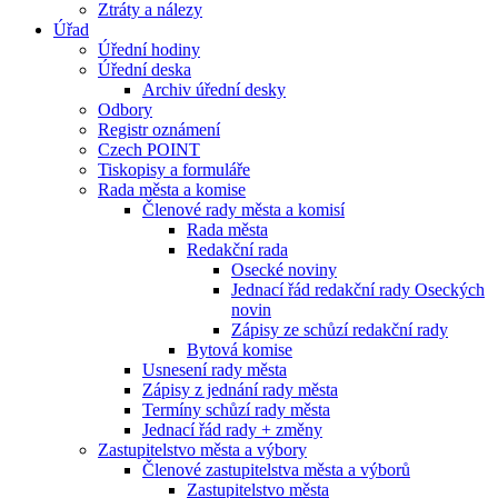
Ztráty a nálezy
Úřad
Úřední hodiny
Úřední deska
Archiv úřední desky
Odbory
Registr oznámení
Czech POINT
Tiskopisy a formuláře
Rada města a komise
Členové rady města a komisí
Rada města
Redakční rada
Osecké noviny
Jednací řád redakční rady Oseckých
novin
Zápisy ze schůzí redakční rady
Bytová komise
Usnesení rady města
Zápisy z jednání rady města
Termíny schůzí rady města
Jednací řád rady + změny
Zastupitelstvo města a výbory
Členové zastupitelstva města a výborů
Zastupitelstvo města