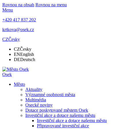
Rovnou na obsah
Rovnou na menu
Menu
+420 417 837 202
krtkova@osek.cz
CZ
Česky
CZ
Česky
EN
English
DE
Deutsch
Osek
Město
Aktuality
Významné osobnosti města
Multimédia
Osecké noviny
Dotace poskytované městem Osek
Investiční akce a dotace našemu městu
Investiční akce a dotace našemu městu
Připravované investiční akce