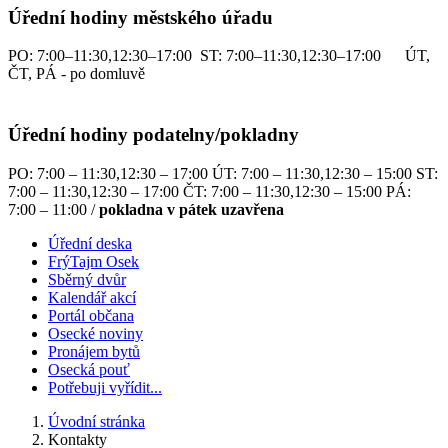
Úřední hodiny městského úřadu
PO: 7:00–11:30,12:30–17:00 ST: 7:00–11:30,12:30–17:00 ÚT,
ČT, PÁ - po domluvě
Úřední hodiny podatelny/pokladny
PO: 7:00 – 11:30,12:30 – 17:00 ÚT: 7:00 – 11:30,12:30 – 15:00 ST:
7:00 – 11:30,12:30 – 17:00 ČT: 7:00 – 11:30,12:30 – 15:00 PÁ:
7:00 – 11:00 /
pokladna v pátek uzavřena
Úřední deska
FrýTajm Osek
Sběrný dvůr
Kalendář akcí
Portál občana
Osecké noviny
Pronájem bytů
Osecká pouť
Potřebuji vyřídit...
Úvodní stránka
Kontakty