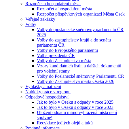
Rozpočet a hospodaření města
Rozpočet a hospodaření města
Rozpočet příspěvkových organizací Města Osek
Veřejné zakázky
Volby
Volby do poslanecké sněmovny parlamentu ČR
2025
Volby do zastupitelstev krajů a do senátu
parlamentu ČR
Volby do Evropského parlamentu
Volba prezidenta ČR
Volby do Zastupitelstva města
Vzory kandidátních listin a dalších dokumentů
pro volební strany
Volby do Poslanecké sněmovny Parlamentu ČR
Volby do Zastupitelstva města Oseka 2026
Vyhlášky a nařízení
Nabídky práce v regionu
Odpadové hospodářství
Jak to bylo v Oseku s odpady v roce 2025
Jak to bylo v Oseku s odpady v roce 2023
Uložení odpadu mimo vyhrazená místa není
správné!
Recyklace jedlých olejů a tuků
Povinné informace