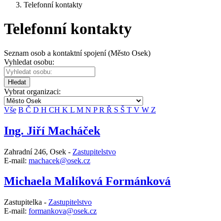
Telefonní kontakty
Telefonní kontakty
Seznam osob a kontaktní spojení (Město Osek)
Vyhledat osobu:
Hledat
Vybrat organizaci:
Vše
B
Č
D
H
CH
K
L
M
N
P
R
Ř
S
Š
T
V
W
Z
Ing. Jiří Macháček
Zahradní 246, Osek -
Zastupitelstvo
E-mail:
machacek@osek.cz
Michaela Malíková Formánková
Zastupitelka -
Zastupitelstvo
E-mail:
formankova@osek.cz