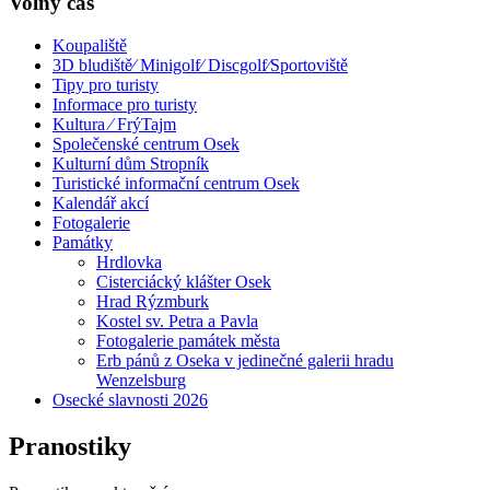
Volný čas
Koupaliště
3D bludiště⁄ Minigolf⁄ Discgolf⁄Sportoviště
Tipy pro turisty
Informace pro turisty
Kultura ⁄ FrýTajm
Společenské centrum Osek
Kulturní dům Stropník
Turistické informační centrum Osek
Kalendář akcí
Fotogalerie
Památky
Hrdlovka
Cisterciácký klášter Osek
Hrad Rýzmburk
Kostel sv. Petra a Pavla
Fotogalerie památek města
Erb pánů z Oseka v jedinečné galerii hradu
Wenzelsburg
Osecké slavnosti 2026
Pranostiky