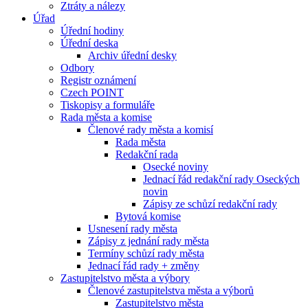
Ztráty a nálezy
Úřad
Úřední hodiny
Úřední deska
Archiv úřední desky
Odbory
Registr oznámení
Czech POINT
Tiskopisy a formuláře
Rada města a komise
Členové rady města a komisí
Rada města
Redakční rada
Osecké noviny
Jednací řád redakční rady Oseckých
novin
Zápisy ze schůzí redakční rady
Bytová komise
Usnesení rady města
Zápisy z jednání rady města
Termíny schůzí rady města
Jednací řád rady + změny
Zastupitelstvo města a výbory
Členové zastupitelstva města a výborů
Zastupitelstvo města