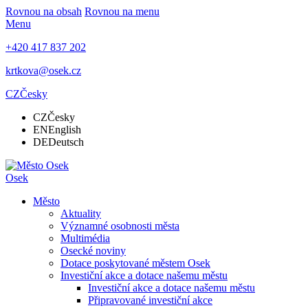
Rovnou na obsah
Rovnou na menu
Menu
+420 417 837 202
krtkova@osek.cz
CZ
Česky
CZ
Česky
EN
English
DE
Deutsch
Osek
Město
Aktuality
Významné osobnosti města
Multimédia
Osecké noviny
Dotace poskytované městem Osek
Investiční akce a dotace našemu městu
Investiční akce a dotace našemu městu
Připravované investiční akce