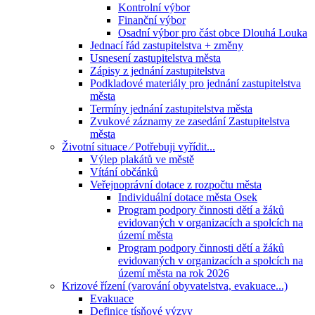
Kontrolní výbor
Finanční výbor
Osadní výbor pro část obce Dlouhá Louka
Jednací řád zastupitelstva + změny
Usnesení zastupitelstva města
Zápisy z jednání zastupitelstva
Podkladové materiály pro jednání zastupitelstva
města
Termíny jednání zastupitelstva města
Zvukové záznamy ze zasedání Zastupitelstva
města
Životní situace ⁄ Potřebuji vyřídit...
Výlep plakátů ve městě
Vítání občánků
Veřejnoprávní dotace z rozpočtu města
Individuální dotace města Osek
Program podpory činnosti dětí a žáků
evidovaných v organizacích a spolcích na
území města
Program podpory činnosti dětí a žáků
evidovaných v organizacích a spolcích na
území města na rok 2026
Krizové řízení (varování obyvatelstva, evakuace...)
Evakuace
Definice tísňové výzvy