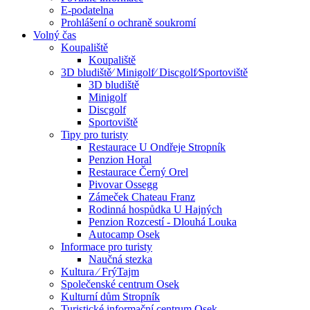
E-podatelna
Prohlášení o ochraně soukromí
Volný čas
Koupaliště
Koupaliště
3D bludiště⁄ Minigolf⁄ Discgolf⁄Sportoviště
3D bludiště
Minigolf
Discgolf
Sportoviště
Tipy pro turisty
Restaurace U Ondřeje Stropník
Penzion Horal
Restaurace Černý Orel
Pivovar Ossegg
Zámeček Chateau Franz
Rodinná hospůdka U Hajných
Penzion Rozcestí - Dlouhá Louka
Autocamp Osek
Informace pro turisty
Naučná stezka
Kultura ⁄ FrýTajm
Společenské centrum Osek
Kulturní dům Stropník
Turistické informační centrum Osek