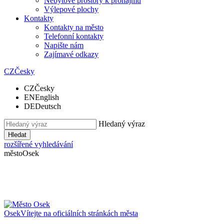
Nebytové prostory k pronájmu
Výlepové plochy
Kontakty
Kontakty na město
Telefonní kontakty
Napište nám
Zajímavé odkazy
CZ
Česky
CZ
Česky
EN
English
DE
Deutsch
Hledaný výraz
Hledat
rozšířené vyhledávání
město
Osek
Osek
Vítejte na oficiálních stránkách města