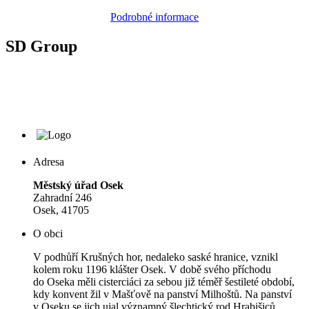
Podrobné informace
SD Group
Adresa
Městský úřad Osek
Zahradní 246
Osek, 41705
O obci
V podhůří Krušných hor, nedaleko saské hranice, vznikl
kolem roku 1196 klášter Osek. V době svého příchodu
do Oseka měli cisterciáci za sebou již téměř šestileté období,
kdy konvent žil v Mašťově na panství Milhoštů. Na panství
v Oseku se jich ujal významný šlechtický rod Hrabišiců.