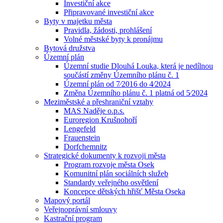
Investiční akce
Připravované investiční akce
Byty v majetku města
Pravidla, žádosti, prohlášení
Volné městské byty k pronájmu
Bytová družstva
Územní plán
Územní studie Dlouhá Louka, která je nedílnou
součástí změny Územního plánu č. 1
Územní plán od 7⁄2016 do 4⁄2024
Změna Územního plánu č. 1 platná od 5⁄2024
Meziměstské a přeshraniční vztahy
MAS Naděje o.p.s.
Euroregion Krušnohoří
Lengefeld
Frauenstein
Dorfchemnitz
Strategické dokumenty k rozvoji města
Program rozvoje města Osek
Komunitní plán sociálních služeb
Standardy veřejného osvětlení
Koncepce dětských hřišť Města Oseka
Mapový portál
Veřejnoprávní smlouvy
Kastrační program