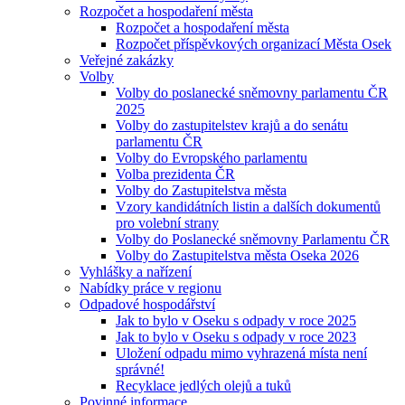
Rozpočet a hospodaření města
Rozpočet a hospodaření města
Rozpočet příspěvkových organizací Města Osek
Veřejné zakázky
Volby
Volby do poslanecké sněmovny parlamentu ČR
2025
Volby do zastupitelstev krajů a do senátu
parlamentu ČR
Volby do Evropského parlamentu
Volba prezidenta ČR
Volby do Zastupitelstva města
Vzory kandidátních listin a dalších dokumentů
pro volební strany
Volby do Poslanecké sněmovny Parlamentu ČR
Volby do Zastupitelstva města Oseka 2026
Vyhlášky a nařízení
Nabídky práce v regionu
Odpadové hospodářství
Jak to bylo v Oseku s odpady v roce 2025
Jak to bylo v Oseku s odpady v roce 2023
Uložení odpadu mimo vyhrazená místa není
správné!
Recyklace jedlých olejů a tuků
Povinné informace