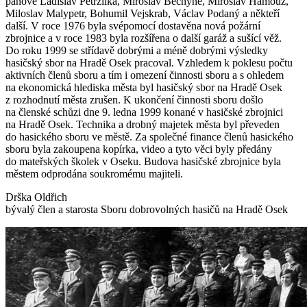
pánové Ladislav Petržílka, Miroslav Bechyně, Miroslav Hamouz,
Miloslav Malypetr, Bohumil Vejskrab, Václav Podaný a někteří
další. V roce 1976 byla svépomocí dostavěna nová požární
zbrojnice a v roce 1983 byla rozšířena o další garáž a sušící věž.
Do roku 1999 se střídavě dobrými a méně dobrými výsledky
hasičský sbor na Hradě Osek pracoval. Vzhledem k poklesu počtu
aktivních členů sboru a tím i omezení činnosti sboru a s ohledem
na ekonomická hlediska města byl hasičský sbor na Hradě Osek
z rozhodnutí města zrušen. K ukončení činnosti sboru došlo
na členské schůzi dne 9. ledna 1999 konané v hasičské zbrojnici
na Hradě Osek. Technika a drobný majetek města byl převeden
do hasického sboru ve městě. Za společné finance členů hasického
sboru byla zakoupena kopírka, video a tyto věci byly předány
do mateřských školek v Oseku. Budova hasičské zbrojnice byla
městem odprodána soukromému majiteli.
Drška Oldřich
bývalý člen a starosta Sboru dobrovolných hasičů na Hradě Osek