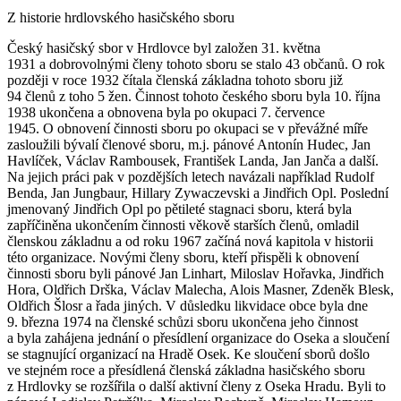
Z historie hrdlovského hasičského sboru
Český hasičský sbor v Hrdlovce byl založen 31. května
1931 a dobrovolnými členy tohoto sboru se stalo 43 občanů. O rok
později v roce 1932 čítala členská základna tohoto sboru již
94 členů z toho 5 žen. Činnost tohoto českého sboru byla 10. října
1938 ukončena a obnovena byla po okupaci 7. července
1945. O obnovení činnosti sboru po okupaci se v převážné míře
zasloužili bývalí členové sboru, m.j. pánové Antonín Hudec, Jan
Havlíček, Václav Rambousek, František Landa, Jan Janča a další.
Na jejich práci pak v pozdějších letech navázali například Rudolf
Benda, Jan Jungbaur, Hillary Zywaczevski a Jindřich Opl. Poslední
jmenovaný Jindřich Opl po pětileté stagnaci sboru, která byla
zapříčiněna ukončením činnosti věkově starších členů, omladil
členskou základnu a od roku 1967 začíná nová kapitola v historii
této organizace. Novými členy sboru, kteří přispěli k obnovení
činnosti sboru byli pánové Jan Linhart, Miloslav Hořavka, Jindřich
Hora, Oldřich Drška, Václav Malecha, Alois Masner, Zdeněk Blesk,
Oldřich Šlosr a řada jiných. V důsledku likvidace obce byla dne
9. března 1974 na členské schůzi sboru ukončena jeho činnost
a byla zahájena jednání o přesídlení organizace do Oseka a sloučení
se stagnující organizací na Hradě Osek. Ke sloučení sborů došlo
ve stejném roce a přesídlená členská základna hasičského sboru
z Hrdlovky se rozšířila o další aktivní členy z Oseka Hradu. Byli to