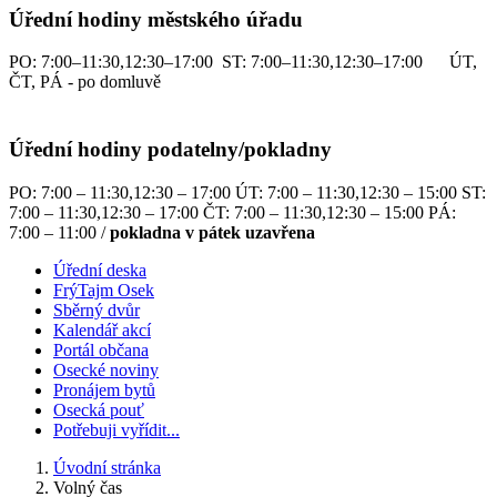
Úřední hodiny městského úřadu
PO: 7:00–11:30,12:30–17:00 ST: 7:00–11:30,12:30–17:00 ÚT,
ČT, PÁ - po domluvě
Úřední hodiny podatelny/pokladny
PO: 7:00 – 11:30,12:30 – 17:00 ÚT: 7:00 – 11:30,12:30 – 15:00 ST:
7:00 – 11:30,12:30 – 17:00 ČT: 7:00 – 11:30,12:30 – 15:00 PÁ:
7:00 – 11:00 /
pokladna v pátek uzavřena
Úřední deska
FrýTajm Osek
Sběrný dvůr
Kalendář akcí
Portál občana
Osecké noviny
Pronájem bytů
Osecká pouť
Potřebuji vyřídit...
Úvodní stránka
Volný čas