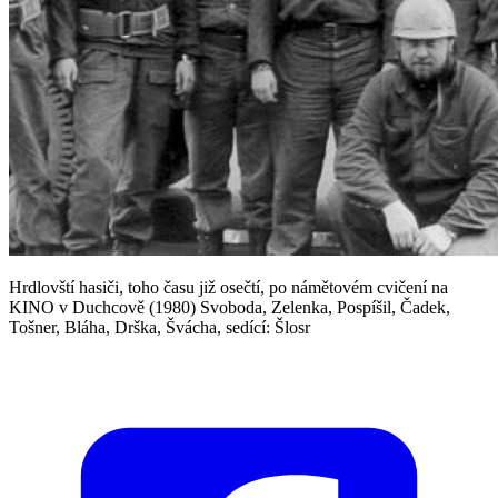
Hrdlovští hasiči, toho času již osečtí, po námětovém cvičení na
KINO v Duchcově (1980) Svoboda, Zelenka, Pospíšil, Čadek,
Tošner, Bláha, Drška, Švácha, sedící: Šlosr