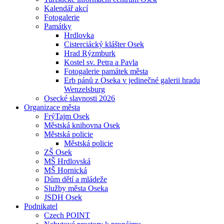
Kalendář akcí
Fotogalerie
Památky
Hrdlovka
Cisterciácký klášter Osek
Hrad Rýzmburk
Kostel sv. Petra a Pavla
Fotogalerie památek města
Erb pánů z Oseka v jedinečné galerii hradu
Wenzelsburg
Osecké slavnosti 2026
Organizace města
FrýTajm Osek
Městská knihovna Osek
Městská policie
Městská policie
ZŠ Osek
MŠ Hrdlovská
MŠ Hornická
Dům dětí a mládeže
Služby města Oseka
JSDH Osek
Podnikatel
Czech POINT