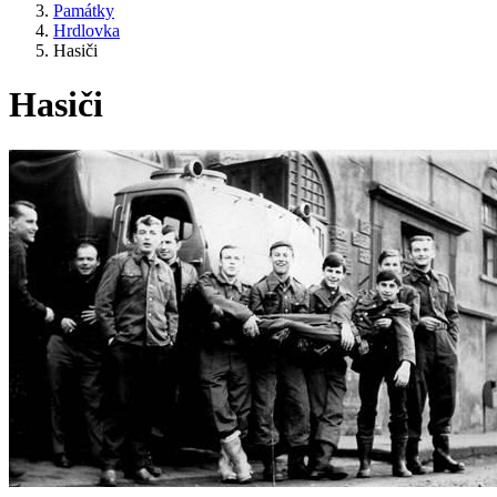
Památky
Hrdlovka
Hasiči
Hasiči