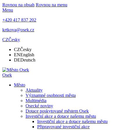
Rovnou na obsah
Rovnou na menu
Menu
+420 417 837 202
krtkova@osek.cz
CZ
Česky
CZ
Česky
EN
English
DE
Deutsch
Osek
Město
Aktuality
Významné osobnosti města
Multimédia
Osecké noviny
Dotace poskytované městem Osek
Investiční akce a dotace našemu městu
Investiční akce a dotace našemu městu
Připravované investiční akce