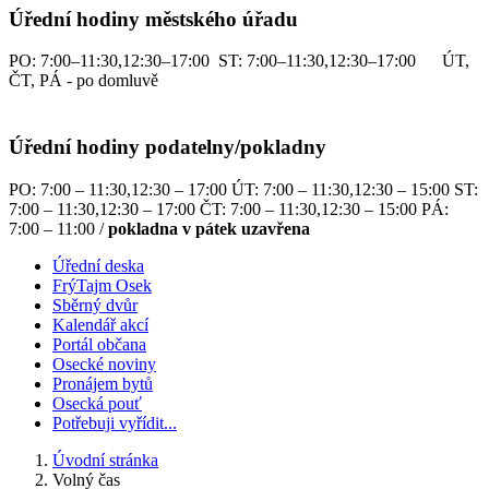
Úřední hodiny městského úřadu
PO: 7:00–11:30,12:30–17:00 ST: 7:00–11:30,12:30–17:00 ÚT,
ČT, PÁ - po domluvě
Úřední hodiny podatelny/pokladny
PO: 7:00 – 11:30,12:30 – 17:00 ÚT: 7:00 – 11:30,12:30 – 15:00 ST:
7:00 – 11:30,12:30 – 17:00 ČT: 7:00 – 11:30,12:30 – 15:00 PÁ:
7:00 – 11:00 /
pokladna v pátek uzavřena
Úřední deska
FrýTajm Osek
Sběrný dvůr
Kalendář akcí
Portál občana
Osecké noviny
Pronájem bytů
Osecká pouť
Potřebuji vyřídit...
Úvodní stránka
Volný čas