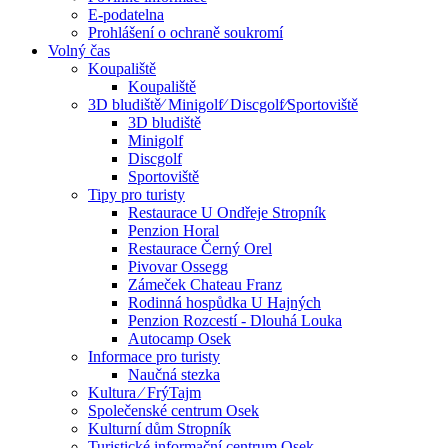
E-podatelna
Prohlášení o ochraně soukromí
Volný čas
Koupaliště
Koupaliště
3D bludiště⁄ Minigolf⁄ Discgolf⁄Sportoviště
3D bludiště
Minigolf
Discgolf
Sportoviště
Tipy pro turisty
Restaurace U Ondřeje Stropník
Penzion Horal
Restaurace Černý Orel
Pivovar Ossegg
Zámeček Chateau Franz
Rodinná hospůdka U Hajných
Penzion Rozcestí - Dlouhá Louka
Autocamp Osek
Informace pro turisty
Naučná stezka
Kultura ⁄ FrýTajm
Společenské centrum Osek
Kulturní dům Stropník
Turistické informační centrum Osek