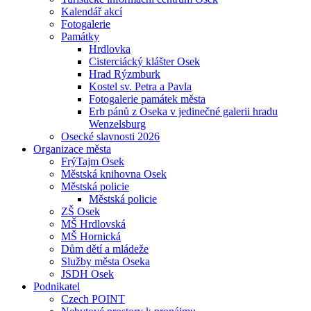
Kalendář akcí
Fotogalerie
Památky
Hrdlovka
Cisterciácký klášter Osek
Hrad Rýzmburk
Kostel sv. Petra a Pavla
Fotogalerie památek města
Erb pánů z Oseka v jedinečné galerii hradu
Wenzelsburg
Osecké slavnosti 2026
Organizace města
FrýTajm Osek
Městská knihovna Osek
Městská policie
Městská policie
ZŠ Osek
MŠ Hrdlovská
MŠ Hornická
Dům dětí a mládeže
Služby města Oseka
JSDH Osek
Podnikatel
Czech POINT