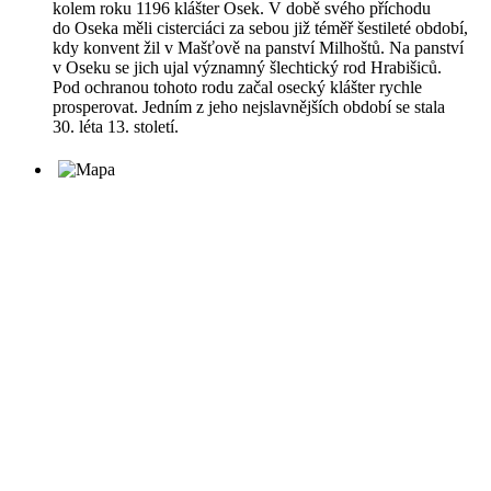
kolem roku 1196 klášter Osek. V době svého příchodu
do Oseka měli cisterciáci za sebou již téměř šestileté období,
kdy konvent žil v Mašťově na panství Milhoštů. Na panství
v Oseku se jich ujal významný šlechtický rod Hrabišiců.
Pod ochranou tohoto rodu začal osecký klášter rychle
prosperovat. Jedním z jeho nejslavnějších období se stala
30. léta 13. století.