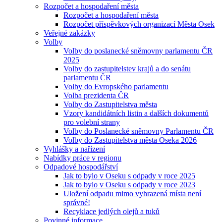
Rozpočet a hospodaření města
Rozpočet a hospodaření města
Rozpočet příspěvkových organizací Města Osek
Veřejné zakázky
Volby
Volby do poslanecké sněmovny parlamentu ČR
2025
Volby do zastupitelstev krajů a do senátu
parlamentu ČR
Volby do Evropského parlamentu
Volba prezidenta ČR
Volby do Zastupitelstva města
Vzory kandidátních listin a dalších dokumentů
pro volební strany
Volby do Poslanecké sněmovny Parlamentu ČR
Volby do Zastupitelstva města Oseka 2026
Vyhlášky a nařízení
Nabídky práce v regionu
Odpadové hospodářství
Jak to bylo v Oseku s odpady v roce 2025
Jak to bylo v Oseku s odpady v roce 2023
Uložení odpadu mimo vyhrazená místa není
správné!
Recyklace jedlých olejů a tuků
Povinné informace