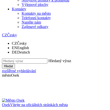
Nebytové prostory k pronájmu
Výlepové plochy
Kontakty
Kontakty na město
Telefonní kontakty
Napište nám
Zajímavé odkazy
CZ
Česky
CZ
Česky
EN
English
DE
Deutsch
Hledaný výraz
Hledat
rozšířené vyhledávání
město
Osek
Osek
Vítejte na oficiálních stránkách města