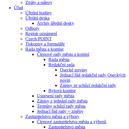
Ztráty a nálezy
Úřad
Úřední hodiny
Úřední deska
Archiv úřední desky
Odbory
Registr oznámení
Czech POINT
Tiskopisy a formuláře
Rada města a komise
Členové rady města a komisí
Rada města
Redakční rada
Osecké noviny
Jednací řád redakční rady Oseckých
novin
Zápisy ze schůzí redakční rady
Bytová komise
Usnesení rady města
Zápisy z jednání rady města
Termíny schůzí rady města
Jednací řád rady + změny
Zastupitelstvo města a výbory
Členové zastupitelstva města a výborů
Zastupitelstvo města