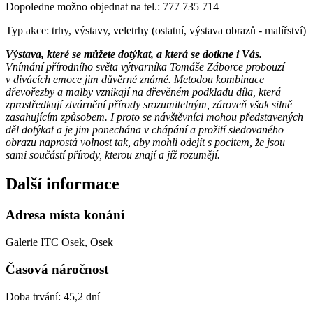
Dopoledne možno objednat na tel.: 777 735 714
Typ akce: trhy, výstavy, veletrhy (ostatní, výstava obrazů - malířství)
Výstava, které se můžete dotýkat, a která se dotkne i Vás.
Vnímání přírodního světa výtvarníka Tomáše Záborce probouzí
v divácích emoce jim důvěrné známé. Metodou kombinace
dřevořezby a malby vznikají na dřevěném podkladu díla, která
zprostředkují ztvárnění přírody srozumitelným, zároveň však silně
zasahujícím způsobem. I proto se návštěvníci mohou představených
děl dotýkat a je jim ponechána v chápání a prožití sledovaného
obrazu naprostá volnost tak, aby mohli odejít s pocitem, že jsou
sami součástí přírody, kterou znají a jíž rozumějí.
Další informace
Adresa místa konání
Galerie ITC Osek, Osek
Časová náročnost
Doba trvání: 45,2 dní