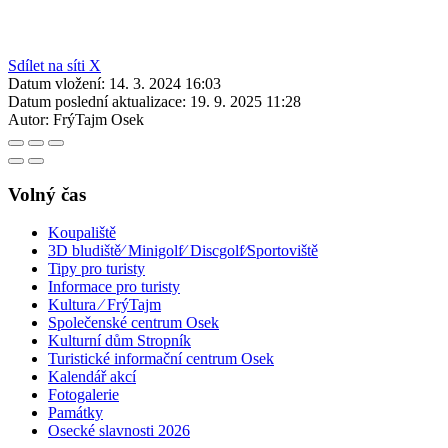
Sdílet na síti X
Datum vložení:
14. 3. 2024 16:03
Datum poslední aktualizace:
19. 9. 2025 11:28
Autor:
FrýTajm Osek
Volný čas
Koupaliště
3D bludiště⁄ Minigolf⁄ Discgolf⁄Sportoviště
Tipy pro turisty
Informace pro turisty
Kultura ⁄ FrýTajm
Společenské centrum Osek
Kulturní dům Stropník
Turistické informační centrum Osek
Kalendář akcí
Fotogalerie
Památky
Osecké slavnosti 2026