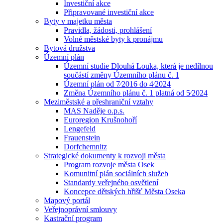
Investiční akce
Připravované investiční akce
Byty v majetku města
Pravidla, žádosti, prohlášení
Volné městské byty k pronájmu
Bytová družstva
Územní plán
Územní studie Dlouhá Louka, která je nedílnou
součástí změny Územního plánu č. 1
Územní plán od 7⁄2016 do 4⁄2024
Změna Územního plánu č. 1 platná od 5⁄2024
Meziměstské a přeshraniční vztahy
MAS Naděje o.p.s.
Euroregion Krušnohoří
Lengefeld
Frauenstein
Dorfchemnitz
Strategické dokumenty k rozvoji města
Program rozvoje města Osek
Komunitní plán sociálních služeb
Standardy veřejného osvětlení
Koncepce dětských hřišť Města Oseka
Mapový portál
Veřejnoprávní smlouvy
Kastrační program