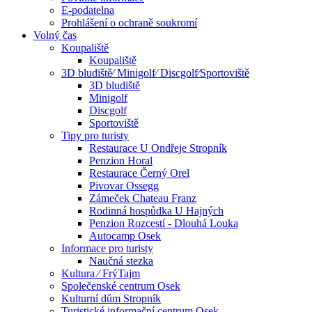
E-podatelna
Prohlášení o ochraně soukromí
Volný čas
Koupaliště
Koupaliště
3D bludiště⁄ Minigolf⁄ Discgolf⁄Sportoviště
3D bludiště
Minigolf
Discgolf
Sportoviště
Tipy pro turisty
Restaurace U Ondřeje Stropník
Penzion Horal
Restaurace Černý Orel
Pivovar Ossegg
Zámeček Chateau Franz
Rodinná hospůdka U Hajných
Penzion Rozcestí - Dlouhá Louka
Autocamp Osek
Informace pro turisty
Naučná stezka
Kultura ⁄ FrýTajm
Společenské centrum Osek
Kulturní dům Stropník
Turistické informační centrum Osek