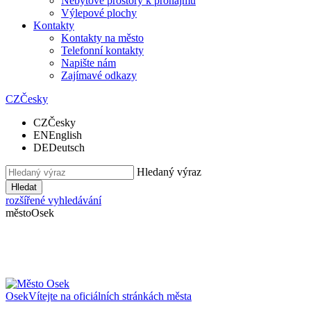
Nebytové prostory k pronájmu
Výlepové plochy
Kontakty
Kontakty na město
Telefonní kontakty
Napište nám
Zajímavé odkazy
CZ
Česky
CZ
Česky
EN
English
DE
Deutsch
Hledaný výraz
Hledat
rozšířené vyhledávání
město
Osek
Osek
Vítejte na oficiálních stránkách města