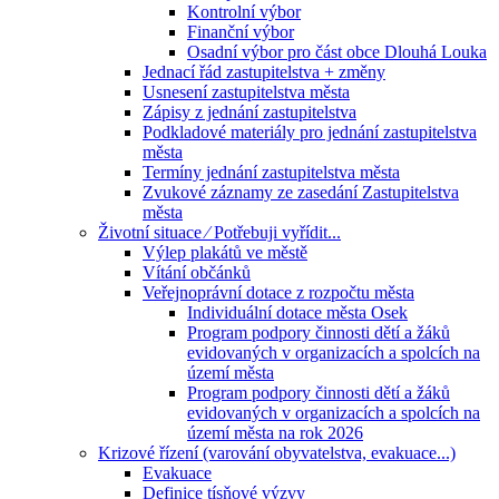
Kontrolní výbor
Finanční výbor
Osadní výbor pro část obce Dlouhá Louka
Jednací řád zastupitelstva + změny
Usnesení zastupitelstva města
Zápisy z jednání zastupitelstva
Podkladové materiály pro jednání zastupitelstva
města
Termíny jednání zastupitelstva města
Zvukové záznamy ze zasedání Zastupitelstva
města
Životní situace ⁄ Potřebuji vyřídit...
Výlep plakátů ve městě
Vítání občánků
Veřejnoprávní dotace z rozpočtu města
Individuální dotace města Osek
Program podpory činnosti dětí a žáků
evidovaných v organizacích a spolcích na
území města
Program podpory činnosti dětí a žáků
evidovaných v organizacích a spolcích na
území města na rok 2026
Krizové řízení (varování obyvatelstva, evakuace...)
Evakuace
Definice tísňové výzvy