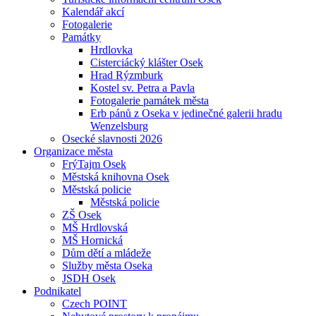
Kalendář akcí
Fotogalerie
Památky
Hrdlovka
Cisterciácký klášter Osek
Hrad Rýzmburk
Kostel sv. Petra a Pavla
Fotogalerie památek města
Erb pánů z Oseka v jedinečné galerii hradu
Wenzelsburg
Osecké slavnosti 2026
Organizace města
FrýTajm Osek
Městská knihovna Osek
Městská policie
Městská policie
ZŠ Osek
MŠ Hrdlovská
MŠ Hornická
Dům dětí a mládeže
Služby města Oseka
JSDH Osek
Podnikatel
Czech POINT