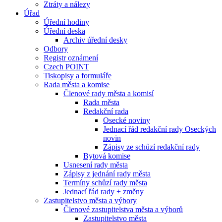
Ztráty a nálezy
Úřad
Úřední hodiny
Úřední deska
Archiv úřední desky
Odbory
Registr oznámení
Czech POINT
Tiskopisy a formuláře
Rada města a komise
Členové rady města a komisí
Rada města
Redakční rada
Osecké noviny
Jednací řád redakční rady Oseckých
novin
Zápisy ze schůzí redakční rady
Bytová komise
Usnesení rady města
Zápisy z jednání rady města
Termíny schůzí rady města
Jednací řád rady + změny
Zastupitelstvo města a výbory
Členové zastupitelstva města a výborů
Zastupitelstvo města