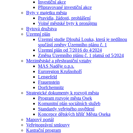
Investiční akce
Připravované investiční akce
Byty v majetku města
Pravidla, žádosti, prohlášení
Volné městské byty k pronájmu
Bytová družstva
Územní plán
Územní studie Dlouhá Louka, která je nedílnou
součástí změny Územního plánu č. 1
Územní plán od 7⁄2016 do 4⁄2024
Změna Územního plánu č. 1 platná od 5⁄2024
Meziměstské a přeshraniční vztahy
MAS Naděje o.p.s.
Euroregion Krušnohoří
Lengefeld
Frauenstein
Dorfchemnitz
Strategické dokumenty k rozvoji města
Program rozvoje města Osek
Komunitní plán sociálních služeb
Standardy veřejného osvětlení
Koncepce dětských hřišť Města Oseka
Mapový portál
Veřejnoprávní smlouvy
Kastrační program