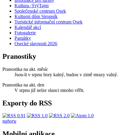
Informace pro turisty
Kultura ⁄ FrýTajm
Společenské centrum Osek
Kulturní dům Stropník
Turistické informační centrum Osek
Kalendář akcí
Fotogalerie
Památky
Osecké slavnosti 2026
Pranostiky
Pranostika na akt. měsíc
Jsou-li v srpnu hory kalný, budou v zimě mrazy valný.
Pranostika na akt. den
V srpnu již nelze slunci mnoho věřit.
Exporty do RSS
nahoru
Mobilní aplikace