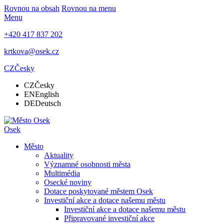
Rovnou na obsah
Rovnou na menu
Menu
+420 417 837 202
krtkova@osek.cz
CZ
Česky
CZ
Česky
EN
English
DE
Deutsch
Osek
Město
Aktuality
Významné osobnosti města
Multimédia
Osecké noviny
Dotace poskytované městem Osek
Investiční akce a dotace našemu městu
Investiční akce a dotace našemu městu
Připravované investiční akce