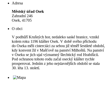
Adresa
Městský úřad Osek
Zahradní 246
Osek, 41705
O obci
V podhůří Krušných hor, nedaleko saské hranice, vznikl
kolem roku 1196 klášter Osek. V době svého příchodu
do Oseka měli cisterciáci za sebou již téměř šestileté období,
kdy konvent žil v Mašťově na panství Milhoštů. Na panství
v Oseku se jich ujal významný šlechtický rod Hrabišiců.
Pod ochranou tohoto rodu začal osecký klášter rychle
prosperovat. Jedním z jeho nejslavnějších období se stala
30. léta 13. století.