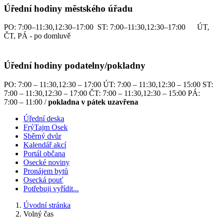
Úřední hodiny městského úřadu
PO: 7:00–11:30,12:30–17:00 ST: 7:00–11:30,12:30–17:00 ÚT,
ČT, PÁ - po domluvě
Úřední hodiny podatelny/pokladny
PO: 7:00 – 11:30,12:30 – 17:00 ÚT: 7:00 – 11:30,12:30 – 15:00 ST:
7:00 – 11:30,12:30 – 17:00 ČT: 7:00 – 11:30,12:30 – 15:00 PÁ:
7:00 – 11:00 /
pokladna v pátek uzavřena
Úřední deska
FrýTajm Osek
Sběrný dvůr
Kalendář akcí
Portál občana
Osecké noviny
Pronájem bytů
Osecká pouť
Potřebuji vyřídit...
Úvodní stránka
Volný čas