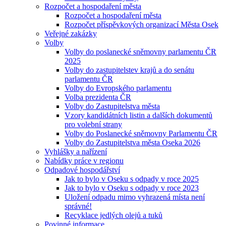
Rozpočet a hospodaření města
Rozpočet a hospodaření města
Rozpočet příspěvkových organizací Města Osek
Veřejné zakázky
Volby
Volby do poslanecké sněmovny parlamentu ČR
2025
Volby do zastupitelstev krajů a do senátu
parlamentu ČR
Volby do Evropského parlamentu
Volba prezidenta ČR
Volby do Zastupitelstva města
Vzory kandidátních listin a dalších dokumentů
pro volební strany
Volby do Poslanecké sněmovny Parlamentu ČR
Volby do Zastupitelstva města Oseka 2026
Vyhlášky a nařízení
Nabídky práce v regionu
Odpadové hospodářství
Jak to bylo v Oseku s odpady v roce 2025
Jak to bylo v Oseku s odpady v roce 2023
Uložení odpadu mimo vyhrazená místa není
správné!
Recyklace jedlých olejů a tuků
Povinné informace