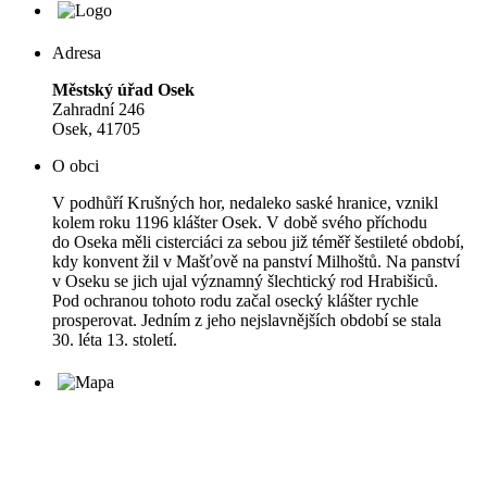
Adresa
Městský úřad Osek
Zahradní 246
Osek, 41705
O obci
V podhůří Krušných hor, nedaleko saské hranice, vznikl
kolem roku 1196 klášter Osek. V době svého příchodu
do Oseka měli cisterciáci za sebou již téměř šestileté období,
kdy konvent žil v Mašťově na panství Milhoštů. Na panství
v Oseku se jich ujal významný šlechtický rod Hrabišiců.
Pod ochranou tohoto rodu začal osecký klášter rychle
prosperovat. Jedním z jeho nejslavnějších období se stala
30. léta 13. století.