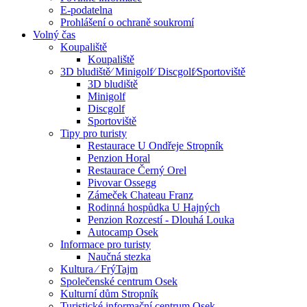
E-podatelna
Prohlášení o ochraně soukromí
Volný čas
Koupaliště
Koupaliště
3D bludiště⁄ Minigolf⁄ Discgolf⁄Sportoviště
3D bludiště
Minigolf
Discgolf
Sportoviště
Tipy pro turisty
Restaurace U Ondřeje Stropník
Penzion Horal
Restaurace Černý Orel
Pivovar Ossegg
Zámeček Chateau Franz
Rodinná hospůdka U Hajných
Penzion Rozcestí - Dlouhá Louka
Autocamp Osek
Informace pro turisty
Naučná stezka
Kultura ⁄ FrýTajm
Společenské centrum Osek
Kulturní dům Stropník
Turistické informační centrum Osek