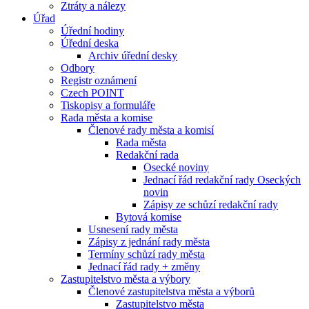
Ztráty a nálezy
Úřad
Úřední hodiny
Úřední deska
Archiv úřední desky
Odbory
Registr oznámení
Czech POINT
Tiskopisy a formuláře
Rada města a komise
Členové rady města a komisí
Rada města
Redakční rada
Osecké noviny
Jednací řád redakční rady Oseckých
novin
Zápisy ze schůzí redakční rady
Bytová komise
Usnesení rady města
Zápisy z jednání rady města
Termíny schůzí rady města
Jednací řád rady + změny
Zastupitelstvo města a výbory
Členové zastupitelstva města a výborů
Zastupitelstvo města