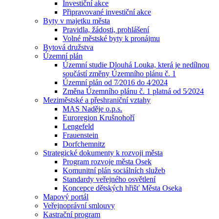
Investiční akce
Připravované investiční akce
Byty v majetku města
Pravidla, žádosti, prohlášení
Volné městské byty k pronájmu
Bytová družstva
Územní plán
Územní studie Dlouhá Louka, která je nedílnou
součástí změny Územního plánu č. 1
Územní plán od 7⁄2016 do 4⁄2024
Změna Územního plánu č. 1 platná od 5⁄2024
Meziměstské a přeshraniční vztahy
MAS Naděje o.p.s.
Euroregion Krušnohoří
Lengefeld
Frauenstein
Dorfchemnitz
Strategické dokumenty k rozvoji města
Program rozvoje města Osek
Komunitní plán sociálních služeb
Standardy veřejného osvětlení
Koncepce dětských hřišť Města Oseka
Mapový portál
Veřejnoprávní smlouvy
Kastrační program