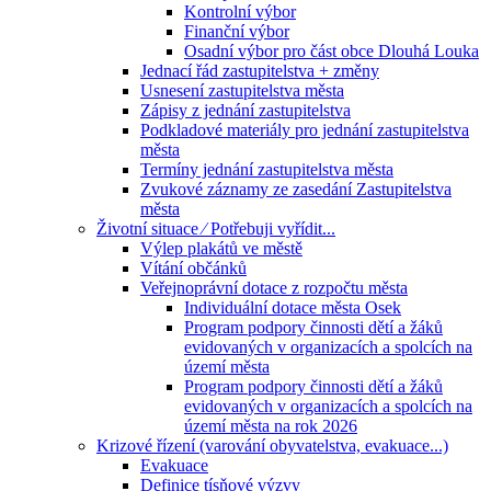
Kontrolní výbor
Finanční výbor
Osadní výbor pro část obce Dlouhá Louka
Jednací řád zastupitelstva + změny
Usnesení zastupitelstva města
Zápisy z jednání zastupitelstva
Podkladové materiály pro jednání zastupitelstva
města
Termíny jednání zastupitelstva města
Zvukové záznamy ze zasedání Zastupitelstva
města
Životní situace ⁄ Potřebuji vyřídit...
Výlep plakátů ve městě
Vítání občánků
Veřejnoprávní dotace z rozpočtu města
Individuální dotace města Osek
Program podpory činnosti dětí a žáků
evidovaných v organizacích a spolcích na
území města
Program podpory činnosti dětí a žáků
evidovaných v organizacích a spolcích na
území města na rok 2026
Krizové řízení (varování obyvatelstva, evakuace...)
Evakuace
Definice tísňové výzvy