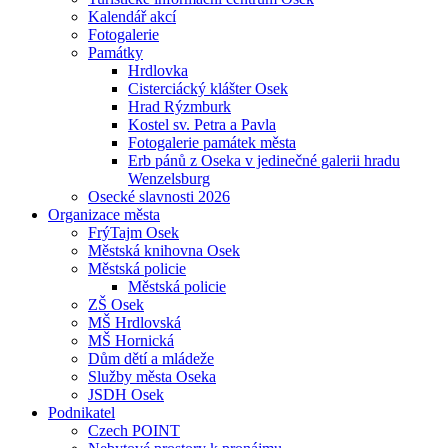
Kalendář akcí
Fotogalerie
Památky
Hrdlovka
Cisterciácký klášter Osek
Hrad Rýzmburk
Kostel sv. Petra a Pavla
Fotogalerie památek města
Erb pánů z Oseka v jedinečné galerii hradu
Wenzelsburg
Osecké slavnosti 2026
Organizace města
FrýTajm Osek
Městská knihovna Osek
Městská policie
Městská policie
ZŠ Osek
MŠ Hrdlovská
MŠ Hornická
Dům dětí a mládeže
Služby města Oseka
JSDH Osek
Podnikatel
Czech POINT