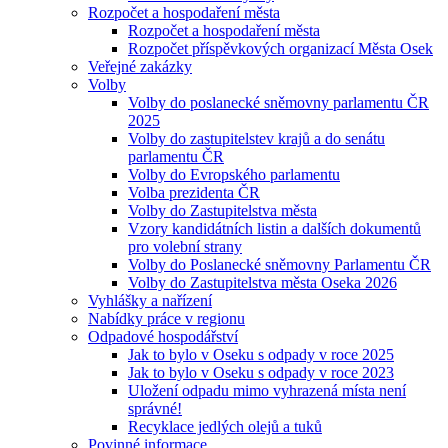
Rozpočet a hospodaření města
Rozpočet a hospodaření města
Rozpočet příspěvkových organizací Města Osek
Veřejné zakázky
Volby
Volby do poslanecké sněmovny parlamentu ČR
2025
Volby do zastupitelstev krajů a do senátu
parlamentu ČR
Volby do Evropského parlamentu
Volba prezidenta ČR
Volby do Zastupitelstva města
Vzory kandidátních listin a dalších dokumentů
pro volební strany
Volby do Poslanecké sněmovny Parlamentu ČR
Volby do Zastupitelstva města Oseka 2026
Vyhlášky a nařízení
Nabídky práce v regionu
Odpadové hospodářství
Jak to bylo v Oseku s odpady v roce 2025
Jak to bylo v Oseku s odpady v roce 2023
Uložení odpadu mimo vyhrazená místa není
správné!
Recyklace jedlých olejů a tuků
Povinné informace