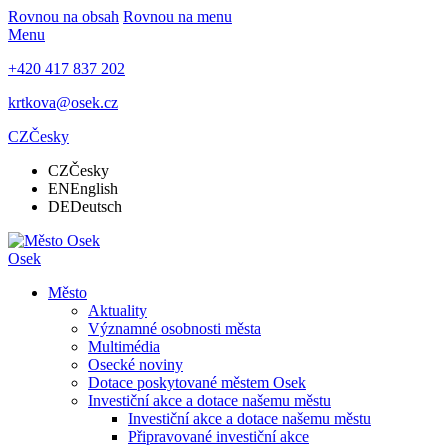
Rovnou na obsah
Rovnou na menu
Menu
+420 417 837 202
krtkova@osek.cz
CZ
Česky
CZ
Česky
EN
English
DE
Deutsch
Osek
Město
Aktuality
Významné osobnosti města
Multimédia
Osecké noviny
Dotace poskytované městem Osek
Investiční akce a dotace našemu městu
Investiční akce a dotace našemu městu
Připravované investiční akce