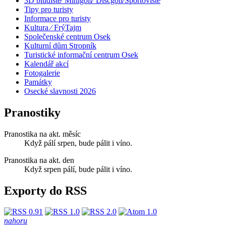
3D bludiště⁄ Minigolf⁄ Discgolf⁄Sportoviště
Tipy pro turisty
Informace pro turisty
Kultura ⁄ FrýTajm
Společenské centrum Osek
Kulturní dům Stropník
Turistické informační centrum Osek
Kalendář akcí
Fotogalerie
Památky
Osecké slavnosti 2026
Pranostiky
Pranostika na akt. měsíc
Když pálí srpen, bude pálit i víno.
Pranostika na akt. den
Když srpen pálí, bude pálit i víno.
Exporty do RSS
nahoru