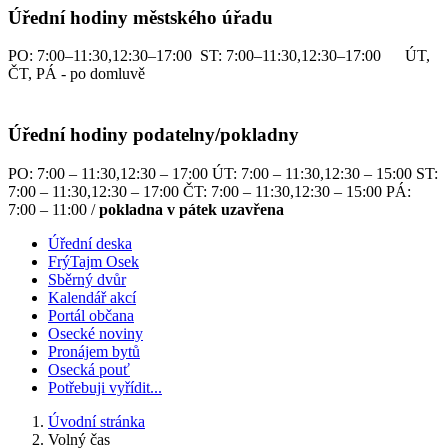
Úřední hodiny městského úřadu
PO: 7:00–11:30,12:30–17:00 ST: 7:00–11:30,12:30–17:00 ÚT,
ČT, PÁ - po domluvě
Úřední hodiny podatelny/pokladny
PO: 7:00 – 11:30,12:30 – 17:00 ÚT: 7:00 – 11:30,12:30 – 15:00 ST:
7:00 – 11:30,12:30 – 17:00 ČT: 7:00 – 11:30,12:30 – 15:00 PÁ:
7:00 – 11:00 /
pokladna v pátek uzavřena
Úřední deska
FrýTajm Osek
Sběrný dvůr
Kalendář akcí
Portál občana
Osecké noviny
Pronájem bytů
Osecká pouť
Potřebuji vyřídit...
Úvodní stránka
Volný čas