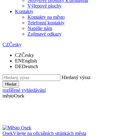
Nebytové prostory k pronájmu
Výlepové plochy
Kontakty
Kontakty na město
Telefonní kontakty
Napište nám
Zajímavé odkazy
CZ
Česky
CZ
Česky
EN
English
DE
Deutsch
Hledaný výraz
Hledat
rozšířené vyhledávání
město
Osek
Osek
Vítejte na oficiálních stránkách města