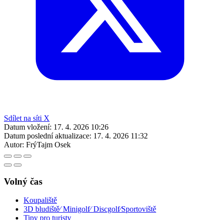
Sdílet na síti X
Datum vložení:
17. 4. 2026 10:26
Datum poslední aktualizace:
17. 4. 2026 11:32
Autor:
FrýTajm Osek
Volný čas
Koupaliště
3D bludiště⁄ Minigolf⁄ Discgolf⁄Sportoviště
Tipy pro turisty