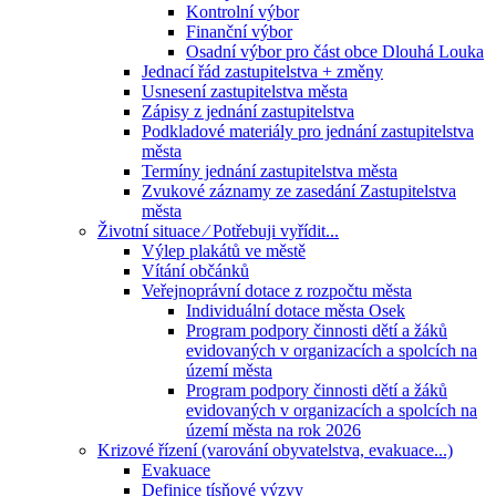
Kontrolní výbor
Finanční výbor
Osadní výbor pro část obce Dlouhá Louka
Jednací řád zastupitelstva + změny
Usnesení zastupitelstva města
Zápisy z jednání zastupitelstva
Podkladové materiály pro jednání zastupitelstva
města
Termíny jednání zastupitelstva města
Zvukové záznamy ze zasedání Zastupitelstva
města
Životní situace ⁄ Potřebuji vyřídit...
Výlep plakátů ve městě
Vítání občánků
Veřejnoprávní dotace z rozpočtu města
Individuální dotace města Osek
Program podpory činnosti dětí a žáků
evidovaných v organizacích a spolcích na
území města
Program podpory činnosti dětí a žáků
evidovaných v organizacích a spolcích na
území města na rok 2026
Krizové řízení (varování obyvatelstva, evakuace...)
Evakuace
Definice tísňové výzvy