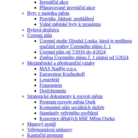
Investiční akce
Připravované investiční akce
Byty v majetku města
Pravidla, žádosti, prohlášení
Volné městské byty k pronájmu
Bytová družstva
Územní plán
Územní studie Dlouhá Louka, která je nedílnou
součástí změny Územního plánu č. 1
Územní plán od 7⁄2016 do 4⁄2024
Změna Územního plánu č. 1 platná od 5⁄2024
Meziměstské a přeshraniční vztahy
MAS Naděje o.p.s.
Euroregion Krušnohoří
Lengefeld
Frauenstein
Dorfchemnitz
Strategické dokumenty k rozvoji města
Program rozvoje města Osek
Komunitní plán sociálních služeb
Standardy veřejného osvětlení
Koncepce dětských hřišť Města Oseka
Mapový portál
Veřejnoprávní smlouvy
Kastrační program