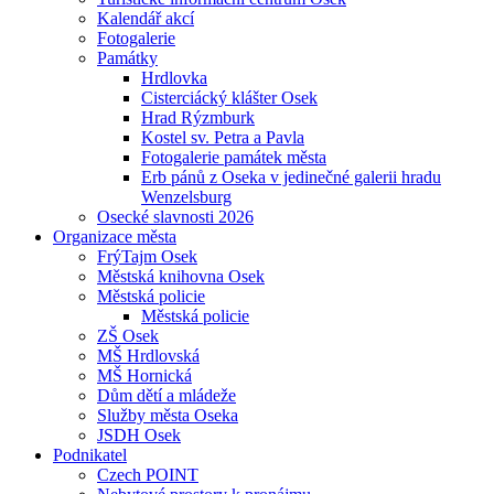
Kalendář akcí
Fotogalerie
Památky
Hrdlovka
Cisterciácký klášter Osek
Hrad Rýzmburk
Kostel sv. Petra a Pavla
Fotogalerie památek města
Erb pánů z Oseka v jedinečné galerii hradu
Wenzelsburg
Osecké slavnosti 2026
Organizace města
FrýTajm Osek
Městská knihovna Osek
Městská policie
Městská policie
ZŠ Osek
MŠ Hrdlovská
MŠ Hornická
Dům dětí a mládeže
Služby města Oseka
JSDH Osek
Podnikatel
Czech POINT