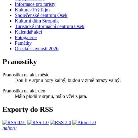
Informace pro turisty
Kultura ⁄ FrýTajm
Společenské centrum Osek
Kulturní dům Stropník
Turistické informační centrum Osek
Kalendář akcí
Fotogalerie
Památky
Osecké slavnosti 2026
Pranostiky
Pranostika na akt. měsíc
Jsou-li v srpnu hory kalný, budou v zimě mrazy valný.
Pranostika na akt. den
Málo plodů v srpnu, málo včel z jara.
Exporty do RSS
nahoru