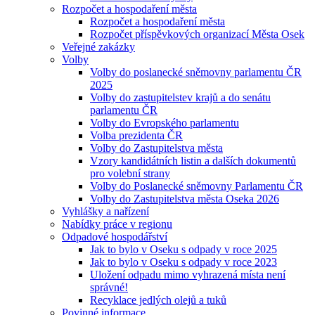
Rozpočet a hospodaření města
Rozpočet a hospodaření města
Rozpočet příspěvkových organizací Města Osek
Veřejné zakázky
Volby
Volby do poslanecké sněmovny parlamentu ČR
2025
Volby do zastupitelstev krajů a do senátu
parlamentu ČR
Volby do Evropského parlamentu
Volba prezidenta ČR
Volby do Zastupitelstva města
Vzory kandidátních listin a dalších dokumentů
pro volební strany
Volby do Poslanecké sněmovny Parlamentu ČR
Volby do Zastupitelstva města Oseka 2026
Vyhlášky a nařízení
Nabídky práce v regionu
Odpadové hospodářství
Jak to bylo v Oseku s odpady v roce 2025
Jak to bylo v Oseku s odpady v roce 2023
Uložení odpadu mimo vyhrazená místa není
správné!
Recyklace jedlých olejů a tuků
Povinné informace