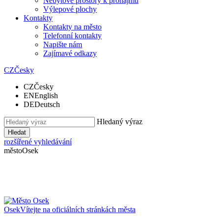
Nebytové prostory k pronájmu
Výlepové plochy
Kontakty
Kontakty na město
Telefonní kontakty
Napište nám
Zajímavé odkazy
CZ
Česky
CZ
Česky
EN
English
DE
Deutsch
Hledaný výraz
Hledat
rozšířené vyhledávání
město
Osek
Osek
Vítejte na oficiálních stránkách města