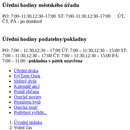
Úřední hodiny městského úřadu
PO: 7:00–11:30,12:30–17:00 ST: 7:00–11:30,12:30–17:00 ÚT,
ČT, PÁ - po domluvě
Úřední hodiny podatelny/pokladny
PO: 7:00 – 11:30,12:30 – 17:00 ÚT: 7:00 – 11:30,12:30 – 15:00 ST:
7:00 – 11:30,12:30 – 17:00 ČT: 7:00 – 11:30,12:30 – 15:00 PÁ:
7:00 – 11:00 /
pokladna v pátek uzavřena
Úřední deska
FrýTajm Osek
Sběrný dvůr
Kalendář akcí
Portál občana
Osecké noviny
Pronájem bytů
Osecká pouť
Potřebuji vyřídit...
Úvodní stránka
Volný čas