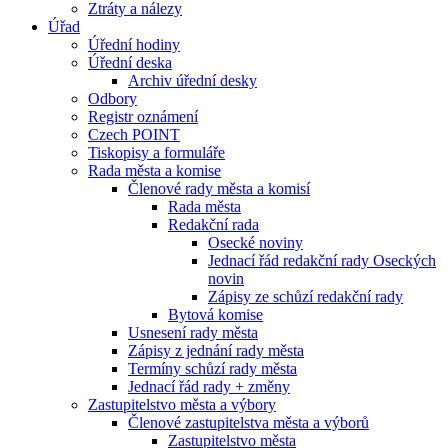
Ztráty a nálezy
Úřad
Úřední hodiny
Úřední deska
Archiv úřední desky
Odbory
Registr oznámení
Czech POINT
Tiskopisy a formuláře
Rada města a komise
Členové rady města a komisí
Rada města
Redakční rada
Osecké noviny
Jednací řád redakční rady Oseckých
novin
Zápisy ze schůzí redakční rady
Bytová komise
Usnesení rady města
Zápisy z jednání rady města
Termíny schůzí rady města
Jednací řád rady + změny
Zastupitelstvo města a výbory
Členové zastupitelstva města a výborů
Zastupitelstvo města