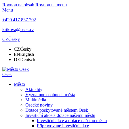
Rovnou na obsah
Rovnou na menu
Menu
+420 417 837 202
krtkova@osek.cz
CZ
Česky
CZ
Česky
EN
English
DE
Deutsch
Osek
Město
Aktuality
Významné osobnosti města
Multimédia
Osecké noviny
Dotace poskytované městem Osek
Investiční akce a dotace našemu městu
Investiční akce a dotace našemu městu
Připravované investiční akce