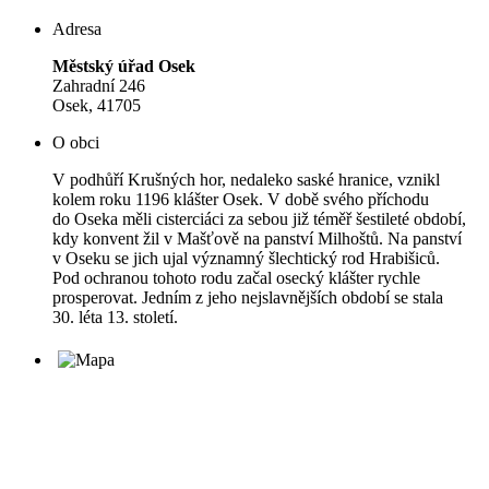
Adresa
Městský úřad Osek
Zahradní 246
Osek, 41705
O obci
V podhůří Krušných hor, nedaleko saské hranice, vznikl
kolem roku 1196 klášter Osek. V době svého příchodu
do Oseka měli cisterciáci za sebou již téměř šestileté období,
kdy konvent žil v Mašťově na panství Milhoštů. Na panství
v Oseku se jich ujal významný šlechtický rod Hrabišiců.
Pod ochranou tohoto rodu začal osecký klášter rychle
prosperovat. Jedním z jeho nejslavnějších období se stala
30. léta 13. století.