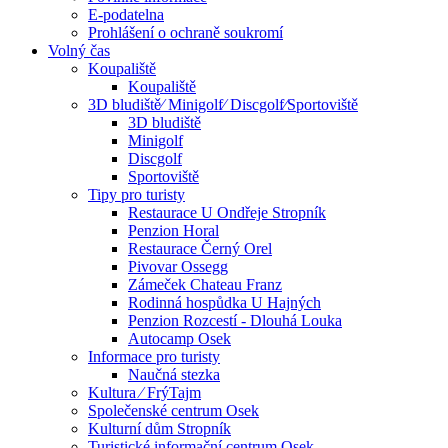
E-podatelna
Prohlášení o ochraně soukromí
Volný čas
Koupaliště
Koupaliště
3D bludiště⁄ Minigolf⁄ Discgolf⁄Sportoviště
3D bludiště
Minigolf
Discgolf
Sportoviště
Tipy pro turisty
Restaurace U Ondřeje Stropník
Penzion Horal
Restaurace Černý Orel
Pivovar Ossegg
Zámeček Chateau Franz
Rodinná hospůdka U Hajných
Penzion Rozcestí - Dlouhá Louka
Autocamp Osek
Informace pro turisty
Naučná stezka
Kultura ⁄ FrýTajm
Společenské centrum Osek
Kulturní dům Stropník
Turistické informační centrum Osek