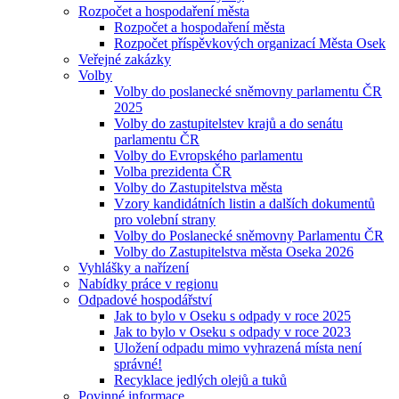
Rozpočet a hospodaření města
Rozpočet a hospodaření města
Rozpočet příspěvkových organizací Města Osek
Veřejné zakázky
Volby
Volby do poslanecké sněmovny parlamentu ČR
2025
Volby do zastupitelstev krajů a do senátu
parlamentu ČR
Volby do Evropského parlamentu
Volba prezidenta ČR
Volby do Zastupitelstva města
Vzory kandidátních listin a dalších dokumentů
pro volební strany
Volby do Poslanecké sněmovny Parlamentu ČR
Volby do Zastupitelstva města Oseka 2026
Vyhlášky a nařízení
Nabídky práce v regionu
Odpadové hospodářství
Jak to bylo v Oseku s odpady v roce 2025
Jak to bylo v Oseku s odpady v roce 2023
Uložení odpadu mimo vyhrazená místa není
správné!
Recyklace jedlých olejů a tuků
Povinné informace