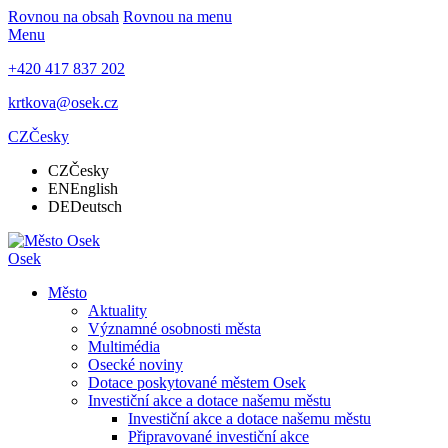
Rovnou na obsah
Rovnou na menu
Menu
+420 417 837 202
krtkova@osek.cz
CZ
Česky
CZ
Česky
EN
English
DE
Deutsch
Osek
Město
Aktuality
Významné osobnosti města
Multimédia
Osecké noviny
Dotace poskytované městem Osek
Investiční akce a dotace našemu městu
Investiční akce a dotace našemu městu
Připravované investiční akce