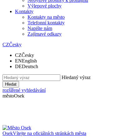
Nebytové prostory k pronájmu
Výlepové plochy
Kontakty
Kontakty na město
Telefonní kontakty
Napište nám
Zajímavé odkazy
CZ
Česky
CZ
Česky
EN
English
DE
Deutsch
Hledaný výraz
Hledat
rozšířené vyhledávání
město
Osek
Osek
Vítejte na oficiálních stránkách města