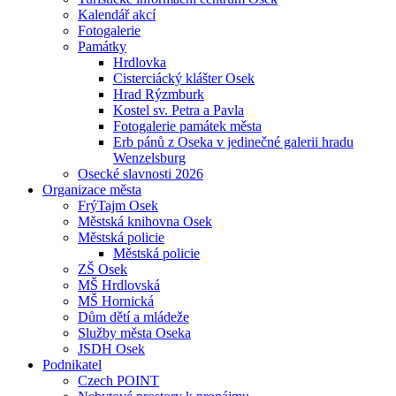
Kalendář akcí
Fotogalerie
Památky
Hrdlovka
Cisterciácký klášter Osek
Hrad Rýzmburk
Kostel sv. Petra a Pavla
Fotogalerie památek města
Erb pánů z Oseka v jedinečné galerii hradu
Wenzelsburg
Osecké slavnosti 2026
Organizace města
FrýTajm Osek
Městská knihovna Osek
Městská policie
Městská policie
ZŠ Osek
MŠ Hrdlovská
MŠ Hornická
Dům dětí a mládeže
Služby města Oseka
JSDH Osek
Podnikatel
Czech POINT