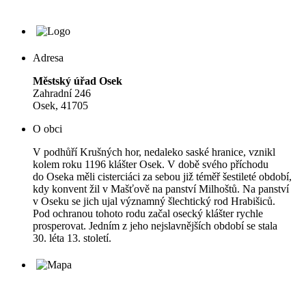
Adresa
Městský úřad Osek
Zahradní 246
Osek, 41705
O obci
V podhůří Krušných hor, nedaleko saské hranice, vznikl
kolem roku 1196 klášter Osek. V době svého příchodu
do Oseka měli cisterciáci za sebou již téměř šestileté období,
kdy konvent žil v Mašťově na panství Milhoštů. Na panství
v Oseku se jich ujal významný šlechtický rod Hrabišiců.
Pod ochranou tohoto rodu začal osecký klášter rychle
prosperovat. Jedním z jeho nejslavnějších období se stala
30. léta 13. století.