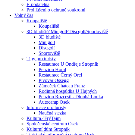
E-podatelna
Prohlášení o ochraně soukromí
Volný čas
Koupaliště
Koupaliště
3D bludiště⁄ Minigolf⁄ Discgolf⁄Sportoviště
3D bludiště
Minigolf
Discgolf
Sportoviště
Tipy pro turisty
Restaurace U Ondřeje Stropník
Penzion Horal
Restaurace Černý Orel
Pivovar Ossegg
Zámeček Chateau Franz
Rodinná hospůdka U Hajných
Penzion Rozcestí - Dlouhá Louka
Autocamp Osek
Informace pro turisty
Naučná stezka
Kultura ⁄ FrýTajm
Společenské centrum Osek
Kulturní dům Stropník
Turistické informační centrum Osek