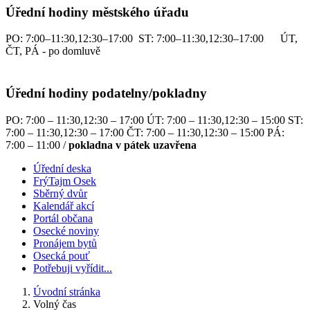
Úřední hodiny městského úřadu
PO: 7:00–11:30,12:30–17:00 ST: 7:00–11:30,12:30–17:00 ÚT,
ČT, PÁ - po domluvě
Úřední hodiny podatelny/pokladny
PO: 7:00 – 11:30,12:30 – 17:00 ÚT: 7:00 – 11:30,12:30 – 15:00 ST:
7:00 – 11:30,12:30 – 17:00 ČT: 7:00 – 11:30,12:30 – 15:00 PÁ:
7:00 – 11:00 /
pokladna v pátek uzavřena
Úřední deska
FrýTajm Osek
Sběrný dvůr
Kalendář akcí
Portál občana
Osecké noviny
Pronájem bytů
Osecká pouť
Potřebuji vyřídit...
Úvodní stránka
Volný čas