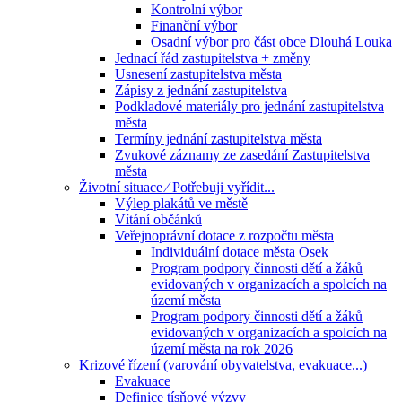
Kontrolní výbor
Finanční výbor
Osadní výbor pro část obce Dlouhá Louka
Jednací řád zastupitelstva + změny
Usnesení zastupitelstva města
Zápisy z jednání zastupitelstva
Podkladové materiály pro jednání zastupitelstva
města
Termíny jednání zastupitelstva města
Zvukové záznamy ze zasedání Zastupitelstva
města
Životní situace ⁄ Potřebuji vyřídit...
Výlep plakátů ve městě
Vítání občánků
Veřejnoprávní dotace z rozpočtu města
Individuální dotace města Osek
Program podpory činnosti dětí a žáků
evidovaných v organizacích a spolcích na
území města
Program podpory činnosti dětí a žáků
evidovaných v organizacích a spolcích na
území města na rok 2026
Krizové řízení (varování obyvatelstva, evakuace...)
Evakuace
Definice tísňové výzvy