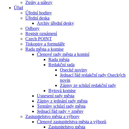
Ztráty a nálezy
Úřad
Úřední hodiny
Úřední deska
Archiv úřední desky
Odbory
Registr oznámení
Czech POINT
Tiskopisy a formuláře
Rada města a komise
Členové rady města a komisí
Rada města
Redakční rada
Osecké noviny
Jednací řád redakční rady Oseckých
novin
Zápisy ze schůzí redakční rady
Bytová komise
Usnesení rady města
Zápisy z jednání rady města
Termíny schůzí rady města
Jednací řád rady + změny
Zastupitelstvo města a výbory
Členové zastupitelstva města a výborů
Zastupitelstvo města