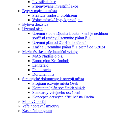
Investiční akce
Připravované investiční akce
Byty v majetku města
Pravidla, žádosti, prohlášení
Volné městské byty k pronájmu
Bytová družstva
Územní plán
Územní studie Dlouhá Louka, která je nedílnou
součástí změny Územního plánu č. 1
Územní plán od 7⁄2016 do 4⁄2024
Změna Územního plánu č. 1 platná od 5⁄2024
Meziměstské a přeshraniční vztahy
MAS Naděje o.p.s.
Euroregion Krušnohoří
Lengefeld
Frauenstein
Dorfchemnitz
Strategické dokumenty k rozvoji města
Program rozvoje města Osek
Komunitní plán sociálních služeb
Standardy veřejného osvětlení
Koncepce dětských hřišť Města Oseka
Mapový portál
Veřejnoprávní smlouvy
Kastrační program