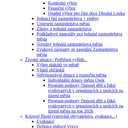
Kontrolní výbor
Finanční výbor
Osadní výbor pro část obce Dlouhá Louka
Jednací řád zastupitelstva + změny
Usnesení zastupitelstva města
Zápisy z jednání zastupitelstva
Podkladové materiály pro jednání zastupitelstva
města
Termíny jednání zastupitelstva města
Zvukové záznamy ze zasedání Zastupitelstva
města
Životní situace ⁄ Potřebuji vyřídit...
Výlep plakátů ve městě
Vítání občánků
Veřejnoprávní dotace z rozpočtu města
Individuální dotace města Osek
Program podpory činnosti dětí a žáků
evidovaných v organizacích a spolcích na
území města
Program podpory činnosti dětí a žáků
evidovaných v organizacích a spolcích na
území města na rok 2026
Krizové řízení (varování obyvatelstva, evakuace...)
Evakuace
Definice tísňové výzvy