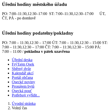
Úřední hodiny městského úřadu
PO: 7:00–11:30,12:30–17:00 ST: 7:00–11:30,12:30–17:00 ÚT,
ČT, PÁ - po domluvě
Úřední hodiny podatelny/pokladny
PO: 7:00 – 11:30,12:30 – 17:00 ÚT: 7:00 – 11:30,12:30 – 15:00 ST:
7:00 – 11:30,12:30 – 17:00 ČT: 7:00 – 11:30,12:30 – 15:00 PÁ:
7:00 – 11:00 /
pokladna v pátek uzavřena
Úřední deska
FrýTajm Osek
Sběrný dvůr
Kalendář akcí
Portál občana
Osecké noviny
Pronájem bytů
Osecká pouť
Potřebuji vyřídit...
Úvodní stránka
Volný čas