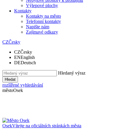
Nebytové prostory k pronájmu
Výlepové plochy
Kontakty
Kontakty na město
Telefonní kontakty
Napište nám
Zajímavé odkazy
CZ
Česky
CZ
Česky
EN
English
DE
Deutsch
Hledaný výraz
Hledat
rozšířené vyhledávání
město
Osek
Osek
Vítejte na oficiálních stránkách města