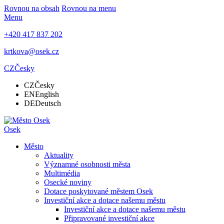
Rovnou na obsah
Rovnou na menu
Menu
+420 417 837 202
krtkova@osek.cz
CZ
Česky
CZ
Česky
EN
English
DE
Deutsch
Osek
Město
Aktuality
Významné osobnosti města
Multimédia
Osecké noviny
Dotace poskytované městem Osek
Investiční akce a dotace našemu městu
Investiční akce a dotace našemu městu
Připravované investiční akce