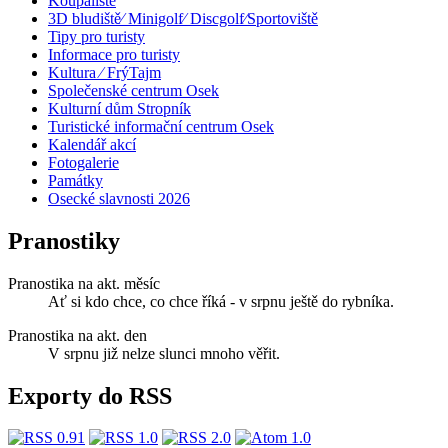
Koupaliště
3D bludiště⁄ Minigolf⁄ Discgolf⁄Sportoviště
Tipy pro turisty
Informace pro turisty
Kultura ⁄ FrýTajm
Společenské centrum Osek
Kulturní dům Stropník
Turistické informační centrum Osek
Kalendář akcí
Fotogalerie
Památky
Osecké slavnosti 2026
Pranostiky
Pranostika na akt. měsíc
Ať si kdo chce, co chce říká - v srpnu ještě do rybníka.
Pranostika na akt. den
V srpnu již nelze slunci mnoho věřit.
Exporty do RSS