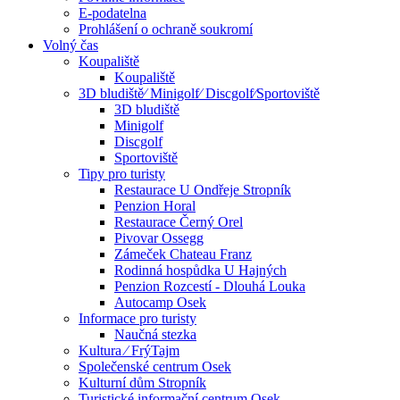
E-podatelna
Prohlášení o ochraně soukromí
Volný čas
Koupaliště
Koupaliště
3D bludiště⁄ Minigolf⁄ Discgolf⁄Sportoviště
3D bludiště
Minigolf
Discgolf
Sportoviště
Tipy pro turisty
Restaurace U Ondřeje Stropník
Penzion Horal
Restaurace Černý Orel
Pivovar Ossegg
Zámeček Chateau Franz
Rodinná hospůdka U Hajných
Penzion Rozcestí - Dlouhá Louka
Autocamp Osek
Informace pro turisty
Naučná stezka
Kultura ⁄ FrýTajm
Společenské centrum Osek
Kulturní dům Stropník
Turistické informační centrum Osek