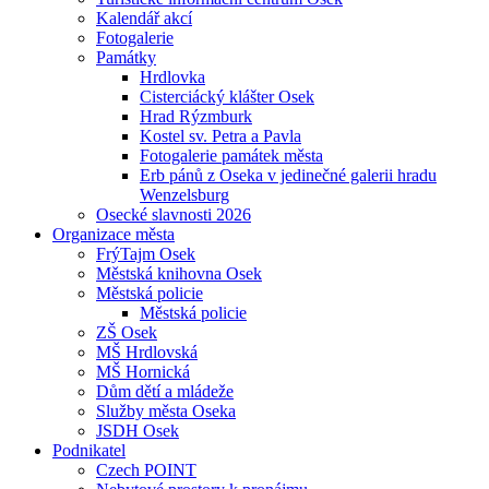
Kalendář akcí
Fotogalerie
Památky
Hrdlovka
Cisterciácký klášter Osek
Hrad Rýzmburk
Kostel sv. Petra a Pavla
Fotogalerie památek města
Erb pánů z Oseka v jedinečné galerii hradu
Wenzelsburg
Osecké slavnosti 2026
Organizace města
FrýTajm Osek
Městská knihovna Osek
Městská policie
Městská policie
ZŠ Osek
MŠ Hrdlovská
MŠ Hornická
Dům dětí a mládeže
Služby města Oseka
JSDH Osek
Podnikatel
Czech POINT