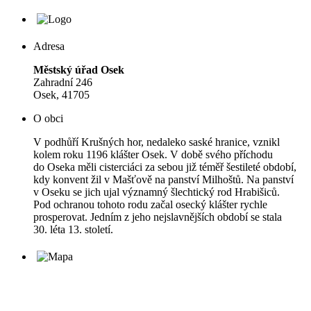
Adresa
Městský úřad Osek
Zahradní 246
Osek, 41705
O obci
V podhůří Krušných hor, nedaleko saské hranice, vznikl
kolem roku 1196 klášter Osek. V době svého příchodu
do Oseka měli cisterciáci za sebou již téměř šestileté období,
kdy konvent žil v Mašťově na panství Milhoštů. Na panství
v Oseku se jich ujal významný šlechtický rod Hrabišiců.
Pod ochranou tohoto rodu začal osecký klášter rychle
prosperovat. Jedním z jeho nejslavnějších období se stala
30. léta 13. století.