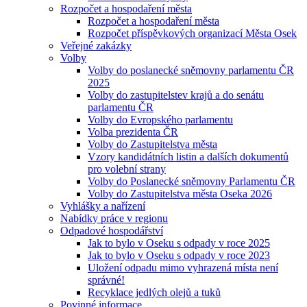
Rozpočet a hospodaření města
Rozpočet a hospodaření města
Rozpočet příspěvkových organizací Města Osek
Veřejné zakázky
Volby
Volby do poslanecké sněmovny parlamentu ČR
2025
Volby do zastupitelstev krajů a do senátu
parlamentu ČR
Volby do Evropského parlamentu
Volba prezidenta ČR
Volby do Zastupitelstva města
Vzory kandidátních listin a dalších dokumentů
pro volební strany
Volby do Poslanecké sněmovny Parlamentu ČR
Volby do Zastupitelstva města Oseka 2026
Vyhlášky a nařízení
Nabídky práce v regionu
Odpadové hospodářství
Jak to bylo v Oseku s odpady v roce 2025
Jak to bylo v Oseku s odpady v roce 2023
Uložení odpadu mimo vyhrazená místa není
správné!
Recyklace jedlých olejů a tuků
Povinné informace