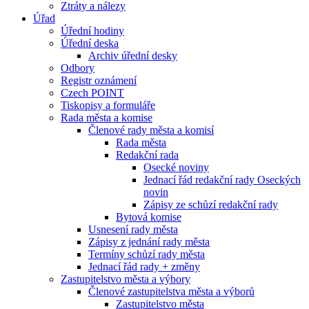
Ztráty a nálezy
Úřad
Úřední hodiny
Úřední deska
Archiv úřední desky
Odbory
Registr oznámení
Czech POINT
Tiskopisy a formuláře
Rada města a komise
Členové rady města a komisí
Rada města
Redakční rada
Osecké noviny
Jednací řád redakční rady Oseckých
novin
Zápisy ze schůzí redakční rady
Bytová komise
Usnesení rady města
Zápisy z jednání rady města
Termíny schůzí rady města
Jednací řád rady + změny
Zastupitelstvo města a výbory
Členové zastupitelstva města a výborů
Zastupitelstvo města