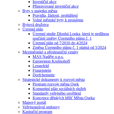
Investiční akce
Připravované investiční akce
Byty v majetku města
Pravidla, žádosti, prohlášení
Volné městské byty k pronájmu
Bytová družstva
Územní plán
Územní studie Dlouhá Louka, která je nedílnou
součástí změny Územního plánu č. 1
Územní plán od 7⁄2016 do 4⁄2024
Změna Územního plánu č. 1 platná od 5⁄2024
Meziměstské a přeshraniční vztahy
MAS Naděje o.p.s.
Euroregion Krušnohoří
Lengefeld
Frauenstein
Dorfchemnitz
Strategické dokumenty k rozvoji města
Program rozvoje města Osek
Komunitní plán sociálních služeb
Standardy veřejného osvětlení
Koncepce dětských hřišť Města Oseka
Mapový portál
Veřejnoprávní smlouvy
Kastrační program