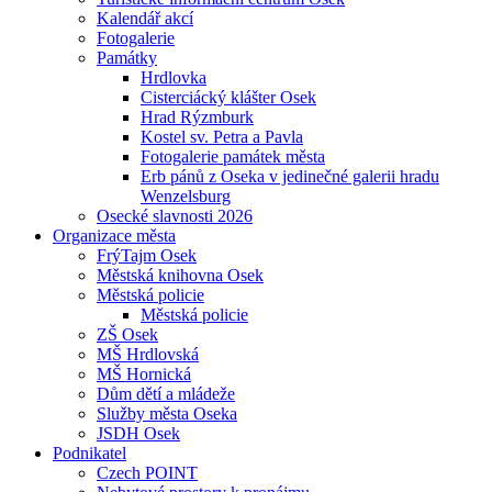
Kalendář akcí
Fotogalerie
Památky
Hrdlovka
Cisterciácký klášter Osek
Hrad Rýzmburk
Kostel sv. Petra a Pavla
Fotogalerie památek města
Erb pánů z Oseka v jedinečné galerii hradu
Wenzelsburg
Osecké slavnosti 2026
Organizace města
FrýTajm Osek
Městská knihovna Osek
Městská policie
Městská policie
ZŠ Osek
MŠ Hrdlovská
MŠ Hornická
Dům dětí a mládeže
Služby města Oseka
JSDH Osek
Podnikatel
Czech POINT