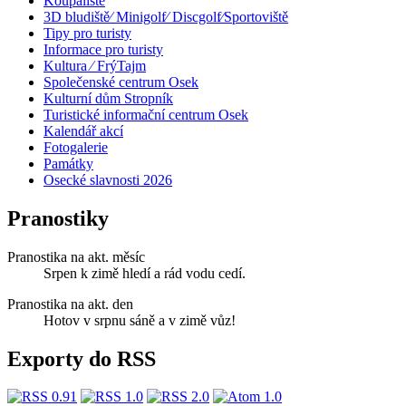
Koupaliště
3D bludiště⁄ Minigolf⁄ Discgolf⁄Sportoviště
Tipy pro turisty
Informace pro turisty
Kultura ⁄ FrýTajm
Společenské centrum Osek
Kulturní dům Stropník
Turistické informační centrum Osek
Kalendář akcí
Fotogalerie
Památky
Osecké slavnosti 2026
Pranostiky
Pranostika na akt. měsíc
Srpen k zimě hledí a rád vodu cedí.
Pranostika na akt. den
Hotov v srpnu sáně a v zimě vůz!
Exporty do RSS