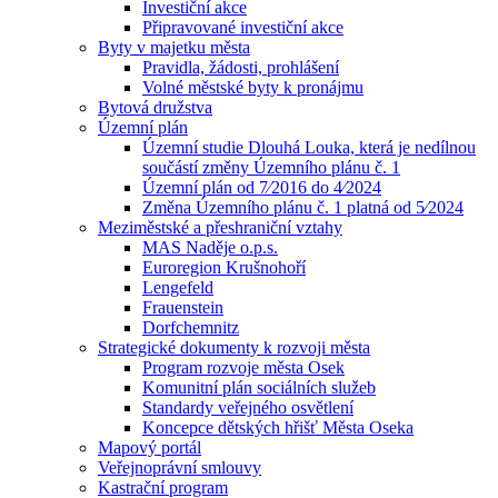
Investiční akce
Připravované investiční akce
Byty v majetku města
Pravidla, žádosti, prohlášení
Volné městské byty k pronájmu
Bytová družstva
Územní plán
Územní studie Dlouhá Louka, která je nedílnou
součástí změny Územního plánu č. 1
Územní plán od 7⁄2016 do 4⁄2024
Změna Územního plánu č. 1 platná od 5⁄2024
Meziměstské a přeshraniční vztahy
MAS Naděje o.p.s.
Euroregion Krušnohoří
Lengefeld
Frauenstein
Dorfchemnitz
Strategické dokumenty k rozvoji města
Program rozvoje města Osek
Komunitní plán sociálních služeb
Standardy veřejného osvětlení
Koncepce dětských hřišť Města Oseka
Mapový portál
Veřejnoprávní smlouvy
Kastrační program