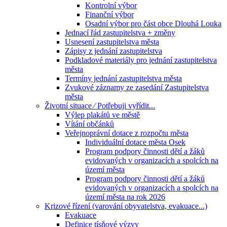
Kontrolní výbor
Finanční výbor
Osadní výbor pro část obce Dlouhá Louka
Jednací řád zastupitelstva + změny
Usnesení zastupitelstva města
Zápisy z jednání zastupitelstva
Podkladové materiály pro jednání zastupitelstva
města
Termíny jednání zastupitelstva města
Zvukové záznamy ze zasedání Zastupitelstva
města
Životní situace ⁄ Potřebuji vyřídit...
Výlep plakátů ve městě
Vítání občánků
Veřejnoprávní dotace z rozpočtu města
Individuální dotace města Osek
Program podpory činnosti dětí a žáků
evidovaných v organizacích a spolcích na
území města
Program podpory činnosti dětí a žáků
evidovaných v organizacích a spolcích na
území města na rok 2026
Krizové řízení (varování obyvatelstva, evakuace...)
Evakuace
Definice tísňové výzvy