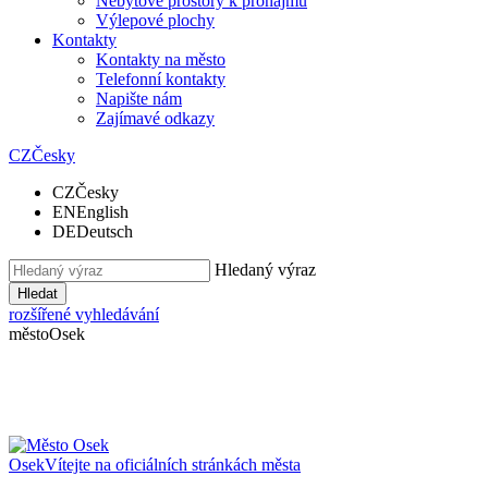
Nebytové prostory k pronájmu
Výlepové plochy
Kontakty
Kontakty na město
Telefonní kontakty
Napište nám
Zajímavé odkazy
CZ
Česky
CZ
Česky
EN
English
DE
Deutsch
Hledaný výraz
Hledat
rozšířené vyhledávání
město
Osek
Osek
Vítejte na oficiálních stránkách města