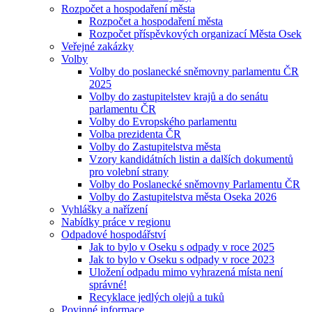
Rozpočet a hospodaření města
Rozpočet a hospodaření města
Rozpočet příspěvkových organizací Města Osek
Veřejné zakázky
Volby
Volby do poslanecké sněmovny parlamentu ČR
2025
Volby do zastupitelstev krajů a do senátu
parlamentu ČR
Volby do Evropského parlamentu
Volba prezidenta ČR
Volby do Zastupitelstva města
Vzory kandidátních listin a dalších dokumentů
pro volební strany
Volby do Poslanecké sněmovny Parlamentu ČR
Volby do Zastupitelstva města Oseka 2026
Vyhlášky a nařízení
Nabídky práce v regionu
Odpadové hospodářství
Jak to bylo v Oseku s odpady v roce 2025
Jak to bylo v Oseku s odpady v roce 2023
Uložení odpadu mimo vyhrazená místa není
správné!
Recyklace jedlých olejů a tuků
Povinné informace