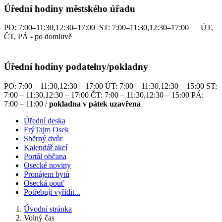
Úřední hodiny městského úřadu
PO: 7:00–11:30,12:30–17:00 ST: 7:00–11:30,12:30–17:00 ÚT,
ČT, PÁ - po domluvě
Úřední hodiny podatelny/pokladny
PO: 7:00 – 11:30,12:30 – 17:00 ÚT: 7:00 – 11:30,12:30 – 15:00 ST:
7:00 – 11:30,12:30 – 17:00 ČT: 7:00 – 11:30,12:30 – 15:00 PÁ:
7:00 – 11:00 /
pokladna v pátek uzavřena
Úřední deska
FrýTajm Osek
Sběrný dvůr
Kalendář akcí
Portál občana
Osecké noviny
Pronájem bytů
Osecká pouť
Potřebuji vyřídit...
Úvodní stránka
Volný čas