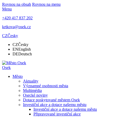
Rovnou na obsah
Rovnou na menu
Menu
+420 417 837 202
krtkova@osek.cz
CZ
Česky
CZ
Česky
EN
English
DE
Deutsch
Osek
Město
Aktuality
Významné osobnosti města
Multimédia
Osecké noviny
Dotace poskytované městem Osek
Investiční akce a dotace našemu městu
Investiční akce a dotace našemu městu
Připravované investiční akce