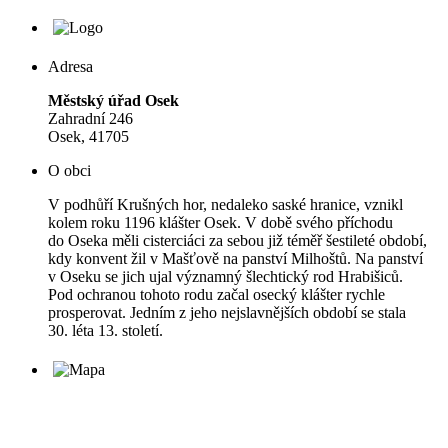
Adresa
Městský úřad Osek
Zahradní 246
Osek, 41705
O obci
V podhůří Krušných hor, nedaleko saské hranice, vznikl
kolem roku 1196 klášter Osek. V době svého příchodu
do Oseka měli cisterciáci za sebou již téměř šestileté období,
kdy konvent žil v Mašťově na panství Milhoštů. Na panství
v Oseku se jich ujal významný šlechtický rod Hrabišiců.
Pod ochranou tohoto rodu začal osecký klášter rychle
prosperovat. Jedním z jeho nejslavnějších období se stala
30. léta 13. století.