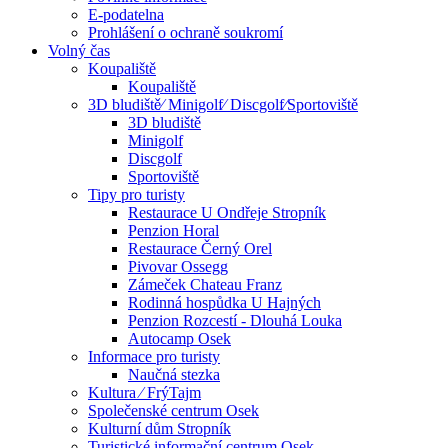
E-podatelna
Prohlášení o ochraně soukromí
Volný čas
Koupaliště
Koupaliště
3D bludiště⁄ Minigolf⁄ Discgolf⁄Sportoviště
3D bludiště
Minigolf
Discgolf
Sportoviště
Tipy pro turisty
Restaurace U Ondřeje Stropník
Penzion Horal
Restaurace Černý Orel
Pivovar Ossegg
Zámeček Chateau Franz
Rodinná hospůdka U Hajných
Penzion Rozcestí - Dlouhá Louka
Autocamp Osek
Informace pro turisty
Naučná stezka
Kultura ⁄ FrýTajm
Společenské centrum Osek
Kulturní dům Stropník
Turistické informační centrum Osek