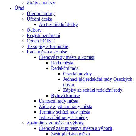
Ztráty a nálezy
Úřad
Úřední hodiny
Úřední deska
Archiv úřední desky
Odbory
Registr oznámení
Czech POINT
Tiskopisy a formuláře
Rada města a komise
Členové rady města a komisí
Rada města
Redakční rada
Osecké noviny
Jednací řád redakční rady Oseckých
novin
Zápisy ze schůzí redakční rady
Bytová komise
Usnesení rady města
Zápisy z jednání rady města
Termíny schůzí rady města
Jednací řád rady + změny
Zastupitelstvo města a výbory
Členové zastupitelstva města a výborů
Zastupitelstvo města